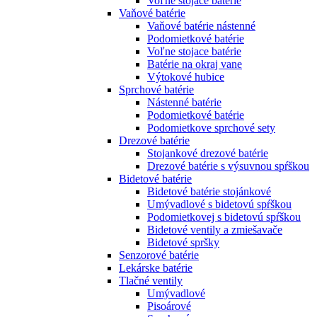
Voľne stojace batérie
Vaňové batérie
Vaňové batérie nástenné
Podomietkové batérie
Voľne stojace batérie
Batérie na okraj vane
Výtokové hubice
Sprchové batérie
Nástenné batérie
Podomietkové batérie
Podomietkove sprchové sety
Drezové batérie
Stojankové drezové batérie
Drezové batérie s výsuvnou spŕškou
Bidetové batérie
Bidetové batérie stojánkové
Umývadlové s bidetovú spŕškou
Podomietkovej s bidetovú spŕškou
Bidetové ventily a zmiešavače
Bidetové spršky
Senzorové batérie
Lekárske batérie
Tlačné ventily
Umývadlové
Pisoárové