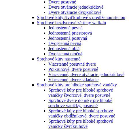
Dvere posuvné
Dvere otváracie jednokrídlové
Dvere otváracie dvojkrídlové
Sprchové kúty štvrťkruhové s predlženou stenou
Sprchové bezdverové zásteny walk-in
Jednostenná pevná
Jednostenná priestorová
Jednostenná posuvná
Dvojstenná pevná
Jednostenná oblá
Dvojstenná otočná
Sprchové kúty nástenné
Viacstenné posuvné dvere
Polkruhové, dvere posuvné
Viacstenné, dvere otváracie jednokrídlové
Viacstenné, dvere skladacie
Sprchové kúty pre hlboké sprchové vaničky
Sprchové kúty pre hlboké sprchové
vaničky štvorcové, dvere posuvné
Sprchové dvere do niky pre hlboké
sprchové vaničky, posuvné
Sprchové kúty pre hlboké sprchové
vaničky obdĺžnikové, dvere posuvné
Sprchové kúty pre hlboké sprchové
vaničky štvrťkruhové