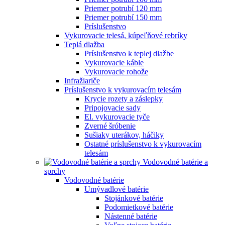
Priemer potrubí 120 mm
Priemer potrubí 150 mm
Príslušenstvo
Vykurovacie telesá, kúpeľňové rebríky
Teplá dlažba
Príslušenstvo k teplej dlažbe
Vykurovacie káble
Vykurovacie rohože
Infražiariče
Príslušenstvo k vykurovacím telesám
Krycie rozety a záslepky
Pripojovacie sady
El. vykurovacie tyče
Zverné šróbenie
Sušiaky uterákov, háčiky
Ostatné príslušenstvo k vykurovacím
telesám
Vodovodné batérie a
sprchy
Vodovodné batérie
Umývadlové batérie
Stojánkové batérie
Podomietkové batérie
Nástenné batérie