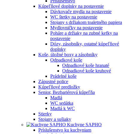
Príslušenstvo
Kúpeľňové doplnky na postavenie
Dávkovače mydla na postavenie
WC štetky na postavenie
Stojany s držiakom toaletného papiera
Mydlovničky na postavenie
Poháre a držiaky na zubné kefky na
postavenie
Dózy, zásobníky, ostatné kúpeľňové
doplnky
Koše, úložné boxy a zásobníky
Odpadkové koše
Odpadkové koše hranaté
Odpadkové koše kruhové
Prádelné koše
Zápustné police
Kúpeľňové predložky
Senior, Bezbariérová kúpeľňa
Madlá
WC sedátka
Madlá k WC
Stierky
Stojany a sušiaky
Kuchyne SAPHO
Príslušenstvo ku kuchyniam