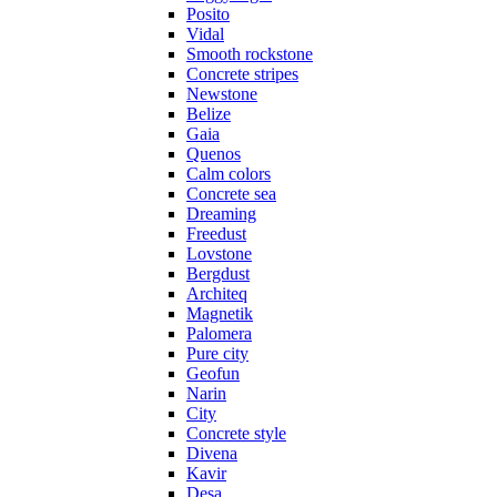
Posito
Vidal
Smooth rockstone
Concrete stripes
Newstone
Belize
Gaia
Quenos
Calm colors
Concrete sea
Dreaming
Freedust
Lovstone
Bergdust
Architeq
Magnetik
Palomera
Pure city
Geofun
Narin
City
Concrete style
Divena
Kavir
Desa