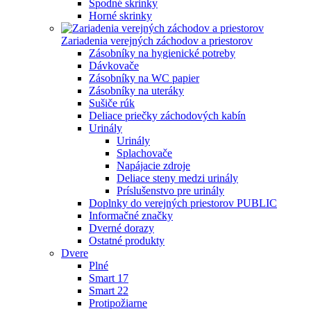
Spodné skrinky
Horné skrinky
Zariadenia verejných záchodov a priestorov
Zásobníky na hygienické potreby
Dávkovače
Zásobníky na WC papier
Zásobníky na uteráky
Sušiče rúk
Deliace priečky záchodových kabín
Urinály
Urinály
Splachovače
Napájacie zdroje
Deliace steny medzi urinály
Príslušenstvo pre urinály
Doplnky do verejných priestorov PUBLIC
Informačné značky
Dverné dorazy
Ostatné produkty
Dvere
Plné
Smart 17
Smart 22
Protipožiarne