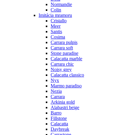
Normandie
Colin
Imitácia mramoru
Cristallo
Meer
Santis
Cosima
Carrara pulpis
Carrara soft
Stone paradise
Calacatta marble
Carrara chic
Noisy grey
Calacatta classico
Nyx
Marmo paradiso
Nezia
Carrara
Arkinia gold
Alabastri beige
Barro
Fillstone
Calacatta
Daybreak
Carrastone