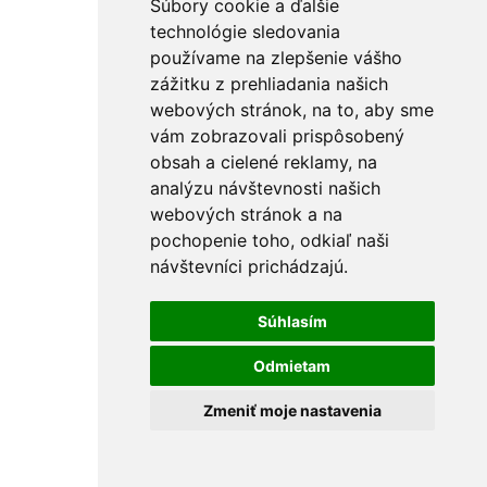
Súbory cookie a ďalšie
Rezačky
Maliarské potreby
technológie sledovania
Miešadlá
používame na zlepšenie vášho
Ostatné
zážitku z prehliadania našich
PU peny a tmely
Vedrá
webových stránok, na to, aby sme
Špachtle a hladítka
vám zobrazovali prispôsobený
Držiaky na brúsne mriežky
obsah a cielené reklamy, na
Pištole na PU penu
Vytlačovacie lisy
analýzu návštevnosti našich
Krížiky a kliny
webových stránok a na
Rebríky a vozíky
pochopenie toho, odkiaľ naši
FÚRIKY
Skrutkovače a hroty
návštevníci prichádzajú.
Nástrčné kľúče
Držiaky hrotov
Súhlasím
L-kľúče
Skrutkovače
Sady skrutkovačov a hrotov
Odmietam
Hroty KITO Gripp
Sady hrotov
Zmeniť moje nastavenia
Špecialne hroty
Hroty KITO Smart
Hroty KITO Shark
Sekáče a priebojníky