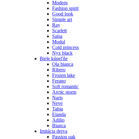
Modern
Fashion spirit
Good look
Simple art
Ray
Scarlett
Salsa
Modul
Cold princess
Nyx black
Biele kúpeľňe
Ola bianca
Ribero
Frozen lake
Ferano
Soft romantic
Arctic storm
Naris
Neve
Tabia
Elanda
Adilio
Bianca
Imitácia dreva
Passion oak