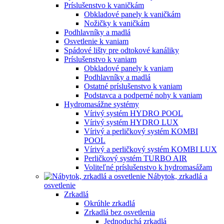
Príslušenstvo k vaničkám
Obkladové panely k vaničkám
Nožičky k vaničkám
Podhlavníky a madlá
Osvetlenie k vaniam
Spádové lišty pre odtokové kanáliky
Príslušenstvo k vaniam
Obkladové panely k vaniam
Podhlavníky a madlá
Ostatné príslušenstvo k vaniam
Podstavca a podperné nohy k vaniam
Hydromasážne systémy
Vírivý systém HYDRO POOL
Vírivý systém HYDRO LUX
Vírivý a perličkový systém KOMBI
POOL
Vírivý a perličkový systém KOMBI LUX
Perličkový systém TURBO AIR
Voliteľné príslušenstvo k hydromasážam
Nábytok, zrkadlá a
osvetlenie
Zrkadlá
Okrúhle zrkadlá
Zrkadlá bez osvetlenia
Jednoduchá zrkadlá