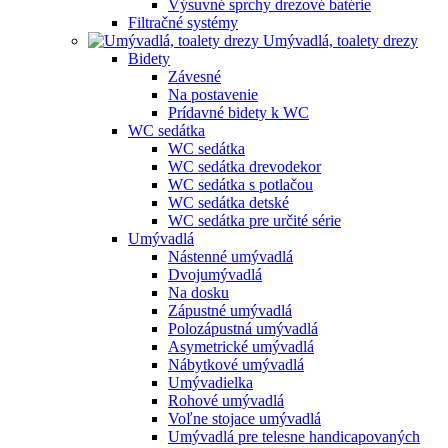
Výsuvné sprchy drezové batérie
Filtračné systémy
Umývadlá, toalety drezy
Bidety
Závesné
Na postavenie
Prídavné bidety k WC
WC sedátka
WC sedátka
WC sedátka drevodekor
WC sedátka s potlačou
WC sedátka detské
WC sedátka pre určité série
Umývadlá
Nástenné umývadlá
Dvojumývadlá
Na dosku
Zápustné umývadlá
Polozápustná umývadlá
Asymetrické umývadlá
Nábytkové umývadlá
Umývadielka
Rohové umývadlá
Voľne stojace umývadlá
Umývadlá pre telesne handicapovaných