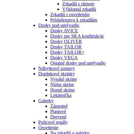
Zrkadlá s rámom
Výklopná zrkadlá
Zrkadlá s osvetlením
Príslušenstvo k zrkadlám
Dosky pod umývadlo
Dosky AVICE
Dosky pre SKA konštrukcie
Dosky OLIVER
Dosky TAILOR
Dosky TAILOR+
Dosky VEGA
Ostatné dosky pod umývadlo
Nábytkové zostavy
Doplnkové skrinky
Vysoké skrine
Nízke skrine
Horné skrine
Lekárnička
Galerky
Zápustné
Plastové
Drevené
Policové regály
Osvetlenie
Na zrkadlá a galerky