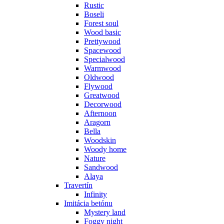
Rustic
Boseli
Forest soul
Wood basic
Prettywood
Spacewood
Specialwood
Warmwood
Oldwood
Flywood
Greatwood
Decorwood
Afternoon
Aragorn
Bella
Woodskin
Woody home
Nature
Sandwood
Alaya
Travertín
Infinity
Imitácia betónu
Mystery land
Foggy night