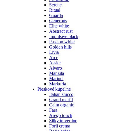
Serene
Ritual
Guarda
Generous
Elite white
Abstract rust
Impulsive black
Passion white
Golden hills
Livia
Arce
Assier
Alvaro
Manzila
Marinel
Markuria
Pieskové kúpeľne
Italian stucco
Grand marfil
Calm organic
Fara
Arego touch
Silky travertine
Forli crema