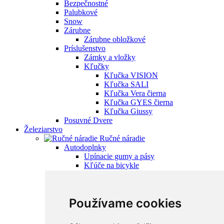
Bezpečnostné
Palubkové
Snow
Zárubne
Zárubne obložkové
Príslušenstvo
Zámky a vložky
Kľučky
Kľučka VISION
Kľučka SALI
Kľučka Vera čierna
Kľučka GYES čierna
Kľučka Giussy
Posuvné Dvere
Železiarstvo
Ručné náradie
Autodoplnky
Upínacie gumy a pásy
Kľúče na bicykle
Zdviháky
Ostatné
Sťahováky
Používame cookies
Pumpy
Štartovacie káble
Stavebné náradie