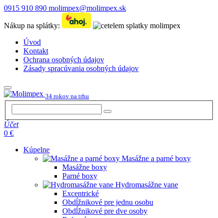
0915 910 890
molimpex@molimpex.sk
Nákup na splátky:
Úvod
Kontakt
Ochrana osobných údajov
Zásady spracúvania osobných údajov
34 rokov na trhu
Účet
0 €
Kúpelne
Masážne a parné boxy
Masážne boxy
Parné boxy
Hydromasážne vane
Excentrické
Obdĺžnikové pre jednu osobu
Obdĺžnikové pre dve osoby