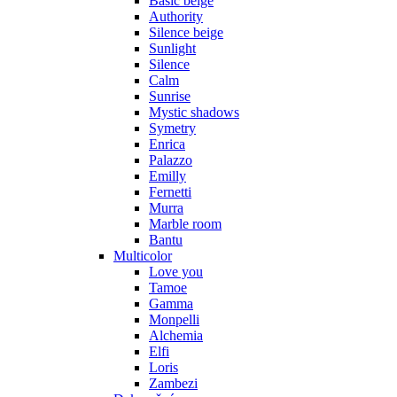
Basic beige
Authority
Silence beige
Sunlight
Silence
Calm
Sunrise
Mystic shadows
Symetry
Enrica
Palazzo
Emilly
Fernetti
Murra
Marble room
Bantu
Multicolor
Love you
Tamoe
Gamma
Monpelli
Alchemia
Elfi
Loris
Zambezi