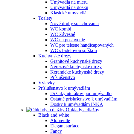
Umývadlá na mieru
Umývadlá na dosku
Klasické umývadlá
Toalety
Nové druhy splachovania
WC kombi
WC Závesné
WC na postavenie
WC pre telesne handicapovaných
WC s bidetovou spŕškou
Kuchynské drezy
Granitové kuchynské drezy
Nerezové kuchynské drezy
Keramické kuchynské drezy
Príslušenstvo
Výlevky
Príslušenstvo k umývadlám
Držiaky uterákov pod umývadlo
Ostatné príslušenstvo k umývadlám
Dosky k umývadlám INKA
Obklady a dlažby
Black and white
Alphaville
Elegant surface
Fancy