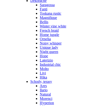
Dekoračné
Saragossa
Fanti
Toskana rustic
Magnifique
Bellis
Winter vine white
French braid
Home jungle
Ornelia
Noisy whisper
Unique lady
Night queen
Hope
Laterizio
Industrial chic
Molto
Livi
Hika
Schody, terasy
Ares
Ilario
Natural
Morenci
Hyperion