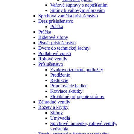
Vaňové súpravy s napúšťaním
Sifóny k vaňovým súpravám
Sprchová vanička príslušenstvo
Drez príslušenstvo
Práčka
Práčka
Bidetové sifony
Pisoár príslušenstvo
Dvere do technickej šachty
Podlahové vpusti
Rohové ventily
Príslušenstvo
Zvukovo izolačné podložky
Predĺženie
Redukcie
Pripojovacie hadice
Kotviace skrutky
Flexibilné pripojenie sifónov
Záhradné ventily
Rozety a krytky
Sifóny
Umývadlá
Sprchové ramienka, rohové ventily,
vyústenia