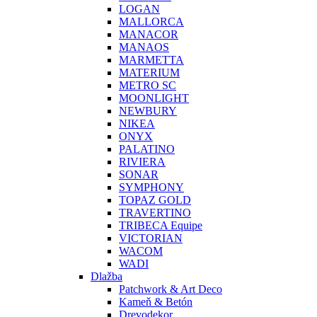
LOGAN
MALLORCA
MANACOR
MANAOS
MARMETTA
MATERIUM
METRO SC
MOONLIGHT
NEWBURY
NIKEA
ONYX
PALATINO
RIVIERA
SONAR
SYMPHONY
TOPAZ GOLD
TRAVERTINO
TRIBECA Equipe
VICTORIAN
WACOM
WADI
Dlažba
Patchwork & Art Deco
Kameň & Betón
Drevodekor