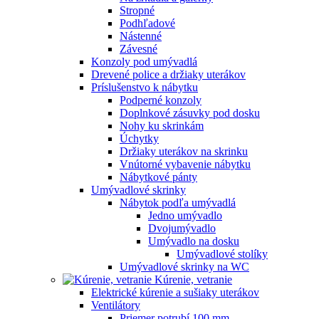
Stropné
Podhľadové
Nástenné
Závesné
Konzoly pod umývadlá
Drevené police a držiaky uterákov
Príslušenstvo k nábytku
Podperné konzoly
Doplnkové zásuvky pod dosku
Nohy ku skrinkám
Úchytky
Držiaky uterákov na skrinku
Vnútorné vybavenie nábytku
Nábytkové pánty
Umývadlové skrinky
Nábytok podľa umývadlá
Jedno umývadlo
Dvojumývadlo
Umývadlo na dosku
Umývadlové stolíky
Umývadlové skrinky na WC
Kúrenie, vetranie
Elektrické kúrenie a sušiaky uterákov
Ventilátory
Priemer potrubí 100 mm