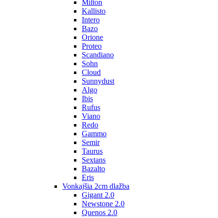
Milton
Kallisto
Intero
Bazo
Orione
Proteo
Scandiano
Sohn
Cloud
Sunnydust
Algo
Ibis
Rufus
Viano
Redo
Gammo
Semir
Taurus
Sextans
Bazalto
Eris
Vonkajšia 2cm dlažba
Gigant 2.0
Newstone 2.0
Quenos 2.0