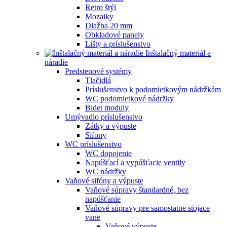
Retro štýl
Mozaiky
Dlažba 20 mm
Obkladové panely
Lišty a príslušenstvo
Inštalačný materiál a
náradie
Predstenové systémy
Tlačidlá
Príslušenstvo k podomietkovým nádržkám
WC podomietkové nádržky
Bidet moduly
Umývadlo príslušenstvo
Zátky a výpuste
Sifony
WC príslušenstvo
WC dopojenie
Napúšťací a vypúšťacie ventily
WC nádržky
Vaňové sifóny a výpuste
Vaňové súpravy štandardné, bez
napúšťanie
Vaňové súpravy pre samostatne stojace
vane
Vaňové výpuste