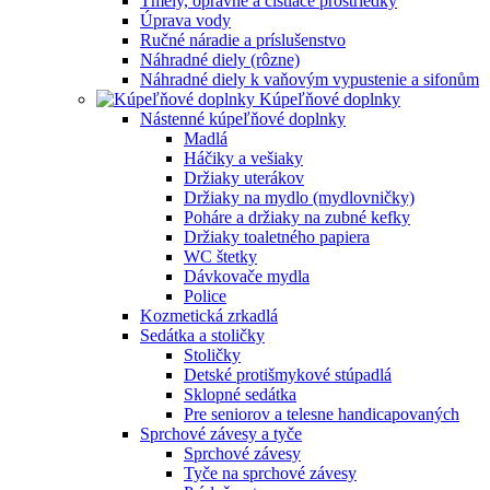
Tmely, opravné a čistiace prostriedky
Úprava vody
Ručné náradie a príslušenstvo
Náhradné diely (rôzne)
Náhradné diely k vaňovým vypustenie a sifonům
Kúpeľňové doplnky
Nástenné kúpeľňové doplnky
Madlá
Háčiky a vešiaky
Držiaky uterákov
Držiaky na mydlo (mydlovničky)
Poháre a držiaky na zubné kefky
Držiaky toaletného papiera
WC štetky
Dávkovače mydla
Police
Kozmetická zrkadlá
Sedátka a stoličky
Stoličky
Detské protišmykové stúpadlá
Sklopné sedátka
Pre seniorov a telesne handicapovaných
Sprchové závesy a tyče
Sprchové závesy
Tyče na sprchové závesy