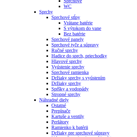
Sprchové
WC
Sprchy
Sprchové stĺpy
Vrátane batérie
S výtokom do vane
Bez batérie
Sprchové panely
Sprchové tyče a súpravy
Ručné sprchy
Hadice do sprch, priechodky
Hlavové sprchy
Vyústenie sprchy
Sprchové ramienka
Držiaky sprchy s vyústením
Držiaky sprchy
Spŕšky a vodopády
Stropné sprchy
Náhradné diely
Ostatné
Prepínače
Kartuše a ventily
Perlátory
Ramienko k batérii
Držiaky pre sprchové súpravy