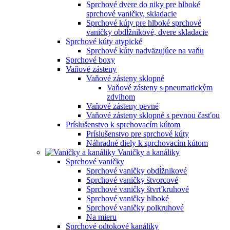
Sprchové dvere do niky pre hlboké
sprchové vaničky, skladacie
Sprchové kúty pre hlboké sprchové
vaničky obdĺžnikové, dvere skladacie
Sprchové kúty atypické
Sprchové kúty nadväzujúce na vaňu
Sprchové boxy
Vaňové zásteny
Vaňové zásteny sklopné
Vaňové zásteny s pneumatickým
zdvihom
Vaňové zásteny pevné
Vaňové zásteny sklopné s pevnou časťou
Príslušenstvo k sprchovacím kútom
Príslušenstvo pre sprchové kúty
Náhradné diely k sprchovacím kútom
Vaničky a kanáliky
Sprchové vaničky
Sprchové vaničky obdĺžnikové
Sprchové vaničky štvorcové
Sprchové vaničky štvrťkruhové
Sprchové vaničky hlboké
Sprchové vaničky polkruhové
Na mieru
Sprchové odtokové kanáliky