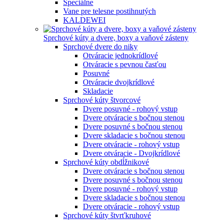
Špeciálne
Vane pre telesne postihnutých
KALDEWEI
Sprchové kúty a dvere, boxy a vaňové zásteny
Sprchové dvere do niky
Otváracie jednokrídlové
Otváracie s pevnou časťou
Posuvné
Otváracie dvojkrídlové
Skladacie
Sprchové kúty štvorcové
Dvere posuvné - rohový vstup
Dvere otváracie s bočnou stenou
Dvere posuvné s bočnou stenou
Dvere skladacie s bočnou stenou
Dvere otváracie - rohový vstup
Dvere otváracie - Dvojkrídlové
Sprchové kúty obdĺžnikové
Dvere otváracie s bočnou stenou
Dvere posuvné s bočnou stenou
Dvere posuvné - rohový vstup
Dvere skladacie s bočnou stenou
Dvere otváracie - rohový vstup
Sprchové kúty štvrťkruhové