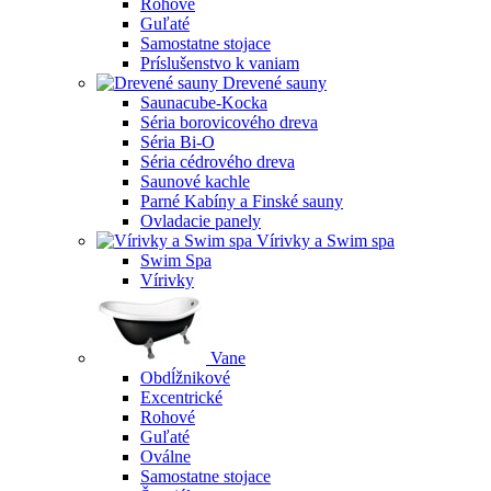
Rohové
Guľaté
Samostatne stojace
Príslušenstvo k vaniam
Drevené sauny
Saunacube-Kocka
Séria borovicového dreva
Séria Bi-O
Séria cédrového dreva
Saunové kachle
Parné Kabíny a Finské sauny
Ovladacie panely
Vírivky a Swim spa
Swim Spa
Vírivky
Vane
Obdĺžnikové
Excentrické
Rohové
Guľaté
Oválne
Samostatne stojace