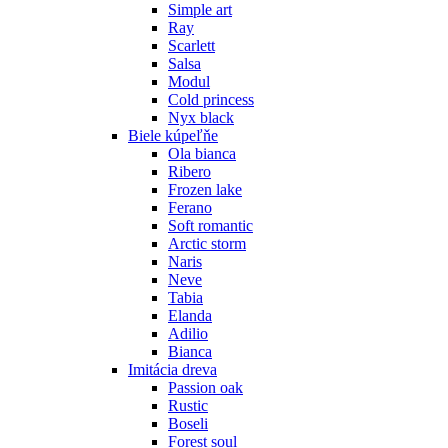
Simple art
Ray
Scarlett
Salsa
Modul
Cold princess
Nyx black
Biele kúpeľňe
Ola bianca
Ribero
Frozen lake
Ferano
Soft romantic
Arctic storm
Naris
Neve
Tabia
Elanda
Adilio
Bianca
Imitácia dreva
Passion oak
Rustic
Boseli
Forest soul