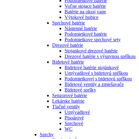
Podomietkové batérie
Voľne stojace batérie
Batérie na okraj vane
Výtokové hubice
Sprchové batérie
Nástenné batérie
Podomietkové batérie
Podomietkove sprchové sety
Drezové batérie
Stojankové drezové batérie
Drezové batérie s výsuvnou spŕškou
Bidetové batérie
Bidetové batérie stojánkové
Umývadlové s bidetovú spŕškou
Podomietkovej s bidetovú spŕškou
Bidetové ventily a zmiešavače
Bidetové spršky
Senzorové batérie
Lekárske batérie
Tlačné ventily
Umývadlové
Pisoárové
Sprchové
WC
Sprchy