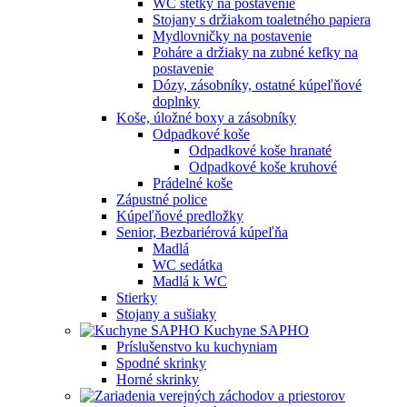
WC štetky na postavenie
Stojany s držiakom toaletného papiera
Mydlovničky na postavenie
Poháre a držiaky na zubné kefky na
postavenie
Dózy, zásobníky, ostatné kúpeľňové
doplnky
Koše, úložné boxy a zásobníky
Odpadkové koše
Odpadkové koše hranaté
Odpadkové koše kruhové
Prádelné koše
Zápustné police
Kúpeľňové predložky
Senior, Bezbariérová kúpeľňa
Madlá
WC sedátka
Madlá k WC
Stierky
Stojany a sušiaky
Kuchyne SAPHO
Príslušenstvo ku kuchyniam
Spodné skrinky
Horné skrinky