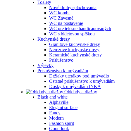
Toalety
Nové druhy splachovania
WC kombi
WC Závesné
WC na postavenie
WC pre telesne handicapovaných
WC s bidetovou spŕškou
Kuchynské drezy
Granitové kuchynské drezy
Nerezové kuchynské drezy
Keramické kuchynské drezy
Príslušenstvo
Výlevky
Príslušenstvo k umývadlám
Držiaky uterákov pod umývadlo
Ostatné príslušenstvo k umývadlám
Dosky k umývadlám INKA
Obklady a dlažby
Black and white
Alphaville
Elegant surface
Fancy
Modern
Fashion spirit
Good look