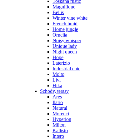
Toskana rustic
Magnifique
Bellis
Winter vine white
French braid
Home jungle
Ornelia
Noisy whisper
Unique lady
Night queen
Hope
Laterizio
Industrial chic
Molto
Livi
Hika
Schody, terasy
Ares
Ilario
Natural
Morenci
Hyperion
Milton
Kallisto
Intero