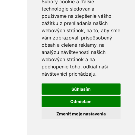
Súbory cookie a ďalšie
Ostatné
PU peny a tmely
technológie sledovania
Vedrá
používame na zlepšenie vášho
Špachtle a hladítka
zážitku z prehliadania našich
Držiaky na brúsne mriežky
Pištole na PU penu
webových stránok, na to, aby sme
Vytlačovacie lisy
vám zobrazovali prispôsobený
Krížiky a kliny
obsah a cielené reklamy, na
Rebríky a vozíky
FÚRIKY
analýzu návštevnosti našich
Skrutkovače a hroty
webových stránok a na
Nástrčné kľúče
pochopenie toho, odkiaľ naši
Držiaky hrotov
L-kľúče
návštevníci prichádzajú.
Skrutkovače
Sady skrutkovačov a hrotov
Súhlasím
Hroty KITO Gripp
Sady hrotov
Špecialne hroty
Odmietam
Hroty KITO Smart
Hroty KITO Shark
Zmeniť moje nastavenia
Sekáče a priebojníky
Výsečníky
Priebojníky
Tyče na debny