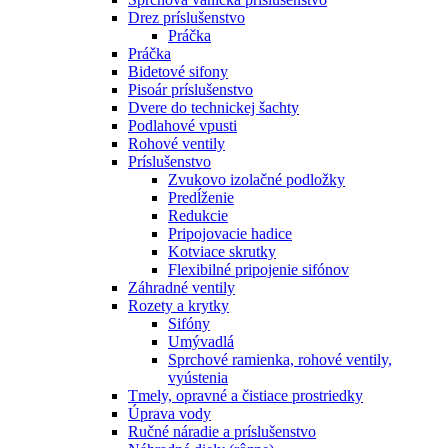
Drez príslušenstvo
Práčka
Práčka
Bidetové sifony
Pisoár príslušenstvo
Dvere do technickej šachty
Podlahové vpusti
Rohové ventily
Príslušenstvo
Zvukovo izolačné podložky
Predĺženie
Redukcie
Pripojovacie hadice
Kotviace skrutky
Flexibilné pripojenie sifónov
Záhradné ventily
Rozety a krytky
Sifóny
Umývadlá
Sprchové ramienka, rohové ventily,
vyústenia
Tmely, opravné a čistiace prostriedky
Úprava vody
Ručné náradie a príslušenstvo