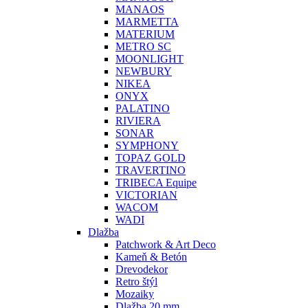
MANAOS
MARMETTA
MATERIUM
METRO SC
MOONLIGHT
NEWBURY
NIKEA
ONYX
PALATINO
RIVIERA
SONAR
SYMPHONY
TOPAZ GOLD
TRAVERTINO
TRIBECA Equipe
VICTORIAN
WACOM
WADI
Dlažba
Patchwork & Art Deco
Kameň & Betón
Drevodekor
Retro štýl
Mozaiky
Dlažba 20 mm