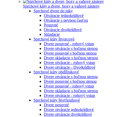
Sprchové kúty a dvere, boxy a vaňové zásteny
Sprchové dvere do niky
Otváracie jednokrídlové
Otváracie s pevnou časťou
Posuvné
Otváracie dvojkrídlové
Skladacie
Sprchové kúty štvorcové
Dvere posuvné - rohový vstup
Dvere otváracie s bočnou stenou
Dvere posuvné s bočnou stenou
Dvere skladacie s bočnou stenou
Dvere otváracie - rohový vstup
Dvere otváracie - Dvojkrídlové
Sprchové kúty obdĺžnikové
Dvere otváracie s bočnou stenou
Dvere posuvné s bočnou stenou
Dvere posuvné - rohový vstup
Dvere skladacie s bočnou stenou
Dvere otváracie - rohový vstup
Sprchové kúty štvrťkruhové
Dvere posuvné
Dvere otváracie jednokrídlové
Dvere otváracie dvojkrídlové