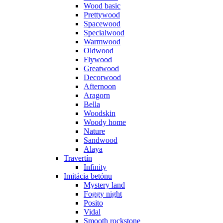
Wood basic
Prettywood
Spacewood
Specialwood
Warmwood
Oldwood
Flywood
Greatwood
Decorwood
Afternoon
Aragorn
Bella
Woodskin
Woody home
Nature
Sandwood
Alaya
Travertín
Infinity
Imitácia betónu
Mystery land
Foggy night
Posito
Vidal
Smooth rockstone