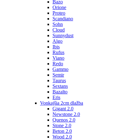
Bazo
Orione
Proteo
Scandiano
Sohn
Cloud
Sunnydust
Algo
Ibis
Rufus
Viano
Redo
Gammo
Semir
Taurus
Sextans
Bazalto
Eris
Vonkajšia 2cm dlažba
Gigant 2.0
Newstone 2.0
Quenos 2.0
Stone 2.0
Beton 2.0
Wood 2.0