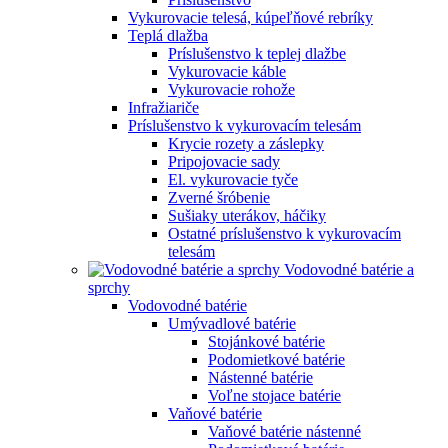
Vykurovacie telesá, kúpeľňové rebríky
Teplá dlažba
Príslušenstvo k teplej dlažbe
Vykurovacie káble
Vykurovacie rohože
Infražiariče
Príslušenstvo k vykurovacím telesám
Krycie rozety a záslepky
Pripojovacie sady
El. vykurovacie tyče
Zverné šróbenie
Sušiaky uterákov, háčiky
Ostatné príslušenstvo k vykurovacím
telesám
Vodovodné batérie a
sprchy
Vodovodné batérie
Umývadlové batérie
Stojánkové batérie
Podomietkové batérie
Nástenné batérie
Voľne stojace batérie
Vaňové batérie
Vaňové batérie nástenné