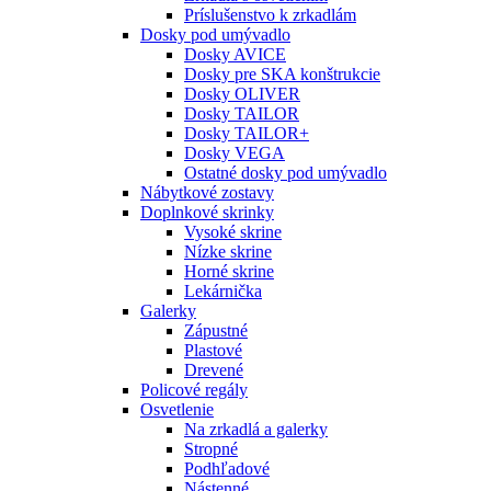
Príslušenstvo k zrkadlám
Dosky pod umývadlo
Dosky AVICE
Dosky pre SKA konštrukcie
Dosky OLIVER
Dosky TAILOR
Dosky TAILOR+
Dosky VEGA
Ostatné dosky pod umývadlo
Nábytkové zostavy
Doplnkové skrinky
Vysoké skrine
Nízke skrine
Horné skrine
Lekárnička
Galerky
Zápustné
Plastové
Drevené
Policové regály
Osvetlenie
Na zrkadlá a galerky
Stropné
Podhľadové
Nástenné