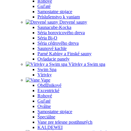
Rohové
Guľaté
Samostatne stojace
Príslušenstvo k vaniam
Drevené sauny
Saunacube-Kocka
Séria borovicového dreva
Séria Bi-O
Séria cédrového dreva
Saunové kachle
Parné Kabíny a Finské sauny
Ovladacie panely
Vírivky a Swim spa
Swim Spa
Vírivky
Vane
Obdĺžnikové
Excentrické
Rohové
Guľaté
Oválne
Samostatne stojace
Špeciálne
Vane pre telesne postihnutých
KALDEWEI