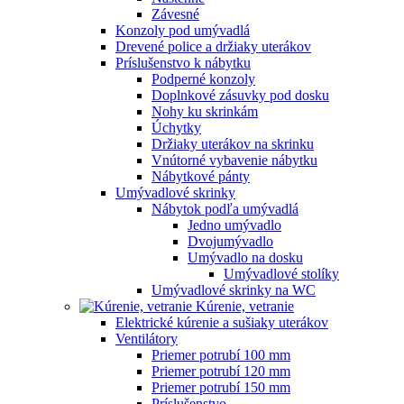
Závesné
Konzoly pod umývadlá
Drevené police a držiaky uterákov
Príslušenstvo k nábytku
Podperné konzoly
Doplnkové zásuvky pod dosku
Nohy ku skrinkám
Úchytky
Držiaky uterákov na skrinku
Vnútorné vybavenie nábytku
Nábytkové pánty
Umývadlové skrinky
Nábytok podľa umývadlá
Jedno umývadlo
Dvojumývadlo
Umývadlo na dosku
Umývadlové stolíky
Umývadlové skrinky na WC
Kúrenie, vetranie
Elektrické kúrenie a sušiaky uterákov
Ventilátory
Priemer potrubí 100 mm
Priemer potrubí 120 mm
Priemer potrubí 150 mm
Príslušenstvo