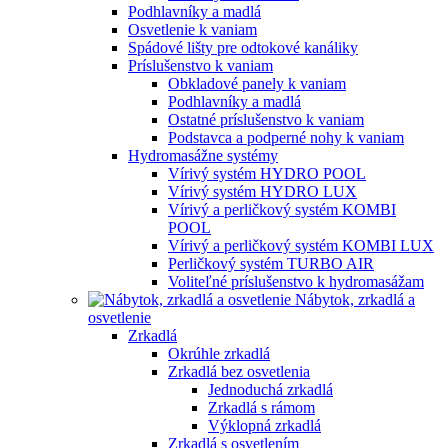
Podhlavníky a madlá
Osvetlenie k vaniam
Spádové lišty pre odtokové kanáliky
Príslušenstvo k vaniam
Obkladové panely k vaniam
Podhlavníky a madlá
Ostatné príslušenstvo k vaniam
Podstavca a podperné nohy k vaniam
Hydromasážne systémy
Vírivý systém HYDRO POOL
Vírivý systém HYDRO LUX
Vírivý a perličkový systém KOMBI
POOL
Vírivý a perličkový systém KOMBI LUX
Perličkový systém TURBO AIR
Voliteľné príslušenstvo k hydromasážam
Nábytok, zrkadlá a
osvetlenie
Zrkadlá
Okrúhle zrkadlá
Zrkadlá bez osvetlenia
Jednoduchá zrkadlá
Zrkadlá s rámom
Výklopná zrkadlá
Zrkadlá s osvetlením