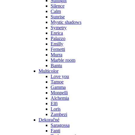
Sunlight
Silence
Calm
Sunrise
Mystic shadows
Symetry
Enrica
Palazzo
Emilly
Fernetti
Murra
Marble room
Bantu
Multicolor
Love you
Tamoe
Gamma
Monpelli
Alchemia
Elfi
Loris
Zambezi
Dekoračné
Saragossa
Fanti