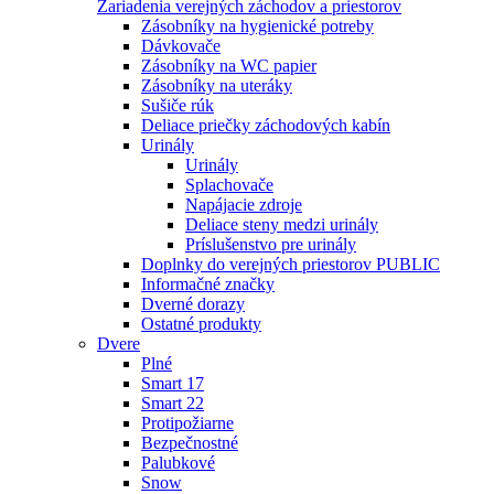
Zariadenia verejných záchodov a priestorov
Zásobníky na hygienické potreby
Dávkovače
Zásobníky na WC papier
Zásobníky na uteráky
Sušiče rúk
Deliace priečky záchodových kabín
Urinály
Urinály
Splachovače
Napájacie zdroje
Deliace steny medzi urinály
Príslušenstvo pre urinály
Doplnky do verejných priestorov PUBLIC
Informačné značky
Dverné dorazy
Ostatné produkty
Dvere
Plné
Smart 17
Smart 22
Protipožiarne
Bezpečnostné
Palubkové
Snow