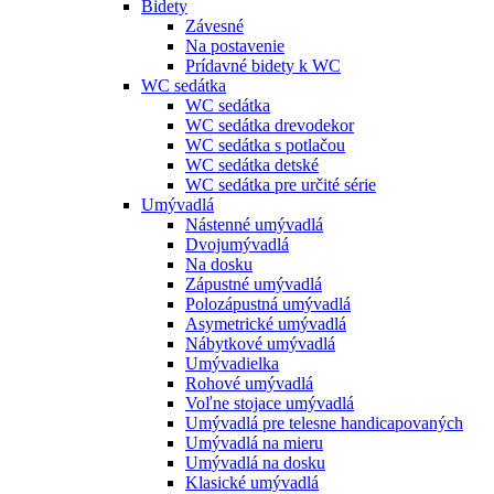
Bidety
Závesné
Na postavenie
Prídavné bidety k WC
WC sedátka
WC sedátka
WC sedátka drevodekor
WC sedátka s potlačou
WC sedátka detské
WC sedátka pre určité série
Umývadlá
Nástenné umývadlá
Dvojumývadlá
Na dosku
Zápustné umývadlá
Polozápustná umývadlá
Asymetrické umývadlá
Nábytkové umývadlá
Umývadielka
Rohové umývadlá
Voľne stojace umývadlá
Umývadlá pre telesne handicapovaných
Umývadlá na mieru
Umývadlá na dosku
Klasické umývadlá