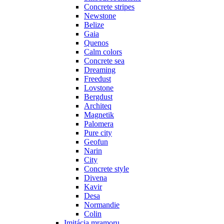
Concrete stripes
Newstone
Belize
Gaia
Quenos
Calm colors
Concrete sea
Dreaming
Freedust
Lovstone
Bergdust
Architeq
Magnetik
Palomera
Pure city
Geofun
Narin
City
Concrete style
Divena
Kavir
Desa
Normandie
Colin
Imitácia mramoru