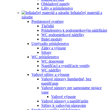
Obkladové panely
Lišty a príslušenstvo
Inštalačný materiál a
náradie
Predstenové systémy
Tlačidlá
Príslušenstvo k podomietkovým nádržkám
WC podomietkové nádržky
Bidet moduly
Umývadlo príslušenstvo
Zátky a výpuste
Sifony
WC príslušenstvo
WC dopojenie
Napúšťací a vypúšťacie ventily
WC nádržky
Vaňové sifóny a výpuste
Vaňové súpravy štandardné, bez
napúšťanie
Vaňové súpravy pre samostatne stojace
vane
Vaňové výpuste
Vaňové súpravy s napúšťaním
Sifóny k vaňovým súpravám
Sprchová vanička príslušenstvo