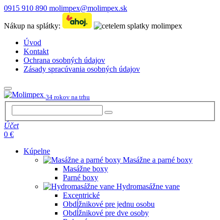
0915 910 890
molimpex@molimpex.sk
Nákup na splátky:
Úvod
Kontakt
Ochrana osobných údajov
Zásady spracúvania osobných údajov
34 rokov na trhu
Účet
0 €
Kúpelne
Masážne a parné boxy
Masážne boxy
Parné boxy
Hydromasážne vane
Excentrické
Obdĺžnikové pre jednu osobu
Obdĺžnikové pre dve osoby