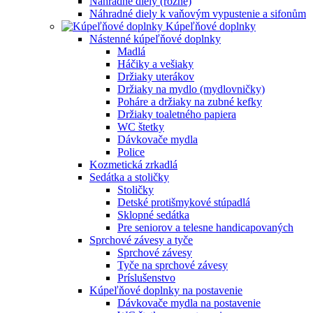
Náhradné diely (rôzne)
Náhradné diely k vaňovým vypustenie a sifonům
Kúpeľňové doplnky
Nástenné kúpeľňové doplnky
Madlá
Háčiky a vešiaky
Držiaky uterákov
Držiaky na mydlo (mydlovničky)
Poháre a držiaky na zubné kefky
Držiaky toaletného papiera
WC štetky
Dávkovače mydla
Police
Kozmetická zrkadlá
Sedátka a stoličky
Stoličky
Detské protišmykové stúpadlá
Sklopné sedátka
Pre seniorov a telesne handicapovaných
Sprchové závesy a tyče
Sprchové závesy
Tyče na sprchové závesy
Príslušenstvo
Kúpeľňové doplnky na postavenie
Dávkovače mydla na postavenie