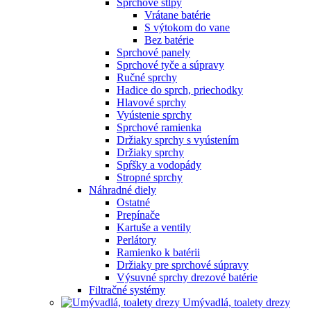
Sprchové stĺpy
Vrátane batérie
S výtokom do vane
Bez batérie
Sprchové panely
Sprchové tyče a súpravy
Ručné sprchy
Hadice do sprch, priechodky
Hlavové sprchy
Vyústenie sprchy
Sprchové ramienka
Držiaky sprchy s vyústením
Držiaky sprchy
Spŕšky a vodopády
Stropné sprchy
Náhradné diely
Ostatné
Prepínače
Kartuše a ventily
Perlátory
Ramienko k batérii
Držiaky pre sprchové súpravy
Výsuvné sprchy drezové batérie
Filtračné systémy
Umývadlá, toalety drezy