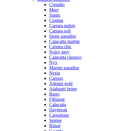
Cristallo
Meer
Santis
Cosima
Carrara pulpis
Carrara soft
Stone paradise
Calacatta marble
Carrara chic
Noisy grey
Calacatta classico
Nyx
Marmo paradiso
Nezia
Carrara
Arkinia gold
Alabastri beige
Barro
Fillstone
Calacatta
Daybreak
Carrastone
Serene
Ritual
Guarda