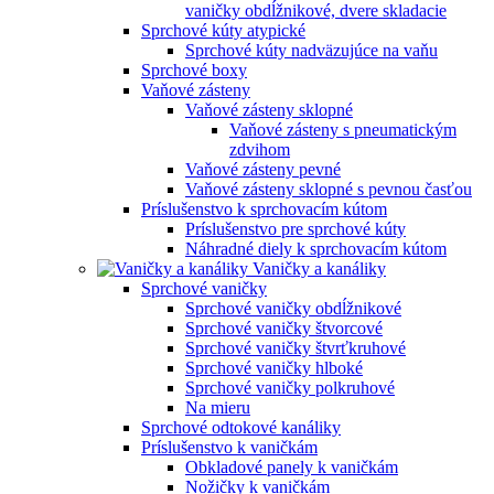
vaničky obdĺžnikové, dvere skladacie
Sprchové kúty atypické
Sprchové kúty nadväzujúce na vaňu
Sprchové boxy
Vaňové zásteny
Vaňové zásteny sklopné
Vaňové zásteny s pneumatickým
zdvihom
Vaňové zásteny pevné
Vaňové zásteny sklopné s pevnou časťou
Príslušenstvo k sprchovacím kútom
Príslušenstvo pre sprchové kúty
Náhradné diely k sprchovacím kútom
Vaničky a kanáliky
Sprchové vaničky
Sprchové vaničky obdĺžnikové
Sprchové vaničky štvorcové
Sprchové vaničky štvrťkruhové
Sprchové vaničky hlboké
Sprchové vaničky polkruhové
Na mieru
Sprchové odtokové kanáliky
Príslušenstvo k vaničkám
Obkladové panely k vaničkám
Nožičky k vaničkám