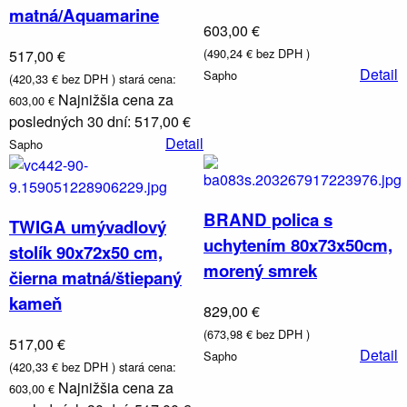
matná/Aquamarine
603,00 €
(490,24 € bez DPH )
517,00 €
Detail
Sapho
(420,33 € bez DPH )
stará cena:
Najnižšia cena za
603,00 €
posledných 30 dní: 517,00 €
Kúrenie,
Detail
Sapho
vetranie
BRAND polica s
TWIGA umývadlový
uchytením 80x73x50cm,
stolík 90x72x50 cm,
morený smrek
čierna matná/štiepaný
kameň
829,00 €
(673,98 € bez DPH )
517,00 €
Detail
Sapho
(420,33 € bez DPH )
stará cena:
Najnižšia cena za
603,00 €