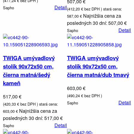
(477,24 € bez DPH )
507,00 €
Detail
Sapho
(412,20 € bez DPH )
stará cena:
Najnižšia cena za
587,00 €
posledných 30 dní: 507,00 €
Detail
Sapho
TWIGA umývadlový
TWIGA umývadlový
stolík 90x72x50 cm,
stolík 90x72x50 cm,
čierna matná/šedý
čierna matná/dub tmavý
kameň
603,00 €
(490,24 € bez DPH )
517,00 €
Detail
Sapho
(420,33 € bez DPH )
stará cena:
Najnižšia cena za
603,00 €
posledných 30 dní: 517,00 €
Detail
Sapho