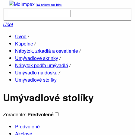
34 rokov na trhu
Kúpelne
parné boxy
Účet
Úvod
/
Hydromasá
Kúpelne
/
vane
Nábytok, zrkadlá a osvetlenie
/
Umývadlové skrinky
/
Nábytok podľa umývadlá
/
Umývadlo na dosku
/
Drevené
sauny
Umývadlové stolíky
Umývadlové stolíky
Zoradenie:
Predvolené
Ob
Predvolené
Vane
O
Akciové