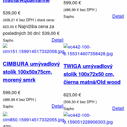
599,00 €
(486,99 € bez DPH )
539,00 €
Detail
Sapho
(438,21 € bez DPH )
stará cena:
Najnižšia cena za
623,00 €
posledných 30 dní: 539,00 €
Detail
Sapho
CIMBURA umývadlový
TWIGA umývadlový
stolík 100x50x75cm,
stolík 100x72x50 cm,
morený smrk
čierna matná/Old wood
599,00 €
623,00 €
(486,99 € bez DPH )
(506,50 € bez DPH )
Detail
Sapho
Detail
Sapho
40%