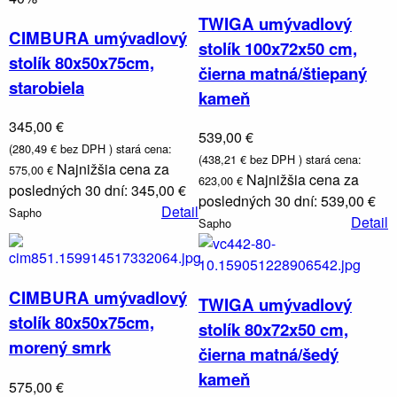
TWIGA umývadlový
CIMBURA umývadlový
stolík 100x72x50 cm,
stolík 80x50x75cm,
čierna matná/štiepaný
starobiela
kameň
345,00 €
539,00 €
(280,49 € bez DPH )
stará cena:
(438,21 € bez DPH )
stará cena:
Najnižšia cena za
575,00 €
Najnižšia cena za
623,00 €
posledných 30 dní: 345,00 €
posledných 30 dní: 539,00 €
Detail
Sapho
Detail
Sapho
CIMBURA umývadlový
TWIGA umývadlový
stolík 80x50x75cm,
stolík 80x72x50 cm,
morený smrk
čierna matná/šedý
kameň
575,00 €