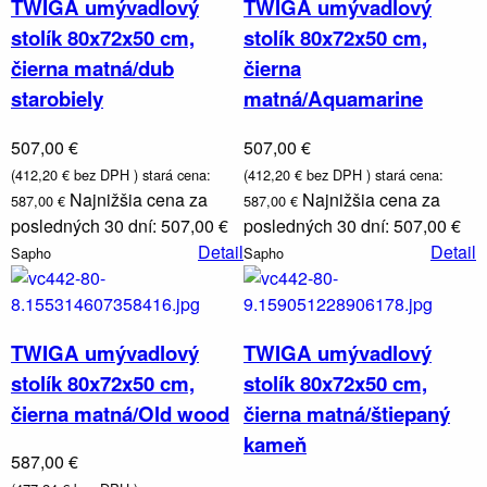
TWIGA umývadlový
TWIGA umývadlový
stolík 80x72x50 cm,
stolík 80x72x50 cm,
čierna matná/dub
čierna
starobiely
matná/Aquamarine
507,00 €
507,00 €
(412,20 € bez DPH )
stará cena:
(412,20 € bez DPH )
stará cena:
Najnižšia cena za
Najnižšia cena za
587,00 €
587,00 €
posledných 30 dní: 507,00 €
posledných 30 dní: 507,00 €
Detail
Detail
Sapho
Sapho
TWIGA umývadlový
TWIGA umývadlový
Nábytok,
stolík 80x72x50 cm,
stolík 80x72x50 cm,
zrkadlá a
osvetlenie
čierna matná/Old wood
čierna matná/štiepaný
kameň
587,00 €