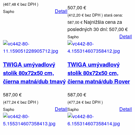
(467,48 € bez DPH )
Vaničky
507,00 €
Detail
a
Sapho
(412,20 € bez DPH )
stará cena:
kanáliky
Najnižšia cena za
587,00 €
posledných 30 dní: 507,00 €
Detail
Sapho
TWIGA umývadlový
TWIGA umývadlový
stolík 80x72x50 cm,
stolík 80x72x50 cm,
čierna matná/dub tmavý
čierna matná/dub Rover
587,00 €
587,00 €
(477,24 € bez DPH )
(477,24 € bez DPH )
Detail
Detail
Sapho
Sapho