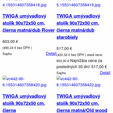
TWIGA umývadlový
TWIGA umývadlový
stolík 90x72x50 cm,
stolík 90x72x50 cm,
čierna matná/dub Rover
čierna matná/dub
starobiely
603,00 €
(490,24 € bez DPH )
517,00 €
Detail
Sapho
(420,33 € bez DPH )
stará cena:
Najnižšia cena za
603,00 €
posledných 30 dní: 517,00 €
Detail
Sapho
TWIGA umývadlový
TWIGA umývadlový
stolík 90x72x50 cm,
stolík 90x72x50 cm,
čierna
čierna matná/Old wood