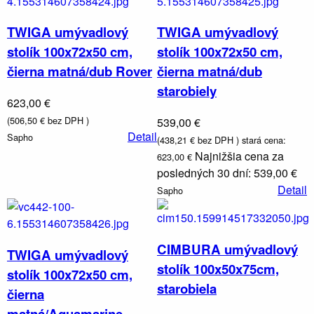
TWIGA umývadlový
TWIGA umývadlový
stolík 100x72x50 cm,
stolík 100x72x50 cm,
čierna matná/dub Rover
čierna matná/dub
starobiely
623,00 €
(506,50 € bez DPH )
539,00 €
Detail
Sapho
(438,21 € bez DPH )
stará cena:
Najnižšia cena za
623,00 €
posledných 30 dní: 539,00 €
Detail
Sapho
CIMBURA umývadlový
TWIGA umývadlový
stolík 100x50x75cm,
stolík 100x72x50 cm,
starobiela
čierna
matná/Aquamarine