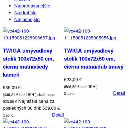
Najpredávanejšie
Va
Najdrahšie
Najlacnejšie
TWIGA umývadlový
TWIGA umývadlový
Sprchové
kúty a
stolík 100x72x50 cm,
stolík 100x72x50 cm,
dvere,
čierna matná/šedý
čierna matná/dub tmavý
boxy a
vaňové
kameň
zásteny
623,00 €
(506,50 € bez DPH )
539,00 €
Detail
Sapho
(438,21 € bez DPH )
stará cena:
Najnižšia cena za
623,00 €
posledných 30 dní: 539,00 €
Detail
Sapho