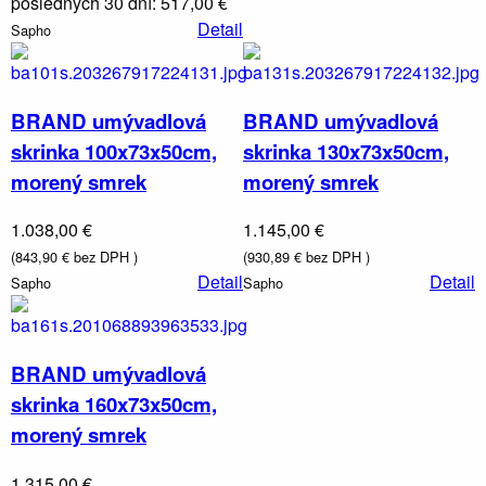
posledných 30 dní: 517,00 €
Detail
Sapho
BRAND umývadlová
BRAND umývadlová
skrinka 100x73x50cm,
skrinka 130x73x50cm,
morený smrek
morený smrek
1.038,00 €
1.145,00 €
Vodovodné
(843,90 € bez DPH )
(930,89 € bez DPH )
batérie a
Detail
Detail
Sapho
Sapho
sprchy
BRAND umývadlová
skrinka 160x73x50cm,
morený smrek
1.315,00 €