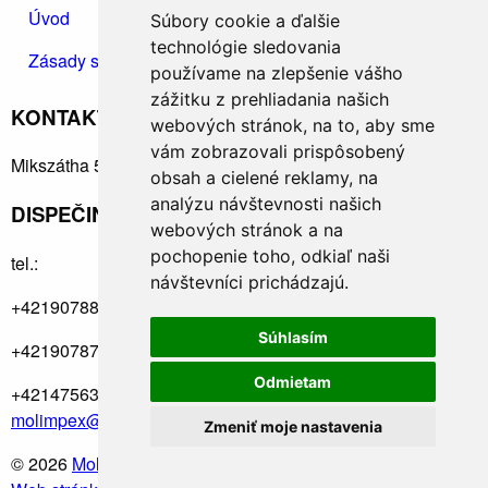
Úvod
Kontakt
Ochrana osobných údajov
Súbory cookie a ďalšie
technológie sledovania
Zásady spracúvania osobných údajov
používame na zlepšenie vášho
zážitku z prehliadania našich
KONTAKTUJTE NÁS
+
webových stránok, na to, aby sme
vám zobrazovali prispôsobený
Mikszátha 5, Rimavská Sobota 97901
obsah a cielené reklamy, na
analýzu návštevnosti našich
DISPEČING: +421915910890
webových stránok a na
pochopenie toho, odkiaľ naši
tel.:
návštevníci prichádzajú.
+421907884673
Súhlasím
+421907874018
Odmietam
+421475632595
molimpex@molimpex.sk
Zmeniť moje nastavenia
© 2026
Molimpex
. Všetky práva vyhradené.