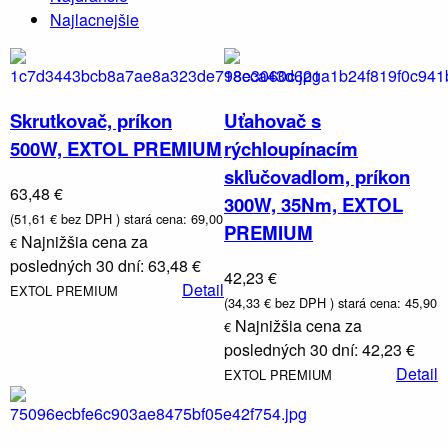
Najlacnejšie
Skrutkovač, príkon
Uťahovač s
500W, EXTOL PREMIUM
rýchloupínacím
skľučovadlom, príkon
S
63,48 €
k
300W, 35Nm, EXTOL
d
(51,61 € bez DPH )
stará cena: 69,00
PREMIUM
b
Najnižšia cena za
€
v
z
posledných 30 dní: 63,48 €
42,23 €
Detail
EXTOL PREMIUM
(34,33 € bez DPH )
stará cena: 45,90
Najnižšia cena za
€
posledných 30 dní: 42,23 €
Detail
EXTOL PREMIUM