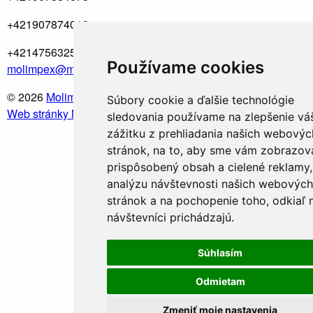
+421907874018
+421475632595
Používame cookies
molimpex@molimpex.sk
© 2026
Molimpex
. Všetky práva vyhradené.
Súbory cookie a ďalšie technológie
Web stránky NEONUS.sk
sledovania používame na zlepšenie vá
zážitku z prehliadania našich webovýc
stránok, na to, aby sme vám zobrazova
prispôsobený obsah a cielené reklamy,
analýzu návštevnosti našich webových
stránok a na pochopenie toho, odkiaľ 
návštevníci prichádzajú.
Súhlasím
Odmietam
Zmeniť moje nastavenia