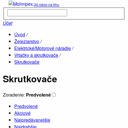
34 rokov na trhu
Kúpelne
p
Účet
Úvod
/
H
Železiarstvo
/
v
Elektrické/Motorové náradie
/
Vrtačky a skrutkovače
/
Skrutkovače
D
s
Skrutkovače
Zoradenie:
Predvolené
Predvolené
Akciové
Najpredávanejšie
V
Najdrahšie