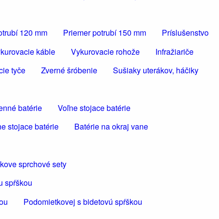
otrubí 120 mm
Priemer potrubí 150 mm
Príslušenstvo
kurovacie káble
Vykurovacie rohože
Infražiariče
cie tyče
Zverné šróbenie
Sušiaky uterákov, háčiky
enné batérie
Voľne stojace batérie
e stojace batérie
Batérie na okraj vane
kove sprchové sety
u spŕškou
kou
Podomietkovej s bidetovú spŕškou