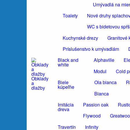
Umývadlá na mie
Toalety
Nové druhy splacho
WC s bidetovou spŕ
Kuchynské drezy
Granitové 
Príslušenstvo k umývadlám
Black and
Alphaville
El
white
Modul
Cold p
Obklady
Biele
Ola bianca
R
a
kúpeľňe
dlažby
Bianca
Imitácia
Passion oak
Rusti
dreva
Flywood
Greatwo
Travertín
Infinity