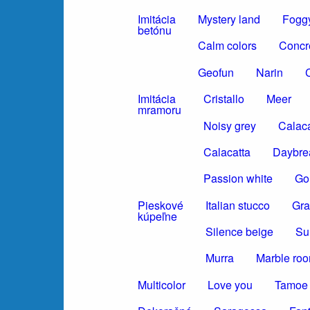
Imitácia
Mystery land
Foggy
betónu
Calm colors
Concr
Geofun
Narin
C
Imitácia
Cristallo
Meer
mramoru
Noisy grey
Calaca
Calacatta
Daybre
Passion white
Gol
Pieskové
Italian stucco
Gra
kúpeľne
Silence beige
Su
Murra
Marble ro
Multicolor
Love you
Tamoe