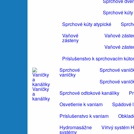
Sprchové dvere
Sprchové kúty 
Sprchové kúty atypické
Sprch
Vaňové
Vaňové záste
zásteny
Vaňové záste
Príslušenstvo k sprchovacím kút
Sprchové
Sprchové vanič
vaničky
Sprchové vanič
Vaničky
Sprchové odtokové kanáliky
Pr
a
kanáliky
Osvetlenie k vaniam
Spádové li
Príslušenstvo k vaniam
Obklad
Hydromasážne
Vírivý systé
systémy