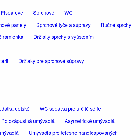
Pisoárové
Sprchové
WC
hové panely
Sprchové tyče a súpravy
Ručné sprchy
é ramienka
Držiaky sprchy s vyústením
érii
Držiaky pre sprchové súpravy
dátka detské
WC sedátka pre určité série
Polozápustná umývadlá
Asymetrické umývadlá
umývadlá
Umývadlá pre telesne handicapovaných