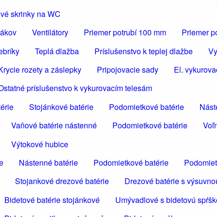
vé skrinky na WC
rákov
Ventilátory
Priemer potrubí 100 mm
Priemer p
ebríky
Teplá dlažba
Príslušenstvo k teplej dlažbe
Vy
Krycie rozety a záslepky
Pripojovacie sady
El. vykurova
Ostatné príslušenstvo k vykurovacím telesám
érie
Stojánkové batérie
Podomietkové batérie
Nást
Vaňové batérie nástenné
Podomietkové batérie
Voľn
Výtokové hubice
e
Nástenné batérie
Podomietkové batérie
Podomiet
Stojankové drezové batérie
Drezové batérie s výsuvno
Bidetové batérie stojánkové
Umývadlové s bidetovú spŕš