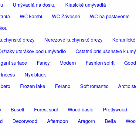
ru
Umývadlá na dosku
Klasické umývadlá
vania
WC kombi
WC Závesné
WC na postavenie
škou
kuchynské drezy
Nerezové kuchynské drezy
Keramické
Držiaky uterákov pod umývadlo
Ostatné príslušenstvo k um
egant surface
Fancy
Modern
Fashion spirit
Good
rincess
Nyx black
ibero
Frozen lake
Ferano
Soft romantic
Arctic s
c
Boseli
Forest soul
Wood basic
Prettywood
od
Decorwood
Afternoon
Aragorn
Bella
Woo