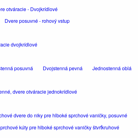
re otváracie - Dvojkrídlové
Dvere posuvné - rohový vstup
acie dvojkrídlové
tenná posuvná
Dvojstenná pevná
Jednostenná oblá
enné, dvere otváracie jednokrídlové
chové dvere do niky pre hlboké sprchové vaničky, posuvné
prchové kúty pre hlboké sprchové vaničky štvrťkruhové