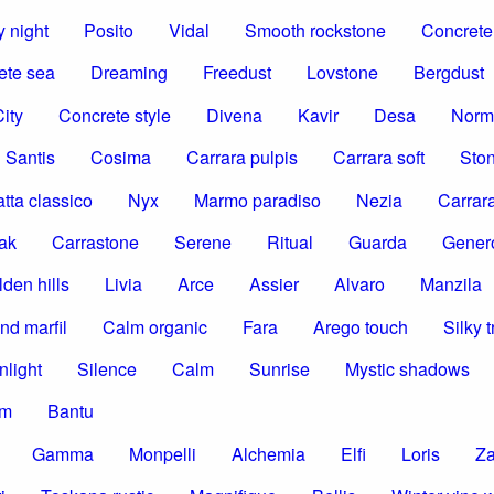
 night
Posito
Vidal
Smooth rockstone
Concrete 
ete sea
Dreaming
Freedust
Lovstone
Bergdust
ity
Concrete style
Divena
Kavir
Desa
Norm
Santis
Cosima
Carrara pulpis
Carrara soft
Ston
tta classico
Nyx
Marmo paradiso
Nezia
Carrar
ak
Carrastone
Serene
Ritual
Guarda
Gener
den hills
Livia
Arce
Assier
Alvaro
Manzila
nd marfil
Calm organic
Fara
Arego touch
Silky t
nlight
Silence
Calm
Sunrise
Mystic shadows
om
Bantu
Gamma
Monpelli
Alchemia
Elfi
Loris
Z