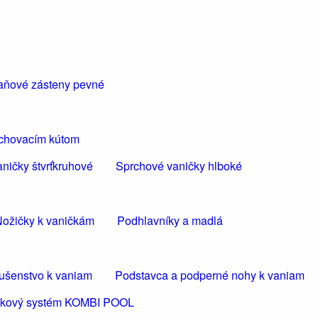
aňové zásteny pevné
rchovacím kútom
ničky štvrťkruhové
Sprchové vaničky hlboké
ožičky k vaničkám
Podhlavníky a madlá
lušenstvo k vaniam
Podstavca a podperné nohy k vaniam
ličkový systém KOMBI POOL