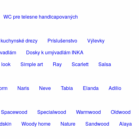
WC pre telesne handicapovaných
 kuchynské drezy
Príslušenstvo
Výlevky
ývadlám
Dosky k umývadlám INKA
 look
Simple art
Ray
Scarlett
Salsa
torm
Naris
Neve
Tabia
Elanda
Adilio
Spacewood
Specialwood
Warmwood
Oldwood
dskin
Woody home
Nature
Sandwood
Alaya