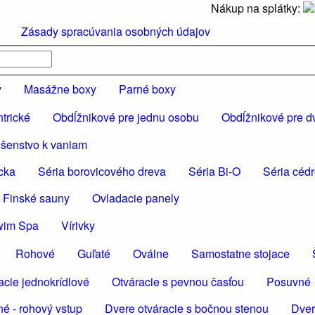
Nákup na splátky:
Zásady spracúvania osobných údajov
y
Masážne boxy
Parné boxy
trické
Obdĺžnikové pre jednu osobu
Obdĺžnikové pre d
ušenstvo k vaniam
cka
Séria borovicového dreva
Séria Bi-O
Séria céd
 Finské sauny
Ovladacie panely
wim Spa
Vírivky
Rohové
Guľaté
Oválne
Samostatne stojace
acie jednokrídlové
Otváracie s pevnou časťou
Posuvné
é - rohový vstup
Dvere otváracie s bočnou stenou
Dver