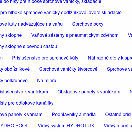
 do niky pre hlboké sprchové vaničky, skladacie
pre hlboké sprchové vaničky obdĺžnikové, dvere skladacie
ové kúty nadväzujúce na vaňu
Sprchové boxy
ny sklopné
Vaňové zásteny s pneumatickým zdvihom
V
ny sklopné s pevnou časťou
om
Príslušenstvo pre sprchové kúty
Náhradné diely k sp
ky obdĺžnikové
Sprchové vaničky štvorcové
Sprchové va
ky polkruhové
Na mieru
íslušenstvo k vaničkám
Obkladové panely k vaničkám
N
šty pre odtokové kanáliky
ové panely k vaniam
Podhlavníky a madlá
Ostatné prís
m HYDRO POOL
Vírivý systém HYDRO LUX
Vírivý a per