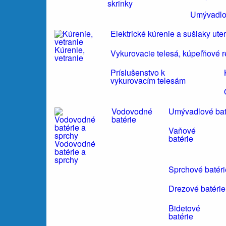
skrinky
Umývadlo
Elektrické kúrenie a sušiaky ute
Kúrenie,
Vykurovacie telesá, kúpeľňové r
vetranie
Príslušenstvo k
vykurovacím telesám
Vodovodné
Umývadlové bat
batérie
Vaňové
batérie
Vodovodné
batérie a
sprchy
Sprchové batéri
Drezové batérie
Bidetové
batérie