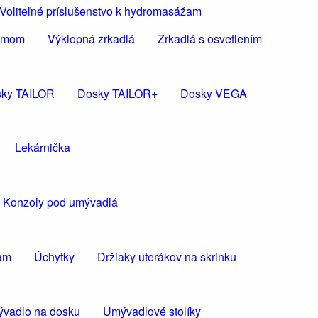
Voliteľné príslušenstvo k hydromasážam
rámom
Výklopná zrkadlá
Zrkadlá s osvetlením
ky TAILOR
Dosky TAILOR+
Dosky VEGA
Lekárnička
Konzoly pod umývadlá
kám
Úchytky
Držiaky uterákov na skrinku
vadlo na dosku
Umývadlové stolíky