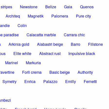
stripes
Newstone
Belize
Gaia
Quenos
Architeq
Magnetik
Palomera
Pure city
andie
Colin
e paradise
Calacatta marble
Carrara chic
a
Arkinia gold
Alabastri beige
Barro
Fillstone
ous
Elite white
Abstract rust
Impulsive black
Marinel
Markuria
ravertine
Forli crema
Basic beige
Authority
Symetry
Enrica
Palazzo
Emilly
Fernetti
ambezi