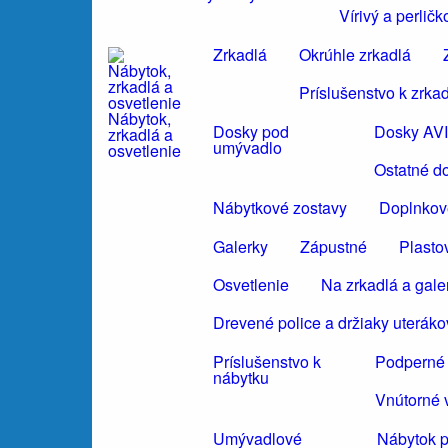
Vírivý a perli
Zrkadlá
Okrúhle zrkadlá
Príslušenstvo k zrka
Nábytok,
Dosky pod
Dosky AV
zrkadlá a
umývadlo
osvetlenie
Ostatné d
Nábytkové zostavy
Doplnkov
Galerky
Zápustné
Plasto
Osvetlenie
Na zrkadlá a gale
Drevené police a držiaky uteráko
Príslušenstvo k
Podperné 
nábytku
Vnútorné 
Umývadlové
Nábytok 