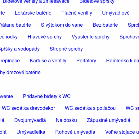
Bidetové ventily a zmiešavače
Bidetové spršky
rie
Lekárske batérie
Tlačné ventily
Umývadlové
rátane batérie
S výtokom do vane
Bez batérie
Sprc
iechodky
Hlavové sprchy
Vyústenie sprchy
Sprchov
pŕšky a vodopády
Stropné sprchy
repínače
Kartuše a ventily
Perlátory
Ramienko k bat
hy drezové batérie
avenie
Prídavné bidety k WC
WC sedátka drevodekor
WC sedátka s potlačou
WC se
lá
Dvojumývadlá
Na dosku
Zápustné umývadlá
dlá
Umývadielka
Rohové umývadlá
Voľne stojace 