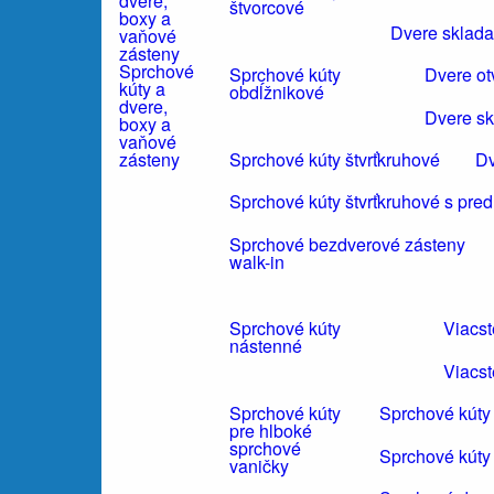
štvorcové
Dvere sklada
Sprchové
Sprchové kúty
Dvere ot
kúty a
obdĺžnikové
dvere,
Dvere sk
boxy a
vaňové
Sprchové kúty štvrťkruhové
Dv
zásteny
Sprchové kúty štvrťkruhové s pre
Sprchové bezdverové zásteny
walk-in
Sprchové kúty
Viacs
nástenné
Viacst
Sprchové kúty
Sprchové kúty
pre hlboké
sprchové
Sprchové kúty
vaničky