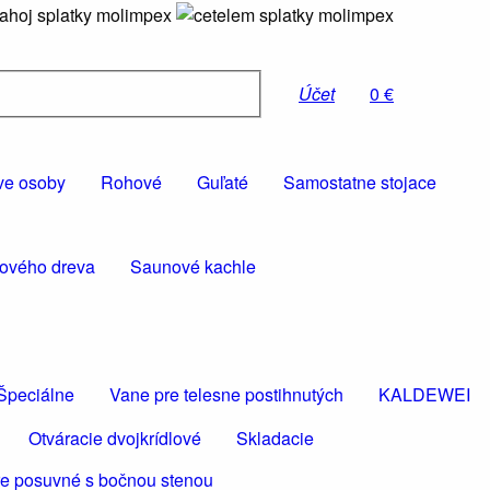
Účet
0 €
ve osoby
Rohové
Guľaté
Samostatne stojace
rového dreva
Saunové kachle
Špeciálne
Vane pre telesne postihnutých
KALDEWEI
Otváracie dvojkrídlové
Skladacie
e posuvné s bočnou stenou