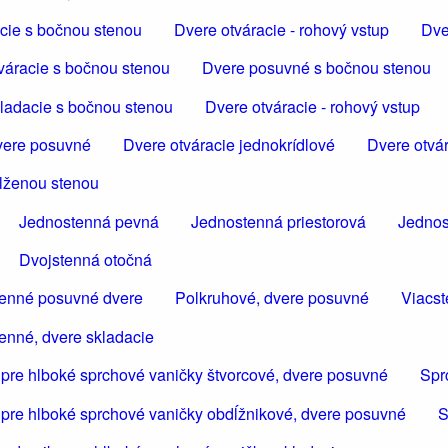
cie s bočnou stenou
Dvere otváracie - rohový vstup
Dve
váracie s bočnou stenou
Dvere posuvné s bočnou stenou
ladacie s bočnou stenou
Dvere otváracie - rohový vstup
ere posuvné
Dvere otváracie jednokrídlové
Dvere otvár
dlženou stenou
Jednostenná pevná
Jednostenná priestorová
Jednos
Dvojstenná otočná
tenné posuvné dvere
Polkruhové, dvere posuvné
Viacst
enné, dvere skladacie
 pre hlboké sprchové vaničky štvorcové, dvere posuvné
Spr
 pre hlboké sprchové vaničky obdĺžnikové, dvere posuvné
S