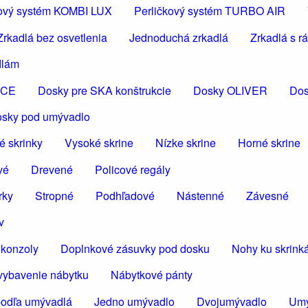
čkový systém KOMBI LUX
Perličkový systém TURBO AIR
Zrkadlá bez osvetlenia
Jednoduchá zrkadlá
Zrkadlá s 
dlám
ICE
Dosky pre SKA konštrukcie
Dosky OLIVER
Dos
osky pod umývadlo
é skrinky
Vysoké skrine
Nízke skrine
Horné skrine
vé
Drevené
Policové regály
rky
Stropné
Podhľadové
Nástenné
Závesné
v
konzoly
Doplnkové zásuvky pod dosku
Nohy ku skrin
vybavenie nábytku
Nábytkové pánty
podľa umývadlá
Jedno umývadlo
Dvojumývadlo
Umý