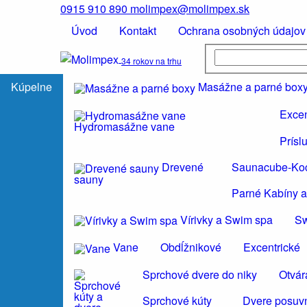
0915 910 890
molimpex@molimpex.sk
Úvod
Kontakt
Ochrana osobných údajov
34 rokov na trhu
Kúpelne
Masážne a parné box
Excen
Hydromasážne vane
Prísl
Drevené
Saunacube-Ko
sauny
Parné Kabíny a
Vírivky a Swim spa
S
Vane
Obdĺžnikové
Excentrické
Sprchové dvere do niky
Otvár
Sprchové kúty
Dvere posuvn