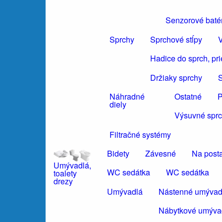
Senzorové baté
Sprchy
Sprchové stĺpy
V
Hadice do sprch, pr
Držiaky sprchy
S
Náhradné
Ostatné
P
diely
Výsuvné sprc
Filtračné systémy
Bidety
Závesné
Na post
Umývadlá,
WC sedátka
WC sedátka
toalety
drezy
Umývadlá
Nástenné umývad
Nábytkové umýva