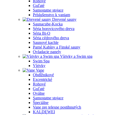
Rohové
Guľaté
Samostatne stojace
Príslušenstvo k vaniam
Drevené sauny
Saunacube-Kocka
Séria borovicového dreva
Séria Bi-O
Séria cédrového dreva
Saunové kachle
Parné Kabíny a Finské sauny
Ovladacie panely
Vírivky a Swim spa
Swim Spa
Vírivky
Vane
Obdĺžnikové
Excentrické
Rohové
Guľaté
Oválne
Samostatne stojace
Špeciálne
Vane pre telesne postihnutých
KALDEWEI