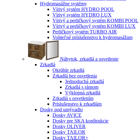
Hydromasážne systémy
Vírivý systém HYDRO POOL
Vírivý systém HYDRO LUX
Vírivý a perličkový systém KOMBI POOL
Vírivý a perličkový systém KOMBI LUX
Perličkový systém TURBO AIR
Voliteľné príslušenstvo k hydromasážam
Nábytok, zrkadlá a osvetlenie
Zrkadlá
Okrúhle zrkadlá
Zrkadlá bez osvetlenia
Jednoduchá zrkadlá
Zrkadlá s rámom
Výklopná zrkadlá
Zrkadlá s osvetlením
Príslušenstvo k zrkadlám
Dosky pod umývadlo
Dosky AVICE
Dosky pre SKA konštrukcie
Dosky OLIVER
Dosky TAILOR
Dosky TAILOR+