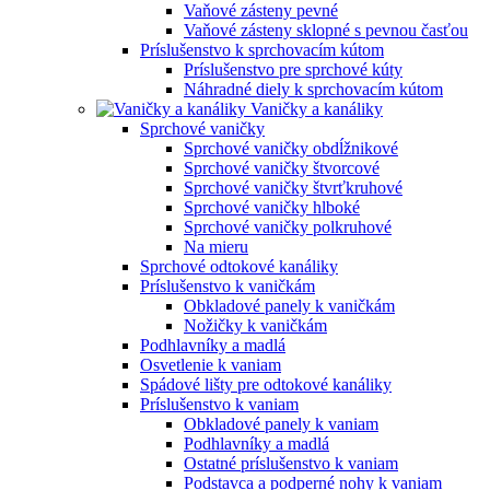
Vaňové zásteny pevné
Vaňové zásteny sklopné s pevnou časťou
Príslušenstvo k sprchovacím kútom
Príslušenstvo pre sprchové kúty
Náhradné diely k sprchovacím kútom
Vaničky a kanáliky
Sprchové vaničky
Sprchové vaničky obdĺžnikové
Sprchové vaničky štvorcové
Sprchové vaničky štvrťkruhové
Sprchové vaničky hlboké
Sprchové vaničky polkruhové
Na mieru
Sprchové odtokové kanáliky
Príslušenstvo k vaničkám
Obkladové panely k vaničkám
Nožičky k vaničkám
Podhlavníky a madlá
Osvetlenie k vaniam
Spádové lišty pre odtokové kanáliky
Príslušenstvo k vaniam
Obkladové panely k vaniam
Podhlavníky a madlá
Ostatné príslušenstvo k vaniam
Podstavca a podperné nohy k vaniam