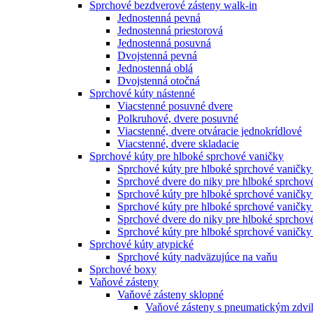
Sprchové bezdverové zásteny walk-in
Jednostenná pevná
Jednostenná priestorová
Jednostenná posuvná
Dvojstenná pevná
Jednostenná oblá
Dvojstenná otočná
Sprchové kúty nástenné
Viacstenné posuvné dvere
Polkruhové, dvere posuvné
Viacstenné, dvere otváracie jednokrídlové
Viacstenné, dvere skladacie
Sprchové kúty pre hlboké sprchové vaničky
Sprchové kúty pre hlboké sprchové vaničky
Sprchové dvere do niky pre hlboké sprchov
Sprchové kúty pre hlboké sprchové vaničky
Sprchové kúty pre hlboké sprchové vaničky
Sprchové dvere do niky pre hlboké sprchové
Sprchové kúty pre hlboké sprchové vaničky 
Sprchové kúty atypické
Sprchové kúty nadväzujúce na vaňu
Sprchové boxy
Vaňové zásteny
Vaňové zásteny sklopné
Vaňové zásteny s pneumatickým zdv