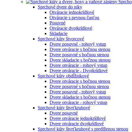
Sprcho
Sprchové dvere do niky
Otváracie jednokrídlové
Otváracie s pevnou časťou
Posuvné
Otváracie dvojkrídlové
Skladacie
Sprchové kúty štvorcové
Dvere posuvné - rohový vstup
Dvere otváracie s bočnou stenou
Dvere posuvné s bočnou stenou
Dvere skladacie s bočnou stenou
Dvere otváracie - rohový vstup
Dvere otváracie - Dvojkrídlové
Sprchové kúty obdĺžnikové
Dvere otváracie s bočnou stenou
Dvere posuvné s bočnou stenou
Dvere posuvné - rohový vstup
Dvere skladacie s bočnou stenou
Dvere otváracie - rohový vstup
Sprchové kúty štvrťkruhové
Dvere posuvné
Dvere otváracie jednokrídlové
Dvere otváracie dvojkrídlové
Sprchové kúty štvrťkruhové s predlženou stenou