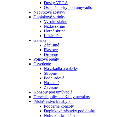
Dosky VEGA
Ostatné dosky pod umývadlo
Nábytkové zostavy
Doplnkové skrinky
Vysoké skrine
Nízke skrine
Horné skrine
Lekárnička
Galerky
Zápustné
Plastové
Drevené
Policové regály
Osvetlenie
Na zrkadlá a galerky
Stropné
Podhľadové
Nástenné
Závesné
Konzoly pod umývadlá
Drevené police a držiaky uterákov
Príslušenstvo k nábytku
Podperné konzoly
Doplnkové zásuvky pod dosku
Nohy ku skrinkám