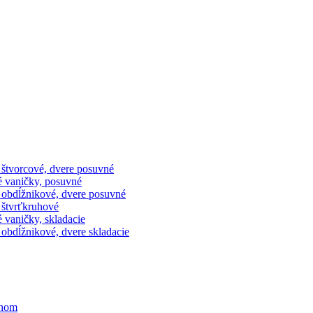
 štvorcové, dvere posuvné
é vaničky, posuvné
 obdĺžnikové, dvere posuvné
 štvrťkruhové
 vaničky, skladacie
obdĺžnikové, dvere skladacie
ihom