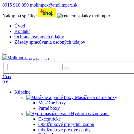
0915 910 890
molimpex@molimpex.sk
Nákup na splátky:
Úvod
Kontakt
Ochrana osobných údajov
Zásady spracúvania osobných údajov
34 rokov na trhu
Účet
0 €
Kúpelne
Masážne a parné boxy
Masážne boxy
Parné boxy
Hydromasážne vane
Excentrické
Obdĺžnikové pre jednu osobu
Obdĺžnikové pre dve osoby