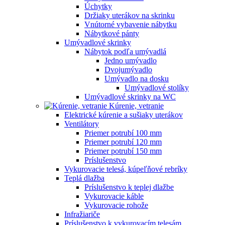
Úchytky
Držiaky uterákov na skrinku
Vnútorné vybavenie nábytku
Nábytkové pánty
Umývadlové skrinky
Nábytok podľa umývadlá
Jedno umývadlo
Dvojumývadlo
Umývadlo na dosku
Umývadlové stolíky
Umývadlové skrinky na WC
Kúrenie, vetranie
Elektrické kúrenie a sušiaky uterákov
Ventilátory
Priemer potrubí 100 mm
Priemer potrubí 120 mm
Priemer potrubí 150 mm
Príslušenstvo
Vykurovacie telesá, kúpeľňové rebríky
Teplá dlažba
Príslušenstvo k teplej dlažbe
Vykurovacie káble
Vykurovacie rohože
Infražiariče
Príslušenstvo k vykurovacím telesám