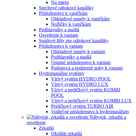
Na mieru
Sprchové odtokové kanáliky
Príslušenstvo k vaničkám
Obkladové panely k vaničkám
Nožičky k vaničkám
Podhlavníky a madlá
Osvetlenie k vaniam
Spádové lišty pre odtokové kanáliky
Príslušenstvo k vaniam
Obkladové panely k vaniam
Podhlavníky a madlá
Ostatné príslušenstvo k vaniam
Podstavca a podperné nohy k vaniam
Hydromasážne systémy
Vírivý systém HYDRO POOL
Vírivý systém HYDRO LUX
Vírivý a perličkový systém KOMBI
POOL
Vírivý a perličkový systém KOMBI LUX
Perličkový systém TURBO AIR
Voliteľné príslušenstvo k hydromasážam
Nábytok, zrkadlá a
osvetlenie
Zrkadlá
Okrúhle zrkadlá