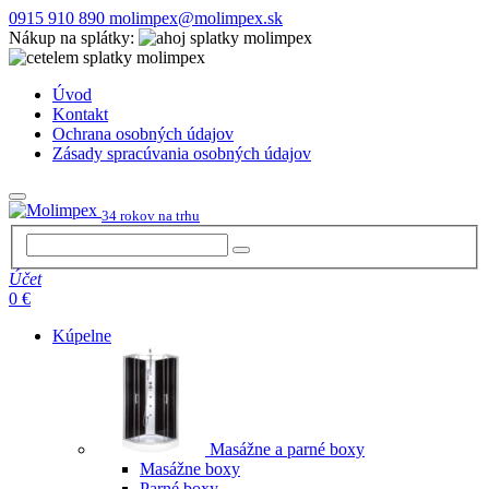
0915 910 890
molimpex@molimpex.sk
Nákup na splátky:
Úvod
Kontakt
Ochrana osobných údajov
Zásady spracúvania osobných údajov
34 rokov na trhu
Účet
0 €
Kúpelne
Masážne a parné boxy
Masážne boxy
Parné boxy