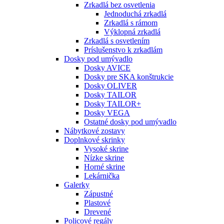
Zrkadlá bez osvetlenia
Jednoduchá zrkadlá
Zrkadlá s rámom
Výklopná zrkadlá
Zrkadlá s osvetlením
Príslušenstvo k zrkadlám
Dosky pod umývadlo
Dosky AVICE
Dosky pre SKA konštrukcie
Dosky OLIVER
Dosky TAILOR
Dosky TAILOR+
Dosky VEGA
Ostatné dosky pod umývadlo
Nábytkové zostavy
Doplnkové skrinky
Vysoké skrine
Nízke skrine
Horné skrine
Lekárnička
Galerky
Zápustné
Plastové
Drevené
Policové regály