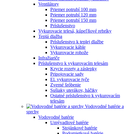
Ventilátory
Priemer potrubí 100 mm
Priemer potrubí 120 mm
Priemer potrubí 150 mm
Príslušenstvo
Vykurovacie telesá, kúpeľňové rebríky
Teplá dlažba
Príslušenstvo k teplej dlažbe
Vykurovacie káble
Vykurovacie rohože
Infražiariče
Príslušenstvo k vykurovacím telesám
Krycie rozety a záslepky
Pripojovacie sady
El. vykurovacie tyče
Zverné šróbenie
Sušiaky uterákov, háčiky
Ostatné príslušenstvo k vykurovacím
telesám
Vodovodné batérie a
sprchy
Vodovodné batérie
Umývadlové batérie
Stojánkové batérie
Podomietkové batérie