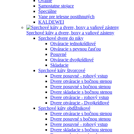
Oválne
Samostatne stojace
Špeciálne
Vane pre telesne postihnutých
KALDEWEI
Sprchové kúty a dvere, boxy a vaňové zásteny
Sprchové dvere do niky
Otváracie jednokrídlové
Otváracie s pevnou časťou
Posuvné
Otváracie dvojkrídlové
Skladacie
Sprchové kúty štvorcové
Dvere posuvné - rohový vstup
Dvere otváracie s bočnou stenou
Dvere posuvné s bočnou stenou
Dvere skladacie s bočnou stenou
Dvere otváracie - rohový vstup
Dvere otváracie - Dvojkrídlové
Sprchové kúty obdĺžnikové
Dvere otváracie s bočnou stenou
Dvere posuvné s bočnou stenou
Dvere posuvné - rohový vstup
Dvere skladacie s bočnou stenou