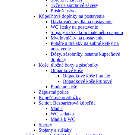
Tyče na sprchové závesy
Príslušenstvo
Kúpeľňové doplnky na postavenie
Dávkovače mydla na postavenie
WC štetky na postavenie
Stojany s držiakom toaletného papiera
Mydlovničky na postavenie
Poháre a držiaky na zubné kefky na
postavenie
Dózy, zásobníky, ostatné kúpeľňové
doplnky
Koše, úložné boxy a zásobníky
Odpadkové koše
Odpadkové koše hranaté
Odpadkové koše kruhové
Prádelné koše
Zápustné police
Kúpeľňové predložky
Senior, Bezbariérová kúpeľňa
Madlá
WC sedátka
Madlá k WC
Stierky
Stojany a sušiaky