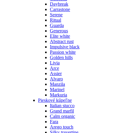
Daybreak
Carrastone
Serene
Ritual
Guarda
Generous
Elite white
Abstract rust
Impulsive black
Passion white
Golden hills
Livia
Arce
Assier
Alvaro
Manzila
Marinel
Markuria
Pieskové kúpeľne
Italian stucco
Grand marfil
Calm organic
Fara
Arego touch
Silky travertine