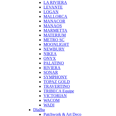
LA RIVIERA
LEVANTE
LOGAN
MALLORCA
MANACOR
MANAOS
MARMETTA
MATERIUM
METRO SC
MOONLIGHT
NEWBURY
NIKEA
ONYX
PALATINO
RIVIERA
SONAR
SYMPHONY
TOPAZ GOLD
TRAVERTINO
TRIBECA Equipe
VICTORIAN
WACOM
WADI
Dlažba
Patchwork & Art Deco