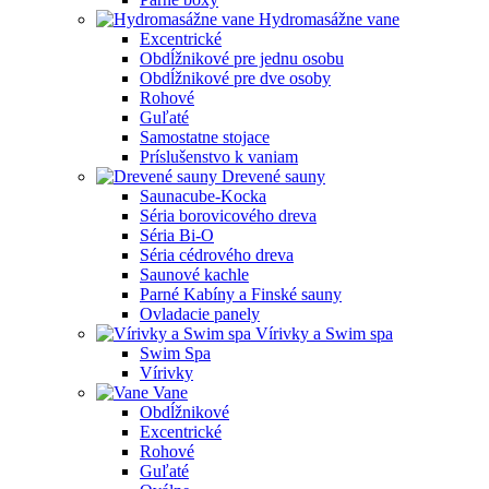
Hydromasážne vane
Excentrické
Obdĺžnikové pre jednu osobu
Obdĺžnikové pre dve osoby
Rohové
Guľaté
Samostatne stojace
Príslušenstvo k vaniam
Drevené sauny
Saunacube-Kocka
Séria borovicového dreva
Séria Bi-O
Séria cédrového dreva
Saunové kachle
Parné Kabíny a Finské sauny
Ovladacie panely
Vírivky a Swim spa
Swim Spa
Vírivky
Vane
Obdĺžnikové
Excentrické
Rohové
Guľaté