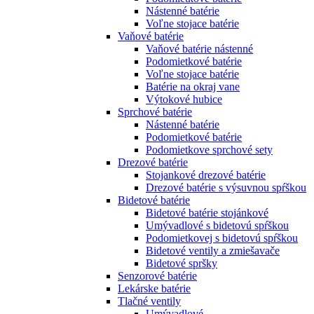
Nástenné batérie
Voľne stojace batérie
Vaňové batérie
Vaňové batérie nástenné
Podomietkové batérie
Voľne stojace batérie
Batérie na okraj vane
Výtokové hubice
Sprchové batérie
Nástenné batérie
Podomietkové batérie
Podomietkove sprchové sety
Drezové batérie
Stojankové drezové batérie
Drezové batérie s výsuvnou spŕškou
Bidetové batérie
Bidetové batérie stojánkové
Umývadlové s bidetovú spŕškou
Podomietkovej s bidetovú spŕškou
Bidetové ventily a zmiešavače
Bidetové spršky
Senzorové batérie
Lekárske batérie
Tlačné ventily
Umývadlové