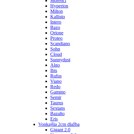
Morenci
Hyperion
Milton
Kallisto
Intero
Bazo
Orione
Proteo
Scandiano
Sohn
Cloud
Sunnydust
Algo
Ibis
Rufus
Viano
Redo
Gammo
Semir
Taurus
Sextans
Bazalto
Eris
Vonkajšia 2cm dlažba
Gigant 2.0