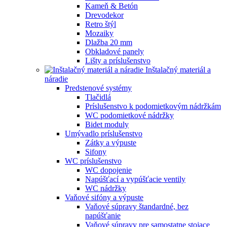
Kameň & Betón
Drevodekor
Retro štýl
Mozaiky
Dlažba 20 mm
Obkladové panely
Lišty a príslušenstvo
Inštalačný materiál a
náradie
Predstenové systémy
Tlačidlá
Príslušenstvo k podomietkovým nádržkám
WC podomietkové nádržky
Bidet moduly
Umývadlo príslušenstvo
Zátky a výpuste
Sifony
WC príslušenstvo
WC dopojenie
Napúšťací a vypúšťacie ventily
WC nádržky
Vaňové sifóny a výpuste
Vaňové súpravy štandardné, bez
napúšťanie
Vaňové súpravy pre samostatne stojace