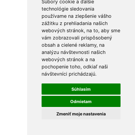
Súbory cookie a ďalšie
Štartovacie káble
Stavebné náradie
technológie sledovania
Rezačky
používame na zlepšenie vášho
Maliarské potreby
zážitku z prehliadania našich
Miešadlá
Ostatné
webových stránok, na to, aby sme
PU peny a tmely
vám zobrazovali prispôsobený
Vedrá
obsah a cielené reklamy, na
Špachtle a hladítka
Držiaky na brúsne mriežky
analýzu návštevnosti našich
Pištole na PU penu
webových stránok a na
Vytlačovacie lisy
pochopenie toho, odkiaľ naši
Krížiky a kliny
Rebríky a vozíky
návštevníci prichádzajú.
FÚRIKY
Skrutkovače a hroty
Nástrčné kľúče
Súhlasím
Držiaky hrotov
L-kľúče
Odmietam
Skrutkovače
Sady skrutkovačov a hrotov
Zmeniť moje nastavenia
Hroty KITO Gripp
Sady hrotov
Špecialne hroty
Hroty KITO Smart