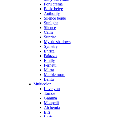
Forli crema
Basic beige
Authority
Silence beige
Sunlight
Silence
Calm
Sunrise
Mystic shadows
Symetry
Enrica
Palazzo
Emilly
Fernetti
Murra
Marble room
Bantu
Multicolor
Love you
Tamoe
Gamma
Monpelli
Alchemia
Elfi
Loris