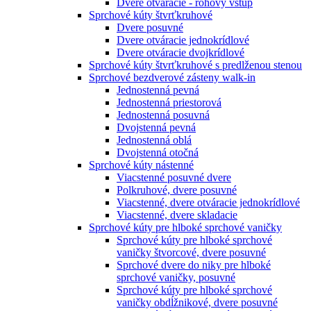
Dvere otváracie - rohový vstup
Sprchové kúty štvrťkruhové
Dvere posuvné
Dvere otváracie jednokrídlové
Dvere otváracie dvojkrídlové
Sprchové kúty štvrťkruhové s predlženou stenou
Sprchové bezdverové zásteny walk-in
Jednostenná pevná
Jednostenná priestorová
Jednostenná posuvná
Dvojstenná pevná
Jednostenná oblá
Dvojstenná otočná
Sprchové kúty nástenné
Viacstenné posuvné dvere
Polkruhové, dvere posuvné
Viacstenné, dvere otváracie jednokrídlové
Viacstenné, dvere skladacie
Sprchové kúty pre hlboké sprchové vaničky
Sprchové kúty pre hlboké sprchové
vaničky štvorcové, dvere posuvné
Sprchové dvere do niky pre hlboké
sprchové vaničky, posuvné
Sprchové kúty pre hlboké sprchové
vaničky obdĺžnikové, dvere posuvné