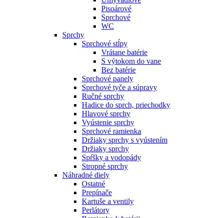
Pisoárové
Sprchové
WC
Sprchy
Sprchové stĺpy
Vrátane batérie
S výtokom do vane
Bez batérie
Sprchové panely
Sprchové tyče a súpravy
Ručné sprchy
Hadice do sprch, priechodky
Hlavové sprchy
Vyústenie sprchy
Sprchové ramienka
Držiaky sprchy s vyústením
Držiaky sprchy
Spŕšky a vodopády
Stropné sprchy
Náhradné diely
Ostatné
Prepínače
Kartuše a ventily
Perlátory