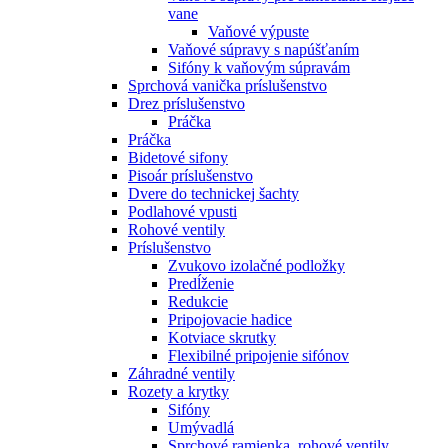
vane
Vaňové výpuste
Vaňové súpravy s napúšťaním
Sifóny k vaňovým súpravám
Sprchová vanička príslušenstvo
Drez príslušenstvo
Práčka
Práčka
Bidetové sifony
Pisoár príslušenstvo
Dvere do technickej šachty
Podlahové vpusti
Rohové ventily
Príslušenstvo
Zvukovo izolačné podložky
Predĺženie
Redukcie
Pripojovacie hadice
Kotviace skrutky
Flexibilné pripojenie sifónov
Záhradné ventily
Rozety a krytky
Sifóny
Umývadlá
Sprchové ramienka, rohové ventily,