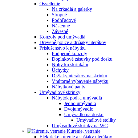
Osvetlenie
Na zrkadlá a galerky
Stropné
Podhľadové
Nástenné
Závesné
Konzoly pod umývadlá
Drevené police a držiaky uterákov
Príslušenstvo k nábytku
Podperné konzoly
Doplnkové zásuvky pod dosku
Nohy ku skrinkám
Úchytky
Držiaky uterákov na skrinku
Vnútorné vybavenie nábytku
Nábytkové pánty
Umývadlové skrinky
Nábytok podľa umývadlá
Jedno umývadlo
Dvojumývadlo
Umývadlo na dosku
Umývadlové stolíky
Umývadlové skrinky na WC
Kúrenie, vetranie
Elektrické kúrenie a sušiaky uterákov