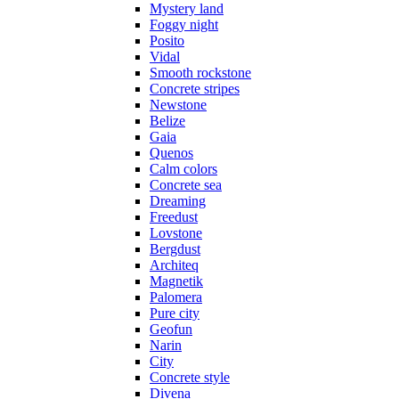
Mystery land
Foggy night
Posito
Vidal
Smooth rockstone
Concrete stripes
Newstone
Belize
Gaia
Quenos
Calm colors
Concrete sea
Dreaming
Freedust
Lovstone
Bergdust
Architeq
Magnetik
Palomera
Pure city
Geofun
Narin
City
Concrete style
Divena