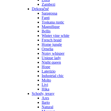
Zambezi
Dekoračné
Saragossa
Fanti
Toskana rustic
Magnifique
Bellis
Winter vine white
French braid
Home jungle
Ornelia
Noisy whisper
Unique lady
Night queen
Hope
Laterizio
Industrial chic
Molto
Livi
Hika
Schody, terasy
Ares
Ilario
Natural