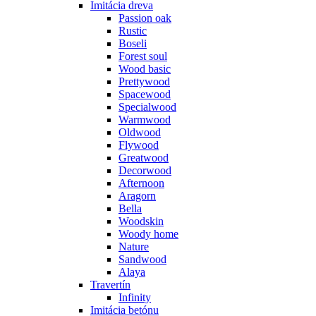
Imitácia dreva
Passion oak
Rustic
Boseli
Forest soul
Wood basic
Prettywood
Spacewood
Specialwood
Warmwood
Oldwood
Flywood
Greatwood
Decorwood
Afternoon
Aragorn
Bella
Woodskin
Woody home
Nature
Sandwood
Alaya
Travertín
Infinity
Imitácia betónu