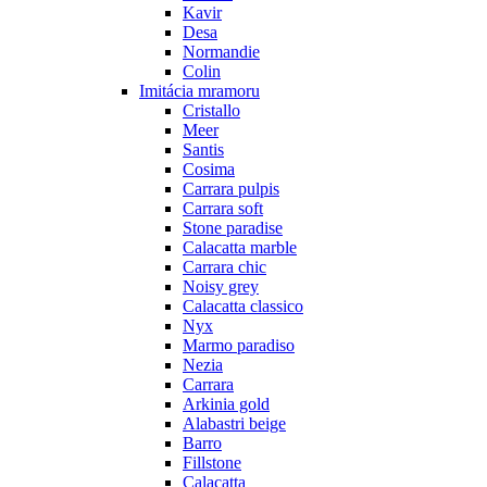
Kavir
Desa
Normandie
Colin
Imitácia mramoru
Cristallo
Meer
Santis
Cosima
Carrara pulpis
Carrara soft
Stone paradise
Calacatta marble
Carrara chic
Noisy grey
Calacatta classico
Nyx
Marmo paradiso
Nezia
Carrara
Arkinia gold
Alabastri beige
Barro
Fillstone
Calacatta