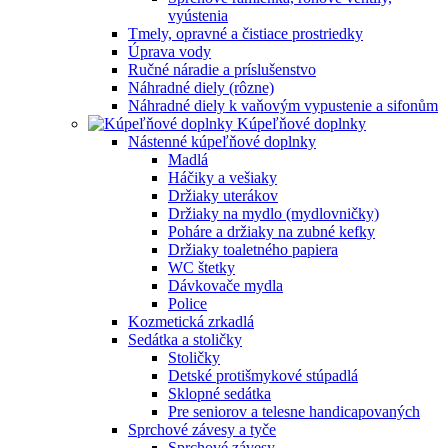
vyústenia
Tmely, opravné a čistiace prostriedky
Úprava vody
Ručné náradie a príslušenstvo
Náhradné diely (rôzne)
Náhradné diely k vaňovým vypustenie a sifonům
Kúpeľňové doplnky
Nástenné kúpeľňové doplnky
Madlá
Háčiky a vešiaky
Držiaky uterákov
Držiaky na mydlo (mydlovničky)
Poháre a držiaky na zubné kefky
Držiaky toaletného papiera
WC štetky
Dávkovače mydla
Police
Kozmetická zrkadlá
Sedátka a stoličky
Stoličky
Detské protišmykové stúpadlá
Sklopné sedátka
Pre seniorov a telesne handicapovaných
Sprchové závesy a tyče
Sprchové závesy