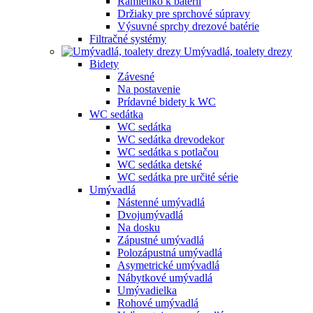
Ramienko k batérii
Držiaky pre sprchové súpravy
Výsuvné sprchy drezové batérie
Filtračné systémy
Umývadlá, toalety drezy
Bidety
Závesné
Na postavenie
Prídavné bidety k WC
WC sedátka
WC sedátka
WC sedátka drevodekor
WC sedátka s potlačou
WC sedátka detské
WC sedátka pre určité série
Umývadlá
Nástenné umývadlá
Dvojumývadlá
Na dosku
Zápustné umývadlá
Polozápustná umývadlá
Asymetrické umývadlá
Nábytkové umývadlá
Umývadielka
Rohové umývadlá