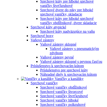
Sprchové kúty pre hlboké sprchové
vaničky štvrťkruhové
Sprchové dvere do niky pre hlboké
sprchové vaničky, skladacie
Sprchové kúty pre hlboké sprchové
vaničky obdĺžnikové, dvere skladacie
Sprchové kúty atypické
Sprchové kúty nadväzujúce na vaňu
Sprchové boxy
Vaňové zásteny
Vaňové zásteny sklopné
Vaňové zásteny s pneumatickým
zdvihom
Vaňové zásteny pevné
Vaňové zásteny sklopné s pevnou časťou
Príslušenstvo k sprchovacím kútom
Príslušenstvo pre sprchové kúty
Náhradné diely k sprchovacím kútom
Vaničky a kanáliky
Sprchové vaničky
Sprchové vaničky obdĺžnikové
Sprchové vaničky štvorcové
Sprchové vaničky štvrťkruhové
Sprchové vaničky hlboké
Sprchové vaničky polkruhové