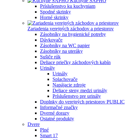
Kuchyne SAPHO
Príslušenstvo ku kuchyniam
Spodné skrinky
Horné skrinky
Zariadenia verejných záchodov a priestorov
Zásobníky na hygienické potreby
Dávkovače
Zásobníky na WC papier
Zásobníky na uteráky
Sušiče rúk
Deliace priečky záchodových kabín
Urinály
Urinály
Splachovače
Napájacie zdroje
Deliace steny medzi urinály
Príslušenstvo pre urinály
Doplnky do verejných priestorov PUBLIC
Informačné značky
Dverné dorazy
Ostatné produkty
Dvere
Plné
Smart 17