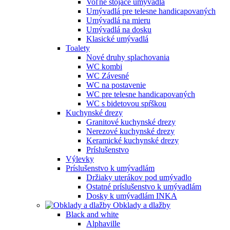
Voľne stojace umývadlá
Umývadlá pre telesne handicapovaných
Umývadlá na mieru
Umývadlá na dosku
Klasické umývadlá
Toalety
Nové druhy splachovania
WC kombi
WC Závesné
WC na postavenie
WC pre telesne handicapovaných
WC s bidetovou spŕškou
Kuchynské drezy
Granitové kuchynské drezy
Nerezové kuchynské drezy
Keramické kuchynské drezy
Príslušenstvo
Výlevky
Príslušenstvo k umývadlám
Držiaky uterákov pod umývadlo
Ostatné príslušenstvo k umývadlám
Dosky k umývadlám INKA
Obklady a dlažby
Black and white
Alphaville