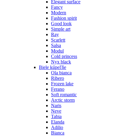
Elegant surface
Fancy
Modern
Fashion spirit
Good look
Simple art
Ray
Scarlett
Salsa
Modul
Cold princess
Nyx black
Biele kúpeľňe
Ola bianca
Ribero
Frozen lake
Ferano
Soft romantic
Arctic storm
Naris
Neve
Tabia
Elanda
Adilio
Bianca