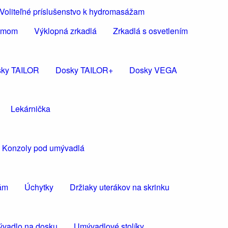
Voliteľné príslušenstvo k hydromasážam
rámom
Výklopná zrkadlá
Zrkadlá s osvetlením
ky TAILOR
Dosky TAILOR+
Dosky VEGA
Lekárnička
Konzoly pod umývadlá
kám
Úchytky
Držiaky uterákov na skrinku
vadlo na dosku
Umývadlové stolíky