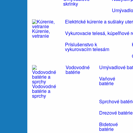
skrinky
Umývadlo
Elektrické kúrenie a sušiaky ute
Kúrenie,
Vykurovacie telesá, kúpeľňové r
vetranie
Príslušenstvo k
vykurovacím telesám
Vodovodné
Umývadlové bat
batérie
Vaňové
batérie
Vodovodné
batérie a
sprchy
Sprchové batéri
Drezové batérie
Bidetové
batérie