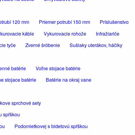
otrubí 120 mm
Priemer potrubí 150 mm
Príslušenstvo
kurovacie káble
Vykurovacie rohože
Infražiariče
cie tyče
Zverné šróbenie
Sušiaky uterákov, háčiky
enné batérie
Voľne stojace batérie
e stojace batérie
Batérie na okraj vane
kove sprchové sety
u spŕškou
kou
Podomietkovej s bidetovú spŕškou