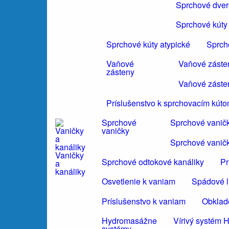
Sprchové dvere
Sprchové kúty 
Sprchové kúty atypické
Sprch
Vaňové
Vaňové záste
zásteny
Vaňové záste
Príslušenstvo k sprchovacím kút
Sprchové
Sprchové vanič
vaničky
Sprchové vanič
Vaničky
Sprchové odtokové kanáliky
Pr
a
kanáliky
Osvetlenie k vaniam
Spádové li
Príslušenstvo k vaniam
Obklad
Hydromasážne
Vírivý systé
systémy