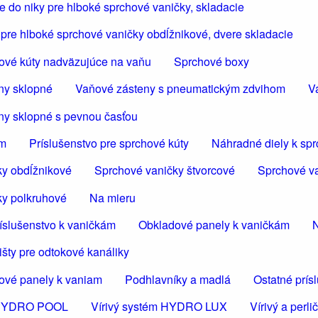
 do niky pre hlboké sprchové vaničky, skladacie
pre hlboké sprchové vaničky obdĺžnikové, dvere skladacie
ové kúty nadväzujúce na vaňu
Sprchové boxy
ny sklopné
Vaňové zásteny s pneumatickým zdvihom
V
ny sklopné s pevnou časťou
om
Príslušenstvo pre sprchové kúty
Náhradné diely k sp
ky obdĺžnikové
Sprchové vaničky štvorcové
Sprchové va
ky polkruhové
Na mieru
íslušenstvo k vaničkám
Obkladové panely k vaničkám
N
šty pre odtokové kanáliky
ové panely k vaniam
Podhlavníky a madlá
Ostatné prís
m HYDRO POOL
Vírivý systém HYDRO LUX
Vírivý a per