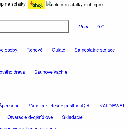
p na splátky:
Účet
0 €
ve osoby
Rohové
Guľaté
Samostatne stojace
rového dreva
Saunové kachle
Špeciálne
Vane pre telesne postihnutých
KALDEWEI
Otváracie dvojkrídlové
Skladacie
e posuvné s bočnou stenou