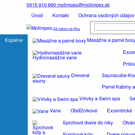
0915 910 890
molimpex@molimpex.sk
Úvod
Kontakt
Ochrana osobných údajov
34 rokov na trhu
Kúpelne
Masážne a parné box
Excen
Hydromasážne vane
Prísl
Drevené
Saunacube-Ko
sauny
Parné Kabíny a
Vírivky a Swim spa
S
Vane
Obdĺžnikové
Excentrické
Sprchové dvere do niky
Otvár
Sprchové kúty
Dvere posuvn