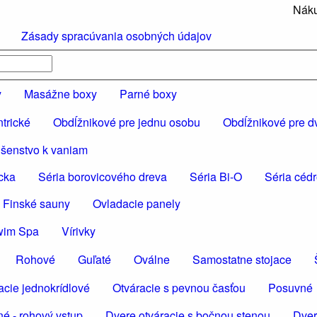
Náku
Zásady spracúvania osobných údajov
y
Masážne boxy
Parné boxy
trické
Obdĺžnikové pre jednu osobu
Obdĺžnikové pre d
ušenstvo k vaniam
cka
Séria borovicového dreva
Séria Bi-O
Séria céd
 Finské sauny
Ovladacie panely
wim Spa
Vírivky
Rohové
Guľaté
Oválne
Samostatne stojace
acie jednokrídlové
Otváracie s pevnou časťou
Posuvné
é - rohový vstup
Dvere otváracie s bočnou stenou
Dver