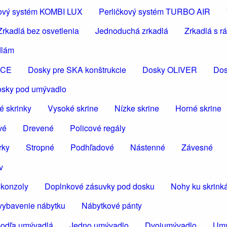
čkový systém KOMBI LUX
Perličkový systém TURBO AIR
Zrkadlá bez osvetlenia
Jednoduchá zrkadlá
Zrkadlá s 
dlám
ICE
Dosky pre SKA konštrukcie
Dosky OLIVER
Dos
osky pod umývadlo
é skrinky
Vysoké skrine
Nízke skrine
Horné skrine
vé
Drevené
Policové regály
rky
Stropné
Podhľadové
Nástenné
Závesné
v
konzoly
Doplnkové zásuvky pod dosku
Nohy ku skrin
vybavenie nábytku
Nábytkové pánty
podľa umývadlá
Jedno umývadlo
Dvojumývadlo
Umý