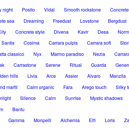
 night
Posito
Vidal
Smooth rockstone
Concrete 
ete sea
Dreaming
Freedust
Lovstone
Bergdust
ity
Concrete style
Divena
Kavir
Desa
Norm
Santis
Cosima
Carrara pulpis
Carrara soft
Ston
tta classico
Nyx
Marmo paradiso
Nezia
Carrar
ak
Carrastone
Serene
Ritual
Guarda
Gener
den hills
Livia
Arce
Assier
Alvaro
Manzila
nd marfil
Calm organic
Fara
Arego touch
Silky t
nlight
Silence
Calm
Sunrise
Mystic shadows
om
Bantu
Gamma
Monpelli
Alchemia
Elfi
Loris
Z