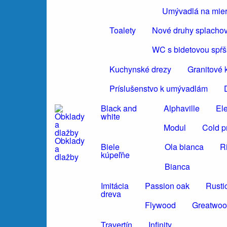
Umývadlá na mie
Toalety
Nové druhy splacho
WC s bidetovou spŕ
Kuchynské drezy
Granitové 
Príslušenstvo k umývadlám
Black and
Alphaville
El
white
Modul
Cold p
Obklady
Biele
Ola bianca
R
a
kúpeľňe
dlažby
Bianca
Imitácia
Passion oak
Rusti
dreva
Flywood
Greatwo
Travertín
Infinity