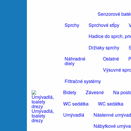
Senzorové baté
Sprchy
Sprchové stĺpy
V
Hadice do sprch, pr
Držiaky sprchy
S
Náhradné
Ostatné
P
diely
Výsuvné sprc
Filtračné systémy
Bidety
Závesné
Na post
WC sedátka
WC sedátka
Umývadlá,
Umývadlá
Nástenné umývad
toalety
drezy
Nábytkové umýva