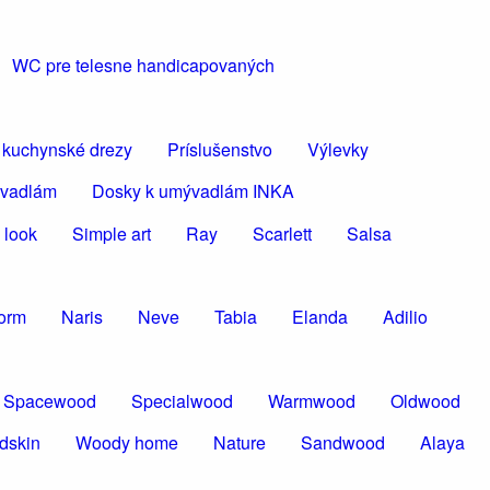
WC pre telesne handicapovaných
 kuchynské drezy
Príslušenstvo
Výlevky
ývadlám
Dosky k umývadlám INKA
 look
Simple art
Ray
Scarlett
Salsa
torm
Naris
Neve
Tabia
Elanda
Adilio
Spacewood
Specialwood
Warmwood
Oldwood
dskin
Woody home
Nature
Sandwood
Alaya