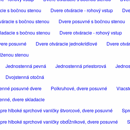
cie s bočnou stenou
Dvere otváracie - rohový vstup
Dve
váracie s bočnou stenou
Dvere posuvné s bočnou stenou
ladacie s bočnou stenou
Dvere otváracie - rohový vstup
ere posuvné
Dvere otváracie jednokrídlové
Dvere otvár
dlženou stenou
Jednostenná pevná
Jednostenná priestorová
Jednos
Dvojstenná otočná
tenné posuvné dvere
Polkruhové, dvere posuvné
Viacst
enné, dvere skladacie
 pre hlboké sprchové vaničky štvorcové, dvere posuvné
Spr
 pre hlboké sprchové vaničky obdĺžnikové, dvere posuvné
S