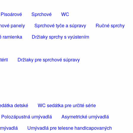
Pisoárové
Sprchové
WC
hové panely
Sprchové tyče a súpravy
Ručné sprchy
é ramienka
Držiaky sprchy s vyústením
érii
Držiaky pre sprchové súpravy
dátka detské
WC sedátka pre určité série
Polozápustná umývadlá
Asymetrické umývadlá
umývadlá
Umývadlá pre telesne handicapovaných