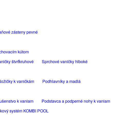
aňové zásteny pevné
rchovacím kútom
ničky štvrťkruhové
Sprchové vaničky hlboké
ožičky k vaničkám
Podhlavníky a madlá
lušenstvo k vaniam
Podstavca a podperné nohy k vaniam
ličkový systém KOMBI POOL