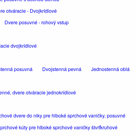
re otváracie - Dvojkrídlové
Dvere posuvné - rohový vstup
acie dvojkrídlové
tenná posuvná
Dvojstenná pevná
Jednostenná oblá
enné, dvere otváracie jednokrídlové
chové dvere do niky pre hlboké sprchové vaničky, posuvné
prchové kúty pre hlboké sprchové vaničky štvrťkruhové