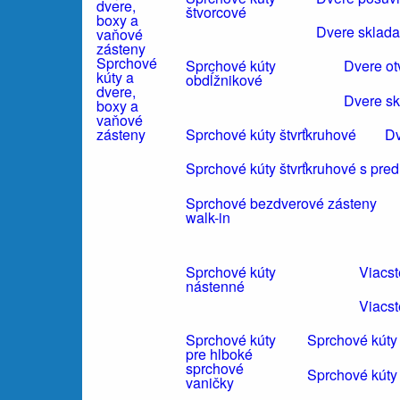
štvorcové
Dvere sklada
Sprchové
Sprchové kúty
Dvere ot
kúty a
obdĺžnikové
dvere,
Dvere sk
boxy a
vaňové
Sprchové kúty štvrťkruhové
Dv
zásteny
Sprchové kúty štvrťkruhové s pre
Sprchové bezdverové zásteny
walk-in
Sprchové kúty
Viacs
nástenné
Viacst
Sprchové kúty
Sprchové kúty
pre hlboké
sprchové
Sprchové kúty
vaničky