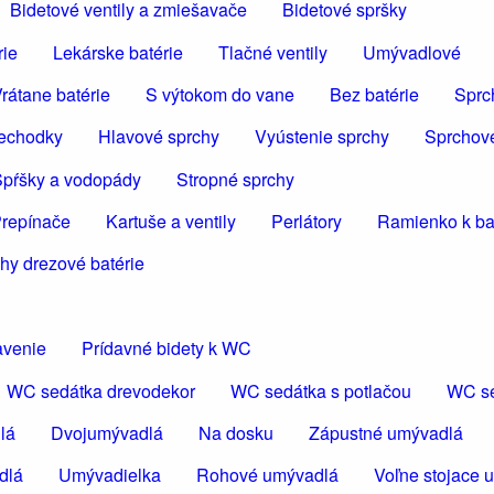
Bidetové ventily a zmiešavače
Bidetové spršky
rie
Lekárske batérie
Tlačné ventily
Umývadlové
rátane batérie
S výtokom do vane
Bez batérie
Sprc
iechodky
Hlavové sprchy
Vyústenie sprchy
Sprchov
pŕšky a vodopády
Stropné sprchy
repínače
Kartuše a ventily
Perlátory
Ramienko k bat
hy drezové batérie
avenie
Prídavné bidety k WC
WC sedátka drevodekor
WC sedátka s potlačou
WC se
lá
Dvojumývadlá
Na dosku
Zápustné umývadlá
dlá
Umývadielka
Rohové umývadlá
Voľne stojace 