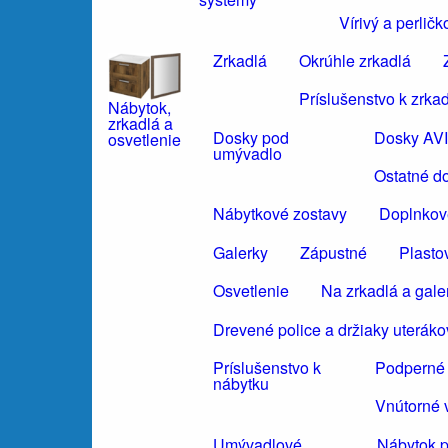
Vírivý a perli
Zrkadlá
Okrúhle zrkadlá
Príslušenstvo k zrka
Nábytok,
zrkadlá a
Dosky pod
Dosky AV
osvetlenie
umývadlo
Ostatné d
Nábytkové zostavy
Doplnkov
Galerky
Zápustné
Plasto
Osvetlenie
Na zrkadlá a gale
Drevené police a držiaky uteráko
Príslušenstvo k
Podperné 
nábytku
Vnútorné 
Umývadlové
Nábytok 