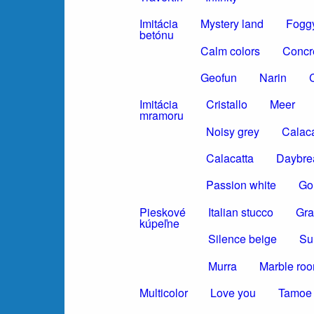
Imitácia
Mystery land
Foggy
betónu
Calm colors
Concr
Geofun
Narin
C
Imitácia
Cristallo
Meer
mramoru
Noisy grey
Calaca
Calacatta
Daybre
Passion white
Gol
Pieskové
Italian stucco
Gra
kúpeľne
Silence beige
Su
Murra
Marble ro
Multicolor
Love you
Tamoe