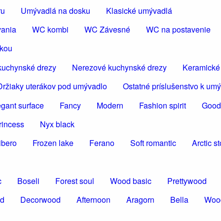
ru
Umývadlá na dosku
Klasické umývadlá
vania
WC kombi
WC Závesné
WC na postavenie
škou
kuchynské drezy
Nerezové kuchynské drezy
Keramické
Držiaky uterákov pod umývadlo
Ostatné príslušenstvo k um
egant surface
Fancy
Modern
Fashion spirit
Good
rincess
Nyx black
ibero
Frozen lake
Ferano
Soft romantic
Arctic s
c
Boseli
Forest soul
Wood basic
Prettywood
od
Decorwood
Afternoon
Aragorn
Bella
Woo