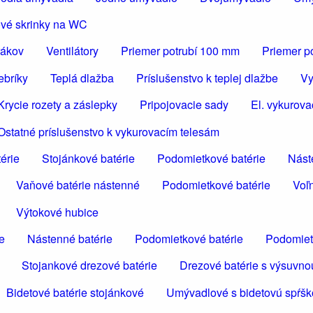
vé skrinky na WC
rákov
Ventilátory
Priemer potrubí 100 mm
Priemer p
ebríky
Teplá dlažba
Príslušenstvo k teplej dlažbe
Vy
Krycie rozety a záslepky
Pripojovacie sady
El. vykurova
Ostatné príslušenstvo k vykurovacím telesám
érie
Stojánkové batérie
Podomietkové batérie
Nást
Vaňové batérie nástenné
Podomietkové batérie
Voľn
Výtokové hubice
e
Nástenné batérie
Podomietkové batérie
Podomiet
Stojankové drezové batérie
Drezové batérie s výsuvno
Bidetové batérie stojánkové
Umývadlové s bidetovú spŕš