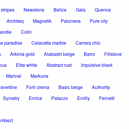
stripes
Newstone
Belize
Gaia
Quenos
Architeq
Magnetik
Palomera
Pure city
andie
Colin
e paradise
Calacatta marble
Carrara chic
a
Arkinia gold
Alabastri beige
Barro
Fillstone
ous
Elite white
Abstract rust
Impulsive black
Marinel
Markuria
ravertine
Forli crema
Basic beige
Authority
Symetry
Enrica
Palazzo
Emilly
Fernetti
ambezi