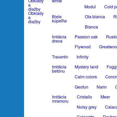
white
Modul
Cold p
Obklady
Biele
Ola bianca
R
a
kúpeľňe
dlažby
Bianca
Imitácia
Passion oak
Rusti
dreva
Flywood
Greatwo
Travertín
Infinity
Imitácia
Mystery land
Foggy
betónu
Calm colors
Concr
Geofun
Narin
C
Imitácia
Cristallo
Meer
mramoru
Noisy grey
Calaca
Calacatta
Daybre