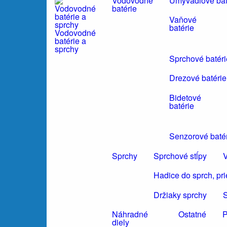
Vodovodné
Umývadlové bat
batérie
Vaňové
batérie
Vodovodné
batérie a
sprchy
Sprchové batéri
Drezové batérie
Bidetové
batérie
Senzorové baté
Sprchy
Sprchové stĺpy
V
Hadice do sprch, pr
Držiaky sprchy
S
Náhradné
Ostatné
P
diely