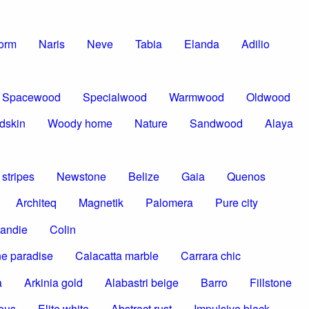
torm
Naris
Neve
Tabia
Elanda
Adilio
Spacewood
Specialwood
Warmwood
Oldwood
dskin
Woody home
Nature
Sandwood
Alaya
stripes
Newstone
Belize
Gaia
Quenos
Architeq
Magnetik
Palomera
Pure city
andie
Colin
e paradise
Calacatta marble
Carrara chic
a
Arkinia gold
Alabastri beige
Barro
Fillstone
ous
Elite white
Abstract rust
Impulsive black