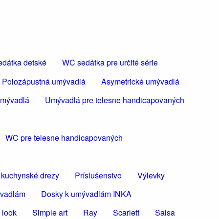
dátka detské
WC sedátka pre určité série
Polozápustná umývadlá
Asymetrické umývadlá
umývadlá
Umývadlá pre telesne handicapovaných
WC pre telesne handicapovaných
 kuchynské drezy
Príslušenstvo
Výlevky
ývadlám
Dosky k umývadlám INKA
 look
Simple art
Ray
Scarlett
Salsa