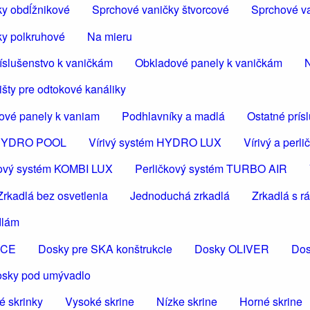
ky obdĺžnikové
Sprchové vaničky štvorcové
Sprchové va
ky polkruhové
Na mieru
íslušenstvo k vaničkám
Obkladové panely k vaničkám
N
šty pre odtokové kanáliky
ové panely k vaniam
Podhlavníky a madlá
Ostatné prís
m HYDRO POOL
Vírivý systém HYDRO LUX
Vírivý a per
čkový systém KOMBI LUX
Perličkový systém TURBO AIR
Zrkadlá bez osvetlenia
Jednoduchá zrkadlá
Zrkadlá s 
dlám
ICE
Dosky pre SKA konštrukcie
Dosky OLIVER
Dos
osky pod umývadlo
é skrinky
Vysoké skrine
Nízke skrine
Horné skrine