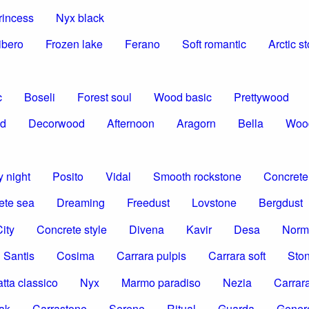
rincess
Nyx black
ibero
Frozen lake
Ferano
Soft romantic
Arctic s
c
Boseli
Forest soul
Wood basic
Prettywood
od
Decorwood
Afternoon
Aragorn
Bella
Woo
 night
Posito
Vidal
Smooth rockstone
Concrete 
ete sea
Dreaming
Freedust
Lovstone
Bergdust
ity
Concrete style
Divena
Kavir
Desa
Norm
Santis
Cosima
Carrara pulpis
Carrara soft
Ston
tta classico
Nyx
Marmo paradiso
Nezia
Carrar
ak
Carrastone
Serene
Ritual
Guarda
Gener