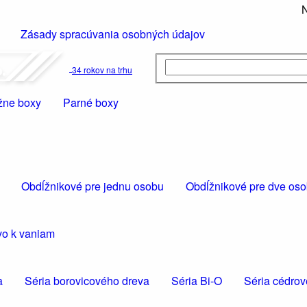
N
Zásady spracúvania osobných údajov
34 rokov na trhu
ne boxy
Parné boxy
Obdĺžnikové pre jednu osobu
Obdĺžnikové pre dve os
vo k vaniam
a
Séria borovicového dreva
Séria Bi-O
Séria cédro