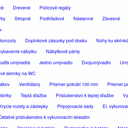
vé
Drevené
Policové regály
rky
Stropné
Podhľadové
Nástenné
Závesné
v
konzoly
Doplnkové zásuvky pod dosku
Nohy ku skrin
vybavenie nábytku
Nábytkové pánty
podľa umývadlá
Jedno umývadlo
Dvojumývadlo
Umý
vé skrinky na WC
rákov
Ventilátory
Priemer potrubí 100 mm
Priemer p
ebríky
Teplá dlažba
Príslušenstvo k teplej dlažbe
Vy
Krycie rozety a záslepky
Pripojovacie sady
El. vykurova
Ostatné príslušenstvo k vykurovacím telesám