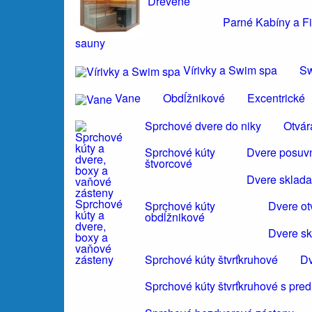
Drevené
Parné Kabíny a F
sauny
Vírivky a Swim spa
S
Vane
Obdĺžnikové
Excentrické
Sprchové dvere do niky
Otvár
Sprchové kúty
Dvere posuvn
štvorcové
Dvere sklada
Sprchové
Sprchové kúty
Dvere ot
kúty a
obdĺžnikové
dvere,
Dvere sk
boxy a
vaňové
Sprchové kúty štvrťkruhové
Dv
zásteny
Sprchové kúty štvrťkruhové s pre