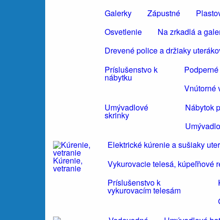
Galerky
Zápustné
Plasto
Osvetlenie
Na zrkadlá a gale
Drevené police a držiaky uteráko
Príslušenstvo k
Podperné 
nábytku
Vnútorné 
Umývadlové
Nábytok 
skrinky
Umývadlo
Elektrické kúrenie a sušiaky ute
Kúrenie,
Vykurovacie telesá, kúpeľňové r
vetranie
Príslušenstvo k
vykurovacím telesám