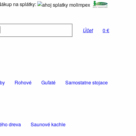
ákup na splátky:
Účet
0 €
oby
Rohové
Guľaté
Samostatne stojace
vého dreva
Saunové kachle