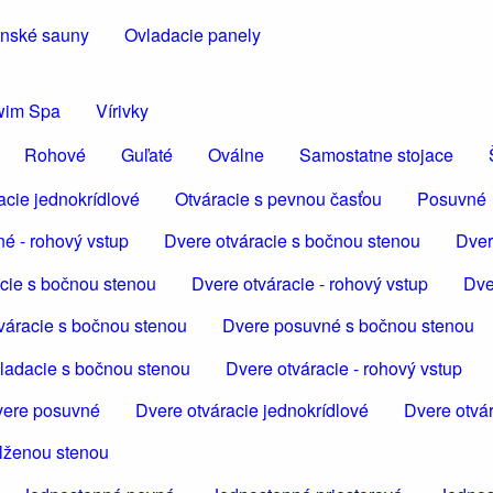
inské sauny
Ovladacie panely
wim Spa
Vírivky
Rohové
Guľaté
Oválne
Samostatne stojace
acie jednokrídlové
Otváracie s pevnou časťou
Posuvné
é - rohový vstup
Dvere otváracie s bočnou stenou
Dver
cie s bočnou stenou
Dvere otváracie - rohový vstup
Dve
váracie s bočnou stenou
Dvere posuvné s bočnou stenou
ladacie s bočnou stenou
Dvere otváracie - rohový vstup
ere posuvné
Dvere otváracie jednokrídlové
Dvere otvár
dlženou stenou