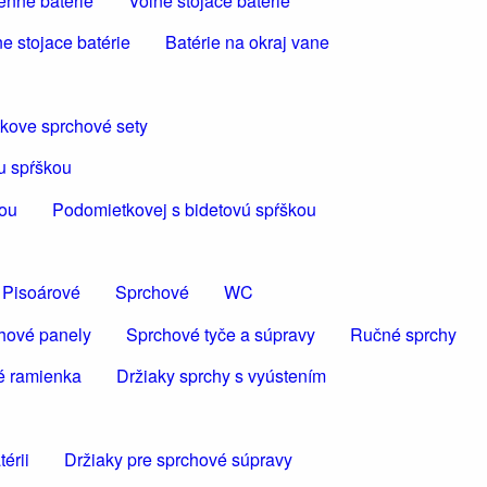
enné batérie
Voľne stojace batérie
e stojace batérie
Batérie na okraj vane
kove sprchové sety
u spŕškou
kou
Podomietkovej s bidetovú spŕškou
Pisoárové
Sprchové
WC
hové panely
Sprchové tyče a súpravy
Ručné sprchy
é ramienka
Držiaky sprchy s vyústením
érii
Držiaky pre sprchové súpravy