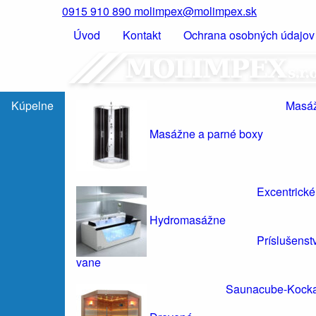
0915 910 890
molimpex@molimpex.sk
Úvod
Kontakt
Ochrana osobných údajov
Kúpelne
Masáž
Masážne a parné boxy
Excentrické
Hydromasážne
Príslušenst
vane
Saunacube-Kock