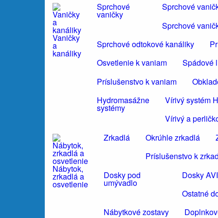
Sprchové
Sprchové vanič
vaničky
Sprchové vanič
Vaničky
Sprchové odtokové kanáliky
Pr
a
kanáliky
Osvetlenie k vaniam
Spádové li
Príslušenstvo k vaniam
Obklad
Hydromasážne
Vírivý systé
systémy
Vírivý a perli
Zrkadlá
Okrúhle zrkadlá
Príslušenstvo k zrka
Nábytok,
Dosky pod
Dosky AV
zrkadlá a
umývadlo
osvetlenie
Ostatné d
Nábytkové zostavy
Doplnkov