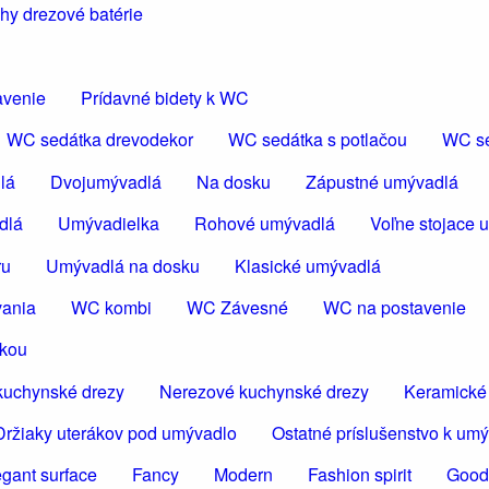
hy drezové batérie
avenie
Prídavné bidety k WC
WC sedátka drevodekor
WC sedátka s potlačou
WC se
lá
Dvojumývadlá
Na dosku
Zápustné umývadlá
dlá
Umývadielka
Rohové umývadlá
Voľne stojace 
ru
Umývadlá na dosku
Klasické umývadlá
vania
WC kombi
WC Závesné
WC na postavenie
škou
kuchynské drezy
Nerezové kuchynské drezy
Keramické
Držiaky uterákov pod umývadlo
Ostatné príslušenstvo k um
egant surface
Fancy
Modern
Fashion spirit
Good