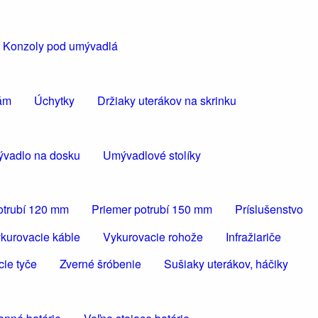
Konzoly pod umývadlá
kám
Úchytky
Držiaky uterákov na skrinku
vadlo na dosku
Umývadlové stolíky
otrubí 120 mm
Priemer potrubí 150 mm
Príslušenstvo
kurovacie káble
Vykurovacie rohože
Infražiariče
cie tyče
Zverné šróbenie
Sušiaky uterákov, háčiky