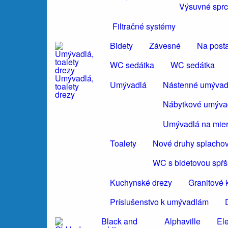
Výsuvné sprc
Filtračné systémy
Bidety
Závesné
Na post
WC sedátka
WC sedátka
Umývadlá,
Umývadlá
Nástenné umývad
toalety
drezy
Nábytkové umýva
Umývadlá na mie
Toalety
Nové druhy splacho
WC s bidetovou spŕ
Kuchynské drezy
Granitové 
Príslušenstvo k umývadlám
Black and
Alphaville
El