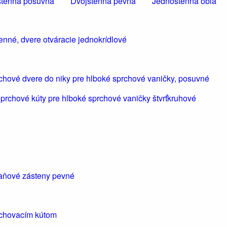
tenná posuvná
Dvojstenná pevná
Jednostenná oblá
enné, dvere otváracie jednokrídlové
chové dvere do niky pre hlboké sprchové vaničky, posuvné
prchové kúty pre hlboké sprchové vaničky štvrťkruhové
aňové zásteny pevné
rchovacím kútom