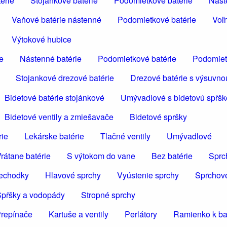
érie
Stojánkové batérie
Podomietkové batérie
Nást
Vaňové batérie nástenné
Podomietkové batérie
Voľn
Výtokové hubice
e
Nástenné batérie
Podomietkové batérie
Podomiet
Stojankové drezové batérie
Drezové batérie s výsuvno
Bidetové batérie stojánkové
Umývadlové s bidetovú spŕš
Bidetové ventily a zmiešavače
Bidetové spršky
rie
Lekárske batérie
Tlačné ventily
Umývadlové
rátane batérie
S výtokom do vane
Bez batérie
Sprc
iechodky
Hlavové sprchy
Vyústenie sprchy
Sprchov
pŕšky a vodopády
Stropné sprchy
repínače
Kartuše a ventily
Perlátory
Ramienko k bat