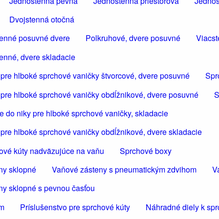
Jednostenná pevná
Jednostenná priestorová
Jednos
Dvojstenná otočná
tenné posuvné dvere
Polkruhové, dvere posuvné
Viacst
enné, dvere skladacie
 pre hlboké sprchové vaničky štvorcové, dvere posuvné
Spr
 pre hlboké sprchové vaničky obdĺžnikové, dvere posuvné
S
 do niky pre hlboké sprchové vaničky, skladacie
pre hlboké sprchové vaničky obdĺžnikové, dvere skladacie
ové kúty nadväzujúce na vaňu
Sprchové boxy
ny sklopné
Vaňové zásteny s pneumatickým zdvihom
V
ny sklopné s pevnou časťou
om
Príslušenstvo pre sprchové kúty
Náhradné diely k sp