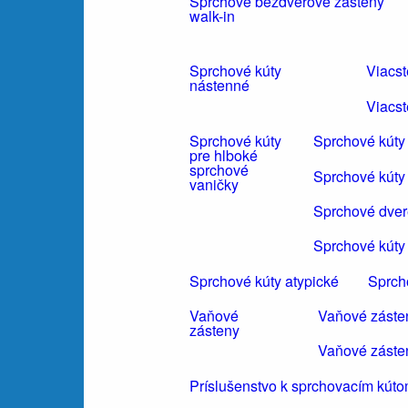
Sprchové bezdverové zásteny
walk-in
Sprchové kúty
Viacs
nástenné
Viacst
Sprchové kúty
Sprchové kúty
pre hlboké
sprchové
Sprchové kúty
vaničky
Sprchové dvere
Sprchové kúty 
Sprchové kúty atypické
Sprch
Vaňové
Vaňové záste
zásteny
Vaňové záste
Príslušenstvo k sprchovacím kút