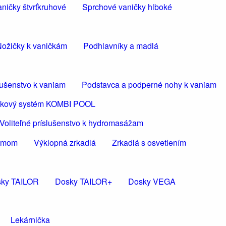
ničky štvrťkruhové
Sprchové vaničky hlboké
ožičky k vaničkám
Podhlavníky a madlá
lušenstvo k vaniam
Podstavca a podperné nohy k vaniam
ličkový systém KOMBI POOL
Voliteľné príslušenstvo k hydromasážam
rámom
Výklopná zrkadlá
Zrkadlá s osvetlením
ky TAILOR
Dosky TAILOR+
Dosky VEGA
Lekárnička