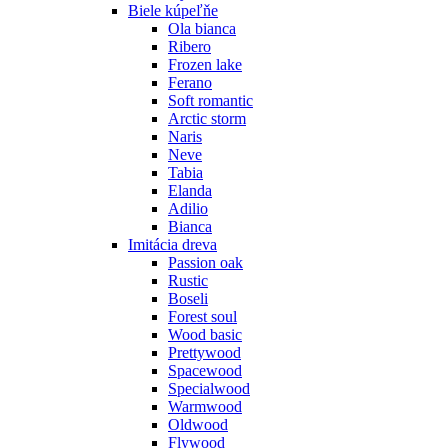
Biele kúpeľňe
Ola bianca
Ribero
Frozen lake
Ferano
Soft romantic
Arctic storm
Naris
Neve
Tabia
Elanda
Adilio
Bianca
Imitácia dreva
Passion oak
Rustic
Boseli
Forest soul
Wood basic
Prettywood
Spacewood
Specialwood
Warmwood
Oldwood
Flywood