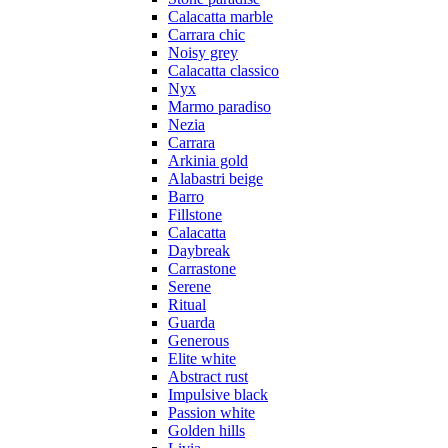
Calacatta marble
Carrara chic
Noisy grey
Calacatta classico
Nyx
Marmo paradiso
Nezia
Carrara
Arkinia gold
Alabastri beige
Barro
Fillstone
Calacatta
Daybreak
Carrastone
Serene
Ritual
Guarda
Generous
Elite white
Abstract rust
Impulsive black
Passion white
Golden hills