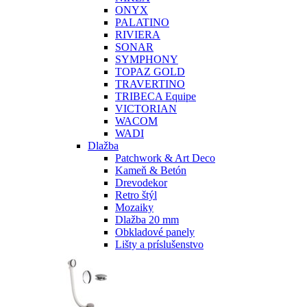
ONYX
PALATINO
RIVIERA
SONAR
SYMPHONY
TOPAZ GOLD
TRAVERTINO
TRIBECA Equipe
VICTORIAN
WACOM
WADI
Dlažba
Patchwork & Art Deco
Kameň & Betón
Drevodekor
Retro štýl
Mozaiky
Dlažba 20 mm
Obkladové panely
Lišty a príslušenstvo