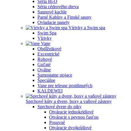
Séria Bi-O
Séria cédrového dreva
Saunové kachle
Parné Kabíny a Finské sauny
Ovladacie panely
Vírivky a Swim spa
Swim Spa
Vírivky
Vane
Obdĺžnikové
Excentrické
Rohové
Guľaté
Oválne
Samostatne stojace
Špeciálne
Vane pre telesne postihnutých
KALDEWEI
Sprchové kúty a dvere, boxy a vaňové zásteny
Sprchové dvere do niky
Otváracie jednokrídlové
Otváracie s pevnou časťou
Posuvné
Otváracie dvojkrídlové