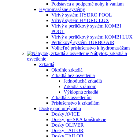
Podstavca a podperné nohy k vaniam
Hydromasážne systémy
Vírivý systém HYDRO POOL
Vírivý systém HYDRO LUX
Vírivý a perličkový systém KOMBI
POOL
Vírivý a perličkový systém KOMBI LUX
Perličkový systém TURBO AIR
Voliteľné príslušenstvo k hydromasážam
Nábytok, zrkadlá a
osvetlenie
Zrkadlá
Okrúhle zrkadlá
Zrkadlá bez osvetlenia
Jednoduchá zrkadlá
Zrkadlá s rámom
Výklopná zrkadlá
Zrkadlá s osvetlením
Príslušenstvo k zrkadlám
Dosky pod umývadlo
Dosky AVICE
Dosky pre SKA konštrukcie
Dosky OLIVER
Dosky TAILOR
Dosky TAILOR+