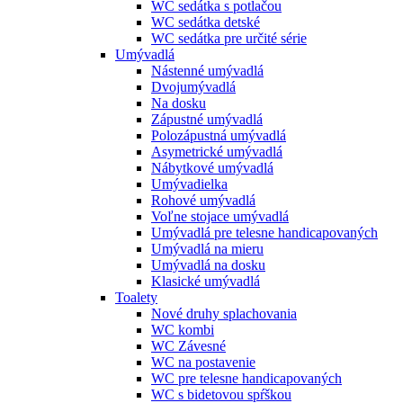
WC sedátka s potlačou
WC sedátka detské
WC sedátka pre určité série
Umývadlá
Nástenné umývadlá
Dvojumývadlá
Na dosku
Zápustné umývadlá
Polozápustná umývadlá
Asymetrické umývadlá
Nábytkové umývadlá
Umývadielka
Rohové umývadlá
Voľne stojace umývadlá
Umývadlá pre telesne handicapovaných
Umývadlá na mieru
Umývadlá na dosku
Klasické umývadlá
Toalety
Nové druhy splachovania
WC kombi
WC Závesné
WC na postavenie
WC pre telesne handicapovaných
WC s bidetovou spŕškou