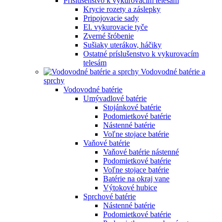
Príslušenstvo k vykurovacím telesám
Krycie rozety a záslepky
Pripojovacie sady
El. vykurovacie tyče
Zverné šróbenie
Sušiaky uterákov, háčiky
Ostatné príslušenstvo k vykurovacím
telesám
Vodovodné batérie a
sprchy
Vodovodné batérie
Umývadlové batérie
Stojánkové batérie
Podomietkové batérie
Nástenné batérie
Voľne stojace batérie
Vaňové batérie
Vaňové batérie nástenné
Podomietkové batérie
Voľne stojace batérie
Batérie na okraj vane
Výtokové hubice
Sprchové batérie
Nástenné batérie
Podomietkové batérie