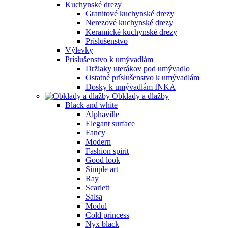
Kuchynské drezy
Granitové kuchynské drezy
Nerezové kuchynské drezy
Keramické kuchynské drezy
Príslušenstvo
Výlevky
Príslušenstvo k umývadlám
Držiaky uterákov pod umývadlo
Ostatné príslušenstvo k umývadlám
Dosky k umývadlám INKA
Obklady a dlažby
Black and white
Alphaville
Elegant surface
Fancy
Modern
Fashion spirit
Good look
Simple art
Ray
Scarlett
Salsa
Modul
Cold princess
Nyx black