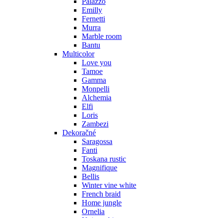
Palazzo
Emilly
Fernetti
Murra
Marble room
Bantu
Multicolor
Love you
Tamoe
Gamma
Monpelli
Alchemia
Elfi
Loris
Zambezi
Dekoračné
Saragossa
Fanti
Toskana rustic
Magnifique
Bellis
Winter vine white
French braid
Home jungle
Ornelia