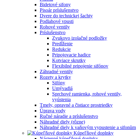
Bidetové sifony
Pisoár príslušenstvo
Dvere do technickej šachty
Podlahové vpusti
Rohové ventily
Príslušenstvo
Zvukovo izolačné podložky
Predĺženie
Redukcie
Pripojovacie hadice
Kotviace skrutky
Flexibilné pripojenie sifónov
Záhradné ventily
Rozety a krytky
Sifóny
Umývadlá
Sprchové ramienka, rohové ventily,
vyústenia
Tmely, opravné a čistiace prostriedky
Úprava vody
Ručné náradie a príslušenstvo
Náhradné diely (rôzne)
Náhradné diely k vaňovým vypustenie a sifonům
Kúpeľňové doplnky
Nástenné kúpeľňové doplnky