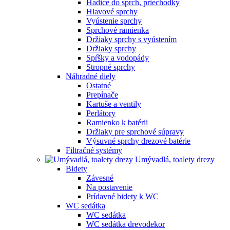
Hadice do sprch, priechodky
Hlavové sprchy
Vyústenie sprchy
Sprchové ramienka
Držiaky sprchy s vyústením
Držiaky sprchy
Spŕšky a vodopády
Stropné sprchy
Náhradné diely
Ostatné
Prepínače
Kartuše a ventily
Perlátory
Ramienko k batérii
Držiaky pre sprchové súpravy
Výsuvné sprchy drezové batérie
Filtračné systémy
Umývadlá, toalety drezy
Bidety
Závesné
Na postavenie
Prídavné bidety k WC
WC sedátka
WC sedátka
WC sedátka drevodekor