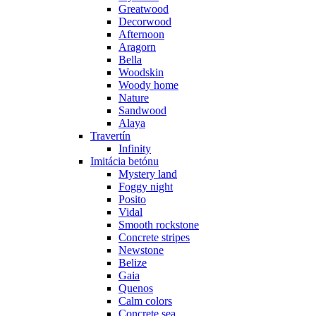
Greatwood
Decorwood
Afternoon
Aragorn
Bella
Woodskin
Woody home
Nature
Sandwood
Alaya
Travertín
Infinity
Imitácia betónu
Mystery land
Foggy night
Posito
Vidal
Smooth rockstone
Concrete stripes
Newstone
Belize
Gaia
Quenos
Calm colors
Concrete sea