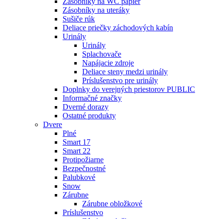
Zásobníky na WC papier
Zásobníky na uteráky
Sušiče rúk
Deliace priečky záchodových kabín
Urinály
Urinály
Splachovače
Napájacie zdroje
Deliace steny medzi urinály
Príslušenstvo pre urinály
Doplnky do verejných priestorov PUBLIC
Informačné značky
Dverné dorazy
Ostatné produkty
Dvere
Plné
Smart 17
Smart 22
Protipožiarne
Bezpečnostné
Palubkové
Snow
Zárubne
Zárubne obložkové
Príslušenstvo