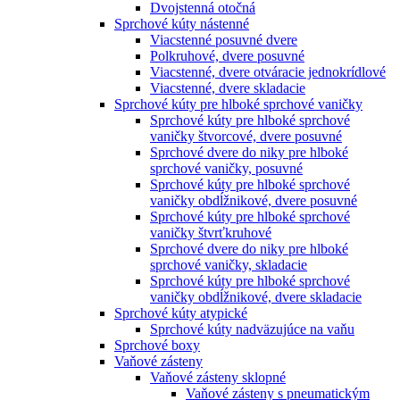
Dvojstenná otočná
Sprchové kúty nástenné
Viacstenné posuvné dvere
Polkruhové, dvere posuvné
Viacstenné, dvere otváracie jednokrídlové
Viacstenné, dvere skladacie
Sprchové kúty pre hlboké sprchové vaničky
Sprchové kúty pre hlboké sprchové
vaničky štvorcové, dvere posuvné
Sprchové dvere do niky pre hlboké
sprchové vaničky, posuvné
Sprchové kúty pre hlboké sprchové
vaničky obdĺžnikové, dvere posuvné
Sprchové kúty pre hlboké sprchové
vaničky štvrťkruhové
Sprchové dvere do niky pre hlboké
sprchové vaničky, skladacie
Sprchové kúty pre hlboké sprchové
vaničky obdĺžnikové, dvere skladacie
Sprchové kúty atypické
Sprchové kúty nadväzujúce na vaňu
Sprchové boxy
Vaňové zásteny
Vaňové zásteny sklopné
Vaňové zásteny s pneumatickým