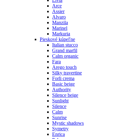
Livia
Arce
Assier
Alvaro
Manzila
Marinel
Markuria
Pieskové kúpeľne
Italian stucco
Grand marfil
Calm organic
Fara
Arego touch
Silky travertine
Forli crema
Basic beige
Authority
Silence beige
Sunlight
Silence
Calm
Sunrise
Mystic shadows
Symetry
Enrica