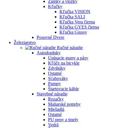
Zámky a vložky
Kľučky
Kľučka VISION
Kľučka SALI
Kľučka Vera čierna
Kľučka GYES čierna
Kľučka Giussy
Posuvné Dvere
Železiarstvo
Ručné náradie
Autodoplnky
Upínacie gumy a pásy
Kľúče na bicykle
Zdviháky
Ostatné
Sťahováky
Pumpy
Štartovacie káble
Stavebné náradie
Rezačky
Maliarské potreby
Miešadlá
Ostatné
PU peny a tmely
Vedrá