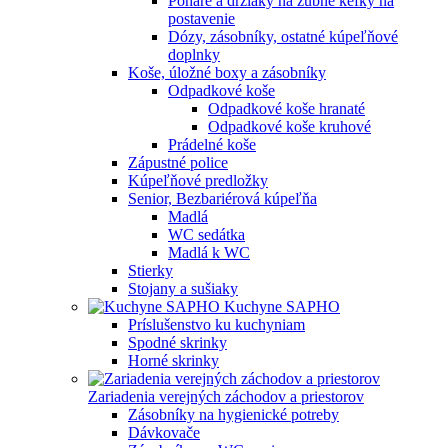
Poháre a držiaky na zubné kefky na
postavenie
Dózy, zásobníky, ostatné kúpeľňové
doplnky
Koše, úložné boxy a zásobníky
Odpadkové koše
Odpadkové koše hranaté
Odpadkové koše kruhové
Prádelné koše
Zápustné police
Kúpeľňové predložky
Senior, Bezbariérová kúpeľňa
Madlá
WC sedátka
Madlá k WC
Stierky
Stojany a sušiaky
Kuchyne SAPHO
Príslušenstvo ku kuchyniam
Spodné skrinky
Horné skrinky
Zariadenia verejných záchodov a priestorov
Zásobníky na hygienické potreby
Dávkovače