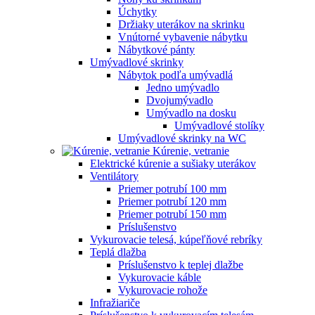
Úchytky
Držiaky uterákov na skrinku
Vnútorné vybavenie nábytku
Nábytkové pánty
Umývadlové skrinky
Nábytok podľa umývadlá
Jedno umývadlo
Dvojumývadlo
Umývadlo na dosku
Umývadlové stolíky
Umývadlové skrinky na WC
Kúrenie, vetranie
Elektrické kúrenie a sušiaky uterákov
Ventilátory
Priemer potrubí 100 mm
Priemer potrubí 120 mm
Priemer potrubí 150 mm
Príslušenstvo
Vykurovacie telesá, kúpeľňové rebríky
Teplá dlažba
Príslušenstvo k teplej dlažbe
Vykurovacie káble
Vykurovacie rohože
Infražiariče