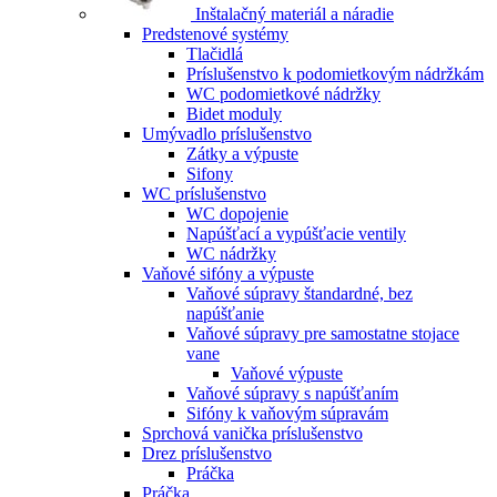
Inštalačný materiál a náradie
Predstenové systémy
Tlačidlá
Príslušenstvo k podomietkovým nádržkám
WC podomietkové nádržky
Bidet moduly
Umývadlo príslušenstvo
Zátky a výpuste
Sifony
WC príslušenstvo
WC dopojenie
Napúšťací a vypúšťacie ventily
WC nádržky
Vaňové sifóny a výpuste
Vaňové súpravy štandardné, bez
napúšťanie
Vaňové súpravy pre samostatne stojace
vane
Vaňové výpuste
Vaňové súpravy s napúšťaním
Sifóny k vaňovým súpravám
Sprchová vanička príslušenstvo
Drez príslušenstvo
Práčka
Práčka