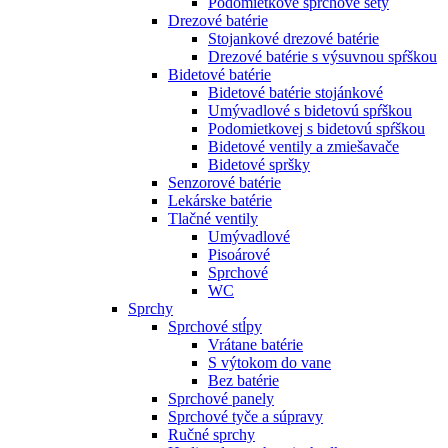
Podomietkove sprchové sety
Drezové batérie
Stojankové drezové batérie
Drezové batérie s výsuvnou spŕškou
Bidetové batérie
Bidetové batérie stojánkové
Umývadlové s bidetovú spŕškou
Podomietkovej s bidetovú spŕškou
Bidetové ventily a zmiešavače
Bidetové spršky
Senzorové batérie
Lekárske batérie
Tlačné ventily
Umývadlové
Pisoárové
Sprchové
WC
Sprchy
Sprchové stĺpy
Vrátane batérie
S výtokom do vane
Bez batérie
Sprchové panely
Sprchové tyče a súpravy
Ručné sprchy