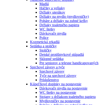
Madlá
Háčiky a vešiaky
Držiaky uterákov
Držiaky na mydlo (mydlovničky)
Poháre a držiaky na zubné kefky
Držiaky toaletného papiera
WC štetky
Dávkovače mydla
Police
Kozmetická zrkadlá
Sedátka a stoličky
Stoličky
Detské protišmykové stúpadlá
Sklopné sedátka
Pre seniorov a telesne handicapovaných
Sprchové závesy a tyče
Sprchové závesy
Tyče na sprchové závesy
Príslušenstvo
Kúpeľňové doplnky na postavenie
Dávkovače mydla na postavenie
WC štetky na postavenie
Stojany s držiakom toaletného papiera
Mydlovničky na postavenie