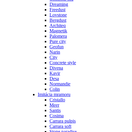
Dreaming
Freedust
Lovstone
Bergdust
Architeq
Magnetik
Palomera
Pure city
Geofun
Narin
City
Concrete style
Divena
Kavir
Desa
Normandie
Colin
Imitácia mramoru
Cristallo
Meer
Santis
Cosima
Carrara pulpis
Carrara soft
Stone paradise