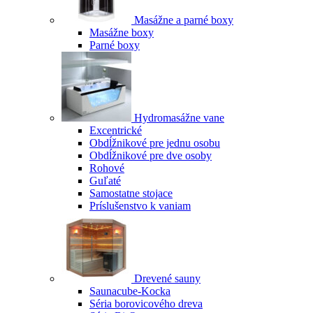
Masážne a parné boxy
Masážne boxy
Parné boxy
Hydromasážne vane
Excentrické
Obdĺžnikové pre jednu osobu
Obdĺžnikové pre dve osoby
Rohové
Guľaté
Samostatne stojace
Príslušenstvo k vaniam
Drevené sauny
Saunacube-Kocka
Séria borovicového dreva