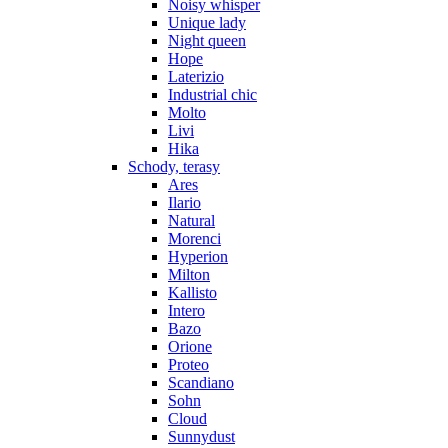
Noisy whisper
Unique lady
Night queen
Hope
Laterizio
Industrial chic
Molto
Livi
Hika
Schody, terasy
Ares
Ilario
Natural
Morenci
Hyperion
Milton
Kallisto
Intero
Bazo
Orione
Proteo
Scandiano
Sohn
Cloud
Sunnydust