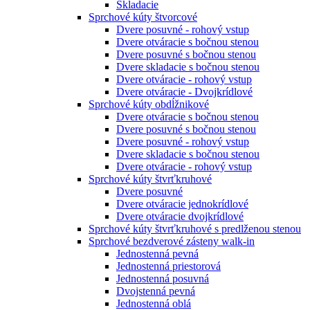
Skladacie
Sprchové kúty štvorcové
Dvere posuvné - rohový vstup
Dvere otváracie s bočnou stenou
Dvere posuvné s bočnou stenou
Dvere skladacie s bočnou stenou
Dvere otváracie - rohový vstup
Dvere otváracie - Dvojkrídlové
Sprchové kúty obdĺžnikové
Dvere otváracie s bočnou stenou
Dvere posuvné s bočnou stenou
Dvere posuvné - rohový vstup
Dvere skladacie s bočnou stenou
Dvere otváracie - rohový vstup
Sprchové kúty štvrťkruhové
Dvere posuvné
Dvere otváracie jednokrídlové
Dvere otváracie dvojkrídlové
Sprchové kúty štvrťkruhové s predlženou stenou
Sprchové bezdverové zásteny walk-in
Jednostenná pevná
Jednostenná priestorová
Jednostenná posuvná
Dvojstenná pevná
Jednostenná oblá