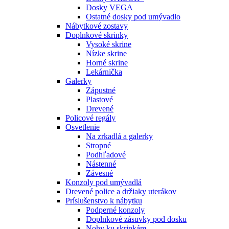
Dosky VEGA
Ostatné dosky pod umývadlo
Nábytkové zostavy
Doplnkové skrinky
Vysoké skrine
Nízke skrine
Horné skrine
Lekárnička
Galerky
Zápustné
Plastové
Drevené
Policové regály
Osvetlenie
Na zrkadlá a galerky
Stropné
Podhľadové
Nástenné
Závesné
Konzoly pod umývadlá
Drevené police a držiaky uterákov
Príslušenstvo k nábytku
Podperné konzoly
Doplnkové zásuvky pod dosku
Nohy ku skrinkám