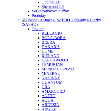
Optimal 2.0
Sherwood 2.0
Veľkoformátové dlažby
Produkty
Obklady a Dlažby
(SAPHO)
Obklady
BELLAGIO
BORA-BORA
BRERA
DAKARIS
DOME
ICELAND
LARCHWOOD
LEMURIAN
MANHATTAN AQ
MINERAL
NADINNE
QUANTUM
URA
AMARCORD
ANETO
AQUA
ARDESIA
ARGILE