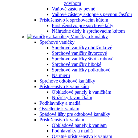
zdvihom
Vaňové zásteny pevné
Vaňové zásteny sklopné s pevnou časťou
Príslušenstvo k sprchovacím kútom
Príslušenstvo pre sprchové kúty
Náhradné diely k sprchovacím kútom
Vaničky a kanáliky
Sprchové vaničky
Sprchové vaničky obdĺžnikové
Sprchové vaničky štvorcové
Sprchové vaničky štvrťkruhové
Sprchové vaničky hlboké
Sprchové vaničky polkruhové
Na mieru
Sprchové odtokové kanáliky
Príslušenstvo k vaničkám
Obkladové panely k vaničkám
Nožičky k vaničkám
Podhlavníky a madlá
Osvetlenie k vaniam
Spádové lišty pre odtokové kanáliky
Príslušenstvo k vaniam
Obkladové panely k vaniam
Podhlavníky a madlá
Ostatné príslušenstvo k vaniam