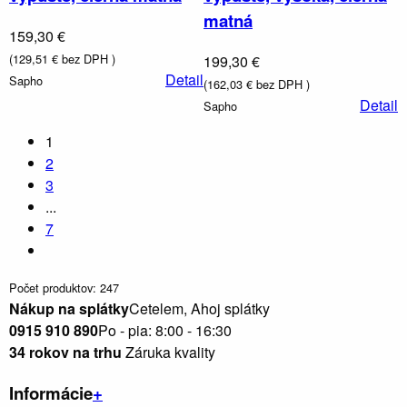
matná
159,30 €
(129,51 € bez DPH )
199,30 €
Detail
Sapho
(162,03 € bez DPH )
Detail
Sapho
1
2
Obklady
3
a
dlažby
...
7
Počet produktov: 247
Nákup na splátky
Cetelem, Ahoj splátky
0915 910 890
Po - pia: 8:00 - 16:30
34 rokov na trhu
Záruka kvality
Informácie
+