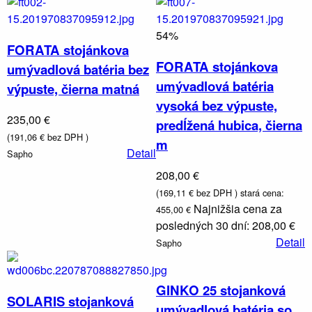
54%
FORATA stojánkova
FORATA stojánkova
umývadlová batéria bez
umývadlová batéria
výpuste, čierna matná
vysoká bez výpuste,
235,00 €
predĺžená hubica, čierna
(191,06 € bez DPH )
m
Detail
Sapho
208,00 €
(169,11 € bez DPH )
stará cena:
Najnižšia cena za
455,00 €
posledných 30 dní: 208,00 €
Detail
Sapho
GINKO 25 stojanková
SOLARIS stojanková
umývadlová batéria so