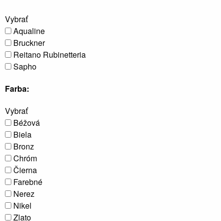
V
Vybrať
Aqualine
Bruckner
Reitano Rubinetteria
Sapho
Farba:
Sprchové
kúty a
dvere,
Vybrať
boxy a
vaňové
Béžová
zásteny
Biela
Bronz
Chróm
Čierna
Farebné
Nerez
Nikel
Zlato