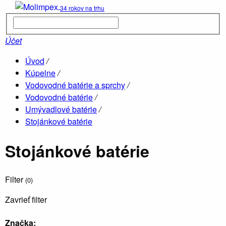
34 rokov na trhu
Kúpelne
parné boxy
Účet
Úvod
/
Hydromasá
Kúpelne
/
vane
Vodovodné batérie a sprchy
/
Vodovodné batérie
/
Umývadlové batérie
/
Stojánkové batérie
Drevené
sauny
Stojánkové batérie
Filter
(0)
Zavrieť filter
O
Vane
Značka:
O