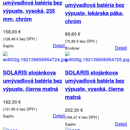
umývadlová batéria bez
umývadlová batéria bez
výpuste, vysoká, 235
výpuste, lekárska páka,
mm, chróm
chróm
158,00 €
89,60 €
(128,46 € bez DPH )
(72,85 € bez DPH )
Detail
Sapho
Detail
Bruckner
SOLARIS stojánkova
SOLARIS stojánkova
umývadlová batéria bez
umývadlová batéria bez
výpuste, čierna matná
výpuste, vysoká, čierna
matná
162,30 €
(131,95 € bez DPH )
202,30 €
Detail
Sapho
(164,47 € bez DPH )
Detail
Sapho