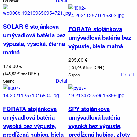
Detail
Bruckner
SOLARIS stojánkova
FORATA stojánkova
umývadlová batéria bez
umývadlová batéria bez
výpuste, vysoká, čierna
výpuste, biela matná
Kúrenie,
matná
vetranie
235,00 €
179,00 €
(191,06 € bez DPH )
(145,53 € bez DPH )
Detail
Sapho
Detail
Sapho
FORATA stojánkova
SPY stojánkova
umývadlová batéria
umývadlová batéria
vysoká bez výpuste,
vysoká bez výpuste,
predĺžená hubica, biela
predĺžená hubica, złoty