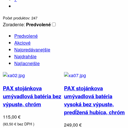
Počet produktov: 247
Zoradenie:
Predvolené
Predvolené
Akciové
Najpredávanejšie
Najdrahšie
Najlacnejšie
PAX stojánkova
PAX stojánkova
umývadlová batéria bez
umývadlová batéria
výpuste, chróm
vysoká bez výpuste,
predĺžená hubica, chróm
115,00 €
(93,50 € bez DPH )
249,00 €