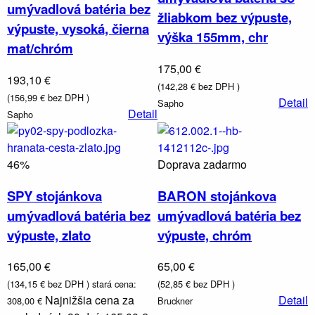
umývadlová batéria bez
Umývadlá,
žliabkom bez výpuste,
toalety
výpuste, vysoká, čierna
drezy
výška 155mm, chr
mat/chróm
175,00 €
193,10 €
(142,28 € bez DPH )
(156,99 € bez DPH )
Detail
Sapho
Detail
Sapho
46%
Doprava zadarmo
SPY stojánkova
BARON stojánkova
umývadlová batéria bez
umývadlová batéria bez
výpuste, zlato
výpuste, chróm
165,00 €
65,00 €
(134,15 € bez DPH )
stará cena:
(52,85 € bez DPH )
Najnižšia cena za
Detail
308,00 €
Bruckner