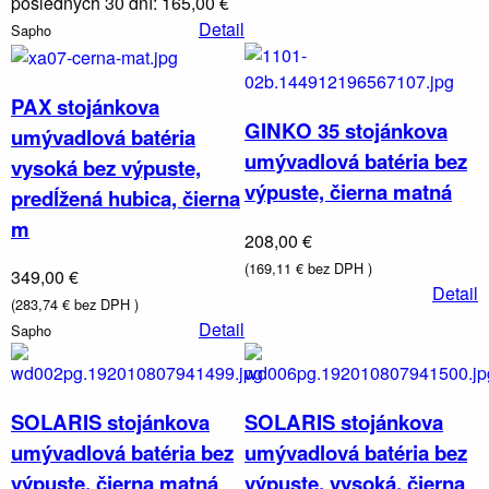
posledných 30 dní: 165,00 €
Detail
Sapho
PAX stojánkova
GINKO 35 stojánkova
umývadlová batéria
umývadlová batéria bez
vysoká bez výpuste,
výpuste, čierna matná
predĺžená hubica, čierna
m
208,00 €
(169,11 € bez DPH )
349,00 €
Detail
(283,74 € bez DPH )
Detail
Sapho
SOLARIS stojánkova
SOLARIS stojánkova
umývadlová batéria bez
umývadlová batéria bez
výpuste, čierna matná
výpuste, vysoká, čierna