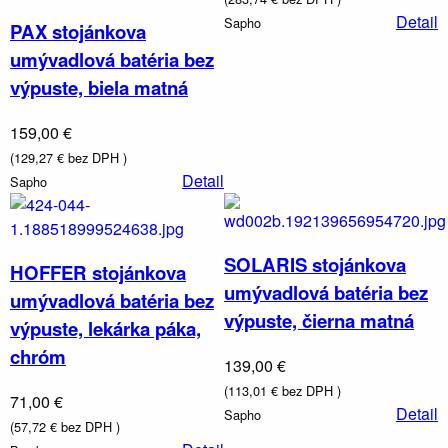
Detail
Sapho
PAX stojánkova
umývadlová batéria bez
výpuste, biela matná
159,00 €
(129,27 € bez DPH )
Detail
Sapho
SOLARIS stojánkova
HOFFER stojánkova
umývadlová batéria bez
umývadlová batéria bez
výpuste, čierna matná
výpuste, lekárka páka,
chróm
139,00 €
(113,01 € bez DPH )
71,00 €
Detail
Sapho
(57,72 € bez DPH )