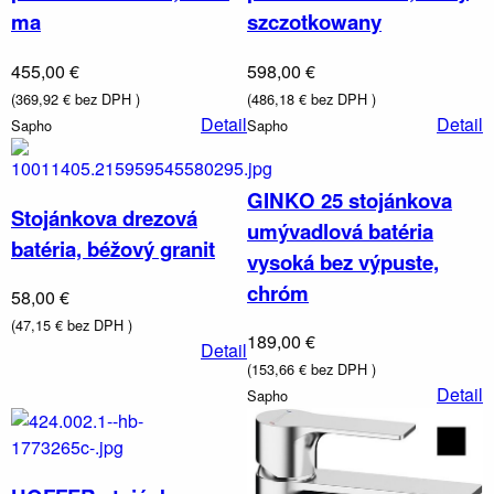
ma
szczotkowany
455,00 €
598,00 €
(369,92 € bez DPH )
(486,18 € bez DPH )
Detail
Detail
Sapho
Sapho
GINKO 25 stojánkova
Stojánkova drezová
umývadlová batéria
batéria, béžový granit
Vodovodné
vysoká bez výpuste,
batérie a
chróm
sprchy
58,00 €
(47,15 € bez DPH )
189,00 €
Detail
(153,66 € bez DPH )
Detail
Sapho