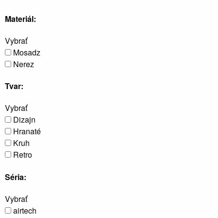
Materiál:
Vybrať
Mosadz
Nerez
Tvar:
Vybrať
Dizajn
Hranaté
Kruh
Retro
Séria:
Vybrať
airtech