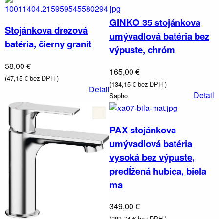
GINKO 35 stojánkova
Stojánkova drezová
umývadlová batéria bez
batéria, čierny granit
výpuste, chróm
58,00 €
165,00 €
(47,15 € bez DPH )
(134,15 € bez DPH )
Detail
Detail
Sapho
PAX stojánkova
umývadlová batéria
vysoká bez výpuste,
predĺžená hubica, biela
ma
349,00 €
(283,74 € bez DPH )