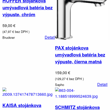
HOFFER stojánkova
umývadlová batéria bez
výpuste, chróm
59,00 €
(47,97 € bez DPH )
Detail
Bruckner
PAX stojánkova
umývadlová batéria bez
výpuste, čierna matná
159,00 €
(129,27 € bez DPH )
Detail
Sapho
KAISA stojánkova
SCHMITZ stojánkova