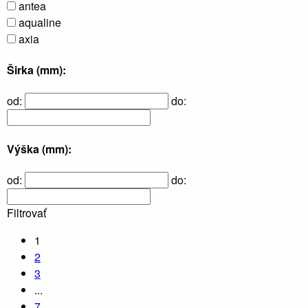
antea
aqualine
axia
Širka (mm):
od:
do:
Výška (mm):
od:
do:
Filtrovať
1
2
3
...
7