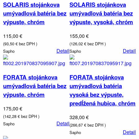
SOLARIS stojánkova
SOLARIS stojánkova
umývadlová batéria bez
umývadlová batéria bez
výpuste, chróm
výpuste, vysoká, chróm
115,00 €
155,00 €
(93,50 € bez DPH )
(126,02 € bez DPH )
Detail
Detail
Sapho
Sapho
FORATA stojánkova
FORATA stojánkova
umývadlová batéria bez
umývadlová batéria
výpuste, chróm
vysoká bez výpuste,
predĺžená hubica, chróm
Nábytok,
175,00 €
zrkadlá a
osvetlenie
(142,28 € bez DPH )
328,00 €
Detail
Sapho
(266,67 € bez DPH )
Detail
Sapho