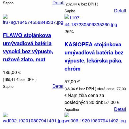
Detail
Sapho
(202,44 € bez DPH )
Vaničky
Detail
a
Sapho
kanáliky
26%
FLAWO stojánkova
umývadlová batéria
KASIOPEA stojánkova
vysoká bez výpuste,
umývadlová batéria bez
ružové zlato, mat
výpuste, lekárska páka,
chróm
185,00 €
(150,41 € bez DPH )
57,00 €
Detail
Sapho
(46,34 € bez DPH )
stará cena: 77,00
Najnižšia cena za
€
posledných 30 dní: 57,00 €
Detail
Aqualine