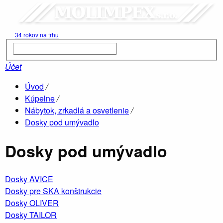
Kúpelne
34 rokov na trhu
Účet
Úvod
/
Kúpelne
/
Nábytok, zrkadlá a osvetlenie
/
Hydromasá
Dosky pod umývadlo
vane
Dosky pod umývadlo
Drevené
sauny
Dosky AVICE
Dosky pre SKA konštrukcie
Dosky OLIVER
Dosky TAILOR