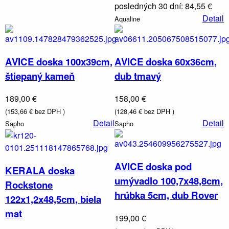
osvetlenie
posledných 30 dní: 84,55 €
Detail
Aqualine
AVICE doska 100x39cm,
AVICE doska 60x36cm,
štiepaný kameň
dub tmavý
189,00 €
158,00 €
(153,66 € bez DPH )
(128,46 € bez DPH )
Detail
Detail
Sapho
Sapho
AVICE doska pod
KERALA doska
umývadlo 100,7x48,8cm,
Rockstone
hrúbka 5cm, dub Rover
122x1,2x48,5cm, biela
mat
199,00 €