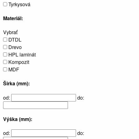
Tyrkysová
Materiál:
Vybrať
DTDL
Drevo
HPL laminát
Kompozit
MDF
Širka (mm):
od:
do:
Výška (mm):
od:
do: