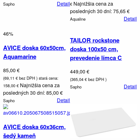
Detail
Najnižšia cena za
Sapho
€
posledných 30 dní: 75,65 €
Detail
Aqualine
Vaničky
46%
a
TAILOR rockstone
kanáliky
AVICE doska 60x50cm,
doska 100x50 cm,
Aquamarine
prevedenie límca C
85,00 €
449,00 €
(69,11 € bez DPH )
stará cena:
(365,04 € bez DPH )
Najnižšia cena za
158,00 €
Detail
Sapho
posledných 30 dní: 85,00 €
Detail
Sapho
AVICE doska 60x36cm,
šedý kameň