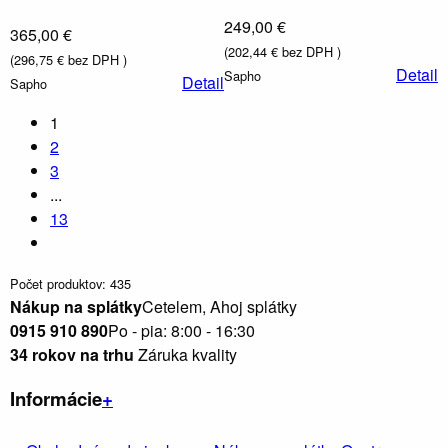
249,00 €
365,00 €
(202,44 € bez DPH )
(296,75 € bez DPH )
Detail
Sapho
Detail
Sapho
Umývadlá,
toalety
1
drezy
2
3
...
13
Počet produktov: 435
Nákup na splátky
Cetelem, Ahoj splátky
0915 910 890
Po - pia: 8:00 - 16:30
34 rokov na trhu
Záruka kvality
Informácie
+