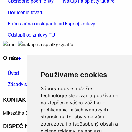
Obchodné podmienky
Nákup na splátky Quatro
Doručenie tovaru
Formulár na odstúpanie od kúpnej zmluvy
Odstúpiť od zmluvy TU
O nás
+
Úvod
Kontakt
Ochrana osobných údajov
Používame cookies
Zásady spracúvania osobných údajov
Súbory cookie a ďalšie
technológie sledovania používame
KONTAKTUJTE NÁS
+
na zlepšenie vášho zážitku z
prehliadania našich webových
Mikszátha 5, Rimavská Sobota 97901
stránok, na to, aby sme vám
zobrazovali prispôsobený obsah a
DISPEČING: +421915910890
cielené reklamy, na analýzu