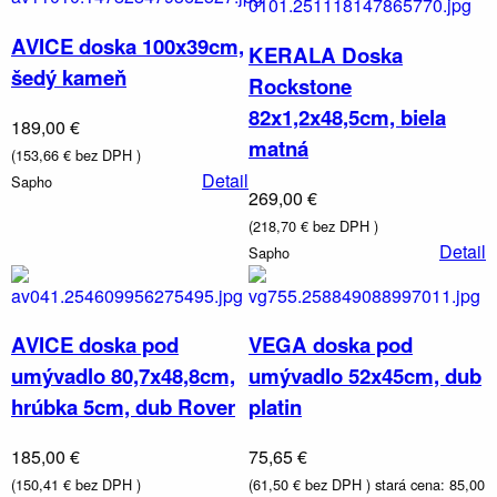
AVICE doska 100x39cm,
KERALA Doska
šedý kameň
Rockstone
82x1,2x48,5cm, biela
189,00 €
matná
(153,66 € bez DPH )
Detail
Sapho
269,00 €
(218,70 € bez DPH )
Detail
Sapho
AVICE doska pod
VEGA doska pod
umývadlo 80,7x48,8cm,
umývadlo 52x45cm, dub
hrúbka 5cm, dub Rover
platin
185,00 €
75,65 €
(150,41 € bez DPH )
(61,50 € bez DPH )
stará cena: 85,00