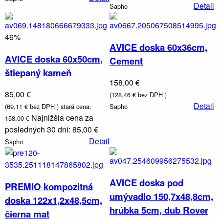
Detail
Sapho
46%
AVICE doska 60x36cm,
AVICE doska 60x50cm,
Cement
štiepaný kameň
158,00 €
85,00 €
(128,46 € bez DPH )
Detail
(69,11 € bez DPH )
stará cena:
Sapho
Najnižšia cena za
158,00 €
posledných 30 dní: 85,00 €
Detail
Sapho
AVICE doska pod
PREMIO kompozitná
umývadlo 150,7x48,8cm,
doska 122x1,2x48,5cm,
hrúbka 5cm, dub Rover
čierna mat