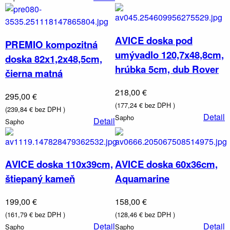
AVICE doska pod
PREMIO kompozitná
umývadlo 120,7x48,8cm,
doska 82x1,2x48,5cm,
hrúbka 5cm, dub Rover
čierna matná
218,00 €
295,00 €
(177,24 € bez DPH )
(239,84 € bez DPH )
Detail
Sapho
Detail
Sapho
AVICE doska 110x39cm,
AVICE doska 60x36cm,
štiepaný kameň
Aquamarine
199,00 €
158,00 €
(161,79 € bez DPH )
(128,46 € bez DPH )
Detail
Detail
Sapho
Sapho