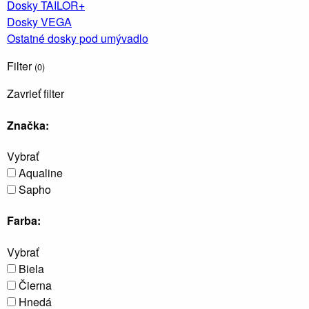
Dosky TAILOR+
Dosky VEGA
O
Ostatné dosky pod umývadlo
Vane
O
Filter
(0)
V
Zavrieť filter
Značka:
Vybrať
Aqualine
Sprchové
Sapho
kúty a
dvere,
boxy a
Farba:
vaňové
zásteny
Vybrať
Biela
Čierna
Hnedá