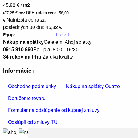
45,82 € / m2
(37,25 € bez DPH )
stará cena: 58,00
Najnižšia cena za
€
posledných 30 dní: 45,82 €
Detail
Equipe
Nákup na splátky
Cetelem, Ahoj splátky
0915 910 890
Po - pia: 8:00 - 16:30
34 rokov na trhu
Záruka kvality
Informácie
+
Obchodné podmienky
Nákup na splátky Quatro
Doručenie tovaru
Nábytok,
zrkadlá a
Formulár na odstúpanie od kúpnej zmluvy
osvetlenie
Odstúpiť od zmluvy TU