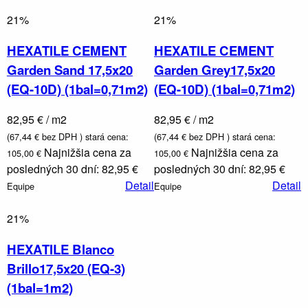
Vaničky
21%
21%
a
kanáliky
HEXATILE CEMENT
HEXATILE CEMENT
Garden Sand 17,5x20
Garden Grey17,5x20
(EQ-10D) (1bal=0,71m2)
(EQ-10D) (1bal=0,71m2)
82,95 € / m2
82,95 € / m2
(67,44 € bez DPH )
stará cena:
(67,44 € bez DPH )
stará cena:
Najnižšia cena za
Najnižšia cena za
105,00 €
105,00 €
posledných 30 dní: 82,95 €
posledných 30 dní: 82,95 €
Detail
Detail
Equipe
Equipe
21%
HEXATILE Blanco
Brillo17,5x20 (EQ-3)
(1bal=1m2)