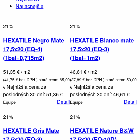
Najlacnejšie
Va
21%
21%
HEXATILE Negro Mate
HEXATILE Blanco mate
17,5x20 (EQ-4)
17,5x20 (EQ-3)
(1bal=0,715m2)
(1bal=1m2)
Sprchové
kúty a
dvere,
51,35 € / m2
46,61 € / m2
boxy a
vaňové
(41,75 € bez DPH )
stará cena: 65,00
(37,89 € bez DPH )
stará cena: 59,00
zásteny
Najnižšia cena za
Najnižšia cena za
€
€
posledných 30 dní: 51,35 €
posledných 30 dní: 46,61 €
Detail
Detail
Equipe
Equipe
21%
21%
HEXATILE Gris Mate
HEXATILE Nature B&W
17,5x20 (EQ-3)
17,5x20 (EQ-10D)