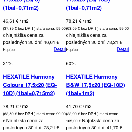
(1bal=0,71m2)
(1bal=0,71m2)
46,61 € / m2
78,21 € / m2
(37,89 € bez DPH )
stará cena: 59,00
(63,59 € bez DPH )
stará cena: 99,00
Najnižšia cena za
Najnižšia cena za
€
€
posledných 30 dní: 46,61 €
posledných 30 dní: 78,21 €
Detail
Detail
Equipe
Equipe
21%
60%
HEXATILE Harmony
HEXATILE Harmony
Colours 17,5x20 (EQ-
B&W 17,5x20 (EQ-10D)
10D) (1bal=0,715m2)
(1bal=1m2)
78,21 € / m2
41,70 € / m2
(63,59 € bez DPH )
stará cena: 99,00
(33,90 € bez DPH )
stará cena:
Najnižšia cena za
Najnižšia cena za
€
105,00 €
posledných 30 dní: 78,21 €
posledných 30 dní: 41,70 €