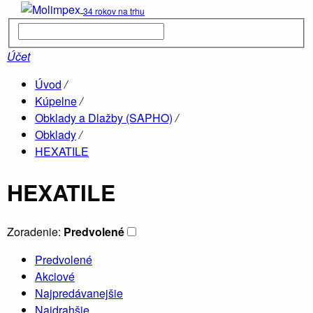
34 rokov na trhu
Kúpelne
parné boxy
Účet
Úvod
/
Hydromasá
Kúpelne
/
vane
Obklady a Dlažby (SAPHO)
/
Obklady
/
HEXATILE
Drevené
sauny
HEXATILE
Zoradenie:
Predvolené
Predvolené
Akciové
Ob
Najpredávanejšie
Vane
O
Najdrahšie