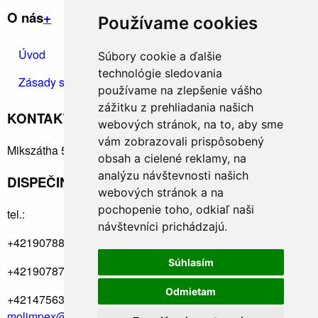
O nás
+
Používame cookies
Úvod
Kontakt
Ochrana osobných údajov
Súbory cookie a ďalšie
technológie sledovania
Zásady spracúvania osobných údajov
používame na zlepšenie vášho
zážitku z prehliadania našich
KONTAKTUJTE NÁS
+
webových stránok, na to, aby sme
vám zobrazovali prispôsobený
Mikszátha 5, Rimavská Sobota 97901
obsah a cielené reklamy, na
analýzu návštevnosti našich
DISPEČING: +421915910890
webových stránok a na
pochopenie toho, odkiaľ naši
tel.:
návštevníci prichádzajú.
+421907884673
Súhlasím
+421907874018
Odmietam
+421475632595
molimpex@molimpex.sk