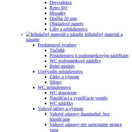
Drevodekor
Retro štýl
Mozaiky
Dlažba 20 mm
Obkladové panely
Lišty a príslušenstvo
Inštalačný materiál a
náradie
Predstenové systémy
Tlačidlá
Príslušenstvo k podomietkovým nádržkám
WC podomietkové nádržky
Bidet moduly
Umývadlo príslušenstvo
Zátky a výpuste
Sifony
WC príslušenstvo
WC dopojenie
Napúšťací a vypúšťacie ventily
WC nádržky
Vaňové sifóny a výpuste
Vaňové súpravy štandardné, bez
napúšťanie
Vaňové súpravy pre samostatne stojace
vane