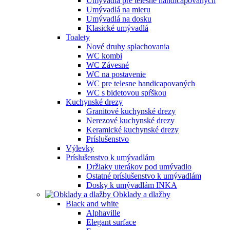
Umývadlá pre telesne handicapovaných
Umývadlá na mieru
Umývadlá na dosku
Klasické umývadlá
Toalety
Nové druhy splachovania
WC kombi
WC Závesné
WC na postavenie
WC pre telesne handicapovaných
WC s bidetovou spŕškou
Kuchynské drezy
Granitové kuchynské drezy
Nerezové kuchynské drezy
Keramické kuchynské drezy
Príslušenstvo
Výlevky
Príslušenstvo k umývadlám
Držiaky uterákov pod umývadlo
Ostatné príslušenstvo k umývadlám
Dosky k umývadlám INKA
Obklady a dlažby
Black and white
Alphaville
Elegant surface