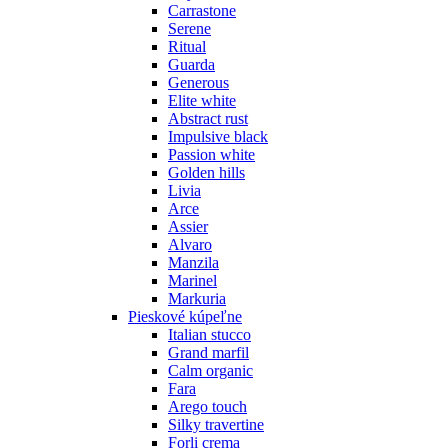
Carrastone
Serene
Ritual
Guarda
Generous
Elite white
Abstract rust
Impulsive black
Passion white
Golden hills
Livia
Arce
Assier
Alvaro
Manzila
Marinel
Markuria
Pieskové kúpeľne
Italian stucco
Grand marfil
Calm organic
Fara
Arego touch
Silky travertine
Forli crema