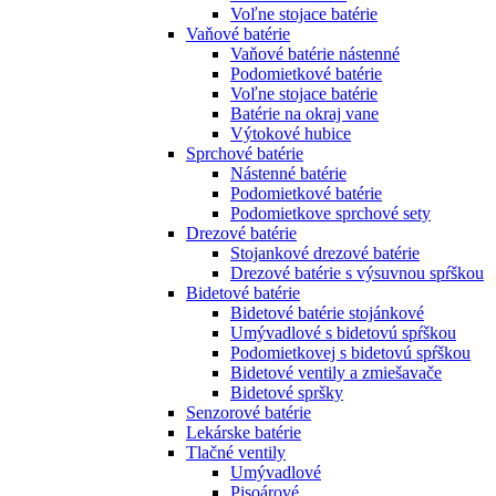
Voľne stojace batérie
Vaňové batérie
Vaňové batérie nástenné
Podomietkové batérie
Voľne stojace batérie
Batérie na okraj vane
Výtokové hubice
Sprchové batérie
Nástenné batérie
Podomietkové batérie
Podomietkove sprchové sety
Drezové batérie
Stojankové drezové batérie
Drezové batérie s výsuvnou spŕškou
Bidetové batérie
Bidetové batérie stojánkové
Umývadlové s bidetovú spŕškou
Podomietkovej s bidetovú spŕškou
Bidetové ventily a zmiešavače
Bidetové spršky
Senzorové batérie
Lekárske batérie
Tlačné ventily
Umývadlové
Pisoárové