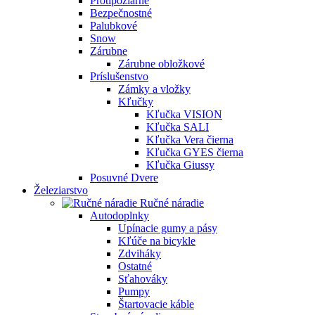
Protipožiarne
Bezpečnostné
Palubkové
Snow
Zárubne
Zárubne obložkové
Príslušenstvo
Zámky a vložky
Kľučky
Kľučka VISION
Kľučka SALI
Kľučka Vera čierna
Kľučka GYES čierna
Kľučka Giussy
Posuvné Dvere
Železiarstvo
Ručné náradie
Autodoplnky
Upínacie gumy a pásy
Kľúče na bicykle
Zdviháky
Ostatné
Sťahováky
Pumpy
Štartovacie káble