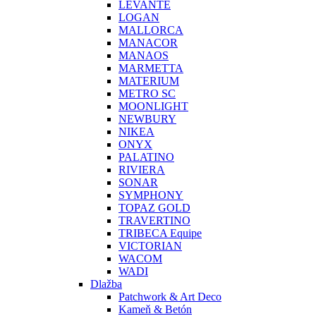
LEVANTE
LOGAN
MALLORCA
MANACOR
MANAOS
MARMETTA
MATERIUM
METRO SC
MOONLIGHT
NEWBURY
NIKEA
ONYX
PALATINO
RIVIERA
SONAR
SYMPHONY
TOPAZ GOLD
TRAVERTINO
TRIBECA Equipe
VICTORIAN
WACOM
WADI
Dlažba
Patchwork & Art Deco
Kameň & Betón