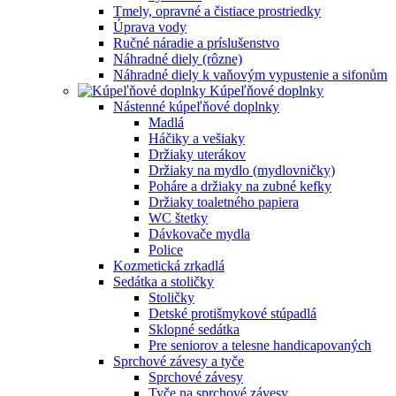
Tmely, opravné a čistiace prostriedky
Úprava vody
Ručné náradie a príslušenstvo
Náhradné diely (rôzne)
Náhradné diely k vaňovým vypustenie a sifonům
Kúpeľňové doplnky
Nástenné kúpeľňové doplnky
Madlá
Háčiky a vešiaky
Držiaky uterákov
Držiaky na mydlo (mydlovničky)
Poháre a držiaky na zubné kefky
Držiaky toaletného papiera
WC štetky
Dávkovače mydla
Police
Kozmetická zrkadlá
Sedátka a stoličky
Stoličky
Detské protišmykové stúpadlá
Sklopné sedátka
Pre seniorov a telesne handicapovaných
Sprchové závesy a tyče
Sprchové závesy
Tyče na sprchové závesy