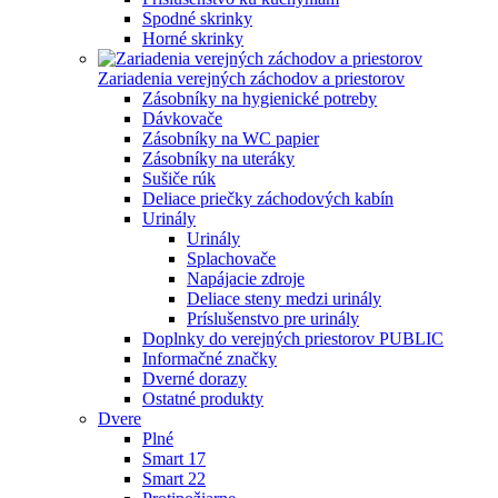
Spodné skrinky
Horné skrinky
Zariadenia verejných záchodov a priestorov
Zásobníky na hygienické potreby
Dávkovače
Zásobníky na WC papier
Zásobníky na uteráky
Sušiče rúk
Deliace priečky záchodových kabín
Urinály
Urinály
Splachovače
Napájacie zdroje
Deliace steny medzi urinály
Príslušenstvo pre urinály
Doplnky do verejných priestorov PUBLIC
Informačné značky
Dverné dorazy
Ostatné produkty
Dvere
Plné
Smart 17
Smart 22