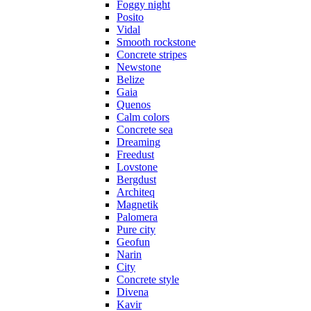
Foggy night
Posito
Vidal
Smooth rockstone
Concrete stripes
Newstone
Belize
Gaia
Quenos
Calm colors
Concrete sea
Dreaming
Freedust
Lovstone
Bergdust
Architeq
Magnetik
Palomera
Pure city
Geofun
Narin
City
Concrete style
Divena
Kavir