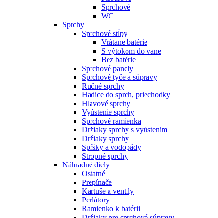
Sprchové
WC
Sprchy
Sprchové stĺpy
Vrátane batérie
S výtokom do vane
Bez batérie
Sprchové panely
Sprchové tyče a súpravy
Ručné sprchy
Hadice do sprch, priechodky
Hlavové sprchy
Vyústenie sprchy
Sprchové ramienka
Držiaky sprchy s vyústením
Držiaky sprchy
Spŕšky a vodopády
Stropné sprchy
Náhradné diely
Ostatné
Prepínače
Kartuše a ventily
Perlátory
Ramienko k batérii
Držiaky pre sprchové súpravy