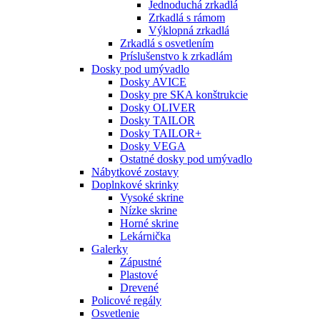
Jednoduchá zrkadlá
Zrkadlá s rámom
Výklopná zrkadlá
Zrkadlá s osvetlením
Príslušenstvo k zrkadlám
Dosky pod umývadlo
Dosky AVICE
Dosky pre SKA konštrukcie
Dosky OLIVER
Dosky TAILOR
Dosky TAILOR+
Dosky VEGA
Ostatné dosky pod umývadlo
Nábytkové zostavy
Doplnkové skrinky
Vysoké skrine
Nízke skrine
Horné skrine
Lekárnička
Galerky
Zápustné
Plastové
Drevené
Policové regály
Osvetlenie