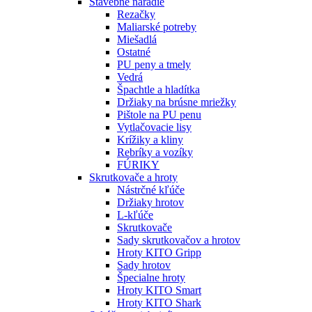
Stavebné náradie
Rezačky
Maliarské potreby
Miešadlá
Ostatné
PU peny a tmely
Vedrá
Špachtle a hladítka
Držiaky na brúsne mriežky
Pištole na PU penu
Vytlačovacie lisy
Krížiky a kliny
Rebríky a vozíky
FÚRIKY
Skrutkovače a hroty
Nástrčné kľúče
Držiaky hrotov
L-kľúče
Skrutkovače
Sady skrutkovačov a hrotov
Hroty KITO Gripp
Sady hrotov
Špecialne hroty
Hroty KITO Smart
Hroty KITO Shark