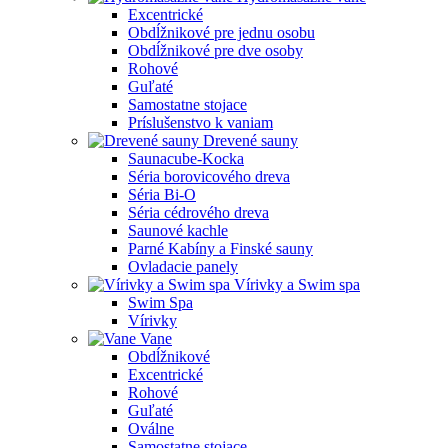
Excentrické
Obdĺžnikové pre jednu osobu
Obdĺžnikové pre dve osoby
Rohové
Guľaté
Samostatne stojace
Príslušenstvo k vaniam
Drevené sauny
Saunacube-Kocka
Séria borovicového dreva
Séria Bi-O
Séria cédrového dreva
Saunové kachle
Parné Kabíny a Finské sauny
Ovladacie panely
Vírivky a Swim spa
Swim Spa
Vírivky
Vane
Obdĺžnikové
Excentrické
Rohové
Guľaté
Oválne
Samostatne stojace