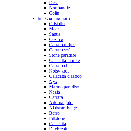
Desa
Normandie
Colin
Imitácia mramoru
Cristallo
Meer
Santis
Cosima
Carrara pulpis
Carrara soft
Stone paradise
Calacatta marble
Carrara chic
Noisy grey
Calacatta classico
Nyx
Marmo paradiso
Nezia
Carrara
Arkinia gold
Alabastri beige
Barro
Fillstone
Calacatta
Daybreak