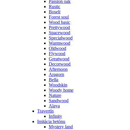
Passion oak
Rustic
Boseli
Forest soul
Wood basic
Prettywood
Spacewood
Specialwood
Warmwood
Oldwood
Flywood
Greatwood
Decorwood
Afternoon
Aragorn
Bella
Woodskin
Woody home
Nature
Sandwood
Alaya
Travertín
Infinity
Imitácia betónu
Mystery land