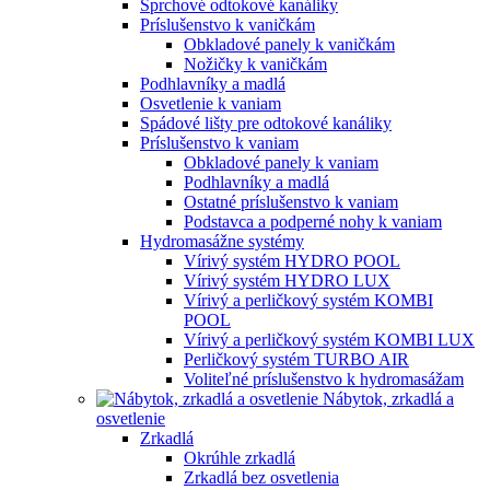
Sprchové odtokové kanáliky
Príslušenstvo k vaničkám
Obkladové panely k vaničkám
Nožičky k vaničkám
Podhlavníky a madlá
Osvetlenie k vaniam
Spádové lišty pre odtokové kanáliky
Príslušenstvo k vaniam
Obkladové panely k vaniam
Podhlavníky a madlá
Ostatné príslušenstvo k vaniam
Podstavca a podperné nohy k vaniam
Hydromasážne systémy
Vírivý systém HYDRO POOL
Vírivý systém HYDRO LUX
Vírivý a perličkový systém KOMBI
POOL
Vírivý a perličkový systém KOMBI LUX
Perličkový systém TURBO AIR
Voliteľné príslušenstvo k hydromasážam
Nábytok, zrkadlá a
osvetlenie
Zrkadlá
Okrúhle zrkadlá
Zrkadlá bez osvetlenia