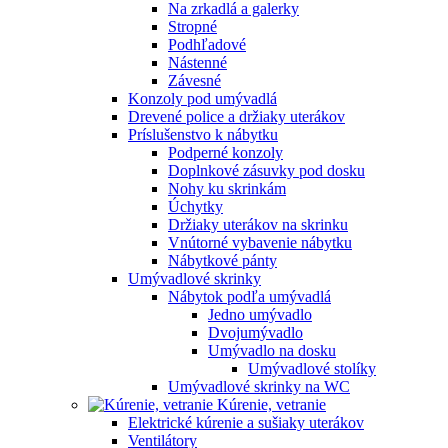
Na zrkadlá a galerky
Stropné
Podhľadové
Nástenné
Závesné
Konzoly pod umývadlá
Drevené police a držiaky uterákov
Príslušenstvo k nábytku
Podperné konzoly
Doplnkové zásuvky pod dosku
Nohy ku skrinkám
Úchytky
Držiaky uterákov na skrinku
Vnútorné vybavenie nábytku
Nábytkové pánty
Umývadlové skrinky
Nábytok podľa umývadlá
Jedno umývadlo
Dvojumývadlo
Umývadlo na dosku
Umývadlové stolíky
Umývadlové skrinky na WC
Kúrenie, vetranie
Elektrické kúrenie a sušiaky uterákov
Ventilátory