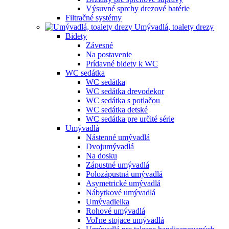
Výsuvné sprchy drezové batérie
Filtračné systémy
Umývadlá, toalety drezy
Bidety
Závesné
Na postavenie
Prídavné bidety k WC
WC sedátka
WC sedátka
WC sedátka drevodekor
WC sedátka s potlačou
WC sedátka detské
WC sedátka pre určité série
Umývadlá
Nástenné umývadlá
Dvojumývadlá
Na dosku
Zápustné umývadlá
Polozápustná umývadlá
Asymetrické umývadlá
Nábytkové umývadlá
Umývadielka
Rohové umývadlá
Voľne stojace umývadlá