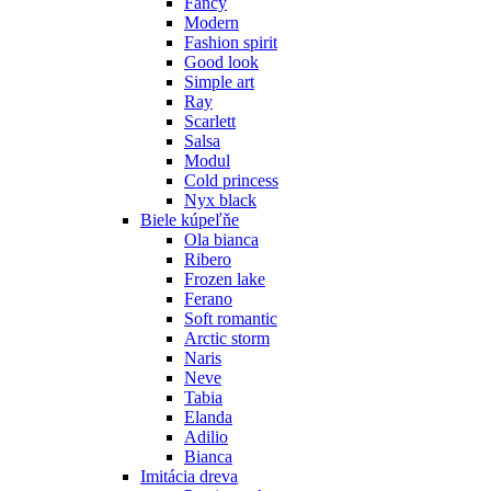
Fancy
Modern
Fashion spirit
Good look
Simple art
Ray
Scarlett
Salsa
Modul
Cold princess
Nyx black
Biele kúpeľňe
Ola bianca
Ribero
Frozen lake
Ferano
Soft romantic
Arctic storm
Naris
Neve
Tabia
Elanda
Adilio
Bianca
Imitácia dreva