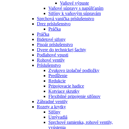
Vaňové výpuste
Vaňové súpravy s napúšťaním
Sifóny k vaňovým súpravám
Sprchová vanička príslušenstvo
Drez príslušenstvo
Práčka
Práčka
Bidetové sifony
Pisoár príslušenstvo
Dvere do technickej šachty
Podlahové vpusti
Rohové ventily
Príslušenstvo
Zvukovo izolačné podložky
Predĺženie
Redukcie
Pripojovacie hadice
Kotviace skrutky
Flexibilné pripojenie sifónov
Záhradné ventily
Rozety a krytky
Sifóny
Umývadlá
Sprchové ramienka, rohové ventily,
vyústenia