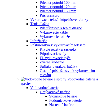
Priemer potrubí 100 mm
Priemer potrubí 120 mm
Priemer potrubí 150 mm
Príslušenstvo
Vykurovacie telesá, kúpeľňové rebríky
Teplá dlažba
Príslušenstvo k teplej dlažbe
Vykurovacie káble
Vykurovacie rohože
Infražiariče
Príslušenstvo k vykurovacím telesám
Krycie rozety a záslepky
Pripojovacie sady
El. vykurovacie tyče
Zverné šróbenie
Sušiaky uterákov, háčiky
Ostatné príslušenstvo k vykurovacím
telesám
Vodovodné batérie a
sprchy
Vodovodné batérie
Umývadlové batérie
Stojánkové batérie
Podomietkové batérie
Nástenné batérie