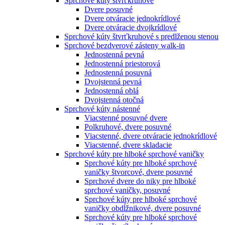
Sprchové kúty štvrťkruhové
Dvere posuvné
Dvere otváracie jednokrídlové
Dvere otváracie dvojkrídlové
Sprchové kúty štvrťkruhové s predlženou stenou
Sprchové bezdverové zásteny walk-in
Jednostenná pevná
Jednostenná priestorová
Jednostenná posuvná
Dvojstenná pevná
Jednostenná oblá
Dvojstenná otočná
Sprchové kúty nástenné
Viacstenné posuvné dvere
Polkruhové, dvere posuvné
Viacstenné, dvere otváracie jednokrídlové
Viacstenné, dvere skladacie
Sprchové kúty pre hlboké sprchové vaničky
Sprchové kúty pre hlboké sprchové
vaničky štvorcové, dvere posuvné
Sprchové dvere do niky pre hlboké
sprchové vaničky, posuvné
Sprchové kúty pre hlboké sprchové
vaničky obdĺžnikové, dvere posuvné
Sprchové kúty pre hlboké sprchové