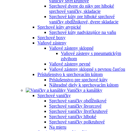
vaničky štvrťkruhové
Sprchové dvere do niky pre hlboké
sprchové vaničky, skladacie
Sprchové kúty pre hlboké sprchové
vaničky obdĺžnikové, dvere skladacie
Sprchové kúty atypické
Sprchové kúty nadväzujúce na vaňu
Sprchové boxy
Vaňové zásteny
Vaňové zásteny sklopné
Vaňové zásteny s pneumatickým
zdvihom
Vaňové zásteny pevné
Vaňové zásteny sklopné s pevnou časťou
Príslušenstvo k sprchovacím kútom
Príslušenstvo pre sprchové kúty
Náhradné diely k sprchovacím kútom
Vaničky a kanáliky
Sprchové vaničky
Sprchové vaničky obdĺžnikové
Sprchové vaničky štvorcové
Sprchové vaničky štvrťkruhové
Sprchové vaničky hlboké
Sprchové vaničky polkruhové
Na mieru