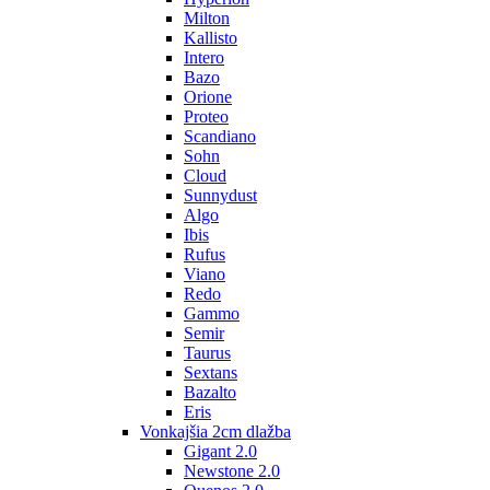
Milton
Kallisto
Intero
Bazo
Orione
Proteo
Scandiano
Sohn
Cloud
Sunnydust
Algo
Ibis
Rufus
Viano
Redo
Gammo
Semir
Taurus
Sextans
Bazalto
Eris
Vonkajšia 2cm dlažba
Gigant 2.0
Newstone 2.0