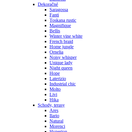
Dekoračné
Saragossa
Fanti
Toskana rustic
Magnifique
Bellis
Winter vine white
French braid
Home jungle
Ornelia
Noisy whisper
Unique lady
Night queen
Hope
Laterizio
Industrial chic
Molto
Livi
Hika
Schody, terasy
Ares
Ilario
Natural
Morenci
Hyperion