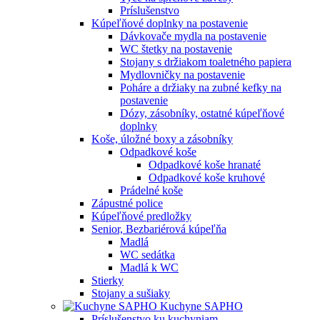
Príslušenstvo
Kúpeľňové doplnky na postavenie
Dávkovače mydla na postavenie
WC štetky na postavenie
Stojany s držiakom toaletného papiera
Mydlovničky na postavenie
Poháre a držiaky na zubné kefky na
postavenie
Dózy, zásobníky, ostatné kúpeľňové
doplnky
Koše, úložné boxy a zásobníky
Odpadkové koše
Odpadkové koše hranaté
Odpadkové koše kruhové
Prádelné koše
Zápustné police
Kúpeľňové predložky
Senior, Bezbariérová kúpeľňa
Madlá
WC sedátka
Madlá k WC
Stierky
Stojany a sušiaky
Kuchyne SAPHO
Príslušenstvo ku kuchyniam