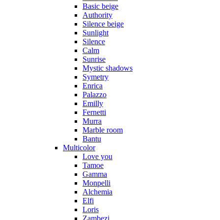
Basic beige
Authority
Silence beige
Sunlight
Silence
Calm
Sunrise
Mystic shadows
Symetry
Enrica
Palazzo
Emilly
Fernetti
Murra
Marble room
Bantu
Multicolor
Love you
Tamoe
Gamma
Monpelli
Alchemia
Elfi
Loris
Zambezi