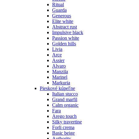
Ritual
Guarda
Generous
Elite white
Abstract rust
Impulsive black
Passion white
Golden hills
Livia
Arce
Assier
Alvaro
Manzila
Marinel
Markuria
Pieskové kúpeľne
Italian stucco
Grand marfil
Calm organic
Fara
Arego touch
Silky travertine
Forli crema
Basic beige
Authority