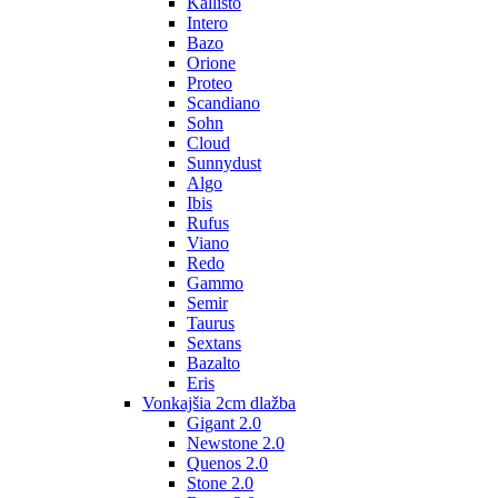
Kallisto
Intero
Bazo
Orione
Proteo
Scandiano
Sohn
Cloud
Sunnydust
Algo
Ibis
Rufus
Viano
Redo
Gammo
Semir
Taurus
Sextans
Bazalto
Eris
Vonkajšia 2cm dlažba
Gigant 2.0
Newstone 2.0
Quenos 2.0
Stone 2.0