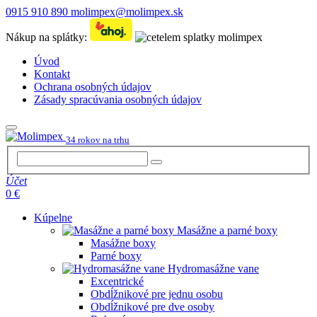
0915 910 890
molimpex@molimpex.sk
Nákup na splátky:
Úvod
Kontakt
Ochrana osobných údajov
Zásady spracúvania osobných údajov
34 rokov na trhu
Účet
0 €
Kúpelne
Masážne a parné boxy
Masážne boxy
Parné boxy
Hydromasážne vane
Excentrické
Obdĺžnikové pre jednu osobu
Obdĺžnikové pre dve osoby