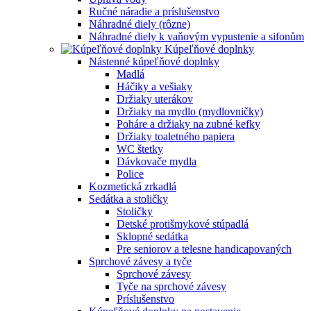
Ručné náradie a príslušenstvo
Náhradné diely (rôzne)
Náhradné diely k vaňovým vypustenie a sifonům
Kúpeľňové doplnky
Nástenné kúpeľňové doplnky
Madlá
Háčiky a vešiaky
Držiaky uterákov
Držiaky na mydlo (mydlovničky)
Poháre a držiaky na zubné kefky
Držiaky toaletného papiera
WC štetky
Dávkovače mydla
Police
Kozmetická zrkadlá
Sedátka a stoličky
Stoličky
Detské protišmykové stúpadlá
Sklopné sedátka
Pre seniorov a telesne handicapovaných
Sprchové závesy a tyče
Sprchové závesy
Tyče na sprchové závesy
Príslušenstvo