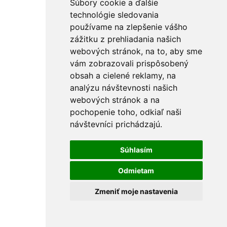
Súbory cookie a ďalšie
Maliarské potreby
Miešadlá
technológie sledovania
Ostatné
používame na zlepšenie vášho
PU peny a tmely
zážitku z prehliadania našich
Vedrá
Špachtle a hladítka
webových stránok, na to, aby sme
Držiaky na brúsne mriežky
vám zobrazovali prispôsobený
Pištole na PU penu
obsah a cielené reklamy, na
Vytlačovacie lisy
Krížiky a kliny
analýzu návštevnosti našich
Rebríky a vozíky
webových stránok a na
FÚRIKY
pochopenie toho, odkiaľ naši
Skrutkovače a hroty
Nástrčné kľúče
návštevníci prichádzajú.
Držiaky hrotov
L-kľúče
Skrutkovače
Súhlasím
Sady skrutkovačov a hrotov
Hroty KITO Gripp
Odmietam
Sady hrotov
Špecialne hroty
Zmeniť moje nastavenia
Hroty KITO Smart
Hroty KITO Shark
Sekáče a priebojníky
Výsečníky