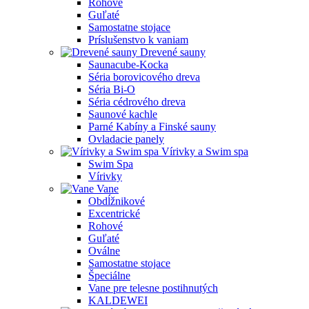
Rohové
Guľaté
Samostatne stojace
Príslušenstvo k vaniam
Drevené sauny
Saunacube-Kocka
Séria borovicového dreva
Séria Bi-O
Séria cédrového dreva
Saunové kachle
Parné Kabíny a Finské sauny
Ovladacie panely
Vírivky a Swim spa
Swim Spa
Vírivky
Vane
Obdĺžnikové
Excentrické
Rohové
Guľaté
Oválne
Samostatne stojace
Špeciálne
Vane pre telesne postihnutých
KALDEWEI