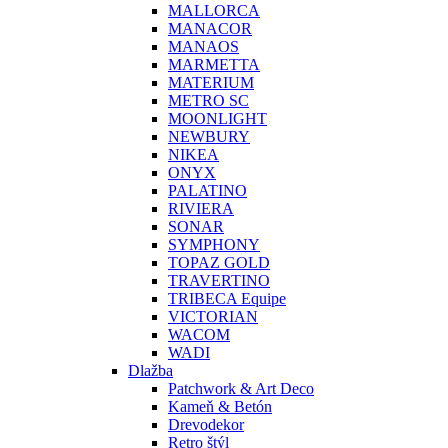
MALLORCA
MANACOR
MANAOS
MARMETTA
MATERIUM
METRO SC
MOONLIGHT
NEWBURY
NIKEA
ONYX
PALATINO
RIVIERA
SONAR
SYMPHONY
TOPAZ GOLD
TRAVERTINO
TRIBECA Equipe
VICTORIAN
WACOM
WADI
Dlažba
Patchwork & Art Deco
Kameň & Betón
Drevodekor
Retro štýl