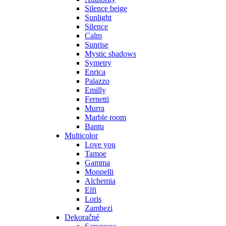
Silence beige
Sunlight
Silence
Calm
Sunrise
Mystic shadows
Symetry
Enrica
Palazzo
Emilly
Fernetti
Murra
Marble room
Bantu
Multicolor
Love you
Tamoe
Gamma
Monpelli
Alchemia
Elfi
Loris
Zambezi
Dekoračné