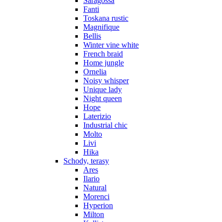
Saragossa
Fanti
Toskana rustic
Magnifique
Bellis
Winter vine white
French braid
Home jungle
Ornelia
Noisy whisper
Unique lady
Night queen
Hope
Laterizio
Industrial chic
Molto
Livi
Hika
Schody, terasy
Ares
Ilario
Natural
Morenci
Hyperion
Milton