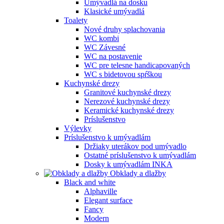
Umývadlá na dosku
Klasické umývadlá
Toalety
Nové druhy splachovania
WC kombi
WC Závesné
WC na postavenie
WC pre telesne handicapovaných
WC s bidetovou spŕškou
Kuchynské drezy
Granitové kuchynské drezy
Nerezové kuchynské drezy
Keramické kuchynské drezy
Príslušenstvo
Výlevky
Príslušenstvo k umývadlám
Držiaky uterákov pod umývadlo
Ostatné príslušenstvo k umývadlám
Dosky k umývadlám INKA
Obklady a dlažby
Black and white
Alphaville
Elegant surface
Fancy
Modern