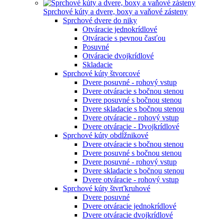
Sprchové kúty a dvere, boxy a vaňové zásteny
Sprchové dvere do niky
Otváracie jednokrídlové
Otváracie s pevnou časťou
Posuvné
Otváracie dvojkrídlové
Skladacie
Sprchové kúty štvorcové
Dvere posuvné - rohový vstup
Dvere otváracie s bočnou stenou
Dvere posuvné s bočnou stenou
Dvere skladacie s bočnou stenou
Dvere otváracie - rohový vstup
Dvere otváracie - Dvojkrídlové
Sprchové kúty obdĺžnikové
Dvere otváracie s bočnou stenou
Dvere posuvné s bočnou stenou
Dvere posuvné - rohový vstup
Dvere skladacie s bočnou stenou
Dvere otváracie - rohový vstup
Sprchové kúty štvrťkruhové
Dvere posuvné
Dvere otváracie jednokrídlové
Dvere otváracie dvojkrídlové