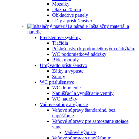
Mozaiky
Dlažba 20 mm
Obkladové panely
Lišty a príslušenstvo
Inštalačný materiál a
náradie
Predstenové systémy
Tlačidlá
Príslušenstvo k podomietkovým nádržkám
WC podomietkové nádržky
Bidet moduly
Umývadlo príslušenstvo
Zátky a výpuste
Sifony
WC príslušenstvo
WC dopojenie
Napúšťací a vypúšťacie ventily
WC nádržky
Vaňové sifóny a výpuste
Vaňové súpravy štandardné, bez
napúšťanie
Vaňové súpravy pre samostatne stojace
vane
Vaňové výpuste
Vaňové súpravy s napúšťaním