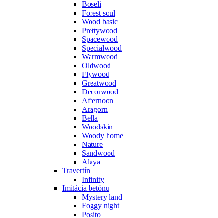
Boseli
Forest soul
Wood basic
Prettywood
Spacewood
Specialwood
Warmwood
Oldwood
Flywood
Greatwood
Decorwood
Afternoon
Aragorn
Bella
Woodskin
Woody home
Nature
Sandwood
Alaya
Travertín
Infinity
Imitácia betónu
Mystery land
Foggy night
Posito