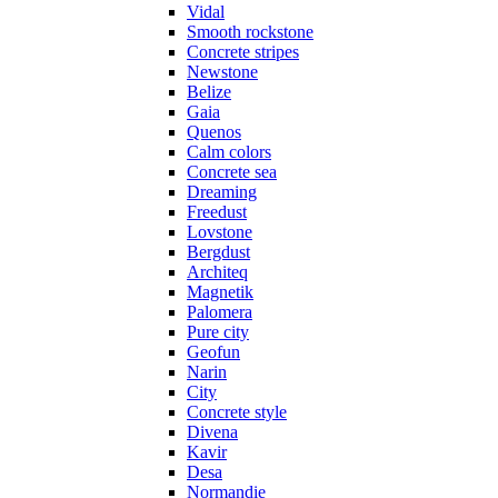
Vidal
Smooth rockstone
Concrete stripes
Newstone
Belize
Gaia
Quenos
Calm colors
Concrete sea
Dreaming
Freedust
Lovstone
Bergdust
Architeq
Magnetik
Palomera
Pure city
Geofun
Narin
City
Concrete style
Divena
Kavir
Desa
Normandie