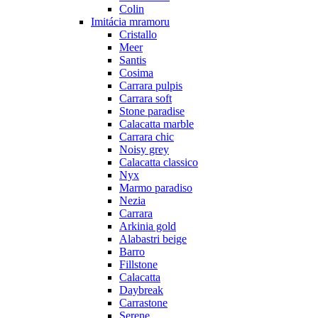
Colin
Imitácia mramoru
Cristallo
Meer
Santis
Cosima
Carrara pulpis
Carrara soft
Stone paradise
Calacatta marble
Carrara chic
Noisy grey
Calacatta classico
Nyx
Marmo paradiso
Nezia
Carrara
Arkinia gold
Alabastri beige
Barro
Fillstone
Calacatta
Daybreak
Carrastone
Serene