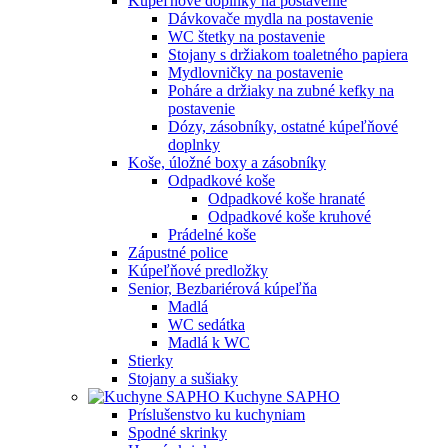
Kúpeľňové doplnky na postavenie
Dávkovače mydla na postavenie
WC štetky na postavenie
Stojany s držiakom toaletného papiera
Mydlovničky na postavenie
Poháre a držiaky na zubné kefky na
postavenie
Dózy, zásobníky, ostatné kúpeľňové
doplnky
Koše, úložné boxy a zásobníky
Odpadkové koše
Odpadkové koše hranaté
Odpadkové koše kruhové
Prádelné koše
Zápustné police
Kúpeľňové predložky
Senior, Bezbariérová kúpeľňa
Madlá
WC sedátka
Madlá k WC
Stierky
Stojany a sušiaky
Kuchyne SAPHO
Príslušenstvo ku kuchyniam
Spodné skrinky