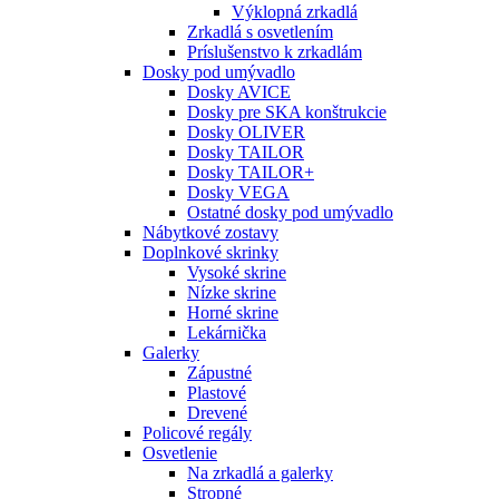
Výklopná zrkadlá
Zrkadlá s osvetlením
Príslušenstvo k zrkadlám
Dosky pod umývadlo
Dosky AVICE
Dosky pre SKA konštrukcie
Dosky OLIVER
Dosky TAILOR
Dosky TAILOR+
Dosky VEGA
Ostatné dosky pod umývadlo
Nábytkové zostavy
Doplnkové skrinky
Vysoké skrine
Nízke skrine
Horné skrine
Lekárnička
Galerky
Zápustné
Plastové
Drevené
Policové regály
Osvetlenie
Na zrkadlá a galerky
Stropné