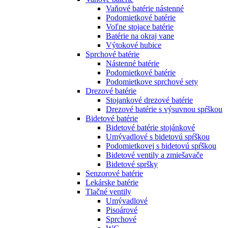
Vaňové batérie nástenné
Podomietkové batérie
Voľne stojace batérie
Batérie na okraj vane
Výtokové hubice
Sprchové batérie
Nástenné batérie
Podomietkové batérie
Podomietkove sprchové sety
Drezové batérie
Stojankové drezové batérie
Drezové batérie s výsuvnou spŕškou
Bidetové batérie
Bidetové batérie stojánkové
Umývadlové s bidetovú spŕškou
Podomietkovej s bidetovú spŕškou
Bidetové ventily a zmiešavače
Bidetové spršky
Senzorové batérie
Lekárske batérie
Tlačné ventily
Umývadlové
Pisoárové
Sprchové