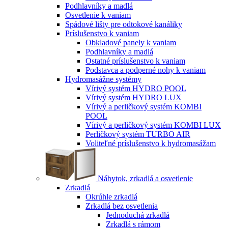
Podhlavníky a madlá
Osvetlenie k vaniam
Spádové lišty pre odtokové kanáliky
Príslušenstvo k vaniam
Obkladové panely k vaniam
Podhlavníky a madlá
Ostatné príslušenstvo k vaniam
Podstavca a podperné nohy k vaniam
Hydromasážne systémy
Vírivý systém HYDRO POOL
Vírivý systém HYDRO LUX
Vírivý a perličkový systém KOMBI
POOL
Vírivý a perličkový systém KOMBI LUX
Perličkový systém TURBO AIR
Voliteľné príslušenstvo k hydromasážam
Nábytok, zrkadlá a osvetlenie
Zrkadlá
Okrúhle zrkadlá
Zrkadlá bez osvetlenia
Jednoduchá zrkadlá
Zrkadlá s rámom