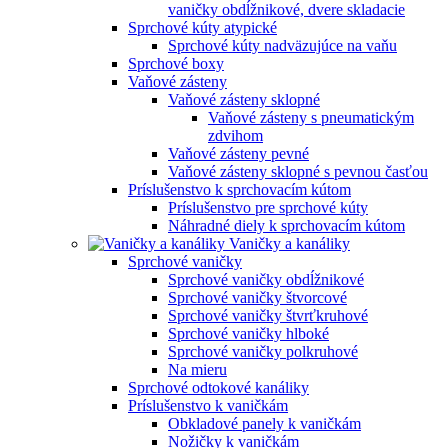
vaničky obdĺžnikové, dvere skladacie
Sprchové kúty atypické
Sprchové kúty nadväzujúce na vaňu
Sprchové boxy
Vaňové zásteny
Vaňové zásteny sklopné
Vaňové zásteny s pneumatickým
zdvihom
Vaňové zásteny pevné
Vaňové zásteny sklopné s pevnou časťou
Príslušenstvo k sprchovacím kútom
Príslušenstvo pre sprchové kúty
Náhradné diely k sprchovacím kútom
Vaničky a kanáliky
Sprchové vaničky
Sprchové vaničky obdĺžnikové
Sprchové vaničky štvorcové
Sprchové vaničky štvrťkruhové
Sprchové vaničky hlboké
Sprchové vaničky polkruhové
Na mieru
Sprchové odtokové kanáliky
Príslušenstvo k vaničkám
Obkladové panely k vaničkám
Nožičky k vaničkám