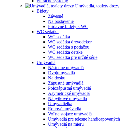
Filtračné systémy
Umývadlá, toalety drezy
Bidety
Závesné
Na postavenie
Prídavné bidety k WC
WC sedátka
WC sedátka
WC sedátka drevodekor
WC sedátka s potlačou
WC sedátka detské
WC sedátka pre určité série
Umývadlá
Nástenné umývadlá
Dvojumývadlá
Na dosku
Zápustné umývadlá
Polozápustná umývadlá
Asymetrické umývadlá
Nábytkové umývadlá
Umývadielka
Rohové umývadlá
Voľne stojace umývadlá
Umývadlá pre telesne handicapovaných
Umývadlá na mieru