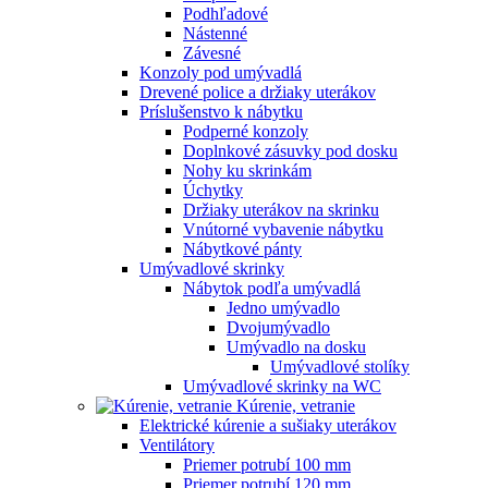
Podhľadové
Nástenné
Závesné
Konzoly pod umývadlá
Drevené police a držiaky uterákov
Príslušenstvo k nábytku
Podperné konzoly
Doplnkové zásuvky pod dosku
Nohy ku skrinkám
Úchytky
Držiaky uterákov na skrinku
Vnútorné vybavenie nábytku
Nábytkové pánty
Umývadlové skrinky
Nábytok podľa umývadlá
Jedno umývadlo
Dvojumývadlo
Umývadlo na dosku
Umývadlové stolíky
Umývadlové skrinky na WC
Kúrenie, vetranie
Elektrické kúrenie a sušiaky uterákov
Ventilátory
Priemer potrubí 100 mm
Priemer potrubí 120 mm