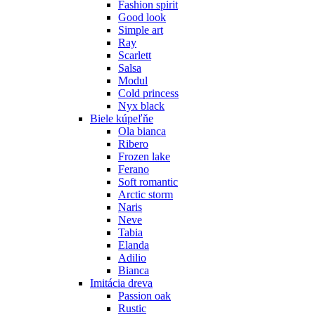
Fashion spirit
Good look
Simple art
Ray
Scarlett
Salsa
Modul
Cold princess
Nyx black
Biele kúpeľňe
Ola bianca
Ribero
Frozen lake
Ferano
Soft romantic
Arctic storm
Naris
Neve
Tabia
Elanda
Adilio
Bianca
Imitácia dreva
Passion oak
Rustic