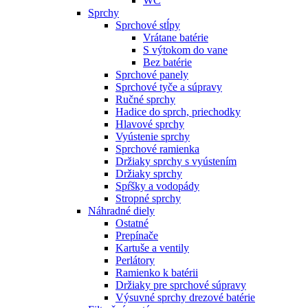
WC
Sprchy
Sprchové stĺpy
Vrátane batérie
S výtokom do vane
Bez batérie
Sprchové panely
Sprchové tyče a súpravy
Ručné sprchy
Hadice do sprch, priechodky
Hlavové sprchy
Vyústenie sprchy
Sprchové ramienka
Držiaky sprchy s vyústením
Držiaky sprchy
Spŕšky a vodopády
Stropné sprchy
Náhradné diely
Ostatné
Prepínače
Kartuše a ventily
Perlátory
Ramienko k batérii
Držiaky pre sprchové súpravy
Výsuvné sprchy drezové batérie