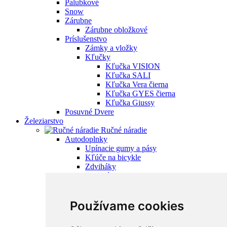
Palubkové
Snow
Zárubne
Zárubne obložkové
Príslušenstvo
Zámky a vložky
Kľučky
Kľučka VISION
Kľučka SALI
Kľučka Vera čierna
Kľučka GYES čierna
Kľučka Giussy
Posuvné Dvere
Železiarstvo
Ručné náradie
Autodoplnky
Upínacie gumy a pásy
Kľúče na bicykle
Zdviháky
Ostatné
Sťahováky
Pumpy
Štartovacie káble
Používame cookies
Stavebné náradie
Rezačky