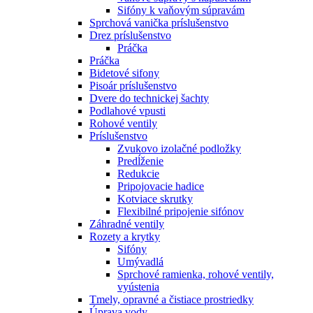
Sifóny k vaňovým súpravám
Sprchová vanička príslušenstvo
Drez príslušenstvo
Práčka
Práčka
Bidetové sifony
Pisoár príslušenstvo
Dvere do technickej šachty
Podlahové vpusti
Rohové ventily
Príslušenstvo
Zvukovo izolačné podložky
Predĺženie
Redukcie
Pripojovacie hadice
Kotviace skrutky
Flexibilné pripojenie sifónov
Záhradné ventily
Rozety a krytky
Sifóny
Umývadlá
Sprchové ramienka, rohové ventily,
vyústenia
Tmely, opravné a čistiace prostriedky
Úprava vody