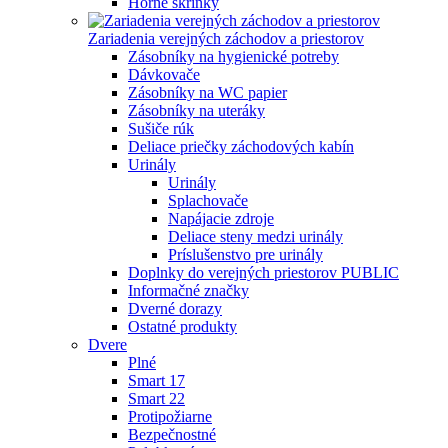
Horné skrinky
Zariadenia verejných záchodov a priestorov
Zásobníky na hygienické potreby
Dávkovače
Zásobníky na WC papier
Zásobníky na uteráky
Sušiče rúk
Deliace priečky záchodových kabín
Urinály
Urinály
Splachovače
Napájacie zdroje
Deliace steny medzi urinály
Príslušenstvo pre urinály
Doplnky do verejných priestorov PUBLIC
Informačné značky
Dverné dorazy
Ostatné produkty
Dvere
Plné
Smart 17
Smart 22
Protipožiarne
Bezpečnostné