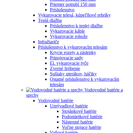
Priemer potrubí 150 mm
Príslušenstvo
Vykurovacie telesá, kúpeľňové rebríky
Teplá dlažba
Príslušenstvo k teplej dlažbe
Vykurovacie káble
Vykurovacie rohože
Infražiariče
Príslušenstvo k vykurovacím telesám
Krycie rozety a záslepky
Pripojovacie sady
El. vykurovacie tyče
Zverné šróbenie
Sušiaky uterákov, háčiky
Ostatné príslušenstvo k vykurovacím
telesám
Vodovodné batérie a
sprchy
Vodovodné batérie
Umývadlové batérie
Stojánkové batérie
Podomietkové batérie
Nástenné batérie
Voľne stojace batérie
Vaňové batérie