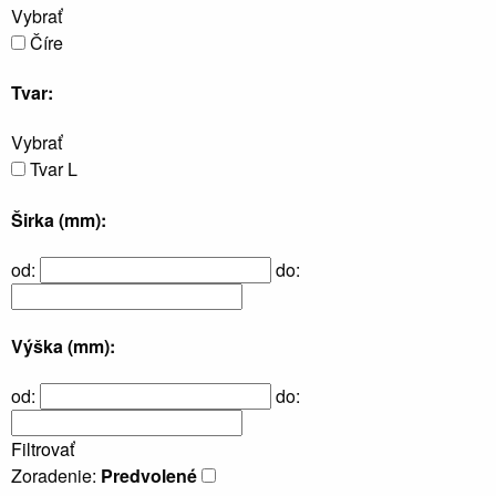
Vybrať
Va
Číre
Tvar:
Vybrať
Tvar L
Sprchové
Širka (mm):
kúty a
dvere,
boxy a
od:
do:
vaňové
zásteny
Výška (mm):
od:
do:
Filtrovať
Zoradenie:
Predvolené