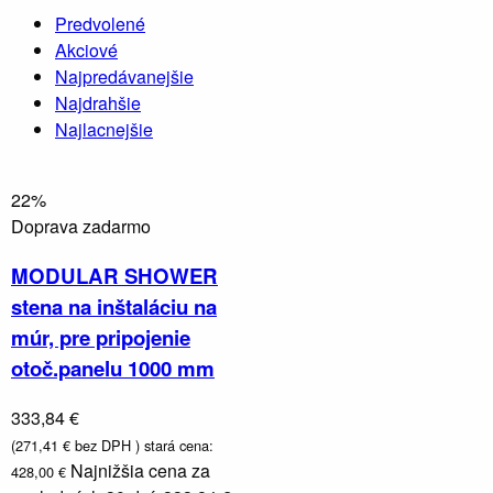
Predvolené
Akciové
Najpredávanejšie
Najdrahšie
Najlacnejšie
22%
Doprava zadarmo
MODULAR SHOWER
stena na inštaláciu na
múr, pre pripojenie
otoč.panelu 1000 mm
333,84 €
(271,41 € bez DPH )
stará cena:
Najnižšia cena za
428,00 €