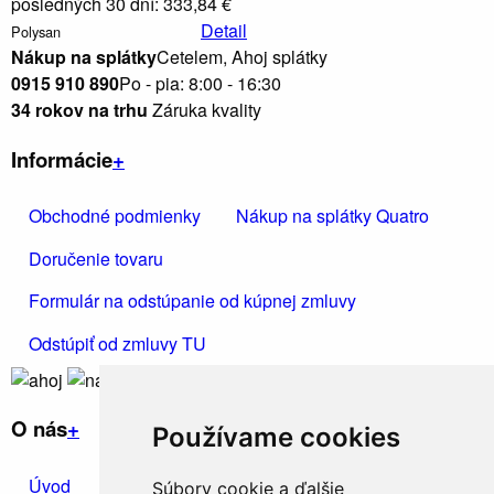
posledných 30 dní: 333,84 €
Detail
Polysan
Nákup na splátky
Cetelem, Ahoj splátky
0915 910 890
Po - pia: 8:00 - 16:30
34 rokov na trhu
Záruka kvality
Informácie
+
Obchodné podmienky
Nákup na splátky Quatro
Doručenie tovaru
Formulár na odstúpanie od kúpnej zmluvy
Odstúpiť od zmluvy TU
O nás
+
Používame cookies
Úvod
Kontakt
Ochrana osobných údajov
Súbory cookie a ďalšie