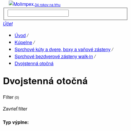
34 rokov na trhu
Kúpelne
parné boxy
Účet
Úvod
/
Hydromasá
Kúpelne
/
vane
Sprchové kúty a dvere, boxy a vaňové zásteny
/
Sprchové bezdverové zásteny walk-in
/
Dvojstenná otočná
Drevené
sauny
Dvojstenná otočná
Filter
(0)
Zavrieť filter
Ob
Typ výplne:
Vane
O