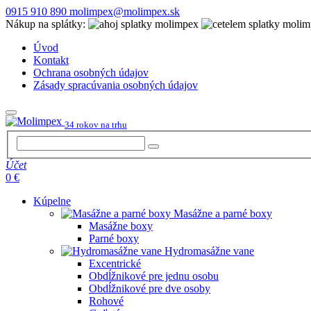
0915 910 890
molimpex@molimpex.sk
Nákup na splátky:
Úvod
Kontakt
Ochrana osobných údajov
Zásady spracúvania osobných údajov
34 rokov na trhu
Účet
0 €
Kúpelne
Masážne a parné boxy
Masážne boxy
Parné boxy
Hydromasážne vane
Excentrické
Obdĺžnikové pre jednu osobu
Obdĺžnikové pre dve osoby
Rohové