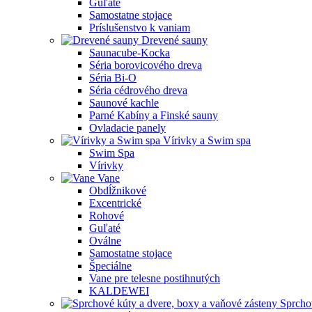
Guľaté
Samostatne stojace
Príslušenstvo k vaniam
Drevené sauny
Saunacube-Kocka
Séria borovicového dreva
Séria Bi-O
Séria cédrového dreva
Saunové kachle
Parné Kabíny a Finské sauny
Ovladacie panely
Vírivky a Swim spa
Swim Spa
Vírivky
Vane
Obdĺžnikové
Excentrické
Rohové
Guľaté
Oválne
Samostatne stojace
Špeciálne
Vane pre telesne postihnutých
KALDEWEI
Sprcho