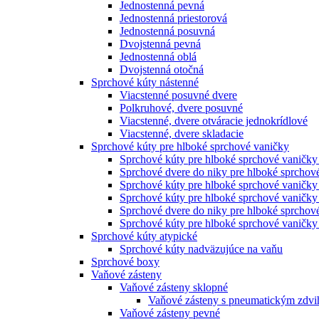
Jednostenná pevná
Jednostenná priestorová
Jednostenná posuvná
Dvojstenná pevná
Jednostenná oblá
Dvojstenná otočná
Sprchové kúty nástenné
Viacstenné posuvné dvere
Polkruhové, dvere posuvné
Viacstenné, dvere otváracie jednokrídlové
Viacstenné, dvere skladacie
Sprchové kúty pre hlboké sprchové vaničky
Sprchové kúty pre hlboké sprchové vaničky
Sprchové dvere do niky pre hlboké sprchov
Sprchové kúty pre hlboké sprchové vaničky
Sprchové kúty pre hlboké sprchové vaničky
Sprchové dvere do niky pre hlboké sprchové
Sprchové kúty pre hlboké sprchové vaničky 
Sprchové kúty atypické
Sprchové kúty nadväzujúce na vaňu
Sprchové boxy
Vaňové zásteny
Vaňové zásteny sklopné
Vaňové zásteny s pneumatickým zdv
Vaňové zásteny pevné