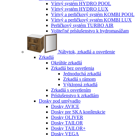
Vírivý systém HYDRO POOL
Vírivý systém HYDRO LUX
Vírivý a perličkový systém KOMBI POOL
Vírivý a perličkový systém KOMBI LUX
Perličkový systém TURBO AIR
Voliteľné príslušenstvo k hydromasážam
Nábytok, zrkadlá a osvetlenie
Zrkadlá
Okrúhle zrkadlá
Zrkadlá bez osvetlenia
Jednoduchá zrkadlá
Zrkadlá s rámom
Výklopná zrkadlá
Zrkadlá s osvetlením
Príslušenstvo k zrkadlám
Dosky pod umývadlo
Dosky AVICE
Dosky pre SKA konštrukcie
Dosky OLIVER
Dosky TAILOR
Dosky TAILOR+
Dosky VEGA