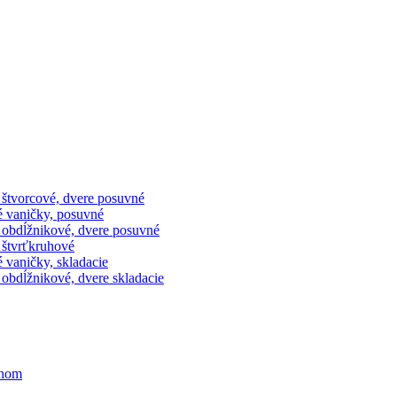
 štvorcové, dvere posuvné
é vaničky, posuvné
 obdĺžnikové, dvere posuvné
 štvrťkruhové
 vaničky, skladacie
obdĺžnikové, dvere skladacie
ihom