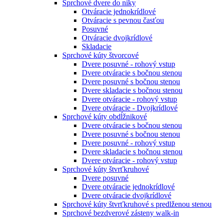
Sprchové dvere do niky
Otváracie jednokrídlové
Otváracie s pevnou časťou
Posuvné
Otváracie dvojkrídlové
Skladacie
Sprchové kúty štvorcové
Dvere posuvné - rohový vstup
Dvere otváracie s bočnou stenou
Dvere posuvné s bočnou stenou
Dvere skladacie s bočnou stenou
Dvere otváracie - rohový vstup
Dvere otváracie - Dvojkrídlové
Sprchové kúty obdĺžnikové
Dvere otváracie s bočnou stenou
Dvere posuvné s bočnou stenou
Dvere posuvné - rohový vstup
Dvere skladacie s bočnou stenou
Dvere otváracie - rohový vstup
Sprchové kúty štvrťkruhové
Dvere posuvné
Dvere otváracie jednokrídlové
Dvere otváracie dvojkrídlové
Sprchové kúty štvrťkruhové s predlženou stenou
Sprchové bezdverové zásteny walk-in