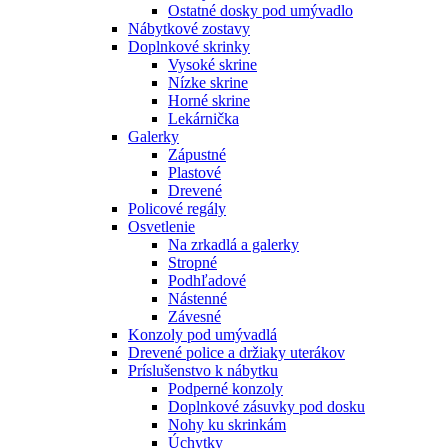
Ostatné dosky pod umývadlo
Nábytkové zostavy
Doplnkové skrinky
Vysoké skrine
Nízke skrine
Horné skrine
Lekárnička
Galerky
Zápustné
Plastové
Drevené
Policové regály
Osvetlenie
Na zrkadlá a galerky
Stropné
Podhľadové
Nástenné
Závesné
Konzoly pod umývadlá
Drevené police a držiaky uterákov
Príslušenstvo k nábytku
Podperné konzoly
Doplnkové zásuvky pod dosku
Nohy ku skrinkám
Úchytky