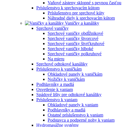
Vaňové zásteny sklopné s pevnou časťou
Príslušenstvo k sprchovacím kútom
Príslušenstvo pre sprchové kúty
Náhradné diely k sprchovacím kútom
Vaničky a kanáliky
Sprchové vaničky
Sprchové vaničky obdĺžnikové
Sprchové vaničky štvorcové
Sprchové vaničky štvrťkruhové
Sprchové vaničky hlboké
Sprchové vaničky polkruhové
Na mieru
Sprchové odtokové kanáliky
Príslušenstvo k vaničkám
Obkladové panely k vaničkám
Nožičky k vaničkám
Podhlavníky a madlá
Osvetlenie k vaniam
Spádové lišty pre odtokové kanáliky
Príslušenstvo k vaniam
Obkladové panely k vaniam
Podhlavníky a madlá
Ostatné príslušenstvo k vaniam
Podstavca a podperné nohy k vaniam
Hydromasážne systémy