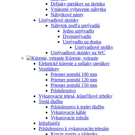
Držiaky uterákov na skrinku
Vnútorné vybavenie nábytku
Nábytkové pánty
Umývadlové skrinky
Nábytok podľa umývadlá
Jedno umývadlo
Dvojumývadlo
Umývadlo na dosku
Umývadlové stolíky
Umývadlové skrinky na WC
Kúrenie, vetranie
Elektrické kúrenie a sušiaky uterákov
Ventilátory
Priemer potrubí 100 mm
Priemer potrubí 120 mm
Priemer potrubí 150 mm
Príslušenstvo
Vykurovacie telesá, kúpeľňové rebríky
Teplá dlažba
Príslušenstvo k teplej dlažbe
Vykurovacie káble
Vykurovacie rohože
Infražiariče
Príslušenstvo k vykurovacím telesám
Krycie rozety a záslepky