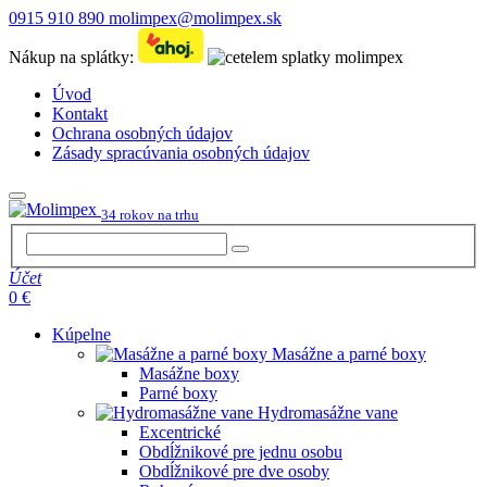
0915 910 890
molimpex@molimpex.sk
Nákup na splátky:
Úvod
Kontakt
Ochrana osobných údajov
Zásady spracúvania osobných údajov
34 rokov na trhu
Účet
0 €
Kúpelne
Masážne a parné boxy
Masážne boxy
Parné boxy
Hydromasážne vane
Excentrické
Obdĺžnikové pre jednu osobu
Obdĺžnikové pre dve osoby