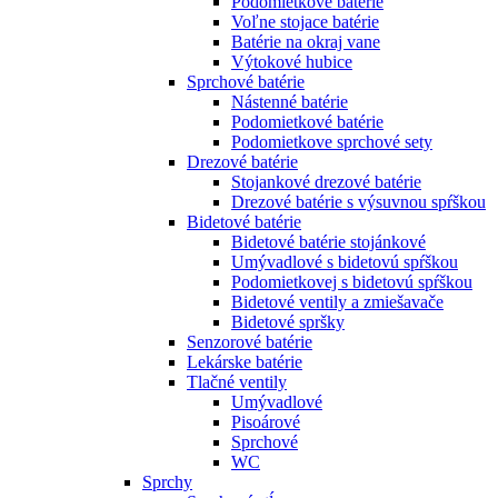
Podomietkové batérie
Voľne stojace batérie
Batérie na okraj vane
Výtokové hubice
Sprchové batérie
Nástenné batérie
Podomietkové batérie
Podomietkove sprchové sety
Drezové batérie
Stojankové drezové batérie
Drezové batérie s výsuvnou spŕškou
Bidetové batérie
Bidetové batérie stojánkové
Umývadlové s bidetovú spŕškou
Podomietkovej s bidetovú spŕškou
Bidetové ventily a zmiešavače
Bidetové spršky
Senzorové batérie
Lekárske batérie
Tlačné ventily
Umývadlové
Pisoárové
Sprchové
WC
Sprchy