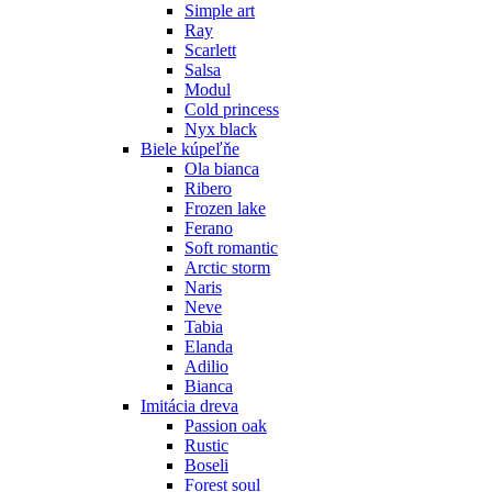
Simple art
Ray
Scarlett
Salsa
Modul
Cold princess
Nyx black
Biele kúpeľňe
Ola bianca
Ribero
Frozen lake
Ferano
Soft romantic
Arctic storm
Naris
Neve
Tabia
Elanda
Adilio
Bianca
Imitácia dreva
Passion oak
Rustic
Boseli
Forest soul