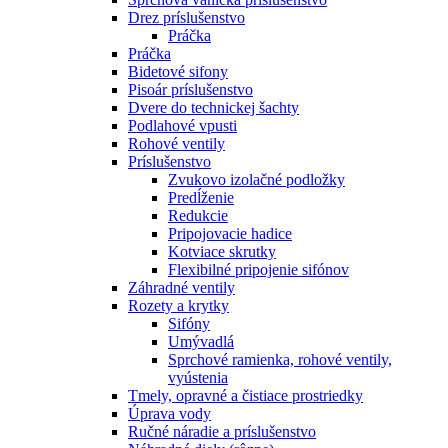
Drez príslušenstvo
Práčka
Práčka
Bidetové sifony
Pisoár príslušenstvo
Dvere do technickej šachty
Podlahové vpusti
Rohové ventily
Príslušenstvo
Zvukovo izolačné podložky
Predĺženie
Redukcie
Pripojovacie hadice
Kotviace skrutky
Flexibilné pripojenie sifónov
Záhradné ventily
Rozety a krytky
Sifóny
Umývadlá
Sprchové ramienka, rohové ventily,
vyústenia
Tmely, opravné a čistiace prostriedky
Úprava vody
Ručné náradie a príslušenstvo