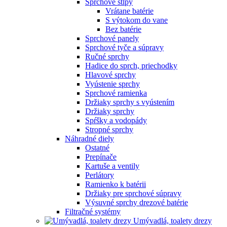
Sprchové stĺpy
Vrátane batérie
S výtokom do vane
Bez batérie
Sprchové panely
Sprchové tyče a súpravy
Ručné sprchy
Hadice do sprch, priechodky
Hlavové sprchy
Vyústenie sprchy
Sprchové ramienka
Držiaky sprchy s vyústením
Držiaky sprchy
Spŕšky a vodopády
Stropné sprchy
Náhradné diely
Ostatné
Prepínače
Kartuše a ventily
Perlátory
Ramienko k batérii
Držiaky pre sprchové súpravy
Výsuvné sprchy drezové batérie
Filtračné systémy
Umývadlá, toalety drezy