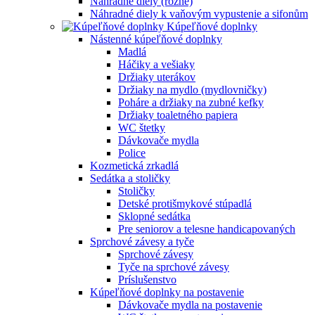
Náhradné diely (rôzne)
Náhradné diely k vaňovým vypustenie a sifonům
Kúpeľňové doplnky
Nástenné kúpeľňové doplnky
Madlá
Háčiky a vešiaky
Držiaky uterákov
Držiaky na mydlo (mydlovničky)
Poháre a držiaky na zubné kefky
Držiaky toaletného papiera
WC štetky
Dávkovače mydla
Police
Kozmetická zrkadlá
Sedátka a stoličky
Stoličky
Detské protišmykové stúpadlá
Sklopné sedátka
Pre seniorov a telesne handicapovaných
Sprchové závesy a tyče
Sprchové závesy
Tyče na sprchové závesy
Príslušenstvo
Kúpeľňové doplnky na postavenie
Dávkovače mydla na postavenie