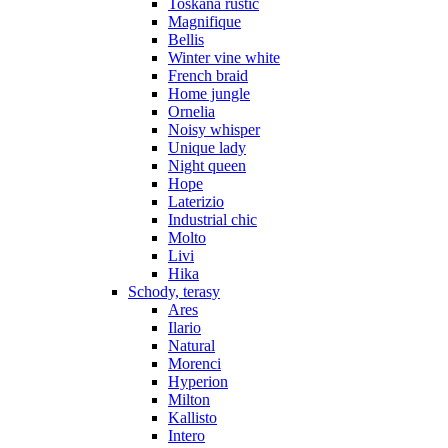
Toskana rustic
Magnifique
Bellis
Winter vine white
French braid
Home jungle
Ornelia
Noisy whisper
Unique lady
Night queen
Hope
Laterizio
Industrial chic
Molto
Livi
Hika
Schody, terasy
Ares
Ilario
Natural
Morenci
Hyperion
Milton
Kallisto
Intero