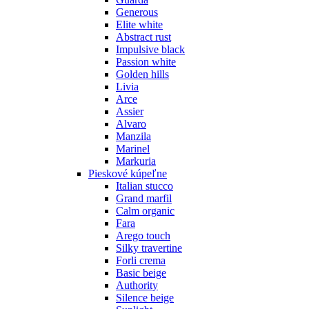
Generous
Elite white
Abstract rust
Impulsive black
Passion white
Golden hills
Livia
Arce
Assier
Alvaro
Manzila
Marinel
Markuria
Pieskové kúpeľne
Italian stucco
Grand marfil
Calm organic
Fara
Arego touch
Silky travertine
Forli crema
Basic beige
Authority
Silence beige