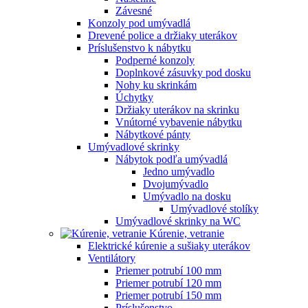
Závesné
Konzoly pod umývadlá
Drevené police a držiaky uterákov
Príslušenstvo k nábytku
Podperné konzoly
Doplnkové zásuvky pod dosku
Nohy ku skrinkám
Úchytky
Držiaky uterákov na skrinku
Vnútorné vybavenie nábytku
Nábytkové pánty
Umývadlové skrinky
Nábytok podľa umývadlá
Jedno umývadlo
Dvojumývadlo
Umývadlo na dosku
Umývadlové stolíky
Umývadlové skrinky na WC
Kúrenie, vetranie
Elektrické kúrenie a sušiaky uterákov
Ventilátory
Priemer potrubí 100 mm
Priemer potrubí 120 mm
Priemer potrubí 150 mm
Príslušenstvo