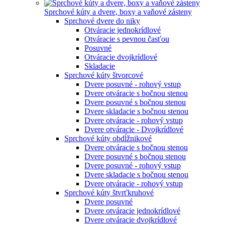
Sprchové kúty a dvere, boxy a vaňové zásteny
Sprchové dvere do niky
Otváracie jednokrídlové
Otváracie s pevnou časťou
Posuvné
Otváracie dvojkrídlové
Skladacie
Sprchové kúty štvorcové
Dvere posuvné - rohový vstup
Dvere otváracie s bočnou stenou
Dvere posuvné s bočnou stenou
Dvere skladacie s bočnou stenou
Dvere otváracie - rohový vstup
Dvere otváracie - Dvojkrídlové
Sprchové kúty obdĺžnikové
Dvere otváracie s bočnou stenou
Dvere posuvné s bočnou stenou
Dvere posuvné - rohový vstup
Dvere skladacie s bočnou stenou
Dvere otváracie - rohový vstup
Sprchové kúty štvrťkruhové
Dvere posuvné
Dvere otváracie jednokrídlové
Dvere otváracie dvojkrídlové