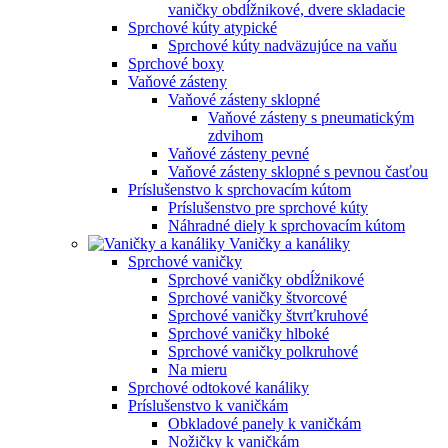
vaničky obdĺžnikové, dvere skladacie
Sprchové kúty atypické
Sprchové kúty nadväzujúce na vaňu
Sprchové boxy
Vaňové zásteny
Vaňové zásteny sklopné
Vaňové zásteny s pneumatickým
zdvihom
Vaňové zásteny pevné
Vaňové zásteny sklopné s pevnou časťou
Príslušenstvo k sprchovacím kútom
Príslušenstvo pre sprchové kúty
Náhradné diely k sprchovacím kútom
Vaničky a kanáliky
Sprchové vaničky
Sprchové vaničky obdĺžnikové
Sprchové vaničky štvorcové
Sprchové vaničky štvrťkruhové
Sprchové vaničky hlboké
Sprchové vaničky polkruhové
Na mieru
Sprchové odtokové kanáliky
Príslušenstvo k vaničkám
Obkladové panely k vaničkám
Nožičky k vaničkám