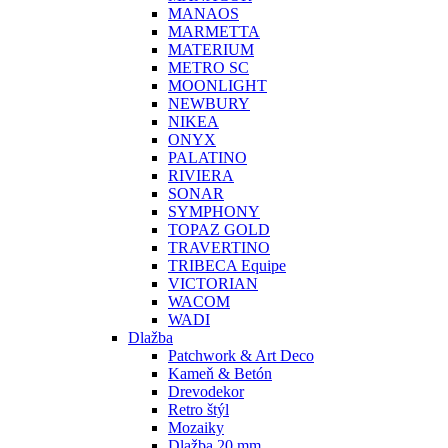
MANAOS
MARMETTA
MATERIUM
METRO SC
MOONLIGHT
NEWBURY
NIKEA
ONYX
PALATINO
RIVIERA
SONAR
SYMPHONY
TOPAZ GOLD
TRAVERTINO
TRIBECA Equipe
VICTORIAN
WACOM
WADI
Dlažba
Patchwork & Art Deco
Kameň & Betón
Drevodekor
Retro štýl
Mozaiky
Dlažba 20 mm