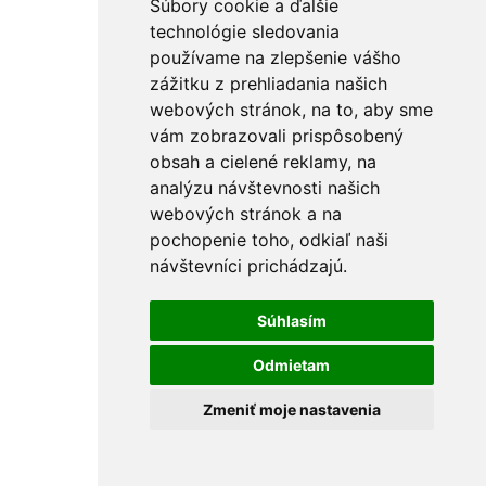
Súbory cookie a ďalšie
Ostatné
PU peny a tmely
technológie sledovania
Vedrá
používame na zlepšenie vášho
Špachtle a hladítka
zážitku z prehliadania našich
Držiaky na brúsne mriežky
Pištole na PU penu
webových stránok, na to, aby sme
Vytlačovacie lisy
vám zobrazovali prispôsobený
Krížiky a kliny
obsah a cielené reklamy, na
Rebríky a vozíky
FÚRIKY
analýzu návštevnosti našich
Skrutkovače a hroty
webových stránok a na
Nástrčné kľúče
pochopenie toho, odkiaľ naši
Držiaky hrotov
L-kľúče
návštevníci prichádzajú.
Skrutkovače
Sady skrutkovačov a hrotov
Súhlasím
Hroty KITO Gripp
Sady hrotov
Špecialne hroty
Odmietam
Hroty KITO Smart
Hroty KITO Shark
Zmeniť moje nastavenia
Sekáče a priebojníky
Výsečníky
Priebojníky
Tyče na debny