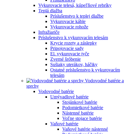
Vykurovacie telesá, kúpeľňové rebríky
Teplá dlažba
Príslušenstvo k teplej dlažbe
Vykurovacie káble
Vykurovacie rohože
Infražiariče
Príslušenstvo k vykurovacím telesám
Krycie rozety a záslepky
Pripojovacie sady
El. vykurovacie tyče
Zverné šróbenie
Sušiaky uterákov, háčiky
Ostatné príslušenstvo k vykurovacím
telesám
Vodovodné batérie a
sprchy
Vodovodné batérie
Umývadlové batérie
Stojánkové batérie
Podomietkové batérie
Nástenné batérie
Voľne stojace batérie
Vaňové batérie
Vaňové batérie nástenné