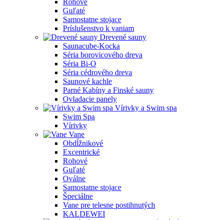
Rohové
Guľaté
Samostatne stojace
Príslušenstvo k vaniam
Drevené sauny
Saunacube-Kocka
Séria borovicového dreva
Séria Bi-O
Séria cédrového dreva
Saunové kachle
Parné Kabíny a Finské sauny
Ovladacie panely
Vírivky a Swim spa
Swim Spa
Vírivky
Vane
Obdĺžnikové
Excentrické
Rohové
Guľaté
Oválne
Samostatne stojace
Špeciálne
Vane pre telesne postihnutých
KALDEWEI