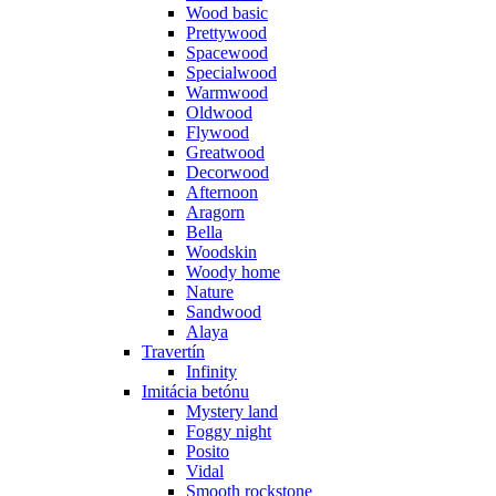
Wood basic
Prettywood
Spacewood
Specialwood
Warmwood
Oldwood
Flywood
Greatwood
Decorwood
Afternoon
Aragorn
Bella
Woodskin
Woody home
Nature
Sandwood
Alaya
Travertín
Infinity
Imitácia betónu
Mystery land
Foggy night
Posito
Vidal
Smooth rockstone