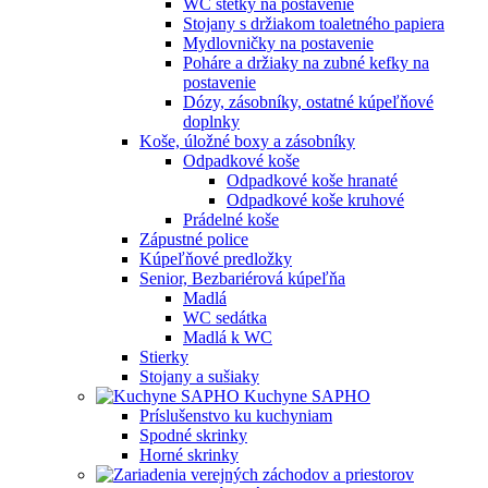
WC štetky na postavenie
Stojany s držiakom toaletného papiera
Mydlovničky na postavenie
Poháre a držiaky na zubné kefky na
postavenie
Dózy, zásobníky, ostatné kúpeľňové
doplnky
Koše, úložné boxy a zásobníky
Odpadkové koše
Odpadkové koše hranaté
Odpadkové koše kruhové
Prádelné koše
Zápustné police
Kúpeľňové predložky
Senior, Bezbariérová kúpeľňa
Madlá
WC sedátka
Madlá k WC
Stierky
Stojany a sušiaky
Kuchyne SAPHO
Príslušenstvo ku kuchyniam
Spodné skrinky
Horné skrinky