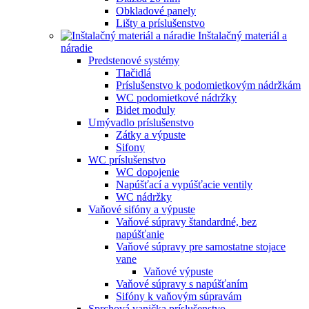
Obkladové panely
Lišty a príslušenstvo
Inštalačný materiál a
náradie
Predstenové systémy
Tlačidlá
Príslušenstvo k podomietkovým nádržkám
WC podomietkové nádržky
Bidet moduly
Umývadlo príslušenstvo
Zátky a výpuste
Sifony
WC príslušenstvo
WC dopojenie
Napúšťací a vypúšťacie ventily
WC nádržky
Vaňové sifóny a výpuste
Vaňové súpravy štandardné, bez
napúšťanie
Vaňové súpravy pre samostatne stojace
vane
Vaňové výpuste
Vaňové súpravy s napúšťaním
Sifóny k vaňovým súpravám
Sprchová vanička príslušenstvo