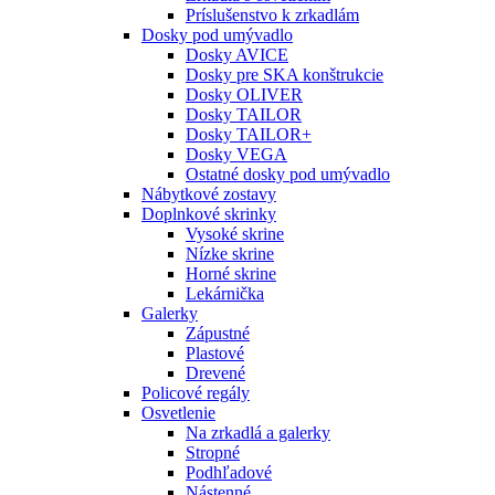
Príslušenstvo k zrkadlám
Dosky pod umývadlo
Dosky AVICE
Dosky pre SKA konštrukcie
Dosky OLIVER
Dosky TAILOR
Dosky TAILOR+
Dosky VEGA
Ostatné dosky pod umývadlo
Nábytkové zostavy
Doplnkové skrinky
Vysoké skrine
Nízke skrine
Horné skrine
Lekárnička
Galerky
Zápustné
Plastové
Drevené
Policové regály
Osvetlenie
Na zrkadlá a galerky
Stropné
Podhľadové
Nástenné