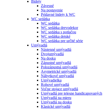
Bidety
Závesné
Na postavenie
Prídavné bidety k WC
WC sedátka
WC sedátka
WC sedátka drevodekor
WC sedátka s potlačou
WC sedátka detské
WC sedátka pre určité série
Umývadlá
Nástenné umývadlá
Dvojumývadlá
Na dosku
Zápustné umývadlá
Polozápustná umývadlá
Asymetrické umývadlá
Nábytkové umývadlá
Umývadielka
Rohové umývadlá
Voľne stojace umývadlá
Umývadlá pre telesne handicapovaných
Umývadlá na mieru
Umývadlá na dosku
Klasické umývadlá