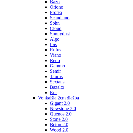
Bazo
Orione
Proteo
Scandiano
Sohn
Cloud
Sunnydust
Algo
Ibis
Rufus
Viano
Redo
Gammo
Semir
Taurus
Sextans
Bazalto
Eris
Vonkajšia 2cm dlažba
Gigant 2.0
Newstone 2.0
Quenos 2.0
Stone 2.0
Beton 2.0
Wood 2.0