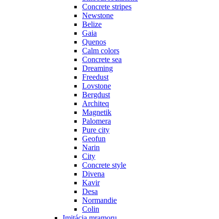
Concrete stripes
Newstone
Belize
Gaia
Quenos
Calm colors
Concrete sea
Dreaming
Freedust
Lovstone
Bergdust
Architeq
Magnetik
Palomera
Pure city
Geofun
Narin
City
Concrete style
Divena
Kavir
Desa
Normandie
Colin
Imitácia mramoru