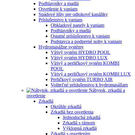
Podhlavníky a madlá
Osvetlenie k vaniam
Spádové lišty pre odtokové kanáliky
Príslušenstvo k vaniam
Obkladové panely k vaniam
Podhlavníky a madlá
Ostatné príslušenstvo k vaniam
Podstavca a podperné nohy k vaniam
Hydromasážne systémy
Vírivý systém HYDRO POOL
Vírivý systém HYDRO LUX
Vírivý a perličkový systém KOMBI
POOL
Vírivý a perličkový systém KOMBI LUX
Perličkový systém TURBO AIR
Voliteľné príslušenstvo k hydromasážam
Nábytok, zrkadlá a
osvetlenie
Zrkadlá
Okrúhle zrkadlá
Zrkadlá bez osvetlenia
Jednoduchá zrkadlá
Zrkadlá s rámom
Výklopná zrkadlá
Zrkadlá s osvetlením