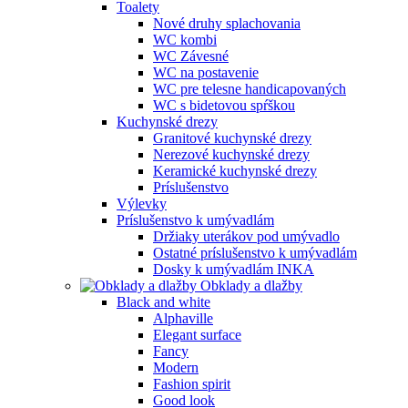
Toalety
Nové druhy splachovania
WC kombi
WC Závesné
WC na postavenie
WC pre telesne handicapovaných
WC s bidetovou spŕškou
Kuchynské drezy
Granitové kuchynské drezy
Nerezové kuchynské drezy
Keramické kuchynské drezy
Príslušenstvo
Výlevky
Príslušenstvo k umývadlám
Držiaky uterákov pod umývadlo
Ostatné príslušenstvo k umývadlám
Dosky k umývadlám INKA
Obklady a dlažby
Black and white
Alphaville
Elegant surface
Fancy
Modern
Fashion spirit
Good look