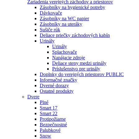
Zariadenia verejných záchodov a priestorov
Zásobníky na hygienické potreby
Dávkovače
Zásobníky na WC papier
Zásobníky na uteráky
Sušiče rúk
Deliace priečky záchodových kabín
Urinály
Urinály
Splachovače
Napájacie zdroje
Deliace steny medzi urinály
Príslušenstvo pre urinály
Doplnky do verejných priestorov PUBLIC
Informačné značky
Dverné dorazy
Ostatné produkty
Dvere
Plné
Smart 17
Smart 22
Protipožiarne
Bezpečnostné
Palubkové
Snow