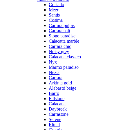
Cristallo
Meer
Santis
Cosima
Carrara pulpis
Carrara soft
Stone paradise
Calacatta marble
Carrara chic
Noisy grey
Calacatta classico
Nyx
Marmo paradiso
Nezia
Carrara
Arkinia gold
Alabastri beige
Barro
Fillstone
Calacatta
Daybreak
Carrastone
Serene
Ritual
Guarda