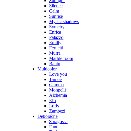
Sunlight
Silence
Calm
Sunrise
Mystic shadows
Symetry
Enrica
Palazzo
Emilly
Fernetti
Murra
Marble room
Bantu
Multicolor
Love you
Tamoe
Gamma
Monpelli
Alchemia
Elfi
Loris
Zambezi
Dekoračné
Saragossa
Fanti