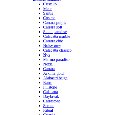
Cristallo
Meer
Santis
Cosima
Carrara pulpis
Carrara soft
Stone paradise
Calacatta marble
Carrara chic
Noisy grey
Calacatta classico
Nyx
Marmo paradiso
Nezia
Carrara
Arkinia gold
Alabastri beige
Barro
Fillstone
Calacatta
Daybreak
Carrastone
Serene
Ritual
Guarda