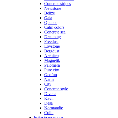
Concrete stripes
Newstone
Belize
Gaia
Quenos
Calm colors
Concrete sea
Dreaming
Freedust
Lovstone
Bergdust
Architeq
Magnetik
Palomera
Pure city
Geofun
Narin
City
Concrete style
Divena
Kavir
Desa
Normandie
Colin
Imitácia mramoru