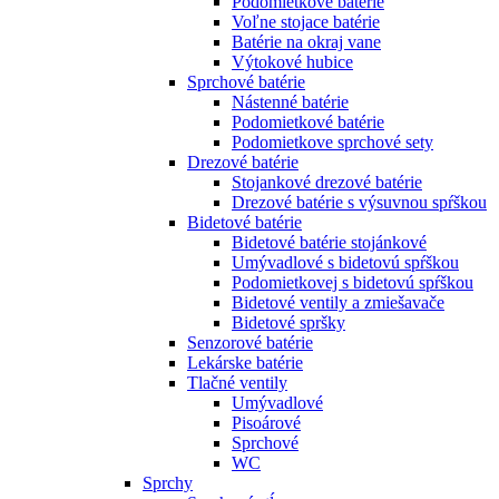
Podomietkové batérie
Voľne stojace batérie
Batérie na okraj vane
Výtokové hubice
Sprchové batérie
Nástenné batérie
Podomietkové batérie
Podomietkove sprchové sety
Drezové batérie
Stojankové drezové batérie
Drezové batérie s výsuvnou spŕškou
Bidetové batérie
Bidetové batérie stojánkové
Umývadlové s bidetovú spŕškou
Podomietkovej s bidetovú spŕškou
Bidetové ventily a zmiešavače
Bidetové spršky
Senzorové batérie
Lekárske batérie
Tlačné ventily
Umývadlové
Pisoárové
Sprchové
WC
Sprchy