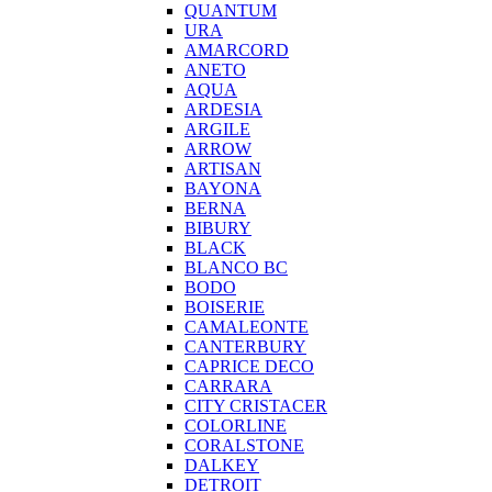
QUANTUM
URA
AMARCORD
ANETO
AQUA
ARDESIA
ARGILE
ARROW
ARTISAN
BAYONA
BERNA
BIBURY
BLACK
BLANCO BC
BODO
BOISERIE
CAMALEONTE
CANTERBURY
CAPRICE DECO
CARRARA
CITY CRISTACER
COLORLINE
CORALSTONE
DALKEY
DETROIT