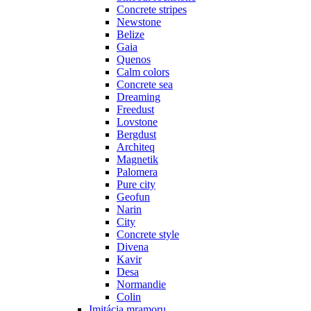
Concrete stripes
Newstone
Belize
Gaia
Quenos
Calm colors
Concrete sea
Dreaming
Freedust
Lovstone
Bergdust
Architeq
Magnetik
Palomera
Pure city
Geofun
Narin
City
Concrete style
Divena
Kavir
Desa
Normandie
Colin
Imitácia mramoru