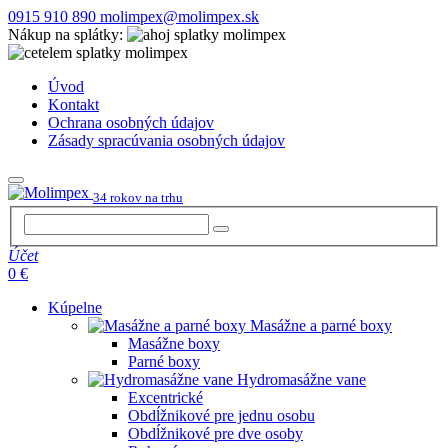
0915 910 890
molimpex@molimpex.sk
Nákup na splátky:
Úvod
Kontakt
Ochrana osobných údajov
Zásady spracúvania osobných údajov
34 rokov na trhu
Účet
0 €
Kúpelne
Masážne a parné boxy
Masážne boxy
Parné boxy
Hydromasážne vane
Excentrické
Obdĺžnikové pre jednu osobu
Obdĺžnikové pre dve osoby