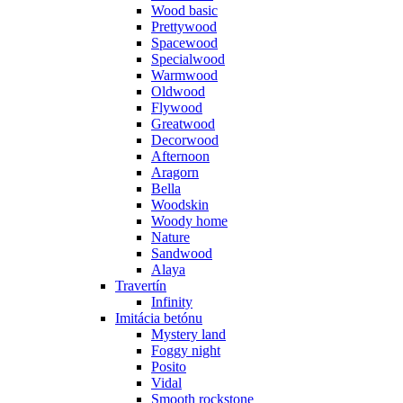
Wood basic
Prettywood
Spacewood
Specialwood
Warmwood
Oldwood
Flywood
Greatwood
Decorwood
Afternoon
Aragorn
Bella
Woodskin
Woody home
Nature
Sandwood
Alaya
Travertín
Infinity
Imitácia betónu
Mystery land
Foggy night
Posito
Vidal
Smooth rockstone