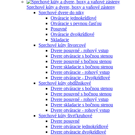
Sprchové kúty a dvere, boxy a vaňové zásteny
Sprchové dvere do niky
Otváracie jednokrídlové
Otváracie s pevnou časťou
Posuvné
Otváracie dvojkrídlové
Skladacie
Sprchové kúty štvorcové
Dvere posuvné - rohový vstup
Dvere otváracie s bočnou stenou
Dvere posuvné s bočnou stenou
Dvere skladacie s bočnou stenou
Dvere otváracie - rohový vstup
Dvere otváracie - Dvojkrídlové
Sprchové kúty obdĺžnikové
Dvere otváracie s bočnou stenou
Dvere posuvné s bočnou stenou
Dvere posuvné - rohový vstup
Dvere skladacie s bočnou stenou
Dvere otváracie - rohový vstup
Sprchové kúty štvrťkruhové
Dvere posuvné
Dvere otváracie jednokrídlové
Dvere otváracie dvojkrídlové