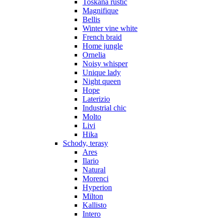
Toskana rustic
Magnifique
Bellis
Winter vine white
French braid
Home jungle
Ornelia
Noisy whisper
Unique lady
Night queen
Hope
Laterizio
Industrial chic
Molto
Livi
Hika
Schody, terasy
Ares
Ilario
Natural
Morenci
Hyperion
Milton
Kallisto
Intero