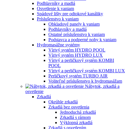
Podhlavníky a madlá
Osvetlenie k vaniam
Spádové lišty pre odtokové kanáliky
Príslušenstvo k vaniam
Obkladové panely k vaniam
Podhlavníky a madlá
Ostatné príslušenstvo k vaniam
Podstavca a podperné nohy k vaniam
Hydromasážne systémy
Vírivý systém HYDRO POOL
Vírivý systém HYDRO LUX
Vírivý a perličkový systém KOMBI
POOL
Vírivý a perličkový systém KOMBI LUX
Perličkový systém TURBO AIR
Voliteľné príslušenstvo k hydromasážam
Nábytok, zrkadlá a
osvetlenie
Zrkadlá
Okrúhle zrkadlá
Zrkadlá bez osvetlenia
Jednoduchá zrkadlá
Zrkadlá s rámom
Výklopná zrkadlá
Zrkadlá s osvetlením