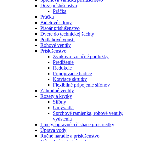
Drez príslušenstvo
Práčka
Práčka
Bidetové sifony
Pisoár príslušenstvo
Dvere do technickej šachty
Podlahové vpusti
Rohové ventily
Príslušenstvo
Zvukovo izolačné podložky
Predĺženie
Redukcie
Pripojovacie hadice
Kotviace skrutky
Flexibilné pripojenie sifónov
Záhradné ventily
Rozety a krytky
Sifóny
Umývadlá
Sprchové ramienka, rohové ventily,
vyústenia
Tmely, opravné a čistiace prostriedky
Úprava vody
Ručné náradie a príslušenstvo