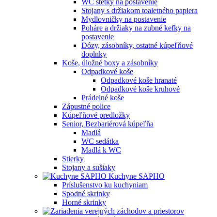
WC štetky na postavenie
Stojany s držiakom toaletného papiera
Mydlovničky na postavenie
Poháre a držiaky na zubné kefky na
postavenie
Dózy, zásobníky, ostatné kúpeľňové
doplnky
Koše, úložné boxy a zásobníky
Odpadkové koše
Odpadkové koše hranaté
Odpadkové koše kruhové
Prádelné koše
Zápustné police
Kúpeľňové predložky
Senior, Bezbariérová kúpeľňa
Madlá
WC sedátka
Madlá k WC
Stierky
Stojany a sušiaky
Kuchyne SAPHO
Príslušenstvo ku kuchyniam
Spodné skrinky
Horné skrinky