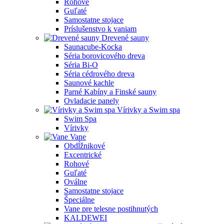
Rohové
Guľaté
Samostatne stojace
Príslušenstvo k vaniam
Drevené sauny
Saunacube-Kocka
Séria borovicového dreva
Séria Bi-O
Séria cédrového dreva
Saunové kachle
Parné Kabíny a Finské sauny
Ovladacie panely
Vírivky a Swim spa
Swim Spa
Vírivky
Vane
Obdĺžnikové
Excentrické
Rohové
Guľaté
Oválne
Samostatne stojace
Špeciálne
Vane pre telesne postihnutých
KALDEWEI