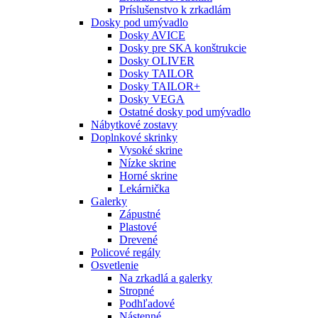
Príslušenstvo k zrkadlám
Dosky pod umývadlo
Dosky AVICE
Dosky pre SKA konštrukcie
Dosky OLIVER
Dosky TAILOR
Dosky TAILOR+
Dosky VEGA
Ostatné dosky pod umývadlo
Nábytkové zostavy
Doplnkové skrinky
Vysoké skrine
Nízke skrine
Horné skrine
Lekárnička
Galerky
Zápustné
Plastové
Drevené
Policové regály
Osvetlenie
Na zrkadlá a galerky
Stropné
Podhľadové
Nástenné