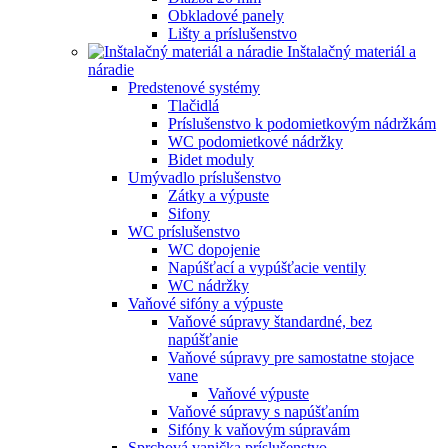
Obkladové panely
Lišty a príslušenstvo
Inštalačný materiál a
náradie
Predstenové systémy
Tlačidlá
Príslušenstvo k podomietkovým nádržkám
WC podomietkové nádržky
Bidet moduly
Umývadlo príslušenstvo
Zátky a výpuste
Sifony
WC príslušenstvo
WC dopojenie
Napúšťací a vypúšťacie ventily
WC nádržky
Vaňové sifóny a výpuste
Vaňové súpravy štandardné, bez
napúšťanie
Vaňové súpravy pre samostatne stojace
vane
Vaňové výpuste
Vaňové súpravy s napúšťaním
Sifóny k vaňovým súpravám
Sprchová vanička príslušenstvo