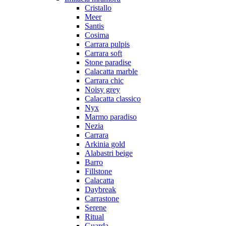
Cristallo
Meer
Santis
Cosima
Carrara pulpis
Carrara soft
Stone paradise
Calacatta marble
Carrara chic
Noisy grey
Calacatta classico
Nyx
Marmo paradiso
Nezia
Carrara
Arkinia gold
Alabastri beige
Barro
Fillstone
Calacatta
Daybreak
Carrastone
Serene
Ritual
Guarda