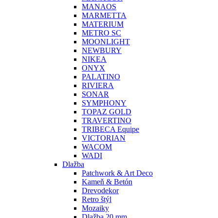
MANAOS
MARMETTA
MATERIUM
METRO SC
MOONLIGHT
NEWBURY
NIKEA
ONYX
PALATINO
RIVIERA
SONAR
SYMPHONY
TOPAZ GOLD
TRAVERTINO
TRIBECA Equipe
VICTORIAN
WACOM
WADI
Dlažba
Patchwork & Art Deco
Kameň & Betón
Drevodekor
Retro štýl
Mozaiky
Dlažba 20 mm