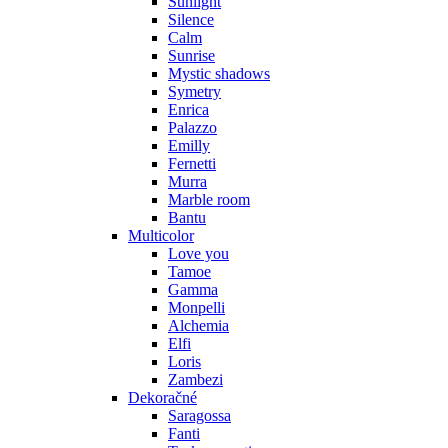
Sunlight
Silence
Calm
Sunrise
Mystic shadows
Symetry
Enrica
Palazzo
Emilly
Fernetti
Murra
Marble room
Bantu
Multicolor
Love you
Tamoe
Gamma
Monpelli
Alchemia
Elfi
Loris
Zambezi
Dekoračné
Saragossa
Fanti