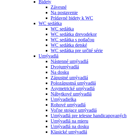
Bidety
Závesné
Na postavenie
Prídavné bidety k WC
WC sedátka
WC sedátka
WC sedátka drevodekor
WC sedátka s potlačou
WC sedátka detské
WC sedátka pre určité série
Umývadlá
Nástenné umývadlá
Dvojumývadlá
Na dosku
Zápustné umývadlá
Polozápustná umývadlá
Asymetrické umývadlá
Nábytkové umývadlá
Umývadielka
Rohové umývadlá
Voľne stojace umývadlá
Umývadlá pre telesne handicapovaných
Umývadlá na mieru
Umývadlá na dosku
Klasické umývadlá