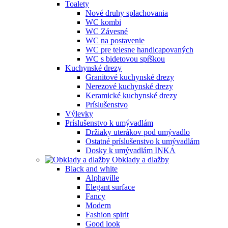
Toalety
Nové druhy splachovania
WC kombi
WC Závesné
WC na postavenie
WC pre telesne handicapovaných
WC s bidetovou spŕškou
Kuchynské drezy
Granitové kuchynské drezy
Nerezové kuchynské drezy
Keramické kuchynské drezy
Príslušenstvo
Výlevky
Príslušenstvo k umývadlám
Držiaky uterákov pod umývadlo
Ostatné príslušenstvo k umývadlám
Dosky k umývadlám INKA
Obklady a dlažby
Black and white
Alphaville
Elegant surface
Fancy
Modern
Fashion spirit
Good look