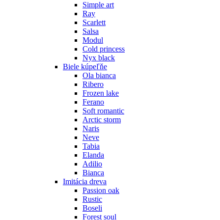
Simple art
Ray
Scarlett
Salsa
Modul
Cold princess
Nyx black
Biele kúpeľňe
Ola bianca
Ribero
Frozen lake
Ferano
Soft romantic
Arctic storm
Naris
Neve
Tabia
Elanda
Adilio
Bianca
Imitácia dreva
Passion oak
Rustic
Boseli
Forest soul