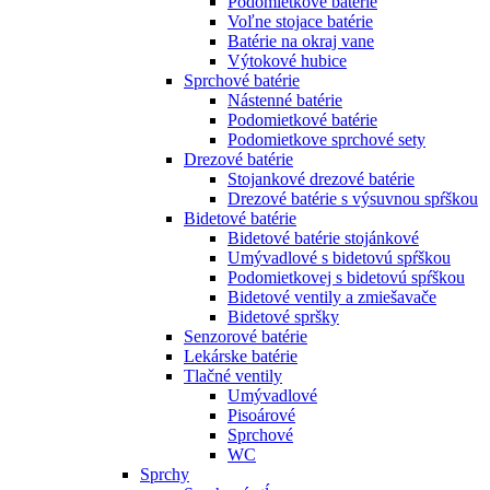
Podomietkové batérie
Voľne stojace batérie
Batérie na okraj vane
Výtokové hubice
Sprchové batérie
Nástenné batérie
Podomietkové batérie
Podomietkove sprchové sety
Drezové batérie
Stojankové drezové batérie
Drezové batérie s výsuvnou spŕškou
Bidetové batérie
Bidetové batérie stojánkové
Umývadlové s bidetovú spŕškou
Podomietkovej s bidetovú spŕškou
Bidetové ventily a zmiešavače
Bidetové spršky
Senzorové batérie
Lekárske batérie
Tlačné ventily
Umývadlové
Pisoárové
Sprchové
WC
Sprchy