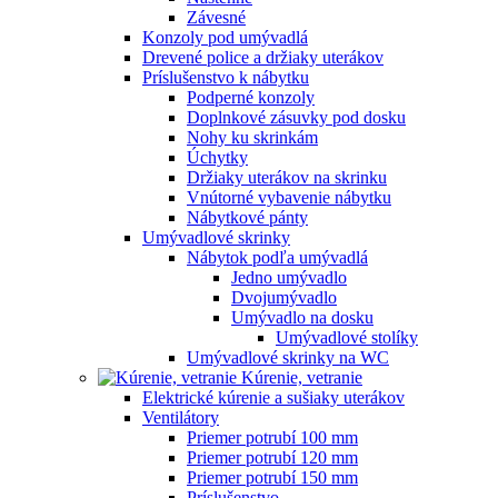
Závesné
Konzoly pod umývadlá
Drevené police a držiaky uterákov
Príslušenstvo k nábytku
Podperné konzoly
Doplnkové zásuvky pod dosku
Nohy ku skrinkám
Úchytky
Držiaky uterákov na skrinku
Vnútorné vybavenie nábytku
Nábytkové pánty
Umývadlové skrinky
Nábytok podľa umývadlá
Jedno umývadlo
Dvojumývadlo
Umývadlo na dosku
Umývadlové stolíky
Umývadlové skrinky na WC
Kúrenie, vetranie
Elektrické kúrenie a sušiaky uterákov
Ventilátory
Priemer potrubí 100 mm
Priemer potrubí 120 mm
Priemer potrubí 150 mm
Príslušenstvo