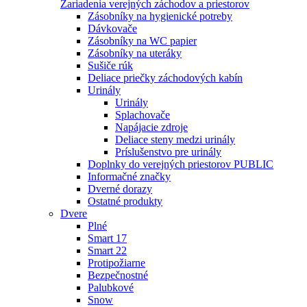
Zariadenia verejných záchodov a priestorov
Zásobníky na hygienické potreby
Dávkovače
Zásobníky na WC papier
Zásobníky na uteráky
Sušiče rúk
Deliace priečky záchodových kabín
Urinály
Urinály
Splachovače
Napájacie zdroje
Deliace steny medzi urinály
Príslušenstvo pre urinály
Doplnky do verejných priestorov PUBLIC
Informačné značky
Dverné dorazy
Ostatné produkty
Dvere
Plné
Smart 17
Smart 22
Protipožiarne
Bezpečnostné
Palubkové
Snow