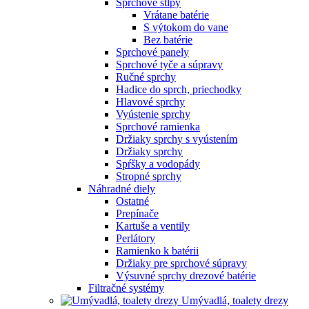
Sprchové stĺpy
Vrátane batérie
S výtokom do vane
Bez batérie
Sprchové panely
Sprchové tyče a súpravy
Ručné sprchy
Hadice do sprch, priechodky
Hlavové sprchy
Vyústenie sprchy
Sprchové ramienka
Držiaky sprchy s vyústením
Držiaky sprchy
Spŕšky a vodopády
Stropné sprchy
Náhradné diely
Ostatné
Prepínače
Kartuše a ventily
Perlátory
Ramienko k batérii
Držiaky pre sprchové súpravy
Výsuvné sprchy drezové batérie
Filtračné systémy
Umývadlá, toalety drezy