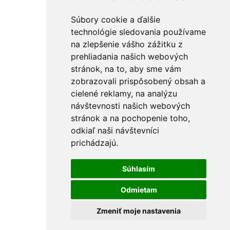
Ostatné
PU peny a tmely
Súbory cookie a ďalšie
Vedrá
technológie sledovania používame
Špachtle a hladítka
Držiaky na brúsne mriežky
na zlepšenie vášho zážitku z
Pištole na PU penu
prehliadania našich webových
Vytlačovacie lisy
stránok, na to, aby sme vám
Krížiky a kliny
Rebríky a vozíky
zobrazovali prispôsobený obsah a
FÚRIKY
cielené reklamy, na analýzu
Skrutkovače a hroty
návštevnosti našich webových
Nástrčné kľúče
Držiaky hrotov
stránok a na pochopenie toho,
L-kľúče
odkiaľ naši návštevníci
Skrutkovače
prichádzajú.
Sady skrutkovačov a hrotov
Hroty KITO Gripp
Sady hrotov
Súhlasím
Špecialne hroty
Hroty KITO Smart
Hroty KITO Shark
Odmietam
Sekáče a priebojníky
Výsečníky
Zmeniť moje nastavenia
Priebojníky
Tyče na debny