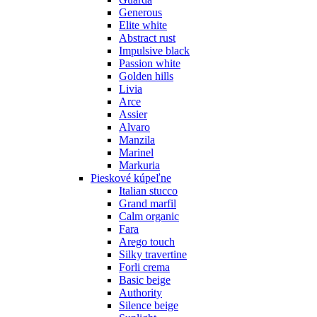
Generous
Elite white
Abstract rust
Impulsive black
Passion white
Golden hills
Livia
Arce
Assier
Alvaro
Manzila
Marinel
Markuria
Pieskové kúpeľne
Italian stucco
Grand marfil
Calm organic
Fara
Arego touch
Silky travertine
Forli crema
Basic beige
Authority
Silence beige