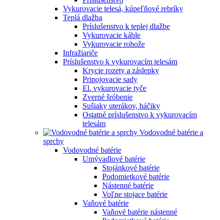
Vykurovacie telesá, kúpeľňové rebríky
Teplá dlažba
Príslušenstvo k teplej dlažbe
Vykurovacie káble
Vykurovacie rohože
Infražiariče
Príslušenstvo k vykurovacím telesám
Krycie rozety a záslepky
Pripojovacie sady
El. vykurovacie tyče
Zverné šróbenie
Sušiaky uterákov, háčiky
Ostatné príslušenstvo k vykurovacím
telesám
Vodovodné batérie a
sprchy
Vodovodné batérie
Umývadlové batérie
Stojánkové batérie
Podomietkové batérie
Nástenné batérie
Voľne stojace batérie
Vaňové batérie
Vaňové batérie nástenné