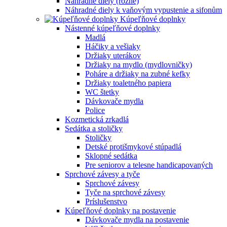
Náhradné diely (rôzne)
Náhradné diely k vaňovým vypustenie a sifonům
Kúpeľňové doplnky
Nástenné kúpeľňové doplnky
Madlá
Háčiky a vešiaky
Držiaky uterákov
Držiaky na mydlo (mydlovničky)
Poháre a držiaky na zubné kefky
Držiaky toaletného papiera
WC štetky
Dávkovače mydla
Police
Kozmetická zrkadlá
Sedátka a stoličky
Stoličky
Detské protišmykové stúpadlá
Sklopné sedátka
Pre seniorov a telesne handicapovaných
Sprchové závesy a tyče
Sprchové závesy
Tyče na sprchové závesy
Príslušenstvo
Kúpeľňové doplnky na postavenie
Dávkovače mydla na postavenie