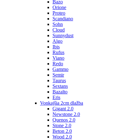
Bazo
Orione
Proteo
Scandiano
Sohn
Cloud
Sunnydust
Algo
Ibis
Rufus
Viano
Redo
Gammo
Semir
Taurus
Sextans
Bazalto
Eris
Vonkajšia 2cm dlažba
Gigant 2.0
Newstone 2.0
Quenos 2.0
Stone 2.0
Beton 2.0
Wood 2.0