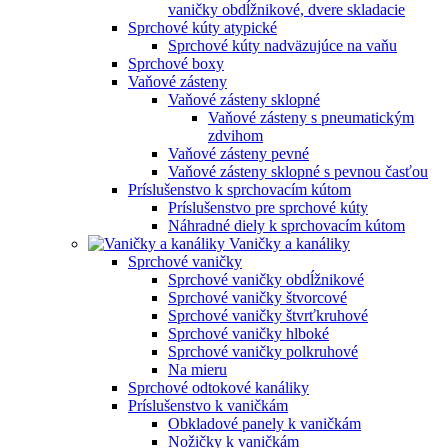
vaničky obdĺžnikové, dvere skladacie
Sprchové kúty atypické
Sprchové kúty nadväzujúce na vaňu
Sprchové boxy
Vaňové zásteny
Vaňové zásteny sklopné
Vaňové zásteny s pneumatickým
zdvihom
Vaňové zásteny pevné
Vaňové zásteny sklopné s pevnou časťou
Príslušenstvo k sprchovacím kútom
Príslušenstvo pre sprchové kúty
Náhradné diely k sprchovacím kútom
Vaničky a kanáliky
Sprchové vaničky
Sprchové vaničky obdĺžnikové
Sprchové vaničky štvorcové
Sprchové vaničky štvrťkruhové
Sprchové vaničky hlboké
Sprchové vaničky polkruhové
Na mieru
Sprchové odtokové kanáliky
Príslušenstvo k vaničkám
Obkladové panely k vaničkám
Nožičky k vaničkám