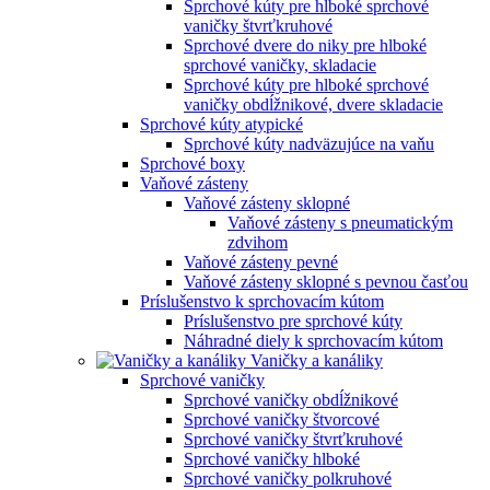
Sprchové kúty pre hlboké sprchové
vaničky štvrťkruhové
Sprchové dvere do niky pre hlboké
sprchové vaničky, skladacie
Sprchové kúty pre hlboké sprchové
vaničky obdĺžnikové, dvere skladacie
Sprchové kúty atypické
Sprchové kúty nadväzujúce na vaňu
Sprchové boxy
Vaňové zásteny
Vaňové zásteny sklopné
Vaňové zásteny s pneumatickým
zdvihom
Vaňové zásteny pevné
Vaňové zásteny sklopné s pevnou časťou
Príslušenstvo k sprchovacím kútom
Príslušenstvo pre sprchové kúty
Náhradné diely k sprchovacím kútom
Vaničky a kanáliky
Sprchové vaničky
Sprchové vaničky obdĺžnikové
Sprchové vaničky štvorcové
Sprchové vaničky štvrťkruhové
Sprchové vaničky hlboké
Sprchové vaničky polkruhové