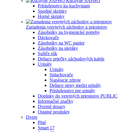
Kuchyne SAPHO
Príslušenstvo ku kuchyniam
Spodné skrinky
Horné skrinky
Zariadenia verejných záchodov a priestorov
Zásobníky na hygienické potreby
Dávkovače
Zásobníky na WC papier
Zásobníky na uteráky
Sušiče rúk
Deliace priečky záchodových kabín
Urinály
Urinály
Splachovače
Napájacie zdroje
Deliace steny medzi urinály
Príslušenstvo pre urinály
Doplnky do verejných priestorov PUBLIC
Informačné značky
Dverné dorazy
Ostatné produkty
Dvere
Plné
Smart 17