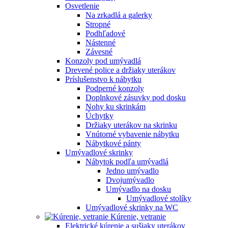
Osvetlenie
Na zrkadlá a galerky
Stropné
Podhľadové
Nástenné
Závesné
Konzoly pod umývadlá
Drevené police a držiaky uterákov
Príslušenstvo k nábytku
Podperné konzoly
Doplnkové zásuvky pod dosku
Nohy ku skrinkám
Úchytky
Držiaky uterákov na skrinku
Vnútorné vybavenie nábytku
Nábytkové pánty
Umývadlové skrinky
Nábytok podľa umývadlá
Jedno umývadlo
Dvojumývadlo
Umývadlo na dosku
Umývadlové stolíky
Umývadlové skrinky na WC
Kúrenie, vetranie
Elektrické kúrenie a sušiaky uterákov