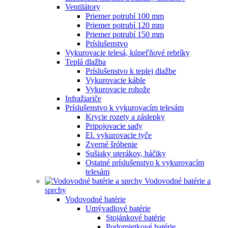
Ventilátory
Priemer potrubí 100 mm
Priemer potrubí 120 mm
Priemer potrubí 150 mm
Príslušenstvo
Vykurovacie telesá, kúpeľňové rebríky
Teplá dlažba
Príslušenstvo k teplej dlažbe
Vykurovacie káble
Vykurovacie rohože
Infražiariče
Príslušenstvo k vykurovacím telesám
Krycie rozety a záslepky
Pripojovacie sady
El. vykurovacie tyče
Zverné šróbenie
Sušiaky uterákov, háčiky
Ostatné príslušenstvo k vykurovacím
telesám
Vodovodné batérie a
sprchy
Vodovodné batérie
Umývadlové batérie
Stojánkové batérie
Podomietkové batérie