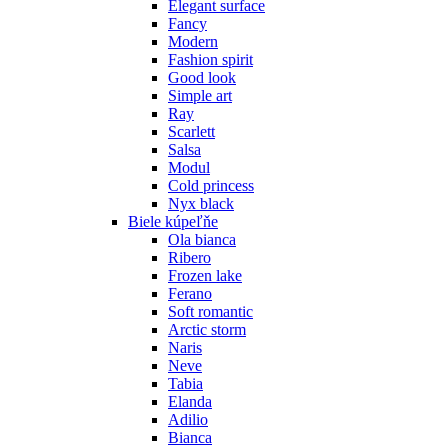
Elegant surface
Fancy
Modern
Fashion spirit
Good look
Simple art
Ray
Scarlett
Salsa
Modul
Cold princess
Nyx black
Biele kúpeľňe
Ola bianca
Ribero
Frozen lake
Ferano
Soft romantic
Arctic storm
Naris
Neve
Tabia
Elanda
Adilio
Bianca