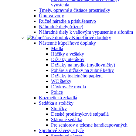
vyústenia
Tmely, opravné a čistiace prostriedky
Úprava vody
Ručné náradie a príslušenstvo
Náhradné diely (rôzne)
Náhradné diely k vaňovým vypustenie a sifonům
Kúpeľňové doplnky
Nástenné kúpeľňové doplnky
Madlá
Háčiky a vešiaky
Držiaky uterákov
Držiaky na mydlo (mydlovničky)
Poháre a držiaky na zubné kefky
Držiaky toaletného papiera
WC štetky
Dávkovače mydla
Police
Kozmetická zrkadlá
Sedátka a stoličky
Stoličky
Detské protišmykové stúpadlá
Sklopné sedátka
Pre seniorov a telesne handicapovaných
Sprchové závesy a tyče
Sprchové závesy