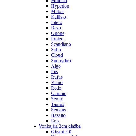
Morenci
Hyperion
Milton
Kallisto
Intero
Bazo
Orione
Proteo
Scandiano
Sohn
Cloud
Sunnydust
Algo
Ibis
Rufus
Viano
Redo
Gammo
Semir
Taurus
Sextans
Bazalto
Eris
Vonkajšia 2cm dlažba
Gigant 2.0