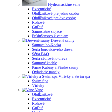
Hydromasážne vane
Excentrické
Obdĺžnikové pre jednu osobu
Obdĺžnikové pre dve osoby
Rohové
Guľaté
Samostatne stojace
Príslušenstvo k vaniam
Drevené sauny
Saunacube-Kocka
Séria borovicového dreva
Séria Bi-O
Séria cédrového dreva
Saunové kachle
Parné Kabíny a Finské sauny
Ovladacie panely
Vírivky a Swim spa
Swim Spa
Vírivky
Vane
Obdĺžnikové
Excentrické
Rohové
Guľaté