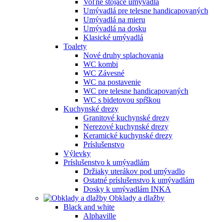
Voľne stojace umývadlá
Umývadlá pre telesne handicapovaných
Umývadlá na mieru
Umývadlá na dosku
Klasické umývadlá
Toalety
Nové druhy splachovania
WC kombi
WC Závesné
WC na postavenie
WC pre telesne handicapovaných
WC s bidetovou spŕškou
Kuchynské drezy
Granitové kuchynské drezy
Nerezové kuchynské drezy
Keramické kuchynské drezy
Príslušenstvo
Výlevky
Príslušenstvo k umývadlám
Držiaky uterákov pod umývadlo
Ostatné príslušenstvo k umývadlám
Dosky k umývadlám INKA
Obklady a dlažby
Black and white
Alphaville