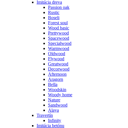
Imitácia dreva
Passion oak
Rustic
Boseli
Forest soul
Wood basic
Prettywood
Spacewood
Specialwood
Warmwood
Oldwood
Flywood
Greatwood
Decorwood
Afternoon
Aragorn
Bella
Woodskin
Woody home
Nature
Sandwood
Alaya
Travertín
Infinity
Imitácia betónu