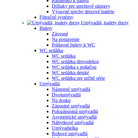
Ramienko k batérii
Držiaky pre sprchové súpravy
Výsuvné sprchy drezové batérie
Filtračné systémy
Umývadlá, toalety drezy
Bidety
Závesné
Na postavenie
Prídavné bidety k WC
WC sedátka
WC sedátka
WC sedátka drevodekor
WC sedátka s potlačou
WC sedátka detské
WC sedátka pre určité série
Umývadlá
Nástenné umývadlá
Dvojumývadlá
Na dosku
Zápustné umývadlá
Polozápustná umývadlá
Asymetrické umývadlá
Nábytkové umývadlá
Umývadielka
Rohové umývadlá