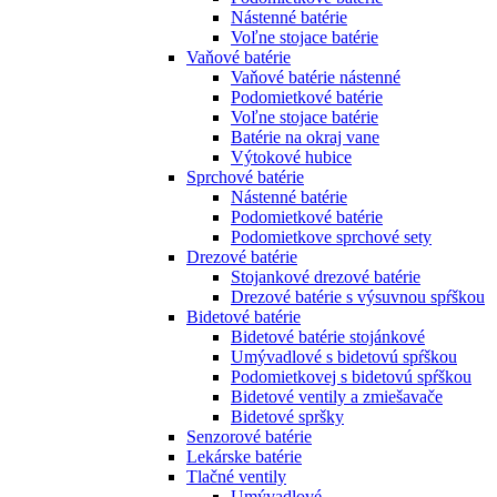
Nástenné batérie
Voľne stojace batérie
Vaňové batérie
Vaňové batérie nástenné
Podomietkové batérie
Voľne stojace batérie
Batérie na okraj vane
Výtokové hubice
Sprchové batérie
Nástenné batérie
Podomietkové batérie
Podomietkove sprchové sety
Drezové batérie
Stojankové drezové batérie
Drezové batérie s výsuvnou spŕškou
Bidetové batérie
Bidetové batérie stojánkové
Umývadlové s bidetovú spŕškou
Podomietkovej s bidetovú spŕškou
Bidetové ventily a zmiešavače
Bidetové spršky
Senzorové batérie
Lekárske batérie
Tlačné ventily
Umývadlové