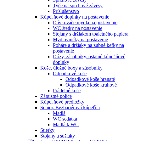
Tyče na sprchové závesy
Príslušenstvo
Kúpeľňové doplnky na postavenie
Dávkovače mydla na postavenie
WC štetky na postavenie
Stojany s držiakom toaletného papiera
Mydlovničky na postavenie
Poháre a držiaky na zubné kefky na
postavenie
Dózy, zásobníky, ostatné kúpeľňové
doplnky
Koše, úložné boxy a zásobníky
Odpadkové koše
Odpadkové koše hranaté
Odpadkové koše kruhové
Prádelné koše
Zápustné police
Kúpeľňové predložky
Senior, Bezbariérová kúpeľňa
Madlá
WC sedátka
Madlá k WC
Stierky
Stojany a sušiaky