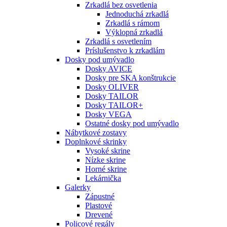
Zrkadlá bez osvetlenia
Jednoduchá zrkadlá
Zrkadlá s rámom
Výklopná zrkadlá
Zrkadlá s osvetlením
Príslušenstvo k zrkadlám
Dosky pod umývadlo
Dosky AVICE
Dosky pre SKA konštrukcie
Dosky OLIVER
Dosky TAILOR
Dosky TAILOR+
Dosky VEGA
Ostatné dosky pod umývadlo
Nábytkové zostavy
Doplnkové skrinky
Vysoké skrine
Nízke skrine
Horné skrine
Lekárnička
Galerky
Zápustné
Plastové
Drevené
Policové regály