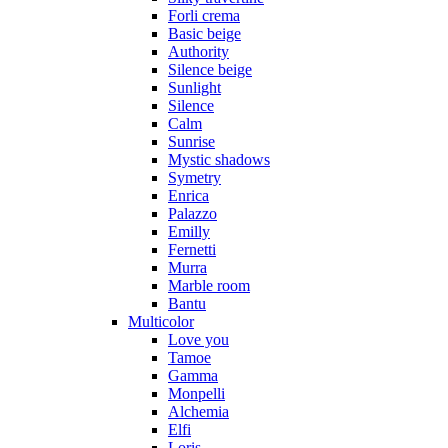
Forli crema
Basic beige
Authority
Silence beige
Sunlight
Silence
Calm
Sunrise
Mystic shadows
Symetry
Enrica
Palazzo
Emilly
Fernetti
Murra
Marble room
Bantu
Multicolor
Love you
Tamoe
Gamma
Monpelli
Alchemia
Elfi
Loris