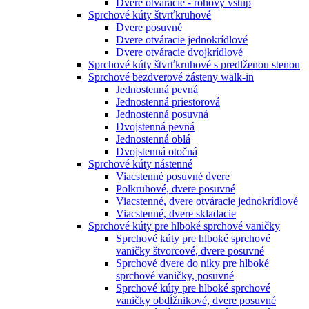
Dvere otváracie - rohový vstup
Sprchové kúty štvrťkruhové
Dvere posuvné
Dvere otváracie jednokrídlové
Dvere otváracie dvojkrídlové
Sprchové kúty štvrťkruhové s predlženou stenou
Sprchové bezdverové zásteny walk-in
Jednostenná pevná
Jednostenná priestorová
Jednostenná posuvná
Dvojstenná pevná
Jednostenná oblá
Dvojstenná otočná
Sprchové kúty nástenné
Viacstenné posuvné dvere
Polkruhové, dvere posuvné
Viacstenné, dvere otváracie jednokrídlové
Viacstenné, dvere skladacie
Sprchové kúty pre hlboké sprchové vaničky
Sprchové kúty pre hlboké sprchové
vaničky štvorcové, dvere posuvné
Sprchové dvere do niky pre hlboké
sprchové vaničky, posuvné
Sprchové kúty pre hlboké sprchové
vaničky obdĺžnikové, dvere posuvné