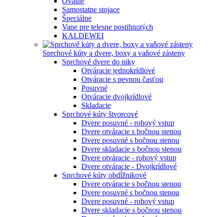
Oválne
Samostatne stojace
Špeciálne
Vane pre telesne postihnutých
KALDEWEI
Sprchové kúty a dvere, boxy a vaňové zásteny
Sprchové dvere do niky
Otváracie jednokrídlové
Otváracie s pevnou časťou
Posuvné
Otváracie dvojkrídlové
Skladacie
Sprchové kúty štvorcové
Dvere posuvné - rohový vstup
Dvere otváracie s bočnou stenou
Dvere posuvné s bočnou stenou
Dvere skladacie s bočnou stenou
Dvere otváracie - rohový vstup
Dvere otváracie - Dvojkrídlové
Sprchové kúty obdĺžnikové
Dvere otváracie s bočnou stenou
Dvere posuvné s bočnou stenou
Dvere posuvné - rohový vstup
Dvere skladacie s bočnou stenou