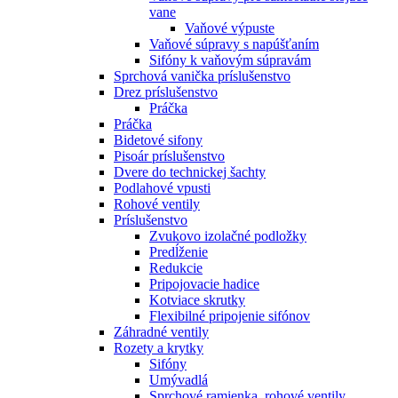
vane
Vaňové výpuste
Vaňové súpravy s napúšťaním
Sifóny k vaňovým súpravám
Sprchová vanička príslušenstvo
Drez príslušenstvo
Práčka
Práčka
Bidetové sifony
Pisoár príslušenstvo
Dvere do technickej šachty
Podlahové vpusti
Rohové ventily
Príslušenstvo
Zvukovo izolačné podložky
Predĺženie
Redukcie
Pripojovacie hadice
Kotviace skrutky
Flexibilné pripojenie sifónov
Záhradné ventily
Rozety a krytky
Sifóny
Umývadlá
Sprchové ramienka, rohové ventily,