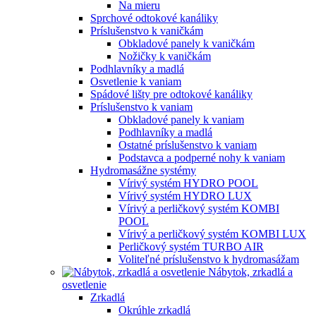
Na mieru
Sprchové odtokové kanáliky
Príslušenstvo k vaničkám
Obkladové panely k vaničkám
Nožičky k vaničkám
Podhlavníky a madlá
Osvetlenie k vaniam
Spádové lišty pre odtokové kanáliky
Príslušenstvo k vaniam
Obkladové panely k vaniam
Podhlavníky a madlá
Ostatné príslušenstvo k vaniam
Podstavca a podperné nohy k vaniam
Hydromasážne systémy
Vírivý systém HYDRO POOL
Vírivý systém HYDRO LUX
Vírivý a perličkový systém KOMBI
POOL
Vírivý a perličkový systém KOMBI LUX
Perličkový systém TURBO AIR
Voliteľné príslušenstvo k hydromasážam
Nábytok, zrkadlá a
osvetlenie
Zrkadlá
Okrúhle zrkadlá