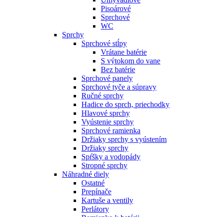
Pisoárové
Sprchové
WC
Sprchy
Sprchové stĺpy
Vrátane batérie
S výtokom do vane
Bez batérie
Sprchové panely
Sprchové tyče a súpravy
Ručné sprchy
Hadice do sprch, priechodky
Hlavové sprchy
Vyústenie sprchy
Sprchové ramienka
Držiaky sprchy s vyústením
Držiaky sprchy
Spŕšky a vodopády
Stropné sprchy
Náhradné diely
Ostatné
Prepínače
Kartuše a ventily
Perlátory