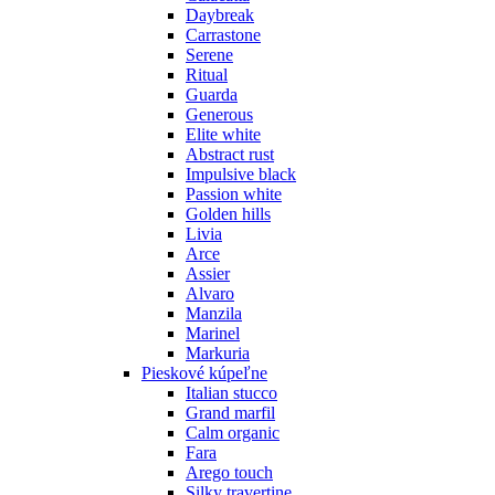
Daybreak
Carrastone
Serene
Ritual
Guarda
Generous
Elite white
Abstract rust
Impulsive black
Passion white
Golden hills
Livia
Arce
Assier
Alvaro
Manzila
Marinel
Markuria
Pieskové kúpeľne
Italian stucco
Grand marfil
Calm organic
Fara
Arego touch
Silky travertine