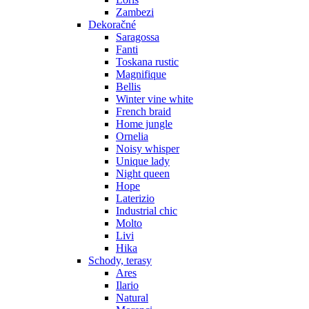
Zambezi
Dekoračné
Saragossa
Fanti
Toskana rustic
Magnifique
Bellis
Winter vine white
French braid
Home jungle
Ornelia
Noisy whisper
Unique lady
Night queen
Hope
Laterizio
Industrial chic
Molto
Livi
Hika
Schody, terasy
Ares
Ilario
Natural