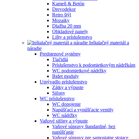
Kameň & Betón
Drevodekor
Retro štýl
Mozaiky
Dlažba 20 mm
Obkladové panely
Lišty a príslušenstvo
Inštalačný materiál a
náradie
Predstenové systémy
Tlačidlá
Príslušenstvo k podomietkovým nádržkám
WC podomietkové nádržky
Bidet moduly
Umývadlo príslušenstvo
Zátky a výpuste
Sifony
WC príslušenstvo
WC dopojenie
Napúšťací a vypúšťacie ventily
WC nádržky
Vaňové sifóny a výpuste
Vaňové súpravy štandardné, bez
napúšťanie
Vaňové súpravy pre samostatne stojace