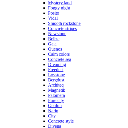
Mystery land
Foggy night
Posito
Vidal
Smooth rockstone
Concrete stripes
Newstone
Belize
Gaia
Quenos
Calm colors
Concrete sea
Dreaming
Freedust
Lovstone
Bergdust
Architeq
Magnetik
Palomera
Pure city
Geofun
Narin
City
Concrete style
Divena