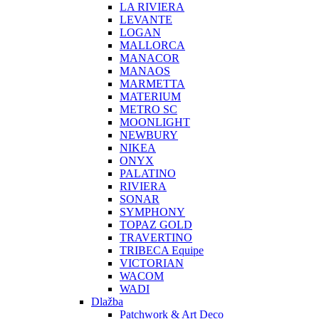
LA RIVIERA
LEVANTE
LOGAN
MALLORCA
MANACOR
MANAOS
MARMETTA
MATERIUM
METRO SC
MOONLIGHT
NEWBURY
NIKEA
ONYX
PALATINO
RIVIERA
SONAR
SYMPHONY
TOPAZ GOLD
TRAVERTINO
TRIBECA Equipe
VICTORIAN
WACOM
WADI
Dlažba
Patchwork & Art Deco