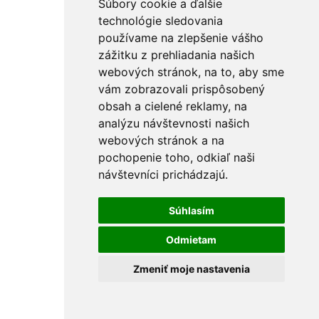
Súbory cookie a ďalšie
Štartovacie káble
Stavebné náradie
technológie sledovania
Rezačky
používame na zlepšenie vášho
Maliarské potreby
zážitku z prehliadania našich
Miešadlá
Ostatné
webových stránok, na to, aby sme
PU peny a tmely
vám zobrazovali prispôsobený
Vedrá
obsah a cielené reklamy, na
Špachtle a hladítka
Držiaky na brúsne mriežky
analýzu návštevnosti našich
Pištole na PU penu
webových stránok a na
Vytlačovacie lisy
pochopenie toho, odkiaľ naši
Krížiky a kliny
Rebríky a vozíky
návštevníci prichádzajú.
FÚRIKY
Skrutkovače a hroty
Nástrčné kľúče
Súhlasím
Držiaky hrotov
L-kľúče
Odmietam
Skrutkovače
Sady skrutkovačov a hrotov
Zmeniť moje nastavenia
Hroty KITO Gripp
Sady hrotov
Špecialne hroty
Hroty KITO Smart