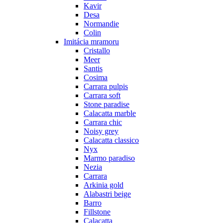
Kavir
Desa
Normandie
Colin
Imitácia mramoru
Cristallo
Meer
Santis
Cosima
Carrara pulpis
Carrara soft
Stone paradise
Calacatta marble
Carrara chic
Noisy grey
Calacatta classico
Nyx
Marmo paradiso
Nezia
Carrara
Arkinia gold
Alabastri beige
Barro
Fillstone
Calacatta