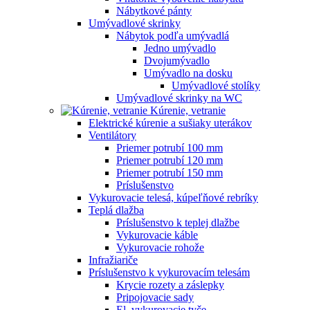
Nábytkové pánty
Umývadlové skrinky
Nábytok podľa umývadlá
Jedno umývadlo
Dvojumývadlo
Umývadlo na dosku
Umývadlové stolíky
Umývadlové skrinky na WC
Kúrenie, vetranie
Elektrické kúrenie a sušiaky uterákov
Ventilátory
Priemer potrubí 100 mm
Priemer potrubí 120 mm
Priemer potrubí 150 mm
Príslušenstvo
Vykurovacie telesá, kúpeľňové rebríky
Teplá dlažba
Príslušenstvo k teplej dlažbe
Vykurovacie káble
Vykurovacie rohože
Infražiariče
Príslušenstvo k vykurovacím telesám
Krycie rozety a záslepky
Pripojovacie sady
El. vykurovacie tyče