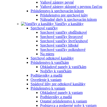
Vaňové zásteny pevné
Vaňové zásteny sklopné s pevnou časťou
Príslušenstvo k sprchovacím kútom
Príslušenstvo pre sprchové kúty
Náhradné diely k sprchovacím kútom
Vaničky a kanáliky
Sprchové vaničky
Sprchové vaničky obdĺžnikové
Sprchové vaničky štvorcové
Sprchové vaničky štvrťkruhové
Sprchové vaničky hlboké
Sprchové vaničky polkruhové
Na mieru
Sprchové odtokové kanáliky
Príslušenstvo k vaničkám
Obkladové panely k vaničkám
Nožičky k vaničkám
Podhlavníky a madlá
Osvetlenie k vaniam
Spádové lišty pre odtokové kanáliky
Príslušenstvo k vaniam
Obkladové panely k vaniam
Podhlavníky a madlá
Ostatné príslušenstvo k vaniam
Podstavca a podperné nohy k vaniam