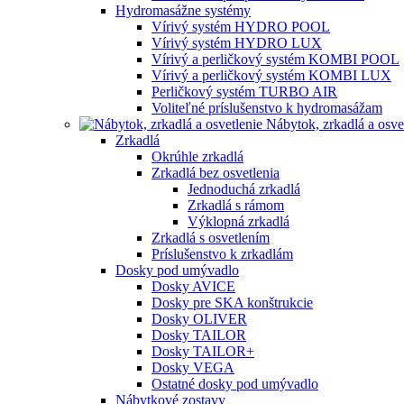
Hydromasážne systémy
Vírivý systém HYDRO POOL
Vírivý systém HYDRO LUX
Vírivý a perličkový systém KOMBI POOL
Vírivý a perličkový systém KOMBI LUX
Perličkový systém TURBO AIR
Voliteľné príslušenstvo k hydromasážam
Nábytok, zrkadlá a osve
Zrkadlá
Okrúhle zrkadlá
Zrkadlá bez osvetlenia
Jednoduchá zrkadlá
Zrkadlá s rámom
Výklopná zrkadlá
Zrkadlá s osvetlením
Príslušenstvo k zrkadlám
Dosky pod umývadlo
Dosky AVICE
Dosky pre SKA konštrukcie
Dosky OLIVER
Dosky TAILOR
Dosky TAILOR+
Dosky VEGA
Ostatné dosky pod umývadlo
Nábytkové zostavy