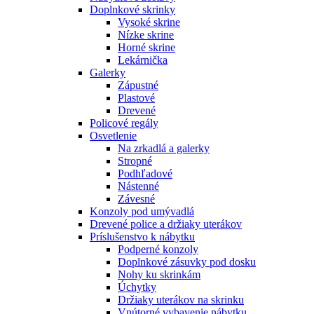
Doplnkové skrinky
Vysoké skrine
Nízke skrine
Horné skrine
Lekárnička
Galerky
Zápustné
Plastové
Drevené
Policové regály
Osvetlenie
Na zrkadlá a galerky
Stropné
Podhľadové
Nástenné
Závesné
Konzoly pod umývadlá
Drevené police a držiaky uterákov
Príslušenstvo k nábytku
Podperné konzoly
Doplnkové zásuvky pod dosku
Nohy ku skrinkám
Úchytky
Držiaky uterákov na skrinku
Vnútorné vybavenie nábytku