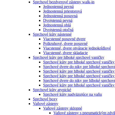
Sprchové bezdverové zásteny walk-in
Jednostenná pevná
Jednostenná priestorová
Jednostenná posuvná
Dvojstenná pevná
Jednostenná oblá
Dvojstenná otočná
Sprchové kúty nástenné
Viacstenné posuvné dvere
Polkruhové, dvere posuvné
Viacstenné, dvere otváracie jednokrídlové
Viacstenné, dvere skladacie
Sprchové kúty pre hlboké sprchové vaničky
Sprchové kúty pre hlboké sprchové vaničky
Sprchové dvere do niky pre hlboké sprchov
Sprchové kúty pre hlboké sprchové vaničky
Sprchové kúty pre hlboké sprchové vaničky
Sprchové dvere do niky pre hlboké sprchové
Sprchové kúty pre hlboké sprchové vaničky 
Sprchové kúty atypické
Sprchové kúty nadväzujúce na vaňu
Sprchové boxy
Vaňové zásteny
Vaňové zásteny sklopné
Vaňové zásteny s pneumatickým zdv