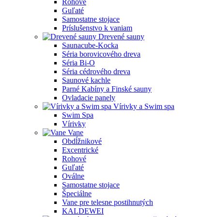
Rohové
Guľaté
Samostatne stojace
Príslušenstvo k vaniam
Drevené sauny
Saunacube-Kocka
Séria borovicového dreva
Séria Bi-O
Séria cédrového dreva
Saunové kachle
Parné Kabíny a Finské sauny
Ovladacie panely
Vírivky a Swim spa
Swim Spa
Vírivky
Vane
Obdĺžnikové
Excentrické
Rohové
Guľaté
Oválne
Samostatne stojace
Špeciálne
Vane pre telesne postihnutých
KALDEWEI