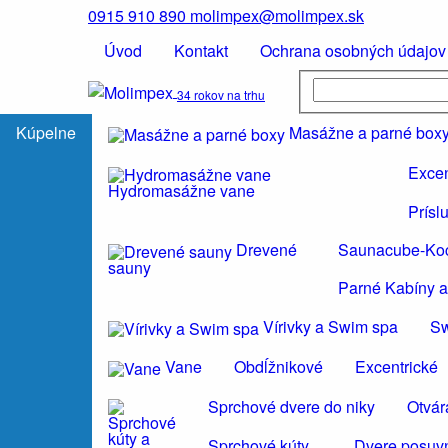
0915 910 890
molimpex@molimpex.sk
Úvod
Kontakt
Ochrana osobných údajov
34 rokov na trhu
Kúpelne
Masážne a parné box
Excen
Hydromasážne vane
Prísl
Drevené
Saunacube-Ko
sauny
Parné Kabíny a
Vírivky a Swim spa
S
Vane
Obdĺžnikové
Excentrické
Sprchové dvere do niky
Otvár
Sprchové kúty
Dvere posuvn