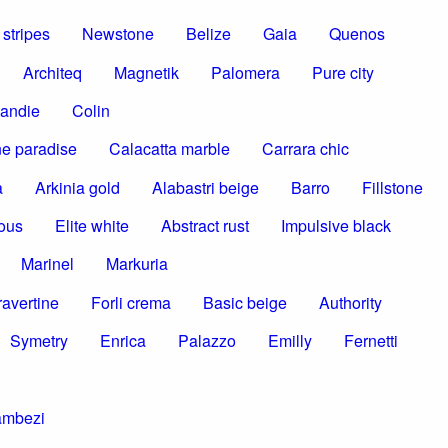
stripes
Newstone
Belize
Gaia
Quenos
Architeq
Magnetik
Palomera
Pure city
andie
Colin
e paradise
Calacatta marble
Carrara chic
a
Arkinia gold
Alabastri beige
Barro
Fillstone
ous
Elite white
Abstract rust
Impulsive black
Marinel
Markuria
ravertine
Forli crema
Basic beige
Authority
Symetry
Enrica
Palazzo
Emilly
Fernetti
ambezi