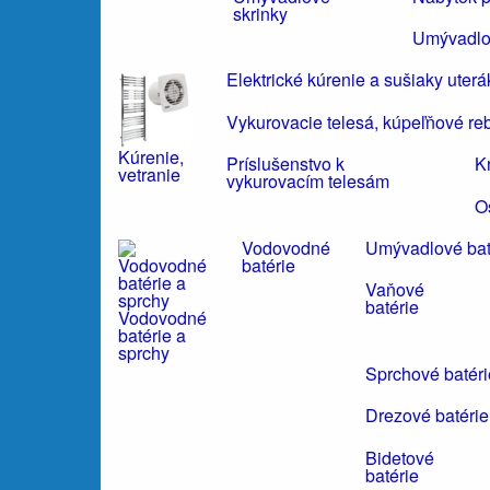
skrinky
Umývadlo
Elektrické kúrenie a sušiaky uter
Vykurovacie telesá, kúpeľňové reb
Kúrenie,
Príslušenstvo k
K
vetranie
vykurovacím telesám
O
Vodovodné
Umývadlové bat
batérie
Vaňové
batérie
Vodovodné
batérie a
sprchy
Sprchové batéri
Drezové batérie
Bidetové
batérie