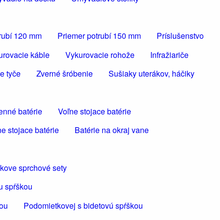
trubí 120 mm
Priemer potrubí 150 mm
Príslušenstvo
urovacie káble
Vykurovacie rohože
Infražiariče
e tyče
Zverné šróbenie
Sušiaky uterákov, háčiky
enné batérie
Voľne stojace batérie
e stojace batérie
Batérie na okraj vane
kove sprchové sety
u spŕškou
kou
Podomietkovej s bidetovú spŕškou