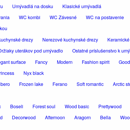
ru
Umývadlá na dosku
Klasické umývadlá
vania
WC kombi
WC Závesné
WC na postavenie
škou
kuchynské drezy
Nerezové kuchynské drezy
Keramické
Držiaky uterákov pod umývadlo
Ostatné príslušenstvo k um
egant surface
Fancy
Modern
Fashion spirit
Good
rincess
Nyx black
ibero
Frozen lake
Ferano
Soft romantic
Arctic s
c
Boseli
Forest soul
Wood basic
Prettywood
od
Decorwood
Afternoon
Aragorn
Bella
Woo