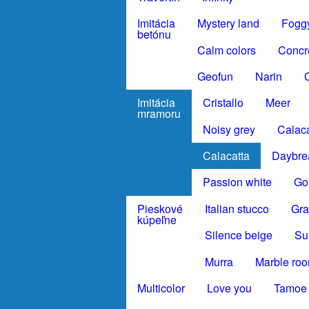
Imitácia
Mystery land
Foggy
betónu
Calm colors
Concr
Geofun
Narin
C
Imitácia
Cristallo
Meer
mramoru
Noisy grey
Calaca
Calacatta
Daybre
Passion white
Gol
Pieskové
Italian stucco
Gra
kúpeľne
Silence beige
Su
Murra
Marble ro
Multicolor
Love you
Tamoe