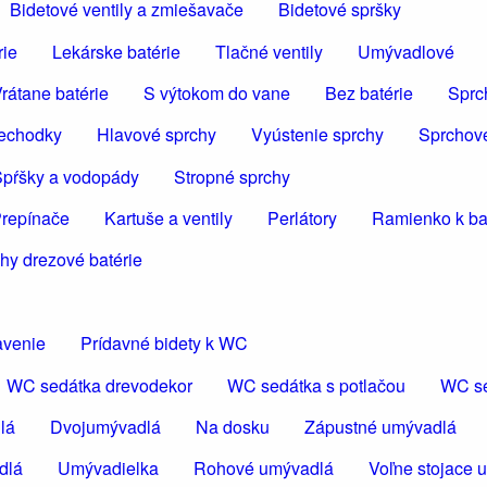
Bidetové ventily a zmiešavače
Bidetové spršky
rie
Lekárske batérie
Tlačné ventily
Umývadlové
rátane batérie
S výtokom do vane
Bez batérie
Sprc
iechodky
Hlavové sprchy
Vyústenie sprchy
Sprchov
pŕšky a vodopády
Stropné sprchy
repínače
Kartuše a ventily
Perlátory
Ramienko k bat
hy drezové batérie
avenie
Prídavné bidety k WC
WC sedátka drevodekor
WC sedátka s potlačou
WC se
lá
Dvojumývadlá
Na dosku
Zápustné umývadlá
dlá
Umývadielka
Rohové umývadlá
Voľne stojace 