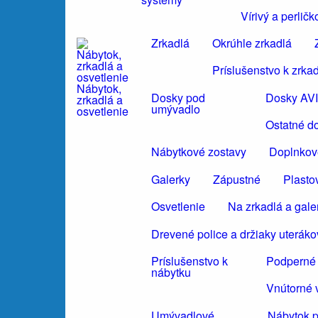
Vírivý a perli
Zrkadlá
Okrúhle zrkadlá
Príslušenstvo k zrka
Nábytok,
Dosky pod
Dosky AV
zrkadlá a
umývadlo
osvetlenie
Ostatné d
Nábytkové zostavy
Doplnkov
Galerky
Zápustné
Plasto
Osvetlenie
Na zrkadlá a gale
Drevené police a držiaky uteráko
Príslušenstvo k
Podperné 
nábytku
Vnútorné 
Umývadlové
Nábytok 