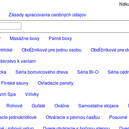
Náku
Zásady spracúvania osobných údajov
y
Masážne boxy
Parné boxy
trické
Obdĺžnikové pre jednu osobu
Obdĺžnikové pre d
ušenstvo k vaniam
cka
Séria borovicového dreva
Séria Bi-O
Séria céd
 Finské sauny
Ovladacie panely
wim Spa
Vírivky
Rohové
Guľaté
Oválne
Samostatne stojace
acie jednokrídlové
Otváracie s pevnou časťou
Posuvné
é - rohový vstup
Dvere otváracie s bočnou stenou
Dver