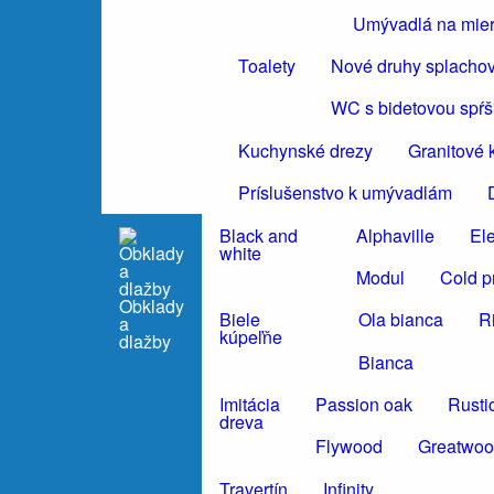
Umývadlá na mie
Toalety
Nové druhy splacho
WC s bidetovou spŕ
Kuchynské drezy
Granitové 
Príslušenstvo k umývadlám
Black and
Alphaville
El
white
Modul
Cold p
Obklady
Biele
Ola bianca
R
a
kúpeľňe
dlažby
Bianca
Imitácia
Passion oak
Rusti
dreva
Flywood
Greatwo
Travertín
Infinity