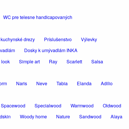
WC pre telesne handicapovaných
 kuchynské drezy
Príslušenstvo
Výlevky
ývadlám
Dosky k umývadlám INKA
 look
Simple art
Ray
Scarlett
Salsa
torm
Naris
Neve
Tabia
Elanda
Adilio
Spacewood
Specialwood
Warmwood
Oldwood
dskin
Woody home
Nature
Sandwood
Alaya