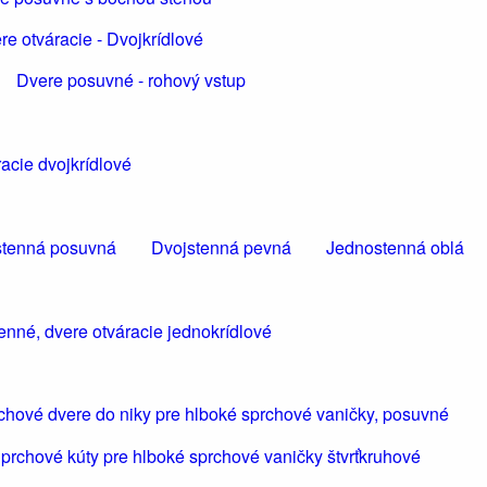
re otváracie - Dvojkrídlové
Dvere posuvné - rohový vstup
acie dvojkrídlové
tenná posuvná
Dvojstenná pevná
Jednostenná oblá
enné, dvere otváracie jednokrídlové
chové dvere do niky pre hlboké sprchové vaničky, posuvné
prchové kúty pre hlboké sprchové vaničky štvrťkruhové