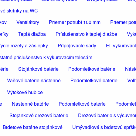
vé skrinky na WC
ákov
Ventilátory
Priemer potrubí 100 mm
Priemer po
ríky
Teplá dlažba
Príslušenstvo k teplej dlažbe
Vyk
rycie rozety a záslepky
Pripojovacie sady
El. vykurovaci
statné príslušenstvo k vykurovacím telesám
érie
Stojánkové batérie
Podomietkové batérie
Nást
Vaňové batérie nástenné
Podomietkové batérie
Voľn
Výtokové hubice
e
Nástenné batérie
Podomietkové batérie
Podomiet
Stojankové drezové batérie
Drezové batérie s výsuvno
Bidetové batérie stojánkové
Umývadlové s bidetovú spŕš