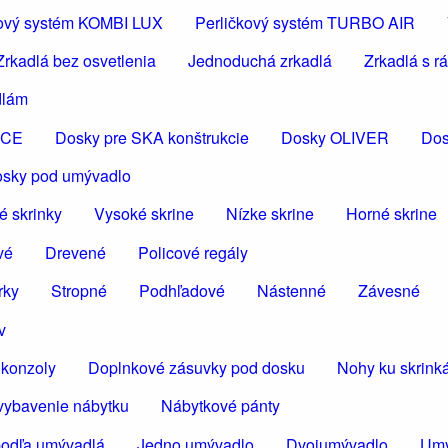
čkový systém KOMBI LUX
Perličkový systém TURBO AIR
Zrkadlá bez osvetlenia
Jednoduchá zrkadlá
Zrkadlá s 
dlám
ICE
Dosky pre SKA konštrukcie
Dosky OLIVER
Dos
osky pod umývadlo
é skrinky
Vysoké skrine
Nízke skrine
Horné skrine
vé
Drevené
Policové regály
rky
Stropné
Podhľadové
Nástenné
Závesné
v
konzoly
Doplnkové zásuvky pod dosku
Nohy ku skrin
vybavenie nábytku
Nábytkové pánty
podľa umývadlá
Jedno umývadlo
Dvojumývadlo
Umý