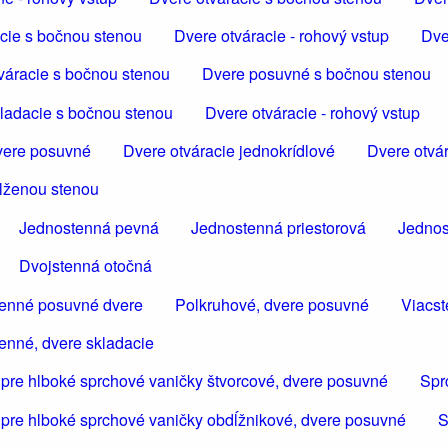
cie s bočnou stenou
Dvere otváracie - rohový vstup
Dve
váracie s bočnou stenou
Dvere posuvné s bočnou stenou
ladacie s bočnou stenou
Dvere otváracie - rohový vstup
ere posuvné
Dvere otváracie jednokrídlové
Dvere otvár
dlženou stenou
Jednostenná pevná
Jednostenná priestorová
Jednos
Dvojstenná otočná
tenné posuvné dvere
Polkruhové, dvere posuvné
Viacst
enné, dvere skladacie
 pre hlboké sprchové vaničky štvorcové, dvere posuvné
Spr
 pre hlboké sprchové vaničky obdĺžnikové, dvere posuvné
S