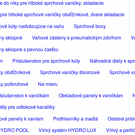
 do niky pre hlboké sprchové vaničky, skladacie
pre hlboké sprchové vaničky obdĺžnikové, dvere skladacie
ové kúty nadväzujúce na vaňu
Sprchové boxy
ny sklopné
Vaňové zásteny s pneumatickým zdvihom
V
ny sklopné s pevnou časťou
om
Príslušenstvo pre sprchové kúty
Náhradné diely k sp
ky obdĺžnikové
Sprchové vaničky štvorcové
Sprchové va
ky polkruhové
Na mieru
íslušenstvo k vaničkám
Obkladové panely k vaničkám
N
šty pre odtokové kanáliky
ové panely k vaniam
Podhlavníky a madlá
Ostatné prís
m HYDRO POOL
Vírivý systém HYDRO LUX
Vírivý a per