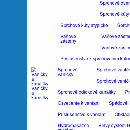
Sprchové dvere
Sprchové kúty 
Sprchové kúty atypické
Sprch
Vaňové
Vaňové záste
zásteny
Vaňové záste
Príslušenstvo k sprchovacím kút
Sprchové
Sprchové vanič
vaničky
Sprchové vanič
Vaničky
Sprchové odtokové kanáliky
Pr
a
kanáliky
Osvetlenie k vaniam
Spádové li
Príslušenstvo k vaniam
Obklad
Hydromasážne
Vírivý systé
systémy