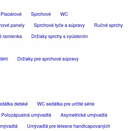
Pisoárové
Sprchové
WC
hové panely
Sprchové tyče a súpravy
Ručné sprchy
é ramienka
Držiaky sprchy s vyústením
érii
Držiaky pre sprchové súpravy
dátka detské
WC sedátka pre určité série
Polozápustná umývadlá
Asymetrické umývadlá
umývadlá
Umývadlá pre telesne handicapovaných