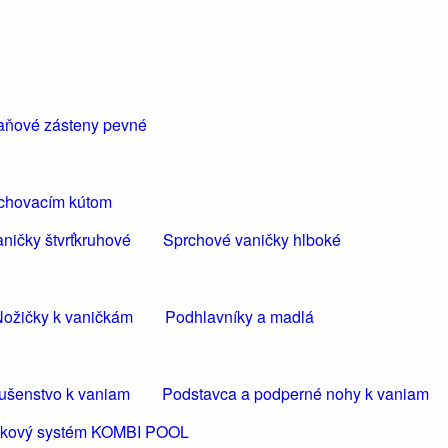
aňové zásteny pevné
rchovacím kútom
ničky štvrťkruhové
Sprchové vaničky hlboké
ožičky k vaničkám
Podhlavníky a madlá
lušenstvo k vaniam
Podstavca a podperné nohy k vaniam
ličkový systém KOMBI POOL