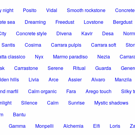
 night
Posito
Vidal
Smooth rockstone
Concrete 
ete sea
Dreaming
Freedust
Lovstone
Bergdust
ity
Concrete style
Divena
Kavir
Desa
Norm
Santis
Cosima
Carrara pulpis
Carrara soft
Ston
tta classico
Nyx
Marmo paradiso
Nezia
Carrar
ak
Carrastone
Serene
Ritual
Guarda
Gener
den hills
Livia
Arce
Assier
Alvaro
Manzila
nd marfil
Calm organic
Fara
Arego touch
Silky t
nlight
Silence
Calm
Sunrise
Mystic shadows
om
Bantu
Gamma
Monpelli
Alchemia
Elfi
Loris
Z