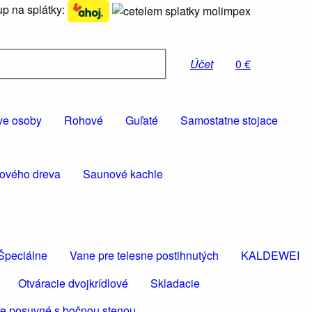
p na splátky:
Účet
0 €
ve osoby
Rohové
Guľaté
Samostatne stojace
rového dreva
Saunové kachle
Špeciálne
Vane pre telesne postihnutých
KALDEWEI
Otváracie dvojkrídlové
Skladacie
e posuvné s bočnou stenou