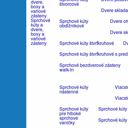
štvorcové
Dvere sklada
Sprchové
Sprchové kúty
Dvere ot
kúty a
obdĺžnikové
dvere,
Dvere sk
boxy a
vaňové
Sprchové kúty štvrťkruhové
Dv
zásteny
Sprchové kúty štvrťkruhové s pre
Sprchové bezdverové zásteny
walk-in
Sprchové kúty
Viacs
nástenné
Viacst
Sprchové kúty
Sprchové kúty
pre hlboké
sprchové
Sprchové kúty
vaničky