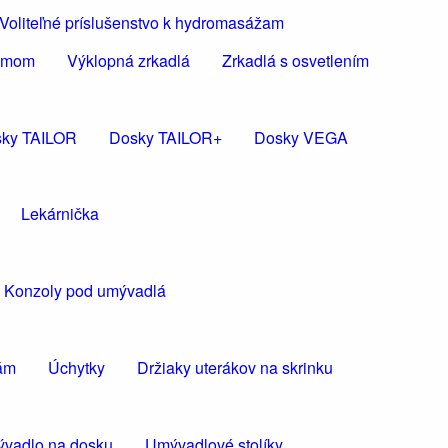
Voliteľné príslušenstvo k hydromasážam
rámom
Výklopná zrkadlá
Zrkadlá s osvetlením
ky TAILOR
Dosky TAILOR+
Dosky VEGA
Lekárnička
Konzoly pod umývadlá
kám
Úchytky
Držiaky uterákov na skrinku
vadlo na dosku
Umývadlové stolíky