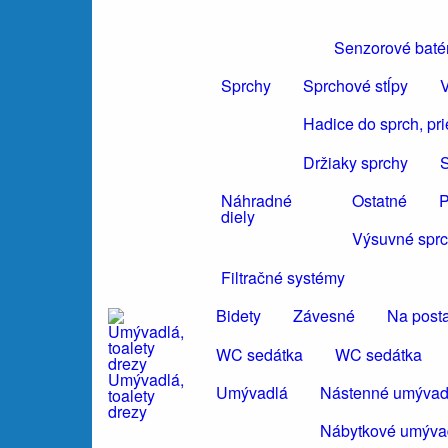
Senzorové baté
Sprchy
Sprchové stĺpy
V
Hadice do sprch, pr
Držiaky sprchy
S
Náhradné
Ostatné
P
diely
Výsuvné sprc
Filtračné systémy
Bidety
Závesné
Na post
WC sedátka
WC sedátka
Umývadlá,
Umývadlá
Nástenné umývad
toalety
drezy
Nábytkové umýva