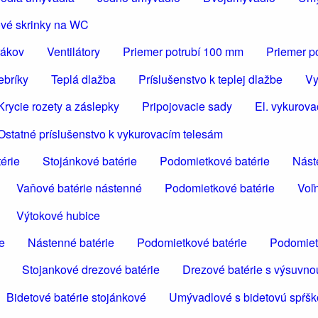
vé skrinky na WC
rákov
Ventilátory
Priemer potrubí 100 mm
Priemer p
ebríky
Teplá dlažba
Príslušenstvo k teplej dlažbe
Vy
Krycie rozety a záslepky
Pripojovacie sady
El. vykurova
Ostatné príslušenstvo k vykurovacím telesám
érie
Stojánkové batérie
Podomietkové batérie
Nást
Vaňové batérie nástenné
Podomietkové batérie
Voľn
Výtokové hubice
e
Nástenné batérie
Podomietkové batérie
Podomiet
Stojankové drezové batérie
Drezové batérie s výsuvno
Bidetové batérie stojánkové
Umývadlové s bidetovú spŕš