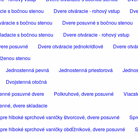
cie s bočnou stenou
Dvere otváracie - rohový vstup
Dve
váracie s bočnou stenou
Dvere posuvné s bočnou stenou
ladacie s bočnou stenou
Dvere otváracie - rohový vstup
ere posuvné
Dvere otváracie jednokrídlové
Dvere otvár
dlženou stenou
Jednostenná pevná
Jednostenná priestorová
Jednos
Dvojstenná otočná
tenné posuvné dvere
Polkruhové, dvere posuvné
Viacst
enné, dvere skladacie
 pre hlboké sprchové vaničky štvorcové, dvere posuvné
Spr
 pre hlboké sprchové vaničky obdĺžnikové, dvere posuvné
S