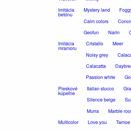
Imitácia
Mystery land
Foggy
betónu
Calm colors
Concr
Geofun
Narin
C
Imitácia
Cristallo
Meer
mramoru
Noisy grey
Calaca
Calacatta
Daybre
Passion white
Gol
Pieskové
Italian stucco
Gra
kúpeľne
Silence beige
Su
Murra
Marble ro
Multicolor
Love you
Tamoe