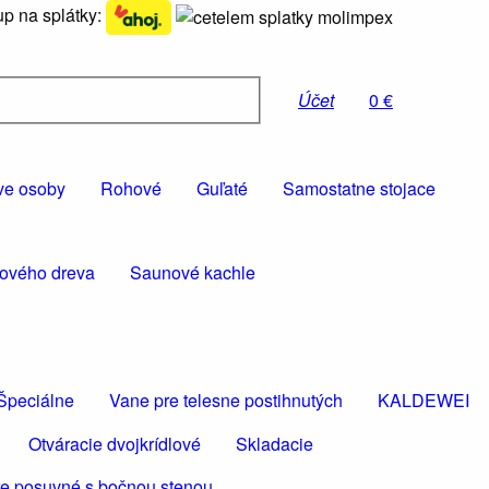
p na splátky:
Účet
0 €
ve osoby
Rohové
Guľaté
Samostatne stojace
rového dreva
Saunové kachle
Špeciálne
Vane pre telesne postihnutých
KALDEWEI
Otváracie dvojkrídlové
Skladacie
e posuvné s bočnou stenou