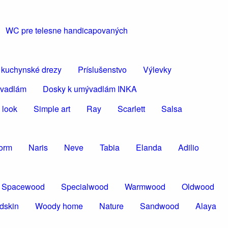
WC pre telesne handicapovaných
 kuchynské drezy
Príslušenstvo
Výlevky
ývadlám
Dosky k umývadlám INKA
 look
Simple art
Ray
Scarlett
Salsa
torm
Naris
Neve
Tabia
Elanda
Adilio
Spacewood
Specialwood
Warmwood
Oldwood
dskin
Woody home
Nature
Sandwood
Alaya