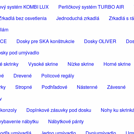
čkový systém KOMBI LUX
Perličkový systém TURBO AIR
Zrkadlá bez osvetlenia
Jednoduchá zrkadlá
Zrkadlá s 
dlám
ICE
Dosky pre SKA konštrukcie
Dosky OLIVER
Dos
osky pod umývadlo
é skrinky
Vysoké skrine
Nízke skrine
Horné skrine
vé
Drevené
Policové regály
rky
Stropné
Podhľadové
Nástenné
Závesné
v
konzoly
Doplnkové zásuvky pod dosku
Nohy ku skrin
vybavenie nábytku
Nábytkové pánty
podľa umývadlá
Jedno umývadlo
Dvojumývadlo
Umý