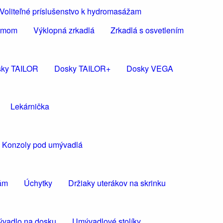
Voliteľné príslušenstvo k hydromasážam
rámom
Výklopná zrkadlá
Zrkadlá s osvetlením
ky TAILOR
Dosky TAILOR+
Dosky VEGA
Lekárnička
Konzoly pod umývadlá
kám
Úchytky
Držiaky uterákov na skrinku
vadlo na dosku
Umývadlové stolíky