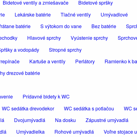
Bidetové ventily a zmiešavače
Bidetové spršky
rie
Lekárske batérie
Tlačné ventily
Umývadlové
rátane batérie
S výtokom do vane
Bez batérie
Sprc
iechodky
Hlavové sprchy
Vyústenie sprchy
Sprchov
pŕšky a vodopády
Stropné sprchy
repínače
Kartuše a ventily
Perlátory
Ramienko k bat
hy drezové batérie
avenie
Prídavné bidety k WC
WC sedátka drevodekor
WC sedátka s potlačou
WC se
lá
Dvojumývadlá
Na dosku
Zápustné umývadlá
dlá
Umývadielka
Rohové umývadlá
Voľne stojace 