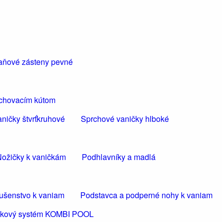
aňové zásteny pevné
rchovacím kútom
ničky štvrťkruhové
Sprchové vaničky hlboké
ožičky k vaničkám
Podhlavníky a madlá
lušenstvo k vaniam
Podstavca a podperné nohy k vaniam
ličkový systém KOMBI POOL