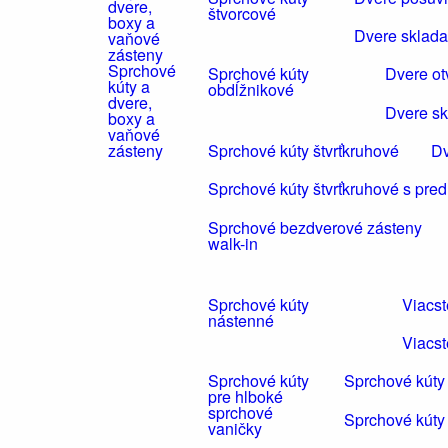
štvorcové
Dvere sklada
Sprchové
Sprchové kúty
Dvere ot
kúty a
obdĺžnikové
dvere,
Dvere sk
boxy a
vaňové
Sprchové kúty štvrťkruhové
Dv
zásteny
Sprchové kúty štvrťkruhové s pre
Sprchové bezdverové zásteny
walk-in
Sprchové kúty
Viacs
nástenné
Viacst
Sprchové kúty
Sprchové kúty
pre hlboké
sprchové
Sprchové kúty
vaničky