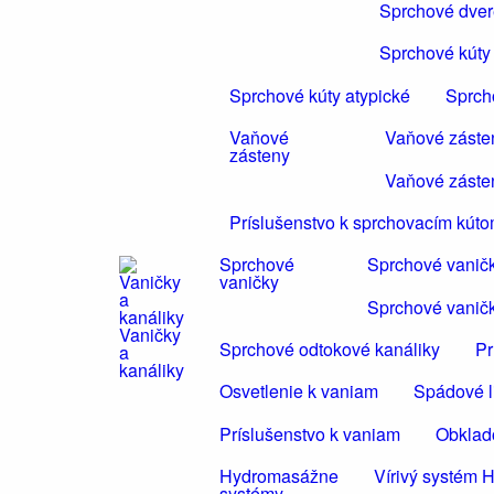
Sprchové dvere
Sprchové kúty 
Sprchové kúty atypické
Sprch
Vaňové
Vaňové záste
zásteny
Vaňové záste
Príslušenstvo k sprchovacím kút
Sprchové
Sprchové vanič
vaničky
Sprchové vanič
Vaničky
Sprchové odtokové kanáliky
Pr
a
kanáliky
Osvetlenie k vaniam
Spádové li
Príslušenstvo k vaniam
Obklad
Hydromasážne
Vírivý systé
systémy