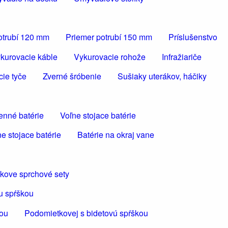
otrubí 120 mm
Priemer potrubí 150 mm
Príslušenstvo
kurovacie káble
Vykurovacie rohože
Infražiariče
cie tyče
Zverné šróbenie
Sušiaky uterákov, háčiky
enné batérie
Voľne stojace batérie
e stojace batérie
Batérie na okraj vane
kove sprchové sety
u spŕškou
kou
Podomietkovej s bidetovú spŕškou