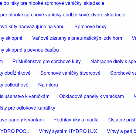
 do niky pre hlboké sprchové vaničky, skladacie
pre hlboké sprchové vaničky obdĺžnikové, dvere skladacie
ové kúty nadväzujúce na vaňu
Sprchové boxy
ny sklopné
Vaňové zásteny s pneumatickým zdvihom
V
ny sklopné s pevnou časťou
om
Príslušenstvo pre sprchové kúty
Náhradné diely k sp
ky obdĺžnikové
Sprchové vaničky štvorcové
Sprchové va
ky polkruhové
Na mieru
íslušenstvo k vaničkám
Obkladové panely k vaničkám
N
šty pre odtokové kanáliky
ové panely k vaniam
Podhlavníky a madlá
Ostatné prís
m HYDRO POOL
Vírivý systém HYDRO LUX
Vírivý a per