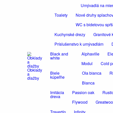
Umývadlá na mie
Toalety
Nové druhy splacho
WC s bidetovou spŕ
Kuchynské drezy
Granitové 
Príslušenstvo k umývadlám
Black and
Alphaville
El
white
Modul
Cold p
Obklady
Biele
Ola bianca
R
a
kúpeľňe
dlažby
Bianca
Imitácia
Passion oak
Rusti
dreva
Flywood
Greatwo
Travertín
Infinity