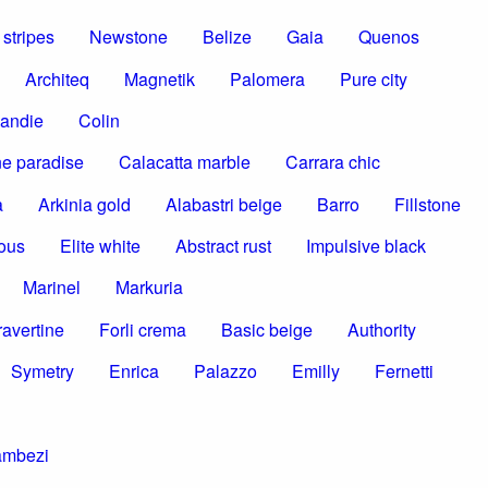
stripes
Newstone
Belize
Gaia
Quenos
Architeq
Magnetik
Palomera
Pure city
andie
Colin
e paradise
Calacatta marble
Carrara chic
a
Arkinia gold
Alabastri beige
Barro
Fillstone
ous
Elite white
Abstract rust
Impulsive black
Marinel
Markuria
ravertine
Forli crema
Basic beige
Authority
Symetry
Enrica
Palazzo
Emilly
Fernetti
ambezi