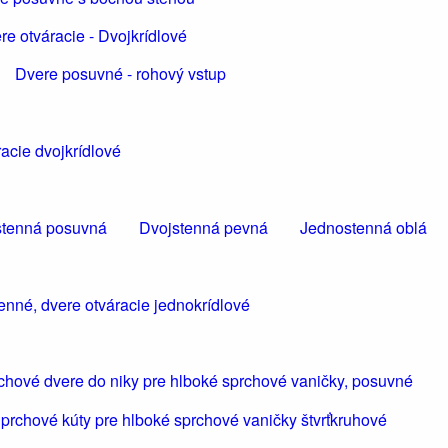
re otváracie - Dvojkrídlové
Dvere posuvné - rohový vstup
acie dvojkrídlové
tenná posuvná
Dvojstenná pevná
Jednostenná oblá
enné, dvere otváracie jednokrídlové
chové dvere do niky pre hlboké sprchové vaničky, posuvné
prchové kúty pre hlboké sprchové vaničky štvrťkruhové