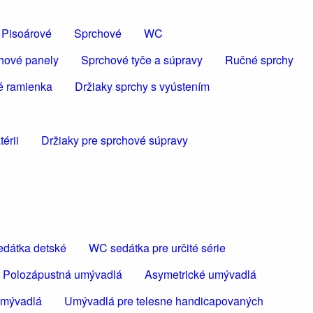
Pisoárové
Sprchové
WC
hové panely
Sprchové tyče a súpravy
Ručné sprchy
é ramienka
Držiaky sprchy s vyústením
érii
Držiaky pre sprchové súpravy
dátka detské
WC sedátka pre určité série
Polozápustná umývadlá
Asymetrické umývadlá
umývadlá
Umývadlá pre telesne handicapovaných