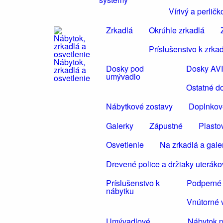
Vírivý a perli
Zrkadlá
Okrúhle zrkadlá
Príslušenstvo k zrka
Nábytok,
Dosky pod
Dosky AV
zrkadlá a
umývadlo
osvetlenie
Ostatné d
Nábytkové zostavy
Doplnkov
Galerky
Zápustné
Plasto
Osvetlenie
Na zrkadlá a gale
Drevené police a držiaky uteráko
Príslušenstvo k
Podperné 
nábytku
Vnútorné 
Umývadlové
Nábytok 