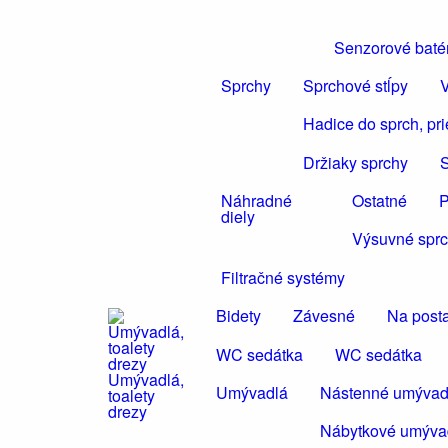
Senzorové baté
Sprchy
Sprchové stĺpy
V
Hadice do sprch, pr
Držiaky sprchy
S
Náhradné
Ostatné
P
diely
Výsuvné sprc
Filtračné systémy
Bidety
Závesné
Na post
WC sedátka
WC sedátka
Umývadlá,
Umývadlá
Nástenné umývad
toalety
drezy
Nábytkové umýva