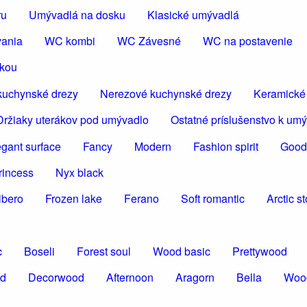
ru
Umývadlá na dosku
Klasické umývadlá
vania
WC kombi
WC Závesné
WC na postavenie
škou
kuchynské drezy
Nerezové kuchynské drezy
Keramické
Držiaky uterákov pod umývadlo
Ostatné príslušenstvo k um
egant surface
Fancy
Modern
Fashion spirit
Good
rincess
Nyx black
ibero
Frozen lake
Ferano
Soft romantic
Arctic s
c
Boseli
Forest soul
Wood basic
Prettywood
od
Decorwood
Afternoon
Aragorn
Bella
Woo