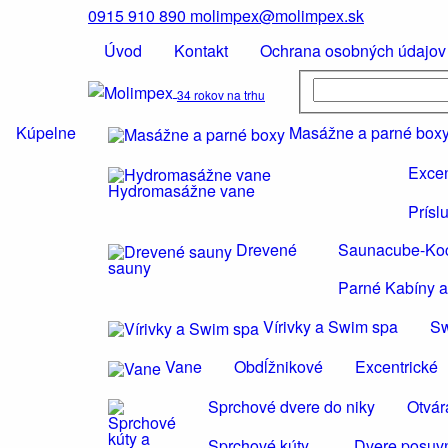
0915 910 890
molimpex@molimpex.sk
Úvod
Kontakt
Ochrana osobných údajov
34 rokov na trhu
Kúpelne
Masážne a parné box
Excen
Hydromasážne vane
Prísl
Drevené
Saunacube-Ko
sauny
Parné Kabíny a
Vírivky a Swim spa
S
Vane
Obdĺžnikové
Excentrické
Sprchové dvere do niky
Otvár
Sprchové kúty
Dvere posuvn