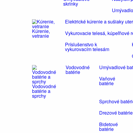
skrinky
Umývadlo
Elektrické kúrenie a sušiaky ute
Kúrenie,
Vykurovacie telesá, kúpeľňové r
vetranie
Príslušenstvo k
vykurovacím telesám
Vodovodné
Umývadlové bat
batérie
Vaňové
batérie
Vodovodné
batérie a
sprchy
Sprchové batéri
Drezové batérie
Bidetové
batérie