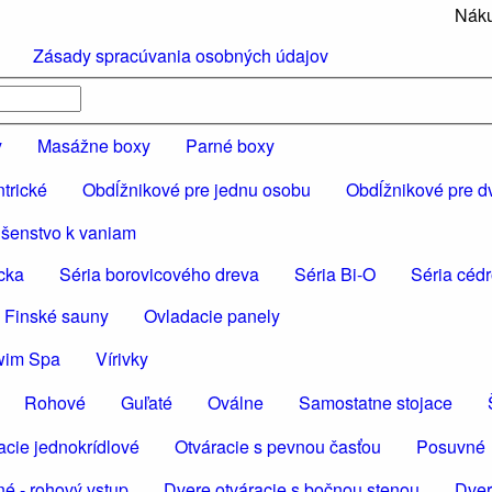
Náku
Zásady spracúvania osobných údajov
y
Masážne boxy
Parné boxy
trické
Obdĺžnikové pre jednu osobu
Obdĺžnikové pre d
ušenstvo k vaniam
cka
Séria borovicového dreva
Séria Bi-O
Séria céd
 Finské sauny
Ovladacie panely
wim Spa
Vírivky
Rohové
Guľaté
Oválne
Samostatne stojace
acie jednokrídlové
Otváracie s pevnou časťou
Posuvné
é - rohový vstup
Dvere otváracie s bočnou stenou
Dver