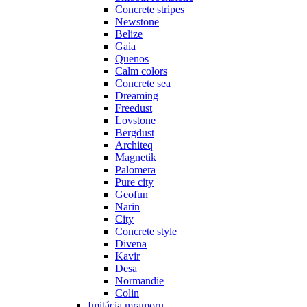
Concrete stripes
Newstone
Belize
Gaia
Quenos
Calm colors
Concrete sea
Dreaming
Freedust
Lovstone
Bergdust
Architeq
Magnetik
Palomera
Pure city
Geofun
Narin
City
Concrete style
Divena
Kavir
Desa
Normandie
Colin
Imitácia mramoru