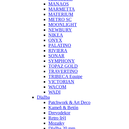
MANAOS
MARMETTA
MATERIUM
METRO SC
MOONLIGHT
NEWBURY
NIKEA
ONYX
PALATINO
RIVIERA
SONAR
SYMPHONY
TOPAZ GOLD
TRAVERTINO
TRIBECA Equipe
VICTORIAN
WACOM
WADI
Dlažba
Patchwork & Art Deco
Kameň & Betón
Drevodekor
Retro štýl
Mozaiky
Dlažba 20 mm