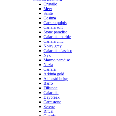
Cristallo
Meer
Santis
Cosima
Carrara pulpis
Carrara soft
Stone paradise
Calacatta marble
Carrara chic
Noisy grey
Calacatta classico
Nyx
Marmo paradiso
Nezia
Carrara
Arkinia gold
Alabastri beige
Barro
Fillstone
Calacatta
Daybreak
Carrastone
Serene
Ritual
Guarda