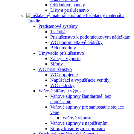
Obkladové panely
Lišty a príslušenstvo
Inštalačný materiál a
náradie
Predstenové systémy
Tlačidlá
Príslušenstvo k podomietkovým nádržkám
WC podomietkové nádržky
Bidet moduly
Umývadlo príslušenstvo
Zátky a výpuste
Sifony
WC príslušenstvo
WC dopojenie
Napúšťací a vypúšťacie ventily
WC nádržky
Vaňové sifóny a výpuste
Vaňové súpravy štandardné, bez
napúšťanie
Vaňové súpravy pre samostatne stojace
vane
Vaňové výpuste
Vaňové súpravy s napúšťaním
Sifóny k vaňovým súpravám
Sprchová vanička príslušenstvo