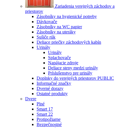
Zariadenia verejných záchodov a
priestorov
Zásobníky na hygienické potreby
Dávkovače
Zásobníky na WC papier
Zásobníky na uteráky
Sušiče rúk
Deliace priečky záchodových kabín
Urinály
Urinály
Splachovače
Napájacie zdroje
Deliace steny medzi urinály
Príslušenstvo pre urinály
Doplnky do verejných priestorov PUBLIC
Informačné značky
Dverné dorazy
Ostatné produkty
Dvere
Plné
Smart 17
Smart 22
Protipožiarne
Bezpečnostné