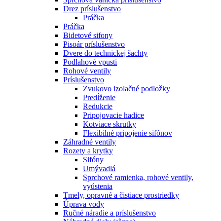
Drez príslušenstvo
Práčka
Práčka
Bidetové sifony
Pisoár príslušenstvo
Dvere do technickej šachty
Podlahové vpusti
Rohové ventily
Príslušenstvo
Zvukovo izolačné podložky
Predĺženie
Redukcie
Pripojovacie hadice
Kotviace skrutky
Flexibilné pripojenie sifónov
Záhradné ventily
Rozety a krytky
Sifóny
Umývadlá
Sprchové ramienka, rohové ventily,
vyústenia
Tmely, opravné a čistiace prostriedky
Úprava vody
Ručné náradie a príslušenstvo