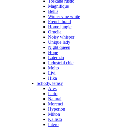
Toskana rustic
Magnifique
Bellis
Winter vine white
French braid
Home jungle
Ornelia
Noisy whisper
Unique lady
Night queen
Hope
Laterizio
Industrial chic
Molto
Livi
Hika
Schody, terasy
Ares
Ilario
Natural
Morenci
Hyperion
Milton
Kallisto
Intero