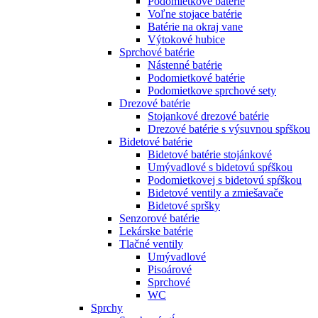
Podomietkové batérie
Voľne stojace batérie
Batérie na okraj vane
Výtokové hubice
Sprchové batérie
Nástenné batérie
Podomietkové batérie
Podomietkove sprchové sety
Drezové batérie
Stojankové drezové batérie
Drezové batérie s výsuvnou spŕškou
Bidetové batérie
Bidetové batérie stojánkové
Umývadlové s bidetovú spŕškou
Podomietkovej s bidetovú spŕškou
Bidetové ventily a zmiešavače
Bidetové spršky
Senzorové batérie
Lekárske batérie
Tlačné ventily
Umývadlové
Pisoárové
Sprchové
WC
Sprchy