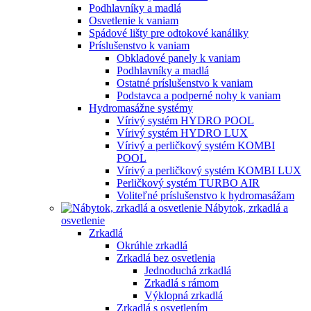
Podhlavníky a madlá
Osvetlenie k vaniam
Spádové lišty pre odtokové kanáliky
Príslušenstvo k vaniam
Obkladové panely k vaniam
Podhlavníky a madlá
Ostatné príslušenstvo k vaniam
Podstavca a podperné nohy k vaniam
Hydromasážne systémy
Vírivý systém HYDRO POOL
Vírivý systém HYDRO LUX
Vírivý a perličkový systém KOMBI
POOL
Vírivý a perličkový systém KOMBI LUX
Perličkový systém TURBO AIR
Voliteľné príslušenstvo k hydromasážam
Nábytok, zrkadlá a
osvetlenie
Zrkadlá
Okrúhle zrkadlá
Zrkadlá bez osvetlenia
Jednoduchá zrkadlá
Zrkadlá s rámom
Výklopná zrkadlá
Zrkadlá s osvetlením