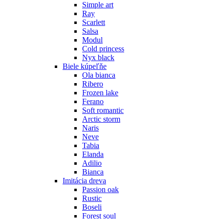
Simple art
Ray
Scarlett
Salsa
Modul
Cold princess
Nyx black
Biele kúpeľňe
Ola bianca
Ribero
Frozen lake
Ferano
Soft romantic
Arctic storm
Naris
Neve
Tabia
Elanda
Adilio
Bianca
Imitácia dreva
Passion oak
Rustic
Boseli
Forest soul