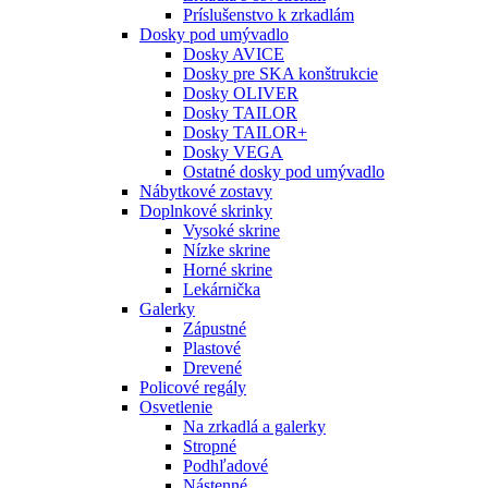
Príslušenstvo k zrkadlám
Dosky pod umývadlo
Dosky AVICE
Dosky pre SKA konštrukcie
Dosky OLIVER
Dosky TAILOR
Dosky TAILOR+
Dosky VEGA
Ostatné dosky pod umývadlo
Nábytkové zostavy
Doplnkové skrinky
Vysoké skrine
Nízke skrine
Horné skrine
Lekárnička
Galerky
Zápustné
Plastové
Drevené
Policové regály
Osvetlenie
Na zrkadlá a galerky
Stropné
Podhľadové
Nástenné