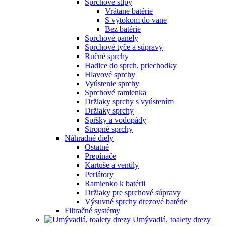
Sprchové stĺpy
Vrátane batérie
S výtokom do vane
Bez batérie
Sprchové panely
Sprchové tyče a súpravy
Ručné sprchy
Hadice do sprch, priechodky
Hlavové sprchy
Vyústenie sprchy
Sprchové ramienka
Držiaky sprchy s vyústením
Držiaky sprchy
Spŕšky a vodopády
Stropné sprchy
Náhradné diely
Ostatné
Prepínače
Kartuše a ventily
Perlátory
Ramienko k batérii
Držiaky pre sprchové súpravy
Výsuvné sprchy drezové batérie
Filtračné systémy
Umývadlá, toalety drezy