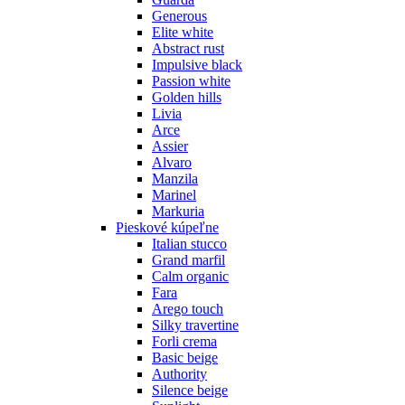
Generous
Elite white
Abstract rust
Impulsive black
Passion white
Golden hills
Livia
Arce
Assier
Alvaro
Manzila
Marinel
Markuria
Pieskové kúpeľne
Italian stucco
Grand marfil
Calm organic
Fara
Arego touch
Silky travertine
Forli crema
Basic beige
Authority
Silence beige