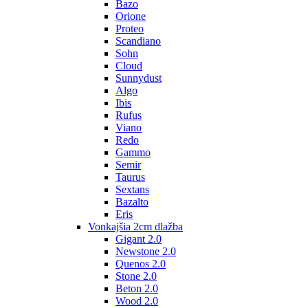
Bazo
Orione
Proteo
Scandiano
Sohn
Cloud
Sunnydust
Algo
Ibis
Rufus
Viano
Redo
Gammo
Semir
Taurus
Sextans
Bazalto
Eris
Vonkajšia 2cm dlažba
Gigant 2.0
Newstone 2.0
Quenos 2.0
Stone 2.0
Beton 2.0
Wood 2.0