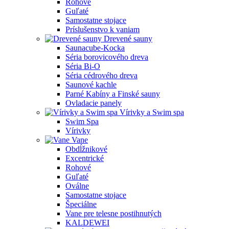
Rohové
Guľaté
Samostatne stojace
Príslušenstvo k vaniam
Drevené sauny
Saunacube-Kocka
Séria borovicového dreva
Séria Bi-O
Séria cédrového dreva
Saunové kachle
Parné Kabíny a Finské sauny
Ovladacie panely
Vírivky a Swim spa
Swim Spa
Vírivky
Vane
Obdĺžnikové
Excentrické
Rohové
Guľaté
Oválne
Samostatne stojace
Špeciálne
Vane pre telesne postihnutých
KALDEWEI