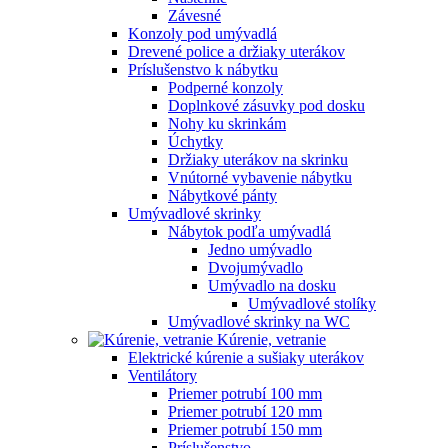
Závesné
Konzoly pod umývadlá
Drevené police a držiaky uterákov
Príslušenstvo k nábytku
Podperné konzoly
Doplnkové zásuvky pod dosku
Nohy ku skrinkám
Úchytky
Držiaky uterákov na skrinku
Vnútorné vybavenie nábytku
Nábytkové pánty
Umývadlové skrinky
Nábytok podľa umývadlá
Jedno umývadlo
Dvojumývadlo
Umývadlo na dosku
Umývadlové stolíky
Umývadlové skrinky na WC
Kúrenie, vetranie
Elektrické kúrenie a sušiaky uterákov
Ventilátory
Priemer potrubí 100 mm
Priemer potrubí 120 mm
Priemer potrubí 150 mm
Príslušenstvo