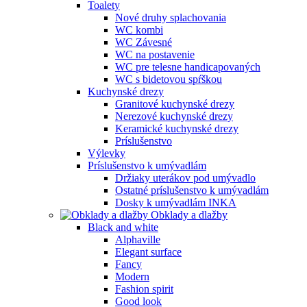
Toalety
Nové druhy splachovania
WC kombi
WC Závesné
WC na postavenie
WC pre telesne handicapovaných
WC s bidetovou spŕškou
Kuchynské drezy
Granitové kuchynské drezy
Nerezové kuchynské drezy
Keramické kuchynské drezy
Príslušenstvo
Výlevky
Príslušenstvo k umývadlám
Držiaky uterákov pod umývadlo
Ostatné príslušenstvo k umývadlám
Dosky k umývadlám INKA
Obklady a dlažby
Black and white
Alphaville
Elegant surface
Fancy
Modern
Fashion spirit
Good look