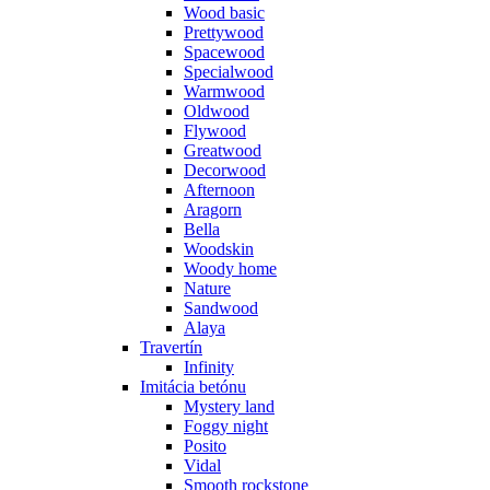
Wood basic
Prettywood
Spacewood
Specialwood
Warmwood
Oldwood
Flywood
Greatwood
Decorwood
Afternoon
Aragorn
Bella
Woodskin
Woody home
Nature
Sandwood
Alaya
Travertín
Infinity
Imitácia betónu
Mystery land
Foggy night
Posito
Vidal
Smooth rockstone