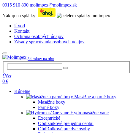
0915 910 890
molimpex@molimpex.sk
Nákup na splátky:
Úvod
Kontakt
Ochrana osobných údajov
Zásady spracúvania osobných údajov
34 rokov na trhu
Účet
0 €
Kúpelne
Masážne a parné boxy
Masážne boxy
Parné boxy
Hydromasážne vane
Excentrické
Obdĺžnikové pre jednu osobu
Obdĺžnikové pre dve osoby