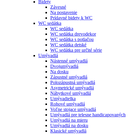
Bidety
Závesné
Na postavenie
Prídavné bidety k WC
WC sedátka
WC sedátka
WC sedátka drevodekor
WC sedátka s potlačou
WC sedátka detské
WC sedátka pre určité série
Umývadlá
Nástenné umývadlá
Dvojumývadlá
Na dosku
Zápustné umývadlá
Polozápustná umývadlá
Asymetrické umývadlá
Nábytkové umývadlá
Umývadielka
Rohové umývadlá
Voľne stojace umývadlá
Umývadlá pre telesne handicapovaných
Umývadlá na mieru
Umývadlá na dosku
Klasické umývadlá