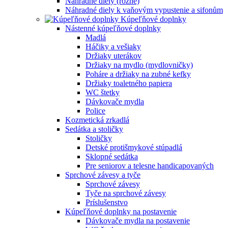
Náhradné diely (rôzne)
Náhradné diely k vaňovým vypustenie a sifonům
Kúpeľňové doplnky
Nástenné kúpeľňové doplnky
Madlá
Háčiky a vešiaky
Držiaky uterákov
Držiaky na mydlo (mydlovničky)
Poháre a držiaky na zubné kefky
Držiaky toaletného papiera
WC štetky
Dávkovače mydla
Police
Kozmetická zrkadlá
Sedátka a stoličky
Stoličky
Detské protišmykové stúpadlá
Sklopné sedátka
Pre seniorov a telesne handicapovaných
Sprchové závesy a tyče
Sprchové závesy
Tyče na sprchové závesy
Príslušenstvo
Kúpeľňové doplnky na postavenie
Dávkovače mydla na postavenie