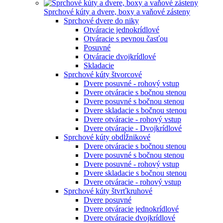
Sprchové kúty a dvere, boxy a vaňové zásteny
Sprchové dvere do niky
Otváracie jednokrídlové
Otváracie s pevnou časťou
Posuvné
Otváracie dvojkrídlové
Skladacie
Sprchové kúty štvorcové
Dvere posuvné - rohový vstup
Dvere otváracie s bočnou stenou
Dvere posuvné s bočnou stenou
Dvere skladacie s bočnou stenou
Dvere otváracie - rohový vstup
Dvere otváracie - Dvojkrídlové
Sprchové kúty obdĺžnikové
Dvere otváracie s bočnou stenou
Dvere posuvné s bočnou stenou
Dvere posuvné - rohový vstup
Dvere skladacie s bočnou stenou
Dvere otváracie - rohový vstup
Sprchové kúty štvrťkruhové
Dvere posuvné
Dvere otváracie jednokrídlové
Dvere otváracie dvojkrídlové