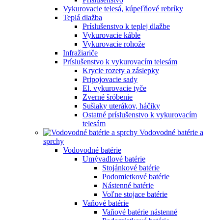
Vykurovacie telesá, kúpeľňové rebríky
Teplá dlažba
Príslušenstvo k teplej dlažbe
Vykurovacie káble
Vykurovacie rohože
Infražiariče
Príslušenstvo k vykurovacím telesám
Krycie rozety a záslepky
Pripojovacie sady
El. vykurovacie tyče
Zverné šróbenie
Sušiaky uterákov, háčiky
Ostatné príslušenstvo k vykurovacím
telesám
Vodovodné batérie a
sprchy
Vodovodné batérie
Umývadlové batérie
Stojánkové batérie
Podomietkové batérie
Nástenné batérie
Voľne stojace batérie
Vaňové batérie
Vaňové batérie nástenné