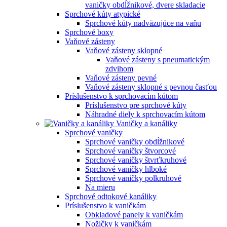
vaničky obdĺžnikové, dvere skladacie
Sprchové kúty atypické
Sprchové kúty nadväzujúce na vaňu
Sprchové boxy
Vaňové zásteny
Vaňové zásteny sklopné
Vaňové zásteny s pneumatickým
zdvihom
Vaňové zásteny pevné
Vaňové zásteny sklopné s pevnou časťou
Príslušenstvo k sprchovacím kútom
Príslušenstvo pre sprchové kúty
Náhradné diely k sprchovacím kútom
Vaničky a kanáliky
Sprchové vaničky
Sprchové vaničky obdĺžnikové
Sprchové vaničky štvorcové
Sprchové vaničky štvrťkruhové
Sprchové vaničky hlboké
Sprchové vaničky polkruhové
Na mieru
Sprchové odtokové kanáliky
Príslušenstvo k vaničkám
Obkladové panely k vaničkám
Nožičky k vaničkám