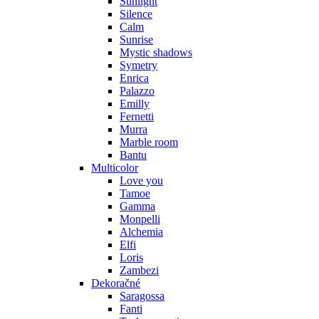
Sunlight
Silence
Calm
Sunrise
Mystic shadows
Symetry
Enrica
Palazzo
Emilly
Fernetti
Murra
Marble room
Bantu
Multicolor
Love you
Tamoe
Gamma
Monpelli
Alchemia
Elfi
Loris
Zambezi
Dekoračné
Saragossa
Fanti