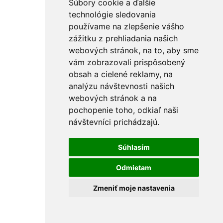
Súbory cookie a ďalšie
Maliarské potreby
Miešadlá
technológie sledovania
Ostatné
používame na zlepšenie vášho
PU peny a tmely
zážitku z prehliadania našich
Vedrá
Špachtle a hladítka
webových stránok, na to, aby sme
Držiaky na brúsne mriežky
vám zobrazovali prispôsobený
Pištole na PU penu
obsah a cielené reklamy, na
Vytlačovacie lisy
Krížiky a kliny
analýzu návštevnosti našich
Rebríky a vozíky
webových stránok a na
FÚRIKY
pochopenie toho, odkiaľ naši
Skrutkovače a hroty
Nástrčné kľúče
návštevníci prichádzajú.
Držiaky hrotov
L-kľúče
Skrutkovače
Súhlasím
Sady skrutkovačov a hrotov
Hroty KITO Gripp
Odmietam
Sady hrotov
Špecialne hroty
Zmeniť moje nastavenia
Hroty KITO Smart
Hroty KITO Shark
Sekáče a priebojníky
Výsečníky