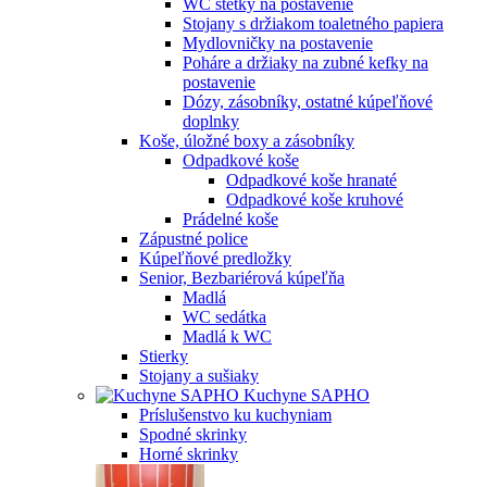
WC štetky na postavenie
Stojany s držiakom toaletného papiera
Mydlovničky na postavenie
Poháre a držiaky na zubné kefky na
postavenie
Dózy, zásobníky, ostatné kúpeľňové
doplnky
Koše, úložné boxy a zásobníky
Odpadkové koše
Odpadkové koše hranaté
Odpadkové koše kruhové
Prádelné koše
Zápustné police
Kúpeľňové predložky
Senior, Bezbariérová kúpeľňa
Madlá
WC sedátka
Madlá k WC
Stierky
Stojany a sušiaky
Kuchyne SAPHO
Príslušenstvo ku kuchyniam
Spodné skrinky
Horné skrinky