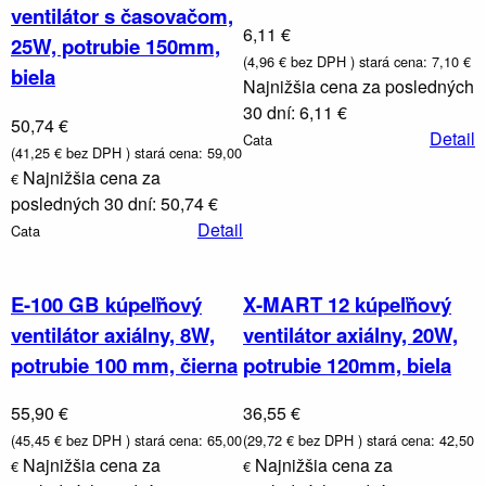
ventilátor s časovačom,
6,11 €
25W, potrubie 150mm,
(4,96 € bez DPH )
stará cena: 7,10 €
biela
Najnižšia cena za posledných
30 dní: 6,11 €
50,74 €
Detail
Cata
(41,25 € bez DPH )
stará cena: 59,00
Najnižšia cena za
€
posledných 30 dní: 50,74 €
Detail
Cata
E-100 GB kúpeľňový
X-MART 12 kúpeľňový
ventilátor axiálny, 8W,
ventilátor axiálny, 20W,
potrubie 100 mm, čierna
potrubie 120mm, biela
55,90 €
36,55 €
(45,45 € bez DPH )
stará cena: 65,00
(29,72 € bez DPH )
stará cena: 42,50
Najnižšia cena za
Najnižšia cena za
€
€