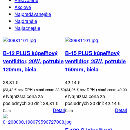
Predvolené
Akciové
Najpredávanejšie
Najdrahšie
Najlacnejšie
B-12 PLUS kúpeľňový
B-15 PLUS kúpeľňový
ventilátor, 20W, potrubie
ventilátor, 25W, potrubie
120mm, biela
150mm, biela
28,81 €
42,14 €
(23,42 € bez DPH )
stará cena: 33,50
(34,26 € bez DPH )
stará cena: 49,00
Najnižšia cena za
Najnižšia cena za
€
€
posledných 30 dní: 28,81 €
posledných 30 dní: 42,14 €
Detail
Detail
Cata
Cata