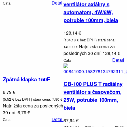
Detail
Cata
ventilátor axiálny s
automatom, 4W/8W,
potrubie 100mm, biela
128,14 €
(104,18 € bez DPH )
stará cena:
Kúrenie,
Najnižšia cena za
vetranie
149,00 €
posledných 30 dní: 128,14 €
Detail
Cata
Zpätná klapka 150F
CB-100 PLUS T radiálny
ventilátor s časovačom,
6,79 €
25W, potrubie 100mm,
(5,52 € bez DPH )
stará cena: 7,90 €
Najnižšia cena za posledných
biela
30 dní: 6,79 €
Detail
Cata
67,94 €