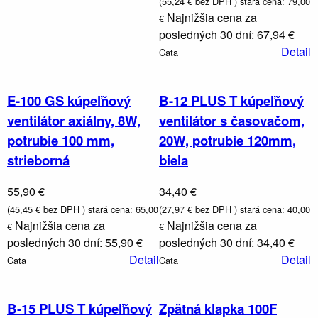
(55,24 € bez DPH )
stará cena: 79,00
Najnižšia cena za
€
posledných 30 dní: 67,94 €
Detail
Cata
E-100 GS kúpeľňový
B-12 PLUS T kúpeľňový
ventilátor axiálny, 8W,
ventilátor s časovačom,
potrubie 100 mm,
20W, potrubie 120mm,
strieborná
biela
Vodovodn
batérie a
sprchy
55,90 €
34,40 €
(45,45 € bez DPH )
stará cena: 65,00
(27,97 € bez DPH )
stará cena: 40,00
Najnižšia cena za
Najnižšia cena za
€
€
posledných 30 dní: 55,90 €
posledných 30 dní: 34,40 €
Detail
Detail
Cata
Cata
B-15 PLUS T kúpeľňový
Zpätná klapka 100F