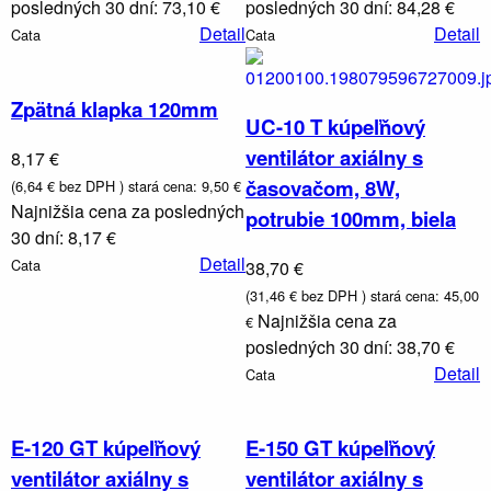
posledných 30 dní: 73,10 €
posledných 30 dní: 84,28 €
Vaničky
Detail
Detail
Cata
Cata
a
kanáliky
Zpätná klapka 120mm
UC-10 T kúpeľňový
ventilátor axiálny s
8,17 €
časovačom, 8W,
(6,64 € bez DPH )
stará cena: 9,50 €
Najnižšia cena za posledných
potrubie 100mm, biela
30 dní: 8,17 €
Detail
Cata
38,70 €
(31,46 € bez DPH )
stará cena: 45,00
Najnižšia cena za
€
posledných 30 dní: 38,70 €
Detail
Cata
E-120 GT kúpeľňový
E-150 GT kúpeľňový
ventilátor axiálny s
ventilátor axiálny s