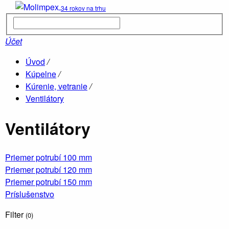
34 rokov na trhu
Kúpelne
parné box
Účet
Úvod
/
Hydromas
Kúpelne
/
vane
Kúrenie, vetranie
/
Ventilátory
Ventilátory
Drevené
sauny
Priemer potrubí 100 mm
Priemer potrubí 120 mm
Priemer potrubí 150 mm
Príslušenstvo
Filter
(0)
Vane