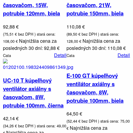
časovačom, 15W,
časovačom, 21W,
potrubie 120mm, biela
potrubie 150mm, biela
92,88 €
110,08 €
(75,51 € bez DPH )
stará cena:
(89,50 € bez DPH )
stará cena:
Najnižšia cena za
Najnižšia cena za
108,00 €
128,00 €
posledných 30 dní: 92,88 €
posledných 30 dní: 110,08 €
Detail
Detail
Cata
Cata
E-100 GT kúpeľňový
UC-10 T kúpeľňový
ventilátor axiálny s
ventilátor axiálny s
časovačom, 8W,
časovačom, 8W,
Nábytok,
potrubie 100mm, biela
zrkadlá a
potrubie 100mm, čierna
osvetleni
64,50 €
42,14 €
(52,44 € bez DPH )
stará cena: 75,00
(34,26 € bez DPH )
stará cena: 49,00
Najnižšia cena za
€
Najnižšia cena za
€