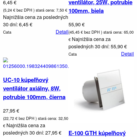
ventilátor, 25W, potrubie
6,45 €
100mm, biela
(5,24 € bez DPH )
stará cena: 7,50 €
Najnižšia cena za posledných
30 dní: 6,45 €
55,90 €
Detail
Cata
(45,45 € bez DPH )
stará cena: 65,00
Najnižšia cena za
€
posledných 30 dní: 55,90 €
Detail
Cata
UC-10 kúpeľňový
ventilátor axiálny, 8W,
potrubie 100mm, čierna
27,95 €
(22,72 € bez DPH )
stará cena: 32,50
Najnižšia cena za
€
E-100 GTH kúpeľňový
posledných 30 dní: 27,95 €