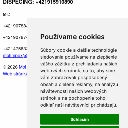
DISPEČING: +421915910890
tel.:
+421907884673
Používame cookies
+421907874018
+421475632595
Súbory cookie a ďalšie technológie
molimpex@molimpex.sk
sledovania používame na zlepšenie
vášho zážitku z prehliadania našich
© 2026
Molimpex
. Všetky práva vyhradené.
webových stránok, na to, aby sme
Web stránky NEONUS.sk
vám zobrazovali prispôsobený
obsah a cielené reklamy, na analýzu
návštevnosti našich webových
stránok a na pochopenie toho,
odkiaľ naši návštevníci prichádzajú.
Súhlasím