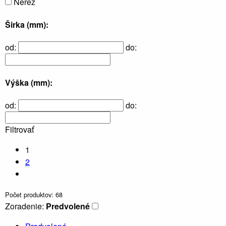
Nerez
Širka (mm):
od:
do:
Výška (mm):
od:
do:
Filtrovať
1
2
Počet produktov: 68
Zoradenie:
Predvolené