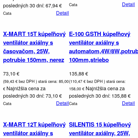
Detail
Cata
Umývadlá
posledných 30 dní: 67,94 €
toalety
Detail
Cata
drezy
X-MART 15T kúpeľňový
E-100 GSTH kúpeľňový
ventilátor axiálny s
ventilátor axiálny s
časovačom, 25W,
automatom,4W/8W,potrub
potrubie 150mm, nerez
100mm,striebo
73,10 €
135,88 €
(59,43 € bez DPH )
stará cena: 85,00
(110,47 € bez DPH )
stará cena:
Najnižšia cena za
Najnižšia cena za
€
158,00 €
posledných 30 dní: 73,10 €
posledných 30 dní: 135,88 €
Detail
Detail
Cata
Cata
X-MART 12T kúpeľňový
SILENTIS 15 kúpeľňový
ventilátor axiálny s
ventilátor axiálny, 25W,