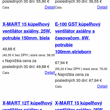
posledných 30 dní: 55,90 €
posledných 30 dní: 36,55 €
Detail
Detail
Cata
Cata
X-MART 15 kúpeľňový
E-100 GST kúpeľňový
ventilátor axiálny, 25W,
ventilátor axiálny s
potrubie 150mm, biela
časovačom, 8W,
potrubie
49,88 €
100mm,strieborn
(40,55 € bez DPH )
stará cena: 58,00
Najnižšia cena za
€
67,94 €
posledných 30 dní: 49,88 €
(55,24 € bez DPH )
stará cena: 79,00
Detail
Cata
Najnižšia cena za
€
posledných 30 dní: 67,94 €
Detail
Cata
X-MART 12T kúpeľňový
X-MART 15 kúpeľňový
ventilátor axiálny s
ventilátor axiálny, 25W,