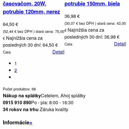
časovačom, 20W,
potrubie 150mm, biela
potrubie 120mm, nerez
36,98 €
(30,07 € bez DPH )
stará cena: 43,00
64,50 €
Najnižšia cena za
€
(52,44 € bez DPH )
stará cena: 75,00
posledných 30 dní: 36,98 €
Najnižšia cena za
€
Detail
Cata
posledných 30 dní: 64,50 €
Detail
Cata
1
2
Počet produktov: 68
Nákup na splátky
Cetelem, Ahoj splátky
0915 910 890
Po - pia: 8:00 - 16:30
34 rokov na trhu
Záruka kvality
Informácie
+