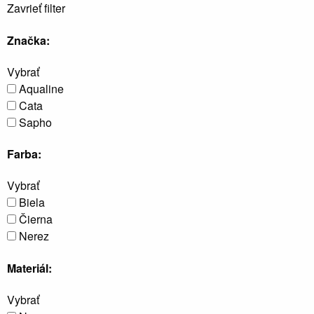
Zavrieť filter
Značka:
Vybrať
Aqualine
Cata
Sapho
Sprchové
kúty a
dvere,
Farba:
boxy a
vaňové
zásteny
Vybrať
Biela
Čierna
Nerez
Materiál:
Vybrať