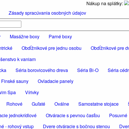
Nákup na splátky:
Zásady spracúvania osobných údajov
y
Masážne boxy
Parné boxy
trické
Obdĺžnikové pre jednu osobu
Obdĺžnikové pre d
ušenstvo k vaniam
cka
Séria borovicového dreva
Séria Bi-O
Séria céd
 Finské sauny
Ovladacie panely
wim Spa
Vírivky
Rohové
Guľaté
Oválne
Samostatne stojace
acie jednokrídlové
Otváracie s pevnou časťou
Posuvné
é - rohový vstup
Dvere otváracie s bočnou stenou
Dver