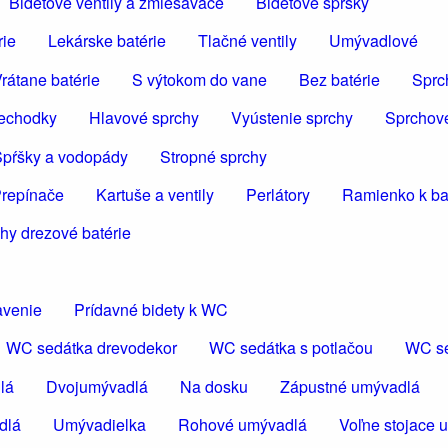
Bidetové ventily a zmiešavače
Bidetové spršky
rie
Lekárske batérie
Tlačné ventily
Umývadlové
rátane batérie
S výtokom do vane
Bez batérie
Sprc
iechodky
Hlavové sprchy
Vyústenie sprchy
Sprchov
pŕšky a vodopády
Stropné sprchy
repínače
Kartuše a ventily
Perlátory
Ramienko k bat
hy drezové batérie
avenie
Prídavné bidety k WC
WC sedátka drevodekor
WC sedátka s potlačou
WC se
lá
Dvojumývadlá
Na dosku
Zápustné umývadlá
dlá
Umývadielka
Rohové umývadlá
Voľne stojace 