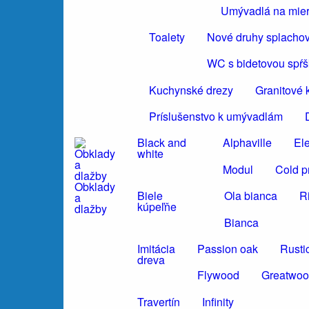
Umývadlá na mie
Toalety
Nové druhy splacho
WC s bidetovou spŕ
Kuchynské drezy
Granitové 
Príslušenstvo k umývadlám
Black and
Alphaville
El
white
Modul
Cold p
Obklady
Biele
Ola bianca
R
a
kúpeľňe
dlažby
Bianca
Imitácia
Passion oak
Rusti
dreva
Flywood
Greatwo
Travertín
Infinity