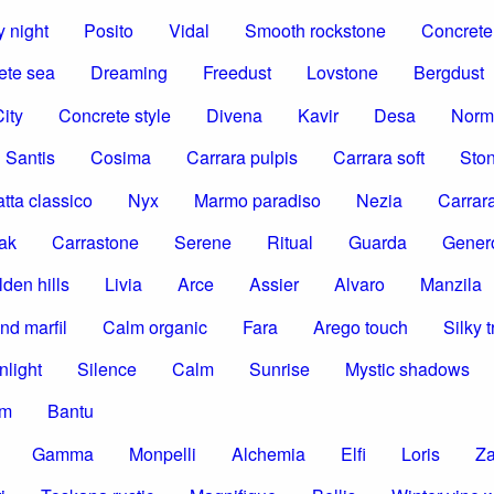
 night
Posito
Vidal
Smooth rockstone
Concrete 
ete sea
Dreaming
Freedust
Lovstone
Bergdust
ity
Concrete style
Divena
Kavir
Desa
Norm
Santis
Cosima
Carrara pulpis
Carrara soft
Ston
tta classico
Nyx
Marmo paradiso
Nezia
Carrar
ak
Carrastone
Serene
Ritual
Guarda
Gener
den hills
Livia
Arce
Assier
Alvaro
Manzila
nd marfil
Calm organic
Fara
Arego touch
Silky t
nlight
Silence
Calm
Sunrise
Mystic shadows
om
Bantu
Gamma
Monpelli
Alchemia
Elfi
Loris
Z