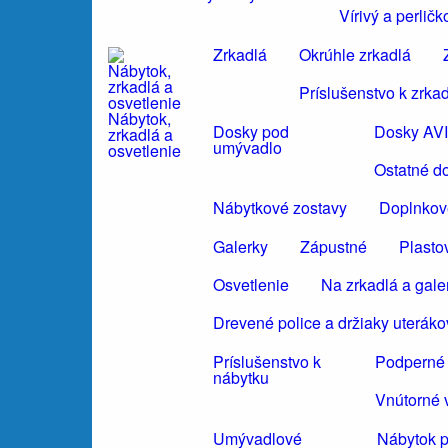
Vírivý a perli
Zrkadlá
Okrúhle zrkadlá
Príslušenstvo k zrka
Nábytok,
Dosky pod
Dosky AV
zrkadlá a
umývadlo
osvetlenie
Ostatné d
Nábytkové zostavy
Doplnkov
Galerky
Zápustné
Plasto
Osvetlenie
Na zrkadlá a gale
Drevené police a držiaky uteráko
Príslušenstvo k
Podperné 
nábytku
Vnútorné 
Umývadlové
Nábytok 