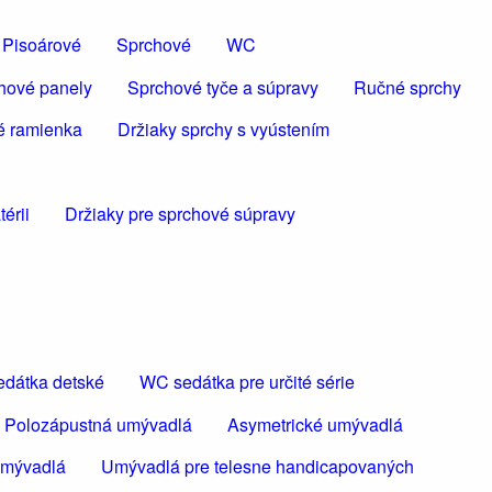
Pisoárové
Sprchové
WC
hové panely
Sprchové tyče a súpravy
Ručné sprchy
é ramienka
Držiaky sprchy s vyústením
érii
Držiaky pre sprchové súpravy
dátka detské
WC sedátka pre určité série
Polozápustná umývadlá
Asymetrické umývadlá
umývadlá
Umývadlá pre telesne handicapovaných