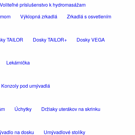
Voliteľné príslušenstvo k hydromasážam
rámom
Výklopná zrkadlá
Zrkadlá s osvetlením
ky TAILOR
Dosky TAILOR+
Dosky VEGA
Lekárnička
Konzoly pod umývadlá
kám
Úchytky
Držiaky uterákov na skrinku
vadlo na dosku
Umývadlové stolíky