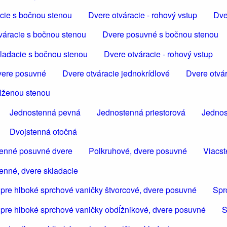
cie s bočnou stenou
Dvere otváracie - rohový vstup
Dve
váracie s bočnou stenou
Dvere posuvné s bočnou stenou
ladacie s bočnou stenou
Dvere otváracie - rohový vstup
ere posuvné
Dvere otváracie jednokrídlové
Dvere otvár
dlženou stenou
Jednostenná pevná
Jednostenná priestorová
Jednos
Dvojstenná otočná
tenné posuvné dvere
Polkruhové, dvere posuvné
Viacst
enné, dvere skladacie
 pre hlboké sprchové vaničky štvorcové, dvere posuvné
Spr
 pre hlboké sprchové vaničky obdĺžnikové, dvere posuvné
S