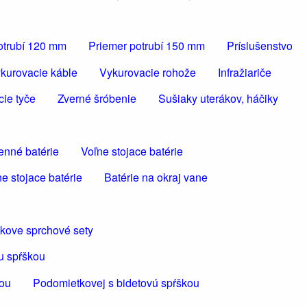
otrubí 120 mm
Priemer potrubí 150 mm
Príslušenstvo
kurovacie káble
Vykurovacie rohože
Infražiariče
cie tyče
Zverné šróbenie
Sušiaky uterákov, háčiky
enné batérie
Voľne stojace batérie
e stojace batérie
Batérie na okraj vane
kove sprchové sety
u spŕškou
kou
Podomietkovej s bidetovú spŕškou