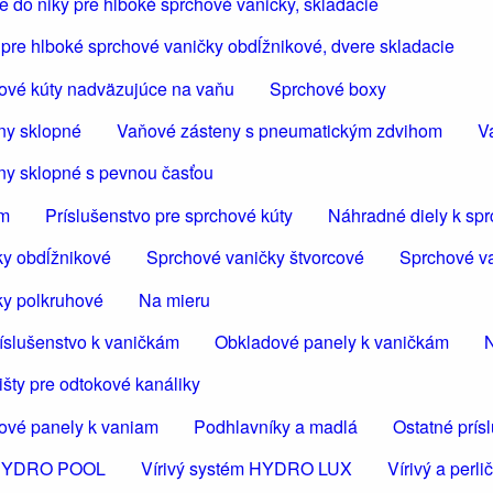
 do niky pre hlboké sprchové vaničky, skladacie
pre hlboké sprchové vaničky obdĺžnikové, dvere skladacie
ové kúty nadväzujúce na vaňu
Sprchové boxy
ny sklopné
Vaňové zásteny s pneumatickým zdvihom
V
ny sklopné s pevnou časťou
om
Príslušenstvo pre sprchové kúty
Náhradné diely k sp
ky obdĺžnikové
Sprchové vaničky štvorcové
Sprchové va
ky polkruhové
Na mieru
íslušenstvo k vaničkám
Obkladové panely k vaničkám
N
šty pre odtokové kanáliky
ové panely k vaniam
Podhlavníky a madlá
Ostatné prís
m HYDRO POOL
Vírivý systém HYDRO LUX
Vírivý a per