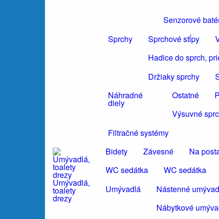
Senzorové baté
Sprchy
Sprchové stĺpy
V
Hadice do sprch, pr
Držiaky sprchy
S
Náhradné
Ostatné
P
diely
Výsuvné sprc
Filtračné systémy
Bidety
Závesné
Na post
WC sedátka
WC sedátka
Umývadlá,
Umývadlá
Nástenné umývad
toalety
drezy
Nábytkové umýva