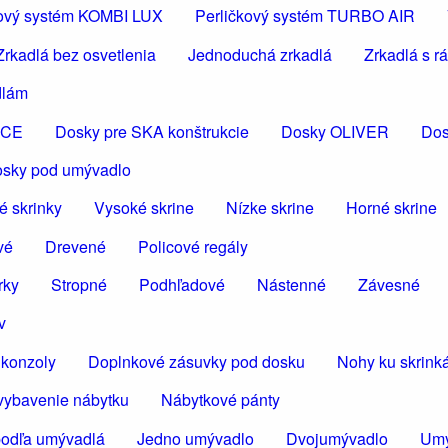
čkový systém KOMBI LUX
Perličkový systém TURBO AIR
Zrkadlá bez osvetlenia
Jednoduchá zrkadlá
Zrkadlá s 
dlám
ICE
Dosky pre SKA konštrukcie
Dosky OLIVER
Dos
osky pod umývadlo
é skrinky
Vysoké skrine
Nízke skrine
Horné skrine
vé
Drevené
Policové regály
rky
Stropné
Podhľadové
Nástenné
Závesné
v
konzoly
Doplnkové zásuvky pod dosku
Nohy ku skrin
vybavenie nábytku
Nábytkové pánty
podľa umývadlá
Jedno umývadlo
Dvojumývadlo
Umý