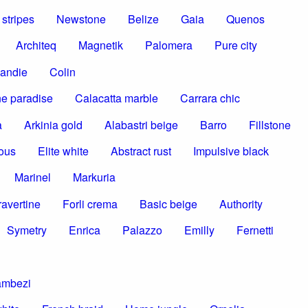
stripes
Newstone
Belize
Gaia
Quenos
Architeq
Magnetik
Palomera
Pure city
andie
Colin
e paradise
Calacatta marble
Carrara chic
a
Arkinia gold
Alabastri beige
Barro
Fillstone
ous
Elite white
Abstract rust
Impulsive black
Marinel
Markuria
ravertine
Forli crema
Basic beige
Authority
Symetry
Enrica
Palazzo
Emilly
Fernetti
ambezi