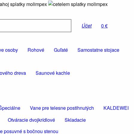
Účet
0 €
ve osoby
Rohové
Guľaté
Samostatne stojace
rového dreva
Saunové kachle
Špeciálne
Vane pre telesne postihnutých
KALDEWEI
Otváracie dvojkrídlové
Skladacie
e posuvné s bočnou stenou