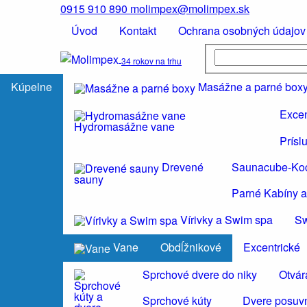
0915 910 890
molimpex@molimpex.sk
Úvod
Kontakt
Ochrana osobných údajov
34 rokov na trhu
Kúpelne
Masážne a parné box
Excen
Hydromasážne vane
Prísl
Drevené
Saunacube-Ko
sauny
Parné Kabíny a
Vírivky a Swim spa
S
Vane
Obdĺžnikové
Excentrické
Sprchové dvere do niky
Otvár
Sprchové kúty
Dvere posuvn