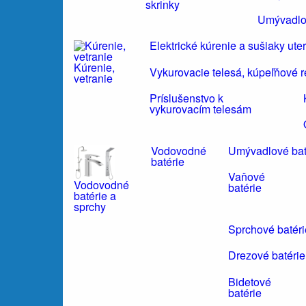
skrinky
Umývadlo
Elektrické kúrenie a sušiaky ute
Kúrenie,
Vykurovacie telesá, kúpeľňové r
vetranie
Príslušenstvo k
vykurovacím telesám
Vodovodné
Umývadlové bat
batérie
Vaňové
Vodovodné
batérie
batérie a
sprchy
Sprchové batéri
Drezové batérie
Bidetové
batérie