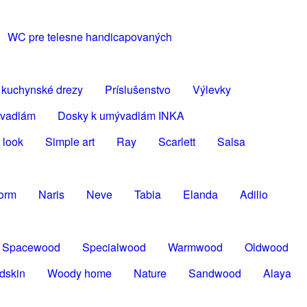
WC pre telesne handicapovaných
 kuchynské drezy
Príslušenstvo
Výlevky
ývadlám
Dosky k umývadlám INKA
 look
Simple art
Ray
Scarlett
Salsa
torm
Naris
Neve
Tabia
Elanda
Adilio
Spacewood
Specialwood
Warmwood
Oldwood
dskin
Woody home
Nature
Sandwood
Alaya