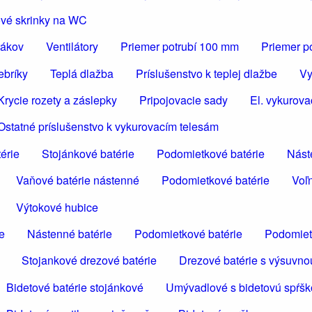
vé skrinky na WC
rákov
Ventilátory
Priemer potrubí 100 mm
Priemer p
ebríky
Teplá dlažba
Príslušenstvo k teplej dlažbe
Vy
Krycie rozety a záslepky
Pripojovacie sady
El. vykurova
Ostatné príslušenstvo k vykurovacím telesám
érie
Stojánkové batérie
Podomietkové batérie
Nást
Vaňové batérie nástenné
Podomietkové batérie
Voľn
Výtokové hubice
e
Nástenné batérie
Podomietkové batérie
Podomiet
Stojankové drezové batérie
Drezové batérie s výsuvno
Bidetové batérie stojánkové
Umývadlové s bidetovú spŕš