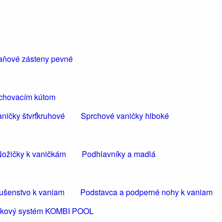
aňové zásteny pevné
rchovacím kútom
ničky štvrťkruhové
Sprchové vaničky hlboké
ožičky k vaničkám
Podhlavníky a madlá
lušenstvo k vaniam
Podstavca a podperné nohy k vaniam
ličkový systém KOMBI POOL