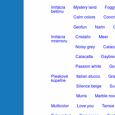
Imitácia
Mystery land
Foggy
betónu
Calm colors
Concr
Geofun
Narin
C
Imitácia
Cristallo
Meer
mramoru
Noisy grey
Calaca
Calacatta
Daybre
Passion white
Gol
Pieskové
Italian stucco
Gra
kúpeľne
Silence beige
Su
Murra
Marble ro
Multicolor
Love you
Tamoe