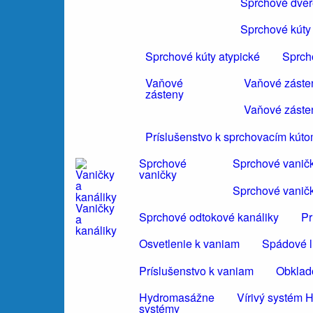
Sprchové dvere
Sprchové kúty 
Sprchové kúty atypické
Sprch
Vaňové
Vaňové záste
zásteny
Vaňové záste
Príslušenstvo k sprchovacím kút
Sprchové
Sprchové vanič
vaničky
Sprchové vanič
Vaničky
Sprchové odtokové kanáliky
Pr
a
kanáliky
Osvetlenie k vaniam
Spádové li
Príslušenstvo k vaniam
Obklad
Hydromasážne
Vírivý systé
systémy