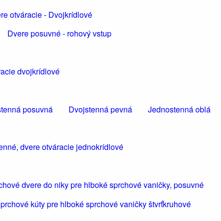
re otváracie - Dvojkrídlové
Dvere posuvné - rohový vstup
acie dvojkrídlové
tenná posuvná
Dvojstenná pevná
Jednostenná oblá
enné, dvere otváracie jednokrídlové
chové dvere do niky pre hlboké sprchové vaničky, posuvné
prchové kúty pre hlboké sprchové vaničky štvrťkruhové