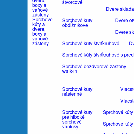
štvorcové
Dvere sklada
Sprchové
Sprchové kúty
Dvere ot
kúty a
obdĺžnikové
dvere,
Dvere sk
boxy a
vaňové
Sprchové kúty štvrťkruhové
Dv
zásteny
Sprchové kúty štvrťkruhové s pre
Sprchové bezdverové zásteny
walk-in
Sprchové kúty
Viacs
nástenné
Viacst
Sprchové kúty
Sprchové kúty
pre hlboké
sprchové
Sprchové kúty
vaničky