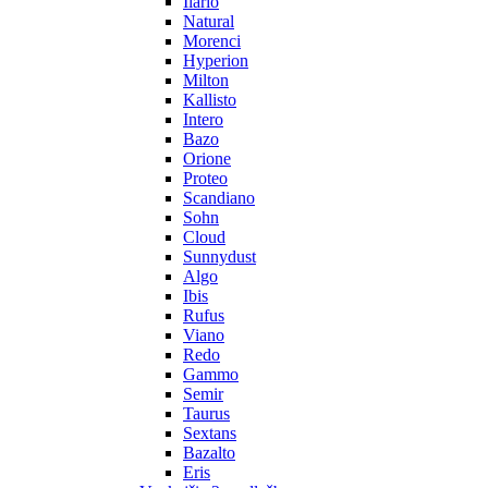
Ilario
Natural
Morenci
Hyperion
Milton
Kallisto
Intero
Bazo
Orione
Proteo
Scandiano
Sohn
Cloud
Sunnydust
Algo
Ibis
Rufus
Viano
Redo
Gammo
Semir
Taurus
Sextans
Bazalto
Eris