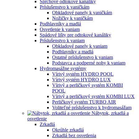
Sprchové odtokové kanáliky
Príslušenstvo k vaničkám
Obkladové panely k vaničkám
Nožičky k vaničkám
Podhlavníky a madlá
Osvetlenie k vaniam
Spádové lišty pre odtokové kanáliky
Príslušenstvo k vaniam
Obkladové panely k vaniam
Podhlavníky a madlá
Ostatné príslušenstvo k vaniam
Podstavca a podperné nohy k vaniam
Hydromasážne systémy
Vírivý systém HYDRO POOL
Vírivý systém HYDRO LUX
Vírivý a perličkový systém KOMBI
POOL
Vírivý a perličkový systém KOMBI LUX
Perličkový systém TURBO AIR
Voliteľné príslušenstvo k hydromasážam
Nábytok, zrkadlá a
osvetlenie
Zrkadlá
Okrúhle zrkadlá
Zrkadlá bez osvetlenia