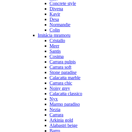
Concrete style
Divena
Kavir
Desa
Normandie
Colin
Imitácia mramoru
Cristallo
Meer
Santis
Cosima
Carrara pulpis
Carrara soft
Stone paradise
Calacatta marble
Carrara chic
Noisy grey
Calacatta classico
Nyx
Marmo paradiso
Nezia
Carrara
Arkinia gold
Alabastri beige
Barro