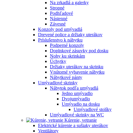
Na zrkadlá a galerky
Stropné
Podhľadové
Nástenné
Závesné
Konzoly pod umývadlá
Drevené police a držiaky uterákov
Príslušenstvo k nábytku
Podperné konzoly
Doplnkové zásuvky pod dosku
Nohy ku skrinkám
Úchytky
Držiaky uterákov na skrinku
Vnútorné vybavenie nábytku
Nábytkové pánty
Umývadlové skrinky
Nábytok podľa umývadlá
Jedno umývadlo
Dvojumývadlo
Umývadlo na dosku
Umývadlové stolíky
Umývadlové skrinky na WC
Kúrenie, vetranie
Elektrické kúrenie a sušiaky uterákov
Ventilátory