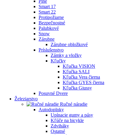
Plné
Smart 17
Smart 22
Protipožiarne
Bezpečnostné
Palubkové
Snow
Zárubne
Zárubne obložkové
Príslušenstvo
Zámky a vložky
Kľučky
Kľučka VISION
Kľučka SALI
Kľučka Vera čierna
Kľučka GYES čierna
Kľučka Giussy
Posuvné Dvere
Železiarstvo
Ručné náradie
Autodoplnky
Upínacie gumy a pásy
Kľúče na bicykle
Zdviháky
Ostatné