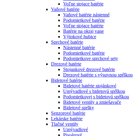
Voľne stojace batérie
Vaňové batérie
Vaňové batérie nástenné
Podomietkové batérie
Voľne stojace batérie
Batérie na okraj vane
Výtokové hubice
Sprchové batérie
Nástenné batérie
Podomietkové batérie
Podomietkove sprchové sety
Drezové batérie
Stojankové drezové batérie
Drezové batérie s výsuvnou spŕškou
Bidetové batérie
Bidetové batérie stojánkové
Umývadlové s bidetovú spŕškou
Podomietkovej s bidetovú spŕškou
Bidetové ventily a zmiešavače
Bidetové spršky
Senzorové batérie
Lekárske batérie
Tlačné ventily
Umývadlové
Pisoárové