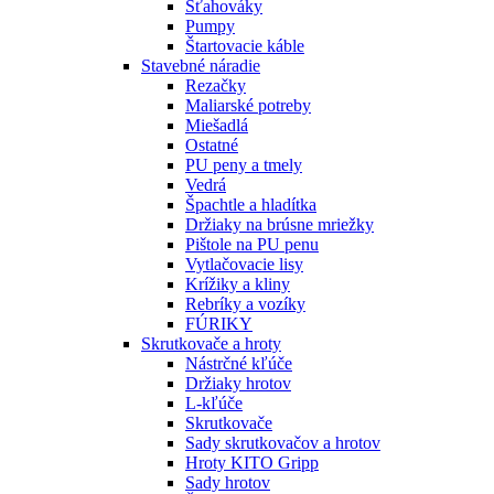
Sťahováky
Pumpy
Štartovacie káble
Stavebné náradie
Rezačky
Maliarské potreby
Miešadlá
Ostatné
PU peny a tmely
Vedrá
Špachtle a hladítka
Držiaky na brúsne mriežky
Pištole na PU penu
Vytlačovacie lisy
Krížiky a kliny
Rebríky a vozíky
FÚRIKY
Skrutkovače a hroty
Nástrčné kľúče
Držiaky hrotov
L-kľúče
Skrutkovače
Sady skrutkovačov a hrotov
Hroty KITO Gripp
Sady hrotov