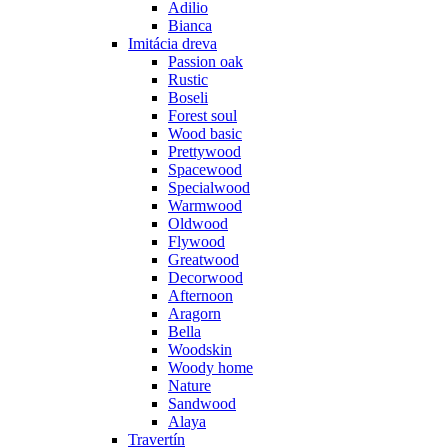
Adilio
Bianca
Imitácia dreva
Passion oak
Rustic
Boseli
Forest soul
Wood basic
Prettywood
Spacewood
Specialwood
Warmwood
Oldwood
Flywood
Greatwood
Decorwood
Afternoon
Aragorn
Bella
Woodskin
Woody home
Nature
Sandwood
Alaya
Travertín