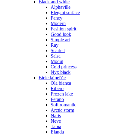
Black and white
Alphaville
Elegant surface
Fancy
Modern
Fashion spirit
Good look
Simple art
Ray
Scarlett
Salsa
Modul
Cold princess
Nyx black
Biele kúpeľňe
Ola bianca
Ribero
Frozen lake
Ferano
Soft romantic
Arctic storm
Naris
Neve
Tabia
Elanda