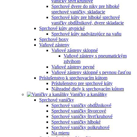
vaničky štvrťkruhové
Sprchové dvere do niky pre hlboké
sprchové vaničky, skladacie
Sprchové kúty pre hlboké sprchové
vaničky obdĺžnikové, dvere skladacie
Sprchové kúty atypické
Sprchové kúty nadväzujúce na vaňu
Sprchové boxy
Vaňové zásteny
Vaňové zásteny sklopné
Vaňové zásteny s pneumatickým
zdvihom
Vaňové zásteny pevné
Vaňové zásteny sklopné s pevnou časťou
Príslušenstvo k sprchovacím kútom
Príslušenstvo pre sprchové kúty
Náhradné diely k sprchovacím kútom
Vaničky a kanáliky
Sprchové vaničky
Sprchové vaničky obdĺžnikové
Sprchové vaničky štvorcové
Sprchové vaničky štvrťkruhové
Sprchové vaničky hlboké
Sprchové vaničky polkruhové
Na mieru