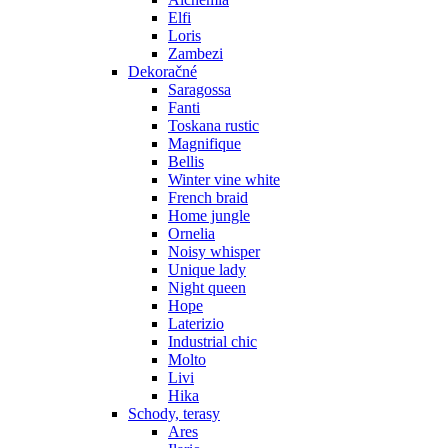
Elfi
Loris
Zambezi
Dekoračné
Saragossa
Fanti
Toskana rustic
Magnifique
Bellis
Winter vine white
French braid
Home jungle
Ornelia
Noisy whisper
Unique lady
Night queen
Hope
Laterizio
Industrial chic
Molto
Livi
Hika
Schody, terasy
Ares