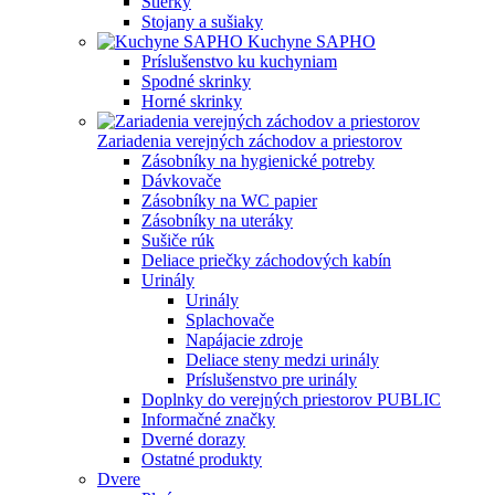
Stierky
Stojany a sušiaky
Kuchyne SAPHO
Príslušenstvo ku kuchyniam
Spodné skrinky
Horné skrinky
Zariadenia verejných záchodov a priestorov
Zásobníky na hygienické potreby
Dávkovače
Zásobníky na WC papier
Zásobníky na uteráky
Sušiče rúk
Deliace priečky záchodových kabín
Urinály
Urinály
Splachovače
Napájacie zdroje
Deliace steny medzi urinály
Príslušenstvo pre urinály
Doplnky do verejných priestorov PUBLIC
Informačné značky
Dverné dorazy
Ostatné produkty
Dvere