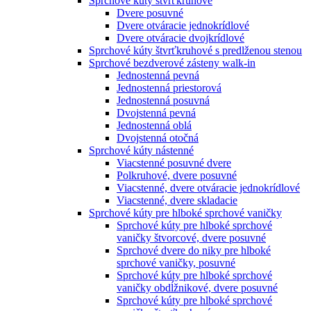
Sprchové kúty štvrťkruhové
Dvere posuvné
Dvere otváracie jednokrídlové
Dvere otváracie dvojkrídlové
Sprchové kúty štvrťkruhové s predlženou stenou
Sprchové bezdverové zásteny walk-in
Jednostenná pevná
Jednostenná priestorová
Jednostenná posuvná
Dvojstenná pevná
Jednostenná oblá
Dvojstenná otočná
Sprchové kúty nástenné
Viacstenné posuvné dvere
Polkruhové, dvere posuvné
Viacstenné, dvere otváracie jednokrídlové
Viacstenné, dvere skladacie
Sprchové kúty pre hlboké sprchové vaničky
Sprchové kúty pre hlboké sprchové
vaničky štvorcové, dvere posuvné
Sprchové dvere do niky pre hlboké
sprchové vaničky, posuvné
Sprchové kúty pre hlboké sprchové
vaničky obdĺžnikové, dvere posuvné
Sprchové kúty pre hlboké sprchové