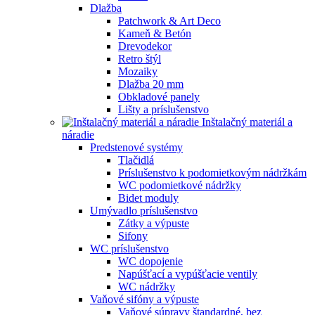
Dlažba
Patchwork & Art Deco
Kameň & Betón
Drevodekor
Retro štýl
Mozaiky
Dlažba 20 mm
Obkladové panely
Lišty a príslušenstvo
Inštalačný materiál a
náradie
Predstenové systémy
Tlačidlá
Príslušenstvo k podomietkovým nádržkám
WC podomietkové nádržky
Bidet moduly
Umývadlo príslušenstvo
Zátky a výpuste
Sifony
WC príslušenstvo
WC dopojenie
Napúšťací a vypúšťacie ventily
WC nádržky
Vaňové sifóny a výpuste
Vaňové súpravy štandardné, bez