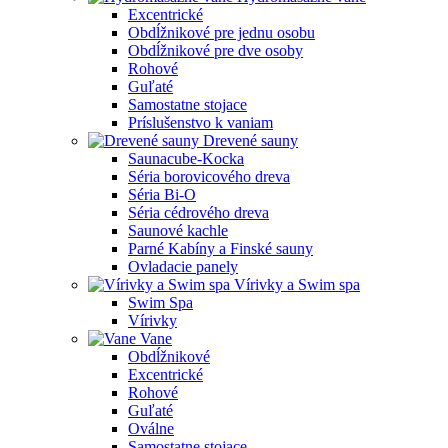
Excentrické
Obdĺžnikové pre jednu osobu
Obdĺžnikové pre dve osoby
Rohové
Guľaté
Samostatne stojace
Príslušenstvo k vaniam
Drevené sauny
Saunacube-Kocka
Séria borovicového dreva
Séria Bi-O
Séria cédrového dreva
Saunové kachle
Parné Kabíny a Finské sauny
Ovladacie panely
Vírivky a Swim spa
Swim Spa
Vírivky
Vane
Obdĺžnikové
Excentrické
Rohové
Guľaté
Oválne
Samostatne stojace