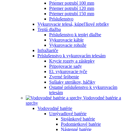
Priemer potrubí 100 mm
Priemer potrubí 120 mm
Priemer potrubí 150 mm
Príslušenstvo
Vykurovacie telesá, kúpeľňové rebríky
Teplá dlažba
Príslušenstvo k teplej dlažbe
Vykurovacie káble
Vykurovacie rohože
Infražiariče
Príslušenstvo k vykurovacím telesám
Krycie rozety a záslepky
Pripojovacie sady
El. vykurovacie tyče
Zverné šróbenie
Sušiaky uterákov, háčiky
Ostatné príslušenstvo k vykurovacím
telesám
Vodovodné batérie a
sprchy
Vodovodné batérie
Umývadlové batérie
Stojánkové batérie
Podomietkové batérie
Nástenné batérie