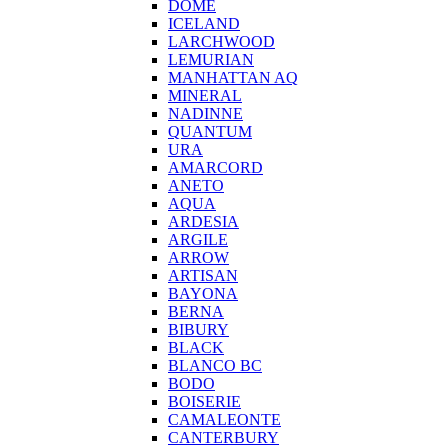
DOME
ICELAND
LARCHWOOD
LEMURIAN
MANHATTAN AQ
MINERAL
NADINNE
QUANTUM
URA
AMARCORD
ANETO
AQUA
ARDESIA
ARGILE
ARROW
ARTISAN
BAYONA
BERNA
BIBURY
BLACK
BLANCO BC
BODO
BOISERIE
CAMALEONTE
CANTERBURY