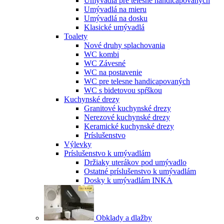
Umývadlá pre telesne handicapovaných
Umývadlá na mieru
Umývadlá na dosku
Klasické umývadlá
Toalety
Nové druhy splachovania
WC kombi
WC Závesné
WC na postavenie
WC pre telesne handicapovaných
WC s bidetovou spŕškou
Kuchynské drezy
Granitové kuchynské drezy
Nerezové kuchynské drezy
Keramické kuchynské drezy
Príslušenstvo
Výlevky
Príslušenstvo k umývadlám
Držiaky uterákov pod umývadlo
Ostatné príslušenstvo k umývadlám
Dosky k umývadlám INKA
Obklady a dlažby