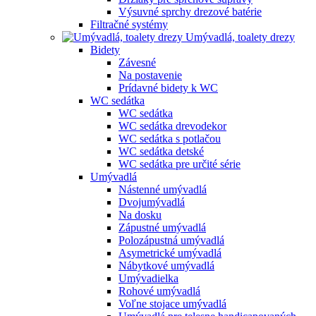
Výsuvné sprchy drezové batérie
Filtračné systémy
Umývadlá, toalety drezy
Bidety
Závesné
Na postavenie
Prídavné bidety k WC
WC sedátka
WC sedátka
WC sedátka drevodekor
WC sedátka s potlačou
WC sedátka detské
WC sedátka pre určité série
Umývadlá
Nástenné umývadlá
Dvojumývadlá
Na dosku
Zápustné umývadlá
Polozápustná umývadlá
Asymetrické umývadlá
Nábytkové umývadlá
Umývadielka
Rohové umývadlá
Voľne stojace umývadlá