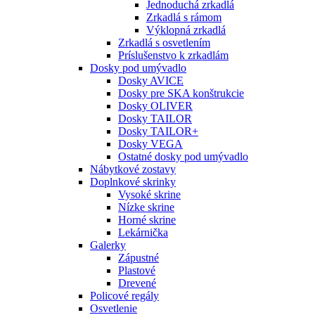
Jednoduchá zrkadlá
Zrkadlá s rámom
Výklopná zrkadlá
Zrkadlá s osvetlením
Príslušenstvo k zrkadlám
Dosky pod umývadlo
Dosky AVICE
Dosky pre SKA konštrukcie
Dosky OLIVER
Dosky TAILOR
Dosky TAILOR+
Dosky VEGA
Ostatné dosky pod umývadlo
Nábytkové zostavy
Doplnkové skrinky
Vysoké skrine
Nízke skrine
Horné skrine
Lekárnička
Galerky
Zápustné
Plastové
Drevené
Policové regály
Osvetlenie