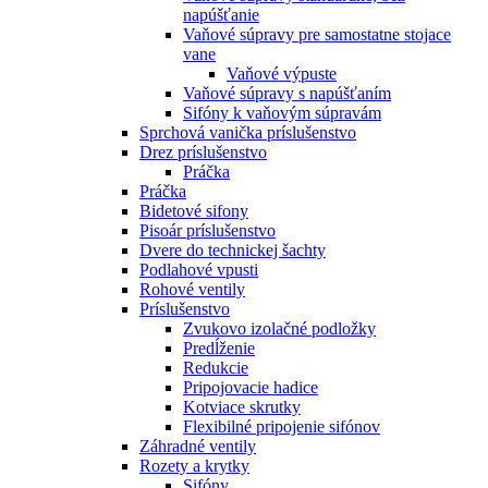
napúšťanie
Vaňové súpravy pre samostatne stojace
vane
Vaňové výpuste
Vaňové súpravy s napúšťaním
Sifóny k vaňovým súpravám
Sprchová vanička príslušenstvo
Drez príslušenstvo
Práčka
Práčka
Bidetové sifony
Pisoár príslušenstvo
Dvere do technickej šachty
Podlahové vpusti
Rohové ventily
Príslušenstvo
Zvukovo izolačné podložky
Predĺženie
Redukcie
Pripojovacie hadice
Kotviace skrutky
Flexibilné pripojenie sifónov
Záhradné ventily
Rozety a krytky
Sifóny