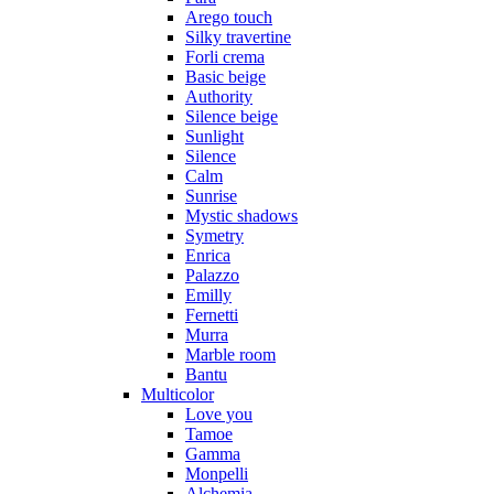
Arego touch
Silky travertine
Forli crema
Basic beige
Authority
Silence beige
Sunlight
Silence
Calm
Sunrise
Mystic shadows
Symetry
Enrica
Palazzo
Emilly
Fernetti
Murra
Marble room
Bantu
Multicolor
Love you
Tamoe
Gamma
Monpelli
Alchemia