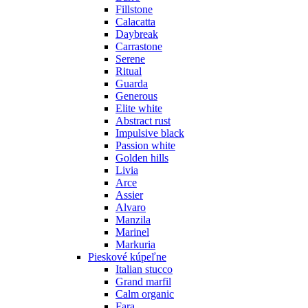
Fillstone
Calacatta
Daybreak
Carrastone
Serene
Ritual
Guarda
Generous
Elite white
Abstract rust
Impulsive black
Passion white
Golden hills
Livia
Arce
Assier
Alvaro
Manzila
Marinel
Markuria
Pieskové kúpeľne
Italian stucco
Grand marfil
Calm organic
Fara