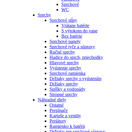
Sprchové
WC
Sprchy
Sprchové stĺpy
Vrátane batérie
S výtokom do vane
Bez batérie
Sprchové panely
Sprchové tyče a súpravy
Ručné sprchy
Hadice do sprch, priechodky
Hlavové sprchy
Vyústenie sprchy
Sprchové ramienka
Držiaky sprchy s vyústením
Držiaky sprchy
Spŕšky a vodopády
Stropné sprchy
Náhradné diely
Ostatné
Prepínače
Kartuše a ventily
Perlátory
Ramienko k batérii
Držiaky pre sprchové súpravy