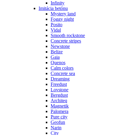
Infinity
Imitácia betónu
Mystery land
Foggy night
Posito
Vidal
Smooth rockstone
Concrete stripes
Newstone
Belize
Gaia
Quenos
Calm colors
Concrete sea
Dreaming
Freedust
Lovstone
Bergdust
Architeq
Magnetik
Palomera
Pure city
Geofun
Narin
City