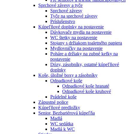
Sprchové závesy a tyče
Sprchové závesy
Tyče na sprchové závesy
Príslušenstvo
Kúpeľňové doplnky na postavenie
Dávkovače mydla na postavenie
WC štetky na postavenie
Stojany s držiakom toaletného papiera
Mydlovničky na postavenie
Poháre a držiaky na zubné kefky na
postavenie
Dózy, zásobníky, ostatné kúpeľňové
doplnky
Koše, úložné boxy a zásobníky
Odpadkové koše
Odpadkové koše hranaté
Odpadkové koše kruhové
Prádelné koše
Zápustné police
Kúpeľňové predložky
Senior, Bezbariérová kúpeľňa
Madlá
WC sedátka
Madlá k WC