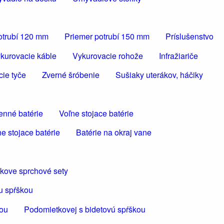
otrubí 120 mm
Priemer potrubí 150 mm
Príslušenstvo
kurovacie káble
Vykurovacie rohože
Infražiariče
cie tyče
Zverné šróbenie
Sušiaky uterákov, háčiky
enné batérie
Voľne stojace batérie
e stojace batérie
Batérie na okraj vane
kove sprchové sety
u spŕškou
kou
Podomietkovej s bidetovú spŕškou