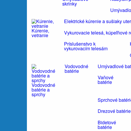
skrinky
Umývadlo
Elektrické kúrenie a sušiaky ute
Kúrenie,
Vykurovacie telesá, kúpeľňové r
vetranie
Príslušenstvo k
vykurovacím telesám
Vodovodné
Umývadlové bat
batérie
Vaňové
batérie
Vodovodné
batérie a
sprchy
Sprchové batéri
Drezové batérie
Bidetové
batérie