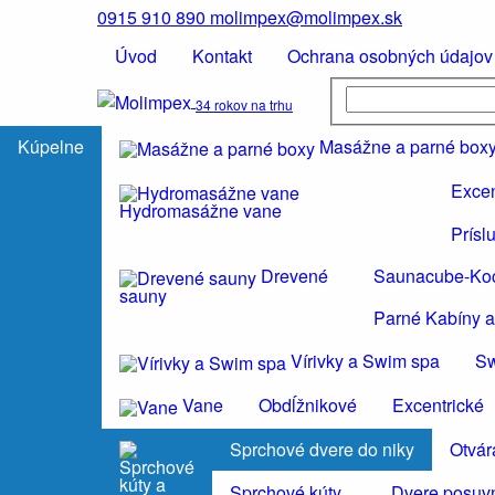
0915 910 890
molimpex@molimpex.sk
Úvod
Kontakt
Ochrana osobných údajov
34 rokov na trhu
Kúpelne
Masážne a parné box
Excen
Hydromasážne vane
Prísl
Drevené
Saunacube-Ko
sauny
Parné Kabíny a
Vírivky a Swim spa
S
Vane
Obdĺžnikové
Excentrické
Sprchové dvere do niky
Otvár
Sprchové kúty
Dvere posuvn