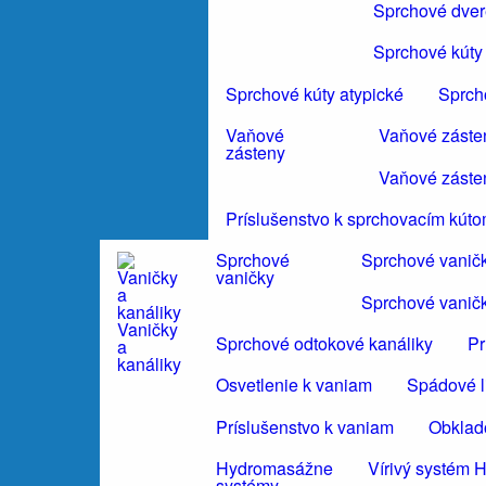
Sprchové dvere
Sprchové kúty 
Sprchové kúty atypické
Sprch
Vaňové
Vaňové záste
zásteny
Vaňové záste
Príslušenstvo k sprchovacím kút
Sprchové
Sprchové vanič
vaničky
Sprchové vanič
Vaničky
Sprchové odtokové kanáliky
Pr
a
kanáliky
Osvetlenie k vaniam
Spádové li
Príslušenstvo k vaniam
Obklad
Hydromasážne
Vírivý systé
systémy