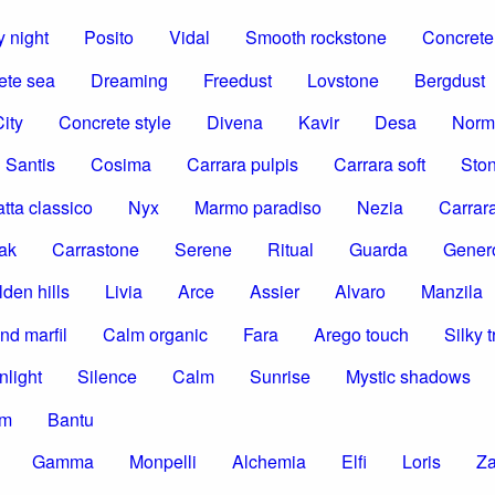
 night
Posito
Vidal
Smooth rockstone
Concrete 
ete sea
Dreaming
Freedust
Lovstone
Bergdust
ity
Concrete style
Divena
Kavir
Desa
Norm
Santis
Cosima
Carrara pulpis
Carrara soft
Ston
tta classico
Nyx
Marmo paradiso
Nezia
Carrar
ak
Carrastone
Serene
Ritual
Guarda
Gener
den hills
Livia
Arce
Assier
Alvaro
Manzila
nd marfil
Calm organic
Fara
Arego touch
Silky t
nlight
Silence
Calm
Sunrise
Mystic shadows
om
Bantu
Gamma
Monpelli
Alchemia
Elfi
Loris
Z