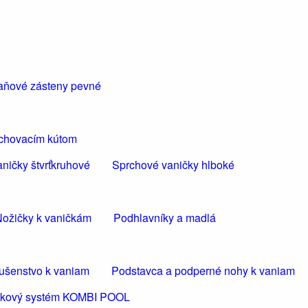
aňové zásteny pevné
rchovacím kútom
ničky štvrťkruhové
Sprchové vaničky hlboké
ožičky k vaničkám
Podhlavníky a madlá
lušenstvo k vaniam
Podstavca a podperné nohy k vaniam
ličkový systém KOMBI POOL