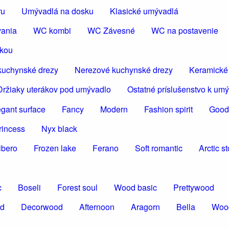
ru
Umývadlá na dosku
Klasické umývadlá
vania
WC kombi
WC Závesné
WC na postavenie
škou
kuchynské drezy
Nerezové kuchynské drezy
Keramické
Držiaky uterákov pod umývadlo
Ostatné príslušenstvo k um
egant surface
Fancy
Modern
Fashion spirit
Good
rincess
Nyx black
ibero
Frozen lake
Ferano
Soft romantic
Arctic s
c
Boseli
Forest soul
Wood basic
Prettywood
od
Decorwood
Afternoon
Aragorn
Bella
Woo