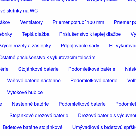
vé skrinky na WC
rákov
Ventilátory
Priemer potrubí 100 mm
Priemer p
ebríky
Teplá dlažba
Príslušenstvo k teplej dlažbe
Vy
Krycie rozety a záslepky
Pripojovacie sady
El. vykurova
Ostatné príslušenstvo k vykurovacím telesám
érie
Stojánkové batérie
Podomietkové batérie
Nást
Vaňové batérie nástenné
Podomietkové batérie
Voľn
Výtokové hubice
e
Nástenné batérie
Podomietkové batérie
Podomiet
Stojankové drezové batérie
Drezové batérie s výsuvno
Bidetové batérie stojánkové
Umývadlové s bidetovú spŕš