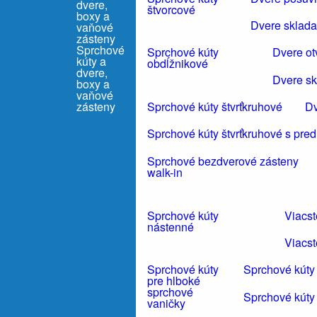
štvorcové
Dvere sklada
Sprchové
Sprchové kúty
Dvere ot
kúty a
obdĺžnikové
dvere,
Dvere sk
boxy a
vaňové
Sprchové kúty štvrťkruhové
Dv
zásteny
Sprchové kúty štvrťkruhové s pre
Sprchové bezdverové zásteny
walk-in
Sprchové kúty
Viacs
nástenné
Viacst
Sprchové kúty
Sprchové kúty
pre hlboké
sprchové
Sprchové kúty
vaničky