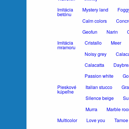
Imitácia
Mystery land
Foggy
betónu
Calm colors
Concr
Geofun
Narin
C
Imitácia
Cristallo
Meer
mramoru
Noisy grey
Calaca
Calacatta
Daybre
Passion white
Gol
Pieskové
Italian stucco
Gra
kúpeľne
Silence beige
Su
Murra
Marble ro
Multicolor
Love you
Tamoe