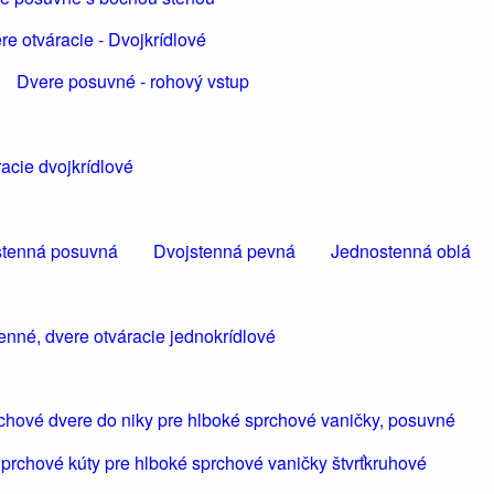
re otváracie - Dvojkrídlové
Dvere posuvné - rohový vstup
acie dvojkrídlové
tenná posuvná
Dvojstenná pevná
Jednostenná oblá
enné, dvere otváracie jednokrídlové
chové dvere do niky pre hlboké sprchové vaničky, posuvné
prchové kúty pre hlboké sprchové vaničky štvrťkruhové