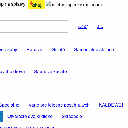
p na splátky:
Účet
0 €
ve osoby
Rohové
Guľaté
Samostatne stojace
rového dreva
Saunové kachle
Špeciálne
Vane pre telesne postihnutých
KALDEWEI
Otváracie dvojkrídlové
Skladacie
e posuvné s bočnou stenou