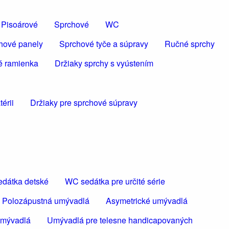
Pisoárové
Sprchové
WC
hové panely
Sprchové tyče a súpravy
Ručné sprchy
é ramienka
Držiaky sprchy s vyústením
érii
Držiaky pre sprchové súpravy
dátka detské
WC sedátka pre určité série
Polozápustná umývadlá
Asymetrické umývadlá
umývadlá
Umývadlá pre telesne handicapovaných