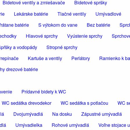
Bidetové ventily a zmiešavače
Bidetové spršky
rie
Lekárske batérie
Tlačné ventily
Umývadlové
rátane batérie
S výtokom do vane
Bez batérie
Sprc
iechodky
Hlavové sprchy
Vyústenie sprchy
Sprchov
pŕšky a vodopády
Stropné sprchy
repínače
Kartuše a ventily
Perlátory
Ramienko k bat
hy drezové batérie
avenie
Prídavné bidety k WC
WC sedátka drevodekor
WC sedátka s potlačou
WC se
lá
Dvojumývadlá
Na dosku
Zápustné umývadlá
dlá
Umývadielka
Rohové umývadlá
Voľne stojace 