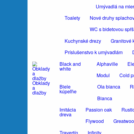
Umývadlá na mie
Toalety
Nové druhy splacho
WC s bidetovou spŕ
Kuchynské drezy
Granitové 
Príslušenstvo k umývadlám
Black and
Alphaville
El
white
Modul
Cold p
Obklady
Biele
Ola bianca
R
a
kúpeľňe
dlažby
Bianca
Imitácia
Passion oak
Rusti
dreva
Flywood
Greatwo
Travertín
Infinity