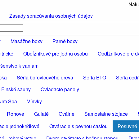
Náku
Zásady spracúvania osobných údajov
y
Masážne boxy
Parné boxy
trické
Obdĺžnikové pre jednu osobu
Obdĺžnikové pre d
ušenstvo k vaniam
cka
Séria borovicového dreva
Séria Bi-O
Séria céd
 Finské sauny
Ovladacie panely
wim Spa
Vírivky
Rohové
Guľaté
Oválne
Samostatne stojace
acie jednokrídlové
Otváracie s pevnou časťou
Posuvné
é - rohový vstup
Dvere otváracie s bočnou stenou
Dver