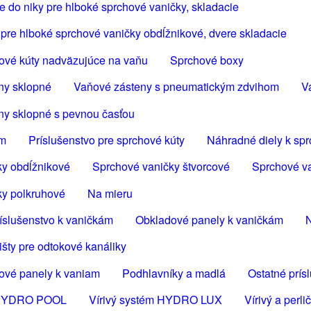
 do niky pre hlboké sprchové vaničky, skladacie
pre hlboké sprchové vaničky obdĺžnikové, dvere skladacie
ové kúty nadväzujúce na vaňu
Sprchové boxy
ny sklopné
Vaňové zásteny s pneumatickým zdvihom
V
ny sklopné s pevnou časťou
om
Príslušenstvo pre sprchové kúty
Náhradné diely k sp
ky obdĺžnikové
Sprchové vaničky štvorcové
Sprchové va
ky polkruhové
Na mieru
íslušenstvo k vaničkám
Obkladové panely k vaničkám
N
šty pre odtokové kanáliky
ové panely k vaniam
Podhlavníky a madlá
Ostatné prís
m HYDRO POOL
Vírivý systém HYDRO LUX
Vírivý a per