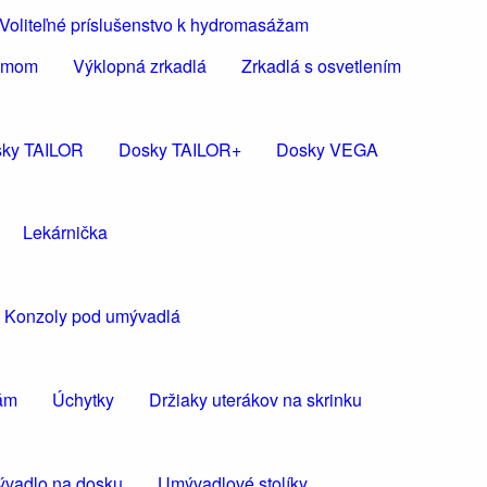
Voliteľné príslušenstvo k hydromasážam
rámom
Výklopná zrkadlá
Zrkadlá s osvetlením
ky TAILOR
Dosky TAILOR+
Dosky VEGA
Lekárnička
Konzoly pod umývadlá
kám
Úchytky
Držiaky uterákov na skrinku
vadlo na dosku
Umývadlové stolíky