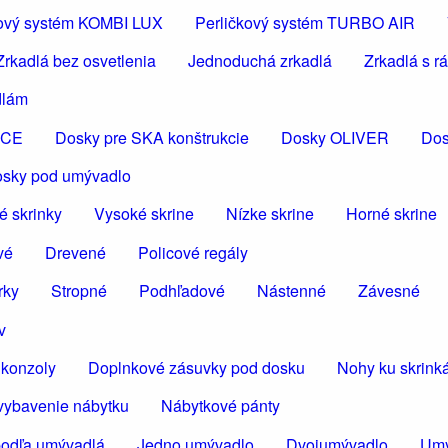
čkový systém KOMBI LUX
Perličkový systém TURBO AIR
Zrkadlá bez osvetlenia
Jednoduchá zrkadlá
Zrkadlá s 
dlám
ICE
Dosky pre SKA konštrukcie
Dosky OLIVER
Dos
osky pod umývadlo
é skrinky
Vysoké skrine
Nízke skrine
Horné skrine
vé
Drevené
Policové regály
rky
Stropné
Podhľadové
Nástenné
Závesné
v
konzoly
Doplnkové zásuvky pod dosku
Nohy ku skrin
vybavenie nábytku
Nábytkové pánty
podľa umývadlá
Jedno umývadlo
Dvojumývadlo
Umý