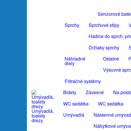
Senzorové baté
Sprchy
Sprchové stĺpy
V
Hadice do sprch, pr
Držiaky sprchy
S
Náhradné
Ostatné
P
diely
Výsuvné sprc
Filtračné systémy
Bidety
Závesné
Na post
WC sedátka
WC sedátka
Umývadlá,
Umývadlá
Nástenné umývad
toalety
drezy
Nábytkové umýva