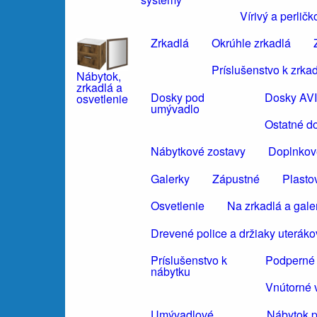
Vírivý a perli
Zrkadlá
Okrúhle zrkadlá
Príslušenstvo k zrka
Nábytok,
zrkadlá a
Dosky pod
Dosky AV
osvetlenie
umývadlo
Ostatné d
Nábytkové zostavy
Doplnkov
Galerky
Zápustné
Plasto
Osvetlenie
Na zrkadlá a gale
Drevené police a držiaky uteráko
Príslušenstvo k
Podperné 
nábytku
Vnútorné 
Umývadlové
Nábytok 