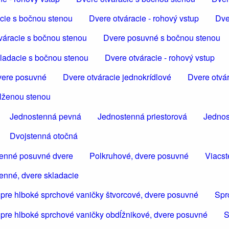
cie s bočnou stenou
Dvere otváracie - rohový vstup
Dve
váracie s bočnou stenou
Dvere posuvné s bočnou stenou
ladacie s bočnou stenou
Dvere otváracie - rohový vstup
ere posuvné
Dvere otváracie jednokrídlové
Dvere otvár
dlženou stenou
Jednostenná pevná
Jednostenná priestorová
Jednos
Dvojstenná otočná
tenné posuvné dvere
Polkruhové, dvere posuvné
Viacst
enné, dvere skladacie
 pre hlboké sprchové vaničky štvorcové, dvere posuvné
Spr
 pre hlboké sprchové vaničky obdĺžnikové, dvere posuvné
S