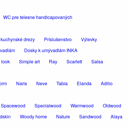
WC pre telesne handicapovaných
 kuchynské drezy
Príslušenstvo
Výlevky
ývadlám
Dosky k umývadlám INKA
 look
Simple art
Ray
Scarlett
Salsa
torm
Naris
Neve
Tabia
Elanda
Adilio
Spacewood
Specialwood
Warmwood
Oldwood
dskin
Woody home
Nature
Sandwood
Alaya