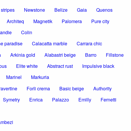
stripes
Newstone
Belize
Gaia
Quenos
Architeq
Magnetik
Palomera
Pure city
andie
Colin
e paradise
Calacatta marble
Carrara chic
a
Arkinia gold
Alabastri beige
Barro
Fillstone
ous
Elite white
Abstract rust
Impulsive black
Marinel
Markuria
ravertine
Forli crema
Basic beige
Authority
Symetry
Enrica
Palazzo
Emilly
Fernetti
ambezi