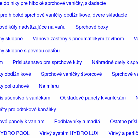
 do niky pre hlboké sprchové vaničky, skladacie
pre hlboké sprchové vaničky obdĺžnikové, dvere skladacie
ové kúty nadväzujúce na vaňu
Sprchové boxy
ny sklopné
Vaňové zásteny s pneumatickým zdvihom
V
ny sklopné s pevnou časťou
om
Príslušenstvo pre sprchové kúty
Náhradné diely k sp
ky obdĺžnikové
Sprchové vaničky štvorcové
Sprchové va
ky polkruhové
Na mieru
íslušenstvo k vaničkám
Obkladové panely k vaničkám
N
šty pre odtokové kanáliky
ové panely k vaniam
Podhlavníky a madlá
Ostatné prís
m HYDRO POOL
Vírivý systém HYDRO LUX
Vírivý a per