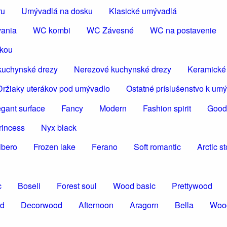
ru
Umývadlá na dosku
Klasické umývadlá
vania
WC kombi
WC Závesné
WC na postavenie
škou
kuchynské drezy
Nerezové kuchynské drezy
Keramické
Držiaky uterákov pod umývadlo
Ostatné príslušenstvo k um
egant surface
Fancy
Modern
Fashion spirit
Good
rincess
Nyx black
ibero
Frozen lake
Ferano
Soft romantic
Arctic s
c
Boseli
Forest soul
Wood basic
Prettywood
od
Decorwood
Afternoon
Aragorn
Bella
Woo