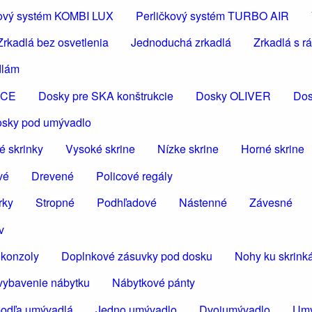
čkový systém KOMBI LUX
Perličkový systém TURBO AIR
Zrkadlá bez osvetlenia
Jednoduchá zrkadlá
Zrkadlá s 
dlám
ICE
Dosky pre SKA konštrukcie
Dosky OLIVER
Dos
osky pod umývadlo
é skrinky
Vysoké skrine
Nízke skrine
Horné skrine
vé
Drevené
Policové regály
rky
Stropné
Podhľadové
Nástenné
Závesné
v
konzoly
Doplnkové zásuvky pod dosku
Nohy ku skrin
vybavenie nábytku
Nábytkové pánty
podľa umývadlá
Jedno umývadlo
Dvojumývadlo
Umý