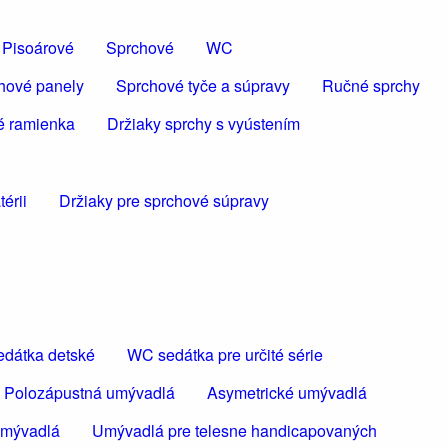
Pisoárové
Sprchové
WC
hové panely
Sprchové tyče a súpravy
Ručné sprchy
é ramienka
Držiaky sprchy s vyústením
érii
Držiaky pre sprchové súpravy
dátka detské
WC sedátka pre určité série
Polozápustná umývadlá
Asymetrické umývadlá
umývadlá
Umývadlá pre telesne handicapovaných