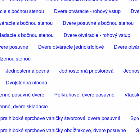
cie s bočnou stenou
Dvere otváracie - rohový vstup
Dve
váracie s bočnou stenou
Dvere posuvné s bočnou stenou
ladacie s bočnou stenou
Dvere otváracie - rohový vstup
ere posuvné
Dvere otváracie jednokrídlové
Dvere otvár
dlženou stenou
Jednostenná pevná
Jednostenná priestorová
Jednos
Dvojstenná otočná
tenné posuvné dvere
Polkruhové, dvere posuvné
Viacst
enné, dvere skladacie
 pre hlboké sprchové vaničky štvorcové, dvere posuvné
Spr
 pre hlboké sprchové vaničky obdĺžnikové, dvere posuvné
S