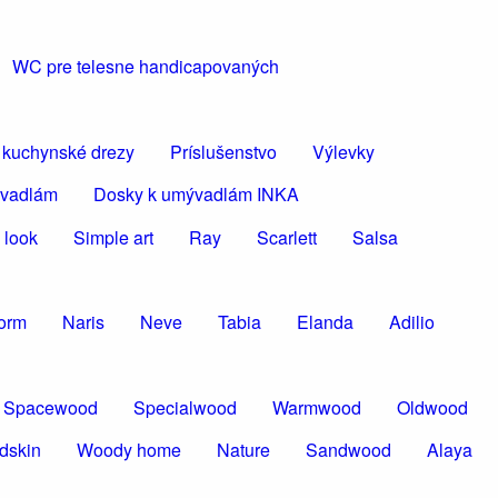
WC pre telesne handicapovaných
 kuchynské drezy
Príslušenstvo
Výlevky
ývadlám
Dosky k umývadlám INKA
 look
Simple art
Ray
Scarlett
Salsa
torm
Naris
Neve
Tabia
Elanda
Adilio
Spacewood
Specialwood
Warmwood
Oldwood
dskin
Woody home
Nature
Sandwood
Alaya