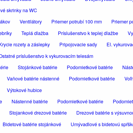
vé skrinky na WC
rákov
Ventilátory
Priemer potrubí 100 mm
Priemer p
ebríky
Teplá dlažba
Príslušenstvo k teplej dlažbe
Vy
Krycie rozety a záslepky
Pripojovacie sady
El. vykurova
Ostatné príslušenstvo k vykurovacím telesám
érie
Stojánkové batérie
Podomietkové batérie
Nást
Vaňové batérie nástenné
Podomietkové batérie
Voľn
Výtokové hubice
e
Nástenné batérie
Podomietkové batérie
Podomiet
Stojankové drezové batérie
Drezové batérie s výsuvno
Bidetové batérie stojánkové
Umývadlové s bidetovú spŕš