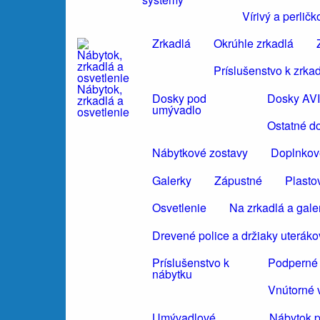
Vírivý a perli
Zrkadlá
Okrúhle zrkadlá
Príslušenstvo k zrka
Nábytok,
Dosky pod
Dosky AV
zrkadlá a
umývadlo
osvetlenie
Ostatné d
Nábytkové zostavy
Doplnkov
Galerky
Zápustné
Plasto
Osvetlenie
Na zrkadlá a gale
Drevené police a držiaky uteráko
Príslušenstvo k
Podperné 
nábytku
Vnútorné 
Umývadlové
Nábytok 