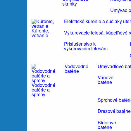
skrinky
Umývadlo
Elektrické kúrenie a sušiaky ute
Kúrenie,
Vykurovacie telesá, kúpeľňové r
vetranie
Príslušenstvo k
vykurovacím telesám
Vodovodné
Umývadlové bat
batérie
Vaňové
batérie
Vodovodné
batérie a
sprchy
Sprchové batéri
Drezové batérie
Bidetové
batérie