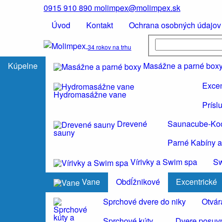
0915 910 890
molimpex@molimpex.sk
Úvod
Kontakt
Ochrana osobných údajov
34 rokov na trhu
Kúpelne
Masážne a parné box
Excen
Hydromasážne vane
Prísl
Drevené
Saunacube-Ko
sauny
Parné Kabíny a
Vírivky a Swim spa
S
Vane
Obdĺžnikové
Excentrické
Sprchové dvere do niky
Otvár
Sprchové kúty
Dvere posuvn