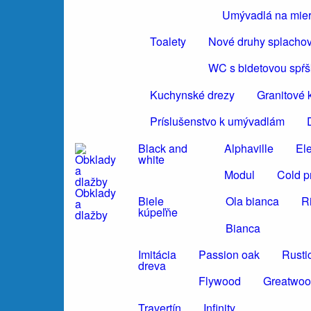
Umývadlá na mie
Toalety
Nové druhy splacho
WC s bidetovou spŕ
Kuchynské drezy
Granitové 
Príslušenstvo k umývadlám
Black and
Alphaville
El
white
Modul
Cold p
Obklady
Biele
Ola bianca
R
a
kúpeľňe
dlažby
Bianca
Imitácia
Passion oak
Rusti
dreva
Flywood
Greatwo
Travertín
Infinity