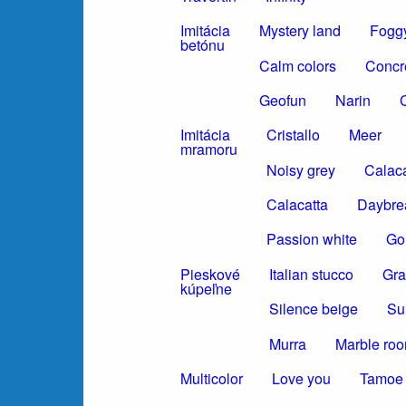
Imitácia
Mystery land
Foggy
betónu
Calm colors
Concr
Geofun
Narin
C
Imitácia
Cristallo
Meer
mramoru
Noisy grey
Calaca
Calacatta
Daybre
Passion white
Gol
Pieskové
Italian stucco
Gra
kúpeľne
Silence beige
Su
Murra
Marble ro
Multicolor
Love you
Tamoe