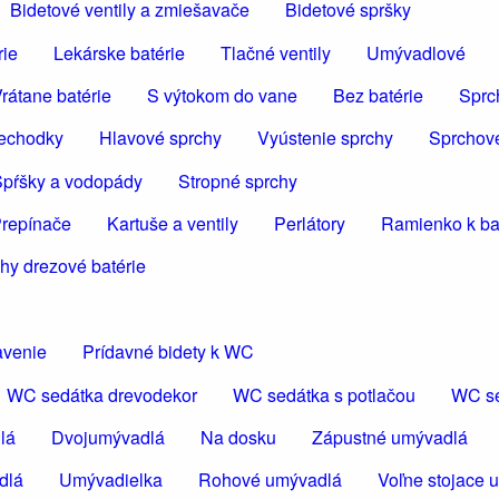
Bidetové ventily a zmiešavače
Bidetové spršky
rie
Lekárske batérie
Tlačné ventily
Umývadlové
rátane batérie
S výtokom do vane
Bez batérie
Sprc
iechodky
Hlavové sprchy
Vyústenie sprchy
Sprchov
pŕšky a vodopády
Stropné sprchy
repínače
Kartuše a ventily
Perlátory
Ramienko k bat
hy drezové batérie
avenie
Prídavné bidety k WC
WC sedátka drevodekor
WC sedátka s potlačou
WC se
lá
Dvojumývadlá
Na dosku
Zápustné umývadlá
dlá
Umývadielka
Rohové umývadlá
Voľne stojace 