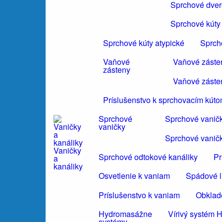
Sprchové dvere
Sprchové kúty 
Sprchové kúty atypické
Sprch
Vaňové
Vaňové záste
zásteny
Vaňové záste
Príslušenstvo k sprchovacím kút
Sprchové
Sprchové vanič
vaničky
Sprchové vanič
Vaničky
Sprchové odtokové kanáliky
Pr
a
kanáliky
Osvetlenie k vaniam
Spádové li
Príslušenstvo k vaniam
Obklad
Hydromasážne
Vírivý systé
systémy