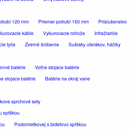
otrubí 120 mm
Priemer potrubí 150 mm
Príslušenstvo
kurovacie káble
Vykurovacie rohože
Infražiariče
cie tyče
Zverné šróbenie
Sušiaky uterákov, háčiky
enné batérie
Voľne stojace batérie
e stojace batérie
Batérie na okraj vane
kove sprchové sety
u spŕškou
kou
Podomietkovej s bidetovú spŕškou