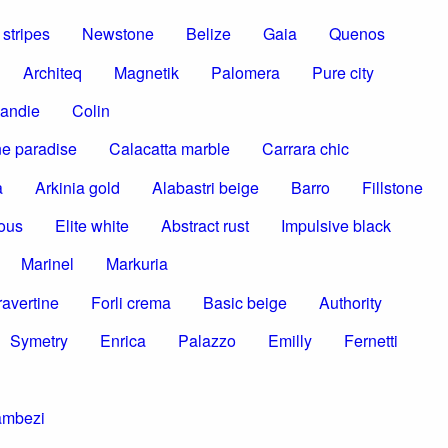
stripes
Newstone
Belize
Gaia
Quenos
Architeq
Magnetik
Palomera
Pure city
andie
Colin
e paradise
Calacatta marble
Carrara chic
a
Arkinia gold
Alabastri beige
Barro
Fillstone
ous
Elite white
Abstract rust
Impulsive black
Marinel
Markuria
ravertine
Forli crema
Basic beige
Authority
Symetry
Enrica
Palazzo
Emilly
Fernetti
ambezi