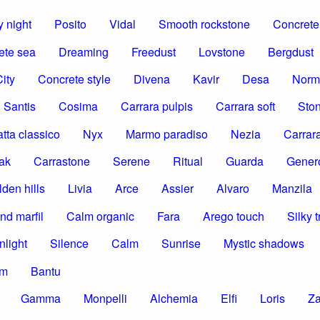
 night
Posito
Vidal
Smooth rockstone
Concrete 
ete sea
Dreaming
Freedust
Lovstone
Bergdust
ity
Concrete style
Divena
Kavir
Desa
Norm
Santis
Cosima
Carrara pulpis
Carrara soft
Ston
tta classico
Nyx
Marmo paradiso
Nezia
Carrar
ak
Carrastone
Serene
Ritual
Guarda
Gener
den hills
Livia
Arce
Assier
Alvaro
Manzila
nd marfil
Calm organic
Fara
Arego touch
Silky t
nlight
Silence
Calm
Sunrise
Mystic shadows
om
Bantu
Gamma
Monpelli
Alchemia
Elfi
Loris
Z