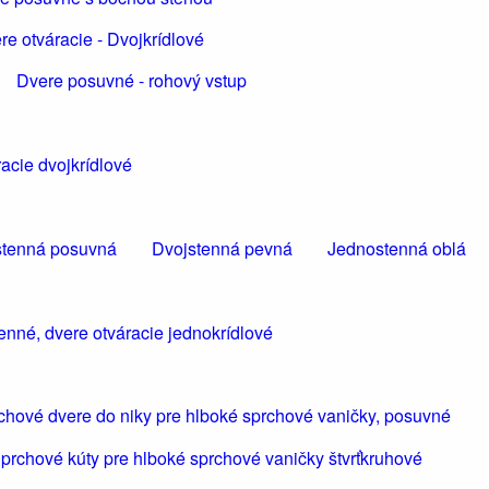
re otváracie - Dvojkrídlové
Dvere posuvné - rohový vstup
acie dvojkrídlové
tenná posuvná
Dvojstenná pevná
Jednostenná oblá
enné, dvere otváracie jednokrídlové
chové dvere do niky pre hlboké sprchové vaničky, posuvné
prchové kúty pre hlboké sprchové vaničky štvrťkruhové