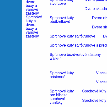
štvorcové
Dvere sklada
Sprchové
Sprchové kúty
Dvere ot
kúty a
obdĺžnikové
dvere,
Dvere sk
boxy a
vaňové
Sprchové kúty štvrťkruhové
Dv
zásteny
Sprchové kúty štvrťkruhové s pre
Sprchové bezdverové zásteny
walk-in
Sprchové kúty
Viacs
nástenné
Viacst
Sprchové kúty
Sprchové kúty
pre hlboké
sprchové
Sprchové kúty
vaničky