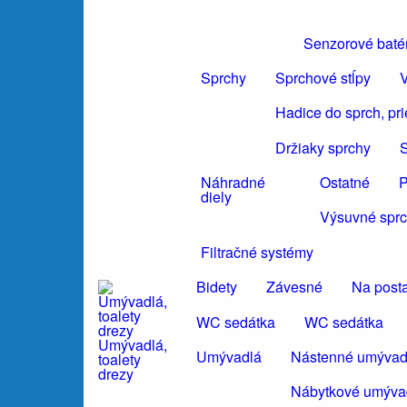
Senzorové baté
Sprchy
Sprchové stĺpy
V
Hadice do sprch, pr
Držiaky sprchy
S
Náhradné
Ostatné
P
diely
Výsuvné sprc
Filtračné systémy
Bidety
Závesné
Na post
WC sedátka
WC sedátka
Umývadlá,
Umývadlá
Nástenné umývad
toalety
drezy
Nábytkové umýva