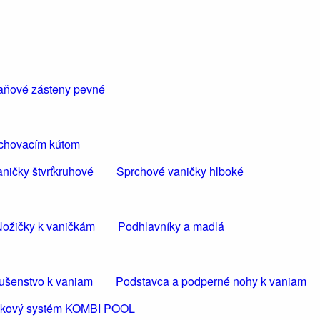
aňové zásteny pevné
rchovacím kútom
ničky štvrťkruhové
Sprchové vaničky hlboké
ožičky k vaničkám
Podhlavníky a madlá
lušenstvo k vaniam
Podstavca a podperné nohy k vaniam
ličkový systém KOMBI POOL