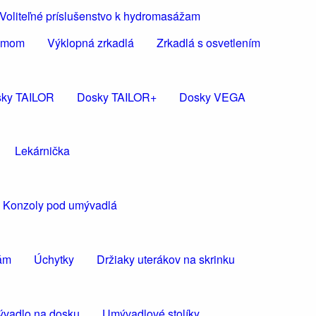
Voliteľné príslušenstvo k hydromasážam
rámom
Výklopná zrkadlá
Zrkadlá s osvetlením
ky TAILOR
Dosky TAILOR+
Dosky VEGA
Lekárnička
Konzoly pod umývadlá
kám
Úchytky
Držiaky uterákov na skrinku
vadlo na dosku
Umývadlové stolíky