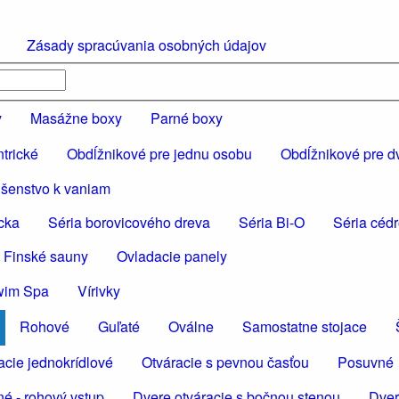
Zásady spracúvania osobných údajov
y
Masážne boxy
Parné boxy
trické
Obdĺžnikové pre jednu osobu
Obdĺžnikové pre d
ušenstvo k vaniam
cka
Séria borovicového dreva
Séria Bi-O
Séria céd
 Finské sauny
Ovladacie panely
wim Spa
Vírivky
Rohové
Guľaté
Oválne
Samostatne stojace
acie jednokrídlové
Otváracie s pevnou časťou
Posuvné
é - rohový vstup
Dvere otváracie s bočnou stenou
Dver