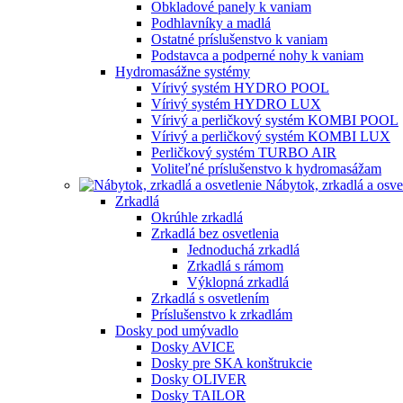
Obkladové panely k vaniam
Podhlavníky a madlá
Ostatné príslušenstvo k vaniam
Podstavca a podperné nohy k vaniam
Hydromasážne systémy
Vírivý systém HYDRO POOL
Vírivý systém HYDRO LUX
Vírivý a perličkový systém KOMBI POOL
Vírivý a perličkový systém KOMBI LUX
Perličkový systém TURBO AIR
Voliteľné príslušenstvo k hydromasážam
Nábytok, zrkadlá a osve
Zrkadlá
Okrúhle zrkadlá
Zrkadlá bez osvetlenia
Jednoduchá zrkadlá
Zrkadlá s rámom
Výklopná zrkadlá
Zrkadlá s osvetlením
Príslušenstvo k zrkadlám
Dosky pod umývadlo
Dosky AVICE
Dosky pre SKA konštrukcie
Dosky OLIVER
Dosky TAILOR