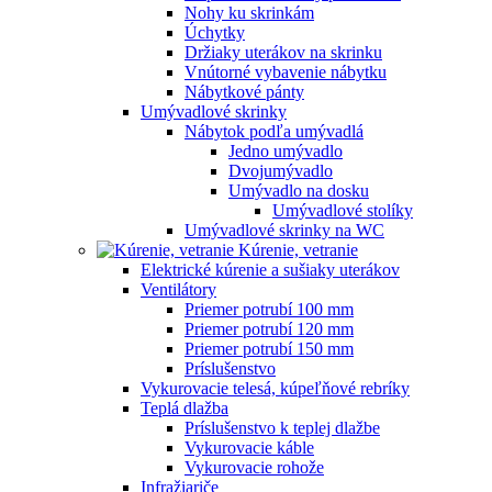
Nohy ku skrinkám
Úchytky
Držiaky uterákov na skrinku
Vnútorné vybavenie nábytku
Nábytkové pánty
Umývadlové skrinky
Nábytok podľa umývadlá
Jedno umývadlo
Dvojumývadlo
Umývadlo na dosku
Umývadlové stolíky
Umývadlové skrinky na WC
Kúrenie, vetranie
Elektrické kúrenie a sušiaky uterákov
Ventilátory
Priemer potrubí 100 mm
Priemer potrubí 120 mm
Priemer potrubí 150 mm
Príslušenstvo
Vykurovacie telesá, kúpeľňové rebríky
Teplá dlažba
Príslušenstvo k teplej dlažbe
Vykurovacie káble
Vykurovacie rohože
Infražiariče