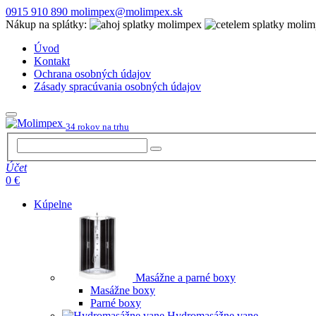
0915 910 890
molimpex@molimpex.sk
Nákup na splátky:
Úvod
Kontakt
Ochrana osobných údajov
Zásady spracúvania osobných údajov
34 rokov na trhu
Účet
0 €
Kúpelne
Masážne a parné boxy
Masážne boxy
Parné boxy
Hydromasážne vane