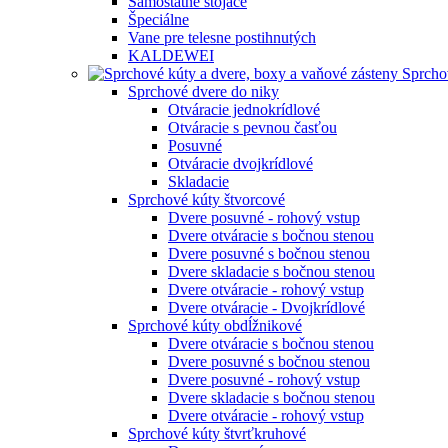
Samostatne stojace
Špeciálne
Vane pre telesne postihnutých
KALDEWEI
Sprcho
Sprchové dvere do niky
Otváracie jednokrídlové
Otváracie s pevnou časťou
Posuvné
Otváracie dvojkrídlové
Skladacie
Sprchové kúty štvorcové
Dvere posuvné - rohový vstup
Dvere otváracie s bočnou stenou
Dvere posuvné s bočnou stenou
Dvere skladacie s bočnou stenou
Dvere otváracie - rohový vstup
Dvere otváracie - Dvojkrídlové
Sprchové kúty obdĺžnikové
Dvere otváracie s bočnou stenou
Dvere posuvné s bočnou stenou
Dvere posuvné - rohový vstup
Dvere skladacie s bočnou stenou
Dvere otváracie - rohový vstup
Sprchové kúty štvrťkruhové