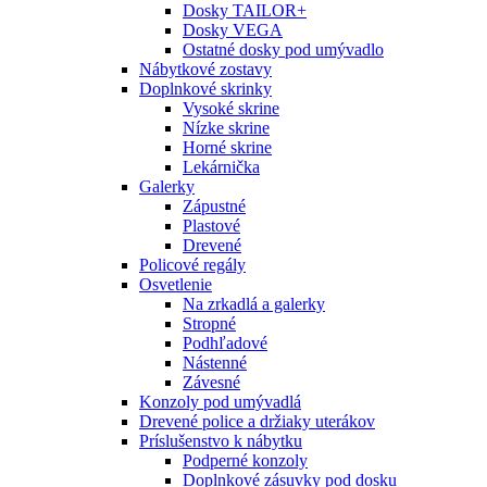
Dosky TAILOR+
Dosky VEGA
Ostatné dosky pod umývadlo
Nábytkové zostavy
Doplnkové skrinky
Vysoké skrine
Nízke skrine
Horné skrine
Lekárnička
Galerky
Zápustné
Plastové
Drevené
Policové regály
Osvetlenie
Na zrkadlá a galerky
Stropné
Podhľadové
Nástenné
Závesné
Konzoly pod umývadlá
Drevené police a držiaky uterákov
Príslušenstvo k nábytku
Podperné konzoly
Doplnkové zásuvky pod dosku