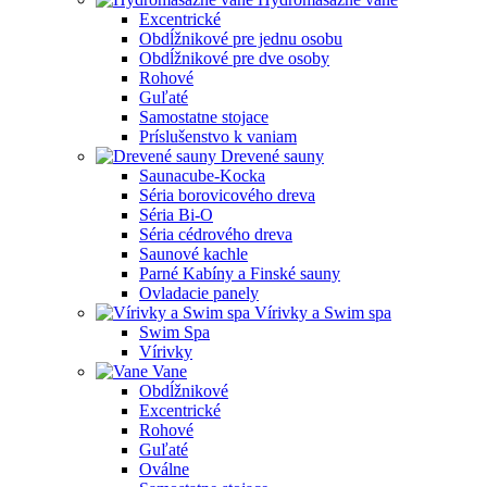
Excentrické
Obdĺžnikové pre jednu osobu
Obdĺžnikové pre dve osoby
Rohové
Guľaté
Samostatne stojace
Príslušenstvo k vaniam
Drevené sauny
Saunacube-Kocka
Séria borovicového dreva
Séria Bi-O
Séria cédrového dreva
Saunové kachle
Parné Kabíny a Finské sauny
Ovladacie panely
Vírivky a Swim spa
Swim Spa
Vírivky
Vane
Obdĺžnikové
Excentrické
Rohové
Guľaté
Oválne