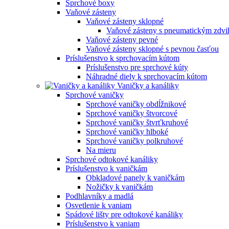
Sprchové boxy
Vaňové zásteny
Vaňové zásteny sklopné
Vaňové zásteny s pneumatickým zdv
Vaňové zásteny pevné
Vaňové zásteny sklopné s pevnou časťou
Príslušenstvo k sprchovacím kútom
Príslušenstvo pre sprchové kúty
Náhradné diely k sprchovacím kútom
Vaničky a kanáliky
Sprchové vaničky
Sprchové vaničky obdĺžnikové
Sprchové vaničky štvorcové
Sprchové vaničky štvrťkruhové
Sprchové vaničky hlboké
Sprchové vaničky polkruhové
Na mieru
Sprchové odtokové kanáliky
Príslušenstvo k vaničkám
Obkladové panely k vaničkám
Nožičky k vaničkám
Podhlavníky a madlá
Osvetlenie k vaniam
Spádové lišty pre odtokové kanáliky
Príslušenstvo k vaniam