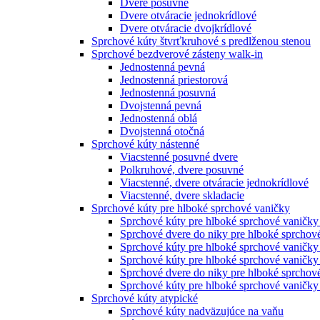
Dvere posuvné
Dvere otváracie jednokrídlové
Dvere otváracie dvojkrídlové
Sprchové kúty štvrťkruhové s predlženou stenou
Sprchové bezdverové zásteny walk-in
Jednostenná pevná
Jednostenná priestorová
Jednostenná posuvná
Dvojstenná pevná
Jednostenná oblá
Dvojstenná otočná
Sprchové kúty nástenné
Viacstenné posuvné dvere
Polkruhové, dvere posuvné
Viacstenné, dvere otváracie jednokrídlové
Viacstenné, dvere skladacie
Sprchové kúty pre hlboké sprchové vaničky
Sprchové kúty pre hlboké sprchové vaničky
Sprchové dvere do niky pre hlboké sprchov
Sprchové kúty pre hlboké sprchové vaničky
Sprchové kúty pre hlboké sprchové vaničky
Sprchové dvere do niky pre hlboké sprchové
Sprchové kúty pre hlboké sprchové vaničky 
Sprchové kúty atypické
Sprchové kúty nadväzujúce na vaňu