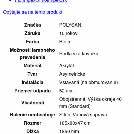
Opýtajte sa na tento produkt
Značka
POLYSAN
Záruka
10 rokov
Farba
Biela
Možnosti farebného
Podľa vzorkovníka
prevedenia
Materiál
Akrylát
Tvar
Asymetrické
Inštalácia
Vstavaná (na obmurovanie)
Priemer odpadu
52 mm
Obojstranná, Výška okraja 40
Vlastnosti
mm (Standard)
Balenie neobsahuje
Sifón, Vaňová súprava
Rozmer
185x80x47 cm
Dĺžka
1850 mm