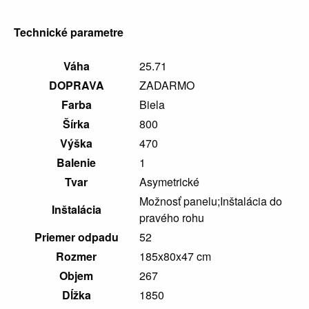
Vaničky
a
Technické parametre
kanáliky
Váha
25.71
DOPRAVA
ZADARMO
Farba
Biela
Šírka
800
Výška
470
Balenie
1
Tvar
Asymetrické
Možnosť panelu;Inštalácia do
Inštalácia
pravého rohu
Priemer odpadu
52
Rozmer
185x80x47 cm
Objem
267
Dĺžka
1850