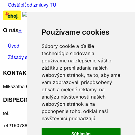
Odstúpiť od zmluvy TU
O nás
+
Používame cookies
Úvod
Kontakt
Ochrana osobných údajov
Súbory cookie a ďalšie
technológie sledovania
Zásady spracúvania osobných údajov
používame na zlepšenie vášho
zážitku z prehliadania našich
KONTAKTUJTE NÁS
+
webových stránok, na to, aby sme
vám zobrazovali prispôsobený
Mikszátha 5, Rimavská Sobota 97901
obsah a cielené reklamy, na
analýzu návštevnosti našich
DISPEČING: +421915910890
webových stránok a na
pochopenie toho, odkiaľ naši
tel.:
návštevníci prichádzajú.
+421907884673
Súhlasím