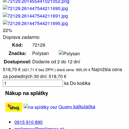
Va
22%
Doprava zadarmo
Kód:
72129
Sprchové
Značka:
Polysan
kúty a
Dostupnosť:
Dodanie od 2 do 12 dní
dvere,
boxy a
518,70 €
Najnižšia cena
(421,71 € bez DPH )
stará cena: 665,00 €
vaňové
zásteny
za posledných 30 dní: 518,70 €
ks
Do košíka
Nákup na splátky
kalkulačka
0915 910 890
molimpex@molimpex.sk