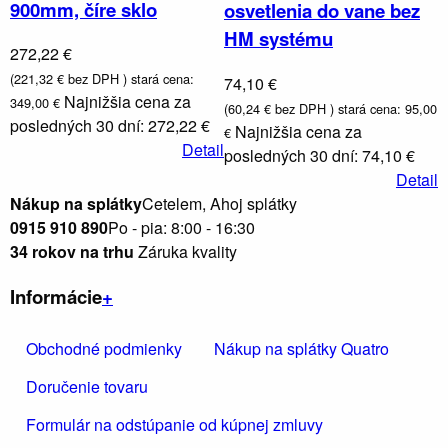
900mm, číre sklo
osvetlenia do vane bez
HM systému
272,22 €
(221,32 € bez DPH )
stará cena:
74,10 €
Najnižšia cena za
349,00 €
(60,24 € bez DPH )
stará cena: 95,00
posledných 30 dní: 272,22 €
Najnižšia cena za
€
Detail
posledných 30 dní: 74,10 €
Detail
Obklady
Nákup na splátky
Cetelem, Ahoj splátky
a
dlažby
0915 910 890
Po - pia: 8:00 - 16:30
34 rokov na trhu
Záruka kvality
Informácie
+
Obchodné podmienky
Nákup na splátky Quatro
Doručenie tovaru
Formulár na odstúpanie od kúpnej zmluvy