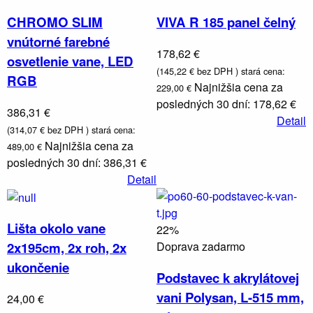
CHROMO SLIM
VIVA R 185 panel čelný
vnútorné farebné
178,62 €
osvetlenie vane, LED
(145,22 € bez DPH )
stará cena:
RGB
Najnižšia cena za
229,00 €
posledných 30 dní: 178,62 €
386,31 €
Detail
(314,07 € bez DPH )
stará cena:
Najnižšia cena za
489,00 €
Vodovodné
posledných 30 dní: 386,31 €
batérie a
sprchy
Detail
Lišta okolo vane
22%
Doprava zadarmo
2x195cm, 2x roh, 2x
ukončenie
Podstavec k akrylátovej
vani Polysan, L-515 mm,
24,00 €