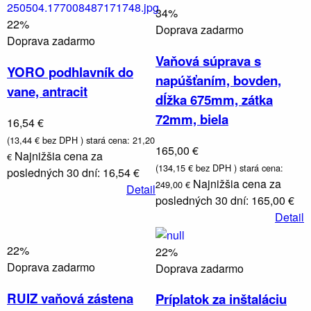
34%
22%
Doprava zadarmo
Doprava zadarmo
Vaňová súprava s
YORO podhlavník do
napúšťaním, bovden,
vane, antracit
dĺžka 675mm, zátka
72mm, biela
16,54 €
(13,44 € bez DPH )
stará cena: 21,20
165,00 €
Najnižšia cena za
€
(134,15 € bez DPH )
stará cena:
posledných 30 dní: 16,54 €
Najnižšia cena za
249,00 €
Detail
posledných 30 dní: 165,00 €
Detail
22%
22%
Doprava zadarmo
Doprava zadarmo
RUIZ vaňová zástena
Príplatok za inštaláciu