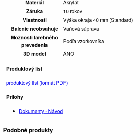
Materiál
Akrylát
Záruka
10 rokov
Vlastnosti
Výška okraja 40 mm (Standard)
Balenie neobsahuje
Vaňová súprava
Možnosti farebného
Podľa vzorkovníka
prevedenia
3D model
ÁNO
Produktový list
produktový list (formát PDF)
Prílohy
Nábytok,
Dokumenty - Návod
zrkadlá a
osvetlenie
Podobné produkty