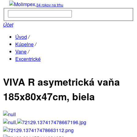
34 rokov na trhu
Kúpelne
parné boxy
Účet
Úvod
/
Hydromasá
Kúpelne
/
vane
Vane
/
Excentrické
Drevené
VIVA R asymetrická vaňa
sauny
185x80x47cm, biela
Ob
Vane
O