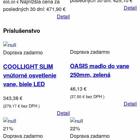
posledných 30 dní: 425,10 €
Najnižšia cena za
605,00 €
Detail
posledných 30 dní: 471,90 €
Detail
Príslušenstvo
Kúrenie,
vetranie
Doprava zadarmo
Doprava zadarmo
OASIS madlo do vane
COOLLIGHT SLIM
250mm, zelená
vnútorné osvetlenie
vane, biele LED
46,13 €
(37,50 € bez DPH )
343,38 €
Detail
(279,17 € bez DPH )
Detail
21%
22%
Doprava zadarmo
Doprava zadarmo