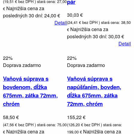
pár
(19,51 € bez DPH )
stará cena: 27,00
Najnižšia cena za
€
30,03 €
posledných 30 dní: 24,00 €
Detail
(24,41 € bez DPH )
stará cena: 38,50
Najnižšia cena za
€
posledných 30 dní: 30,03 €
Detail
22%
22%
Doprava zadarmo
Doprava zadarmo
Vaňová súprava s
Vaňová súprava s
bovdenom, dĺžka
napúšťaním, bovden,
675mm, zátka 72mm,
dĺžka 675mm, zátka
chróm
72mm, chróm
58,50 €
155,22 €
(47,56 € bez DPH )
stará cena: 75,00
(126,20 € bez DPH )
stará cena:
Najnižšia cena za
Najnižšia cena za
€
199,00 €