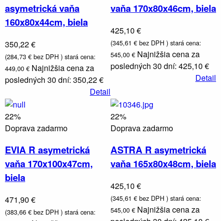
asymetrická vaňa
vaňa 170x80x46cm, biela
160x80x44cm, biela
425,10 €
(345,61 € bez DPH )
stará cena:
350,22 €
Najnižšia cena za
545,00 €
(284,73 € bez DPH )
stará cena:
posledných 30 dní: 425,10 €
Najnižšia cena za
449,00 €
Detail
posledných 30 dní: 350,22 €
Detail
22%
22%
Doprava zadarmo
Doprava zadarmo
EVIA R asymetrická
ASTRA R asymetrická
vaňa 170x100x47cm,
vaňa 165x80x48cm, biela
biela
425,10 €
(345,61 € bez DPH )
stará cena:
471,90 €
Najnižšia cena za
545,00 €
(383,66 € bez DPH )
stará cena: