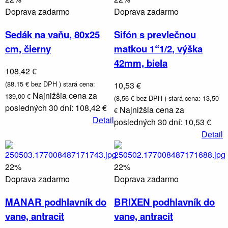
Doprava zadarmo
Doprava zadarmo
Sedák na vaňu, 80x25
Sifón s prevlečnou
cm, čierny
matkou 1“1/2, výška
42mm, biela
108,42 €
(88,15 € bez DPH )
stará cena:
10,53 €
Najnižšia cena za
139,00 €
(8,56 € bez DPH )
stará cena: 13,50
posledných 30 dní: 108,42 €
Najnižšia cena za
€
Detail
posledných 30 dní: 10,53 €
Detail
22%
22%
Doprava zadarmo
Doprava zadarmo
MANAR podhlavník do
BRIXEN podhlavník do
vane, antracit
vane, antracit