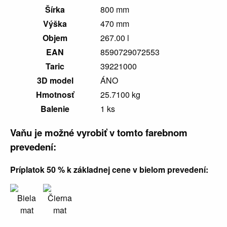
Šírka
800 mm
Výška
470 mm
Objem
267.00 l
EAN
8590729072553
Taric
39221000
3D model
ÁNO
Hmotnosť
25.7100 kg
Balenie
1 ks
Vaňu je možné vyrobiť v tomto farebnom
prevedení:
Príplatok 50 % k základnej cene v bielom prevedení:
Biela
Čierna
mat
mat