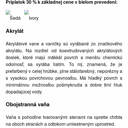
Príplatok 30 % k základnej cene v bielom prevedení:
Šedá
Ivory
Akrylát
Akrylátové vane a vaničky sú vyrábané zo značkového
akrylátu. Na rozdiel od koextrudovaných akrylátových
dosiek, ktoré majú mäkkší povrch a menšiu chemickú
odolnosť, sa vyrába liatím. To mj. znamená, že je
prefarbený v celej hrúbke, plne stálofarebný, neporézny a
s vysokou povrchovou pevnosťou. Má hladký povrch s
minimálnou možnosťou pošmyknutia a dobre tlmí hluk
dopadajúcej vody.
Obojstranná vaňa
Vaňa s pohodlne tvarovanými stenami na opretie chrbta
na oboch stranách a odtokom umiestneným uprostred.