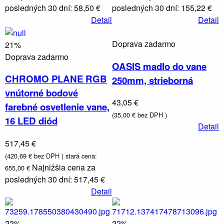
posledných 30 dní: 58,50 €
posledných 30 dní: 155,22 €
Detail
Detail
Doprava zadarmo
21%
Doprava zadarmo
OASIS madlo do vane
CHROMO PLANE RGB
250mm, strieborná
vnútorné bodové
43,05 €
farebné osvetlenie vane,
(35,00 € bez DPH )
16 LED diód
Detail
517,45 €
(420,69 € bez DPH )
stará cena:
Najnižšia cena za
655,00 €
posledných 30 dní: 517,45 €
Detail
22%
22%