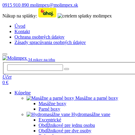
0915 910 890
molimpex@molimpex.sk
Nákup na splátky:
Úvod
Kontakt
Ochrana osobných údajov
Zásady spracúvania osobných údajov
34 rokov na trhu
Účet
0 €
Kúpelne
Masážne a parné boxy
Masážne boxy
Parné boxy
Hydromasážne vane
Excentrické
Obdĺžnikové pre jednu osobu
Obdĺžnikové pre dve osoby