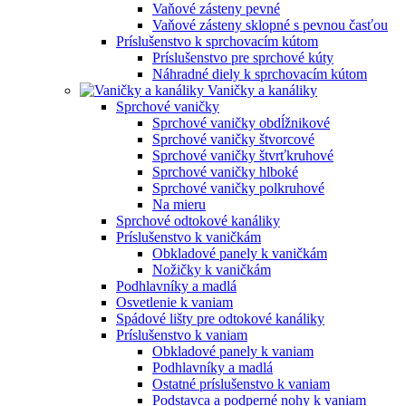
Vaňové zásteny pevné
Vaňové zásteny sklopné s pevnou časťou
Príslušenstvo k sprchovacím kútom
Príslušenstvo pre sprchové kúty
Náhradné diely k sprchovacím kútom
Vaničky a kanáliky
Sprchové vaničky
Sprchové vaničky obdĺžnikové
Sprchové vaničky štvorcové
Sprchové vaničky štvrťkruhové
Sprchové vaničky hlboké
Sprchové vaničky polkruhové
Na mieru
Sprchové odtokové kanáliky
Príslušenstvo k vaničkám
Obkladové panely k vaničkám
Nožičky k vaničkám
Podhlavníky a madlá
Osvetlenie k vaniam
Spádové lišty pre odtokové kanáliky
Príslušenstvo k vaniam
Obkladové panely k vaniam
Podhlavníky a madlá
Ostatné príslušenstvo k vaniam
Podstavca a podperné nohy k vaniam