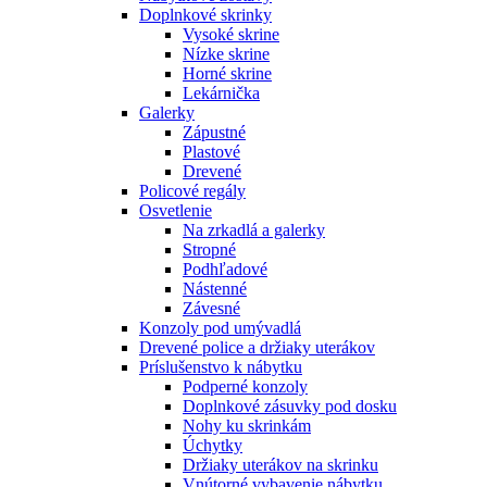
Doplnkové skrinky
Vysoké skrine
Nízke skrine
Horné skrine
Lekárnička
Galerky
Zápustné
Plastové
Drevené
Policové regály
Osvetlenie
Na zrkadlá a galerky
Stropné
Podhľadové
Nástenné
Závesné
Konzoly pod umývadlá
Drevené police a držiaky uterákov
Príslušenstvo k nábytku
Podperné konzoly
Doplnkové zásuvky pod dosku
Nohy ku skrinkám
Úchytky
Držiaky uterákov na skrinku
Vnútorné vybavenie nábytku