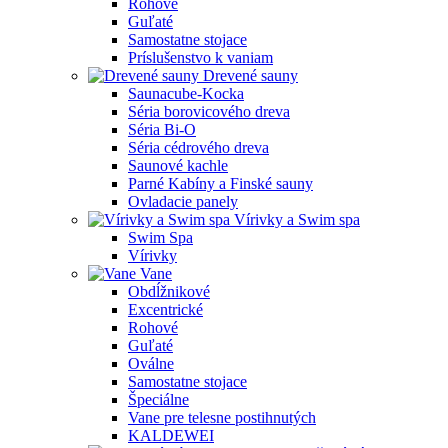
Rohové
Guľaté
Samostatne stojace
Príslušenstvo k vaniam
Drevené sauny
Saunacube-Kocka
Séria borovicového dreva
Séria Bi-O
Séria cédrového dreva
Saunové kachle
Parné Kabíny a Finské sauny
Ovladacie panely
Vírivky a Swim spa
Swim Spa
Vírivky
Vane
Obdĺžnikové
Excentrické
Rohové
Guľaté
Oválne
Samostatne stojace
Špeciálne
Vane pre telesne postihnutých
KALDEWEI