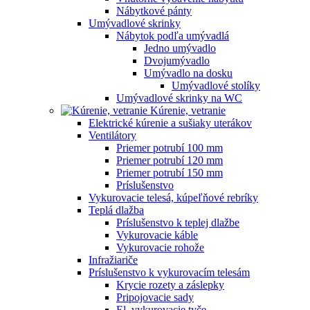
Nábytkové pánty
Umývadlové skrinky
Nábytok podľa umývadlá
Jedno umývadlo
Dvojumývadlo
Umývadlo na dosku
Umývadlové stolíky
Umývadlové skrinky na WC
Kúrenie, vetranie
Elektrické kúrenie a sušiaky uterákov
Ventilátory
Priemer potrubí 100 mm
Priemer potrubí 120 mm
Priemer potrubí 150 mm
Príslušenstvo
Vykurovacie telesá, kúpeľňové rebríky
Teplá dlažba
Príslušenstvo k teplej dlažbe
Vykurovacie káble
Vykurovacie rohože
Infražiariče
Príslušenstvo k vykurovacím telesám
Krycie rozety a záslepky
Pripojovacie sady
El. vykurovacie tyče