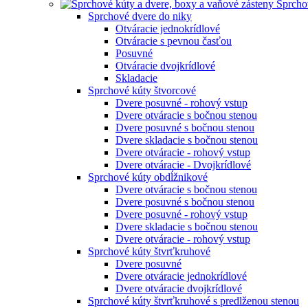
Sprcho
Sprchové dvere do niky
Otváracie jednokrídlové
Otváracie s pevnou časťou
Posuvné
Otváracie dvojkrídlové
Skladacie
Sprchové kúty štvorcové
Dvere posuvné - rohový vstup
Dvere otváracie s bočnou stenou
Dvere posuvné s bočnou stenou
Dvere skladacie s bočnou stenou
Dvere otváracie - rohový vstup
Dvere otváracie - Dvojkrídlové
Sprchové kúty obdĺžnikové
Dvere otváracie s bočnou stenou
Dvere posuvné s bočnou stenou
Dvere posuvné - rohový vstup
Dvere skladacie s bočnou stenou
Dvere otváracie - rohový vstup
Sprchové kúty štvrťkruhové
Dvere posuvné
Dvere otváracie jednokrídlové
Dvere otváracie dvojkrídlové
Sprchové kúty štvrťkruhové s predlženou stenou