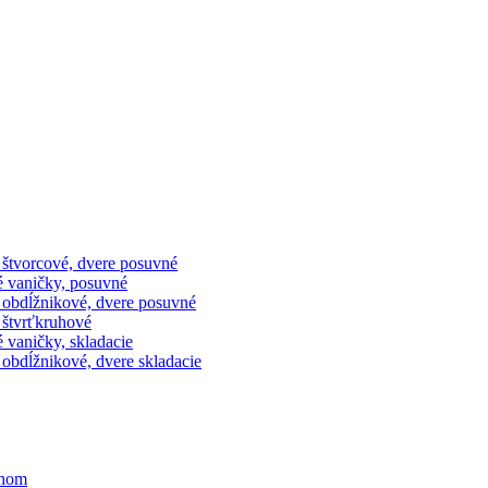
 štvorcové, dvere posuvné
é vaničky, posuvné
 obdĺžnikové, dvere posuvné
 štvrťkruhové
 vaničky, skladacie
obdĺžnikové, dvere skladacie
ihom