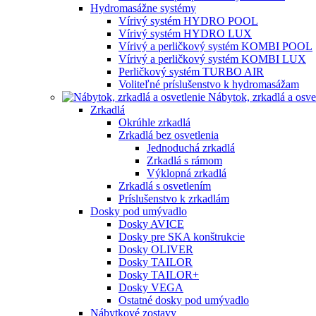
Hydromasážne systémy
Vírivý systém HYDRO POOL
Vírivý systém HYDRO LUX
Vírivý a perličkový systém KOMBI POOL
Vírivý a perličkový systém KOMBI LUX
Perličkový systém TURBO AIR
Voliteľné príslušenstvo k hydromasážam
Nábytok, zrkadlá a osve
Zrkadlá
Okrúhle zrkadlá
Zrkadlá bez osvetlenia
Jednoduchá zrkadlá
Zrkadlá s rámom
Výklopná zrkadlá
Zrkadlá s osvetlením
Príslušenstvo k zrkadlám
Dosky pod umývadlo
Dosky AVICE
Dosky pre SKA konštrukcie
Dosky OLIVER
Dosky TAILOR
Dosky TAILOR+
Dosky VEGA
Ostatné dosky pod umývadlo
Nábytkové zostavy