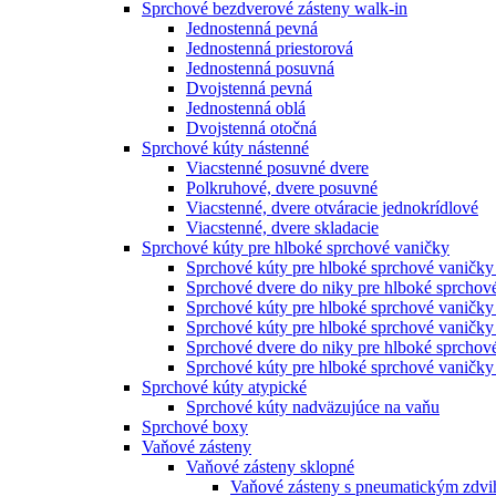
Sprchové bezdverové zásteny walk-in
Jednostenná pevná
Jednostenná priestorová
Jednostenná posuvná
Dvojstenná pevná
Jednostenná oblá
Dvojstenná otočná
Sprchové kúty nástenné
Viacstenné posuvné dvere
Polkruhové, dvere posuvné
Viacstenné, dvere otváracie jednokrídlové
Viacstenné, dvere skladacie
Sprchové kúty pre hlboké sprchové vaničky
Sprchové kúty pre hlboké sprchové vaničky
Sprchové dvere do niky pre hlboké sprchov
Sprchové kúty pre hlboké sprchové vaničky
Sprchové kúty pre hlboké sprchové vaničky
Sprchové dvere do niky pre hlboké sprchové
Sprchové kúty pre hlboké sprchové vaničky 
Sprchové kúty atypické
Sprchové kúty nadväzujúce na vaňu
Sprchové boxy
Vaňové zásteny
Vaňové zásteny sklopné
Vaňové zásteny s pneumatickým zdv