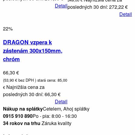
Detail
posledných 30 dní: 272,22 €
Detail
22%
DRAGON vzpera k
zástenám 300x150mm,
chróm
66,30 €
(53,90 € bez DPH )
stará cena: 85,00
Najnižšia cena za
€
posledných 30 dní: 66,30 €
Detail
Nákup na splátky
Cetelem, Ahoj splátky
0915 910 890
Po - pia: 8:00 - 16:30
34 rokov na trhu
Záruka kvality