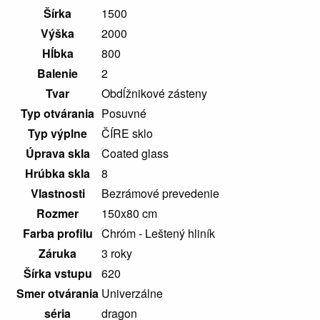
Šírka
1500
Vaničky
a
Výška
2000
kanáliky
Hĺbka
800
Balenie
2
Tvar
Obdĺžnikové zásteny
Typ otvárania
Posuvné
Typ výplne
ČÍRE sklo
Úprava skla
Coated glass
Hrúbka skla
8
Vlastnosti
Bezrámové prevedenie
Rozmer
150x80 cm
Farba profilu
Chróm - Leštený hliník
Záruka
3 roky
Šírka vstupu
620
Smer otvárania
Univerzálne
séria
dragon