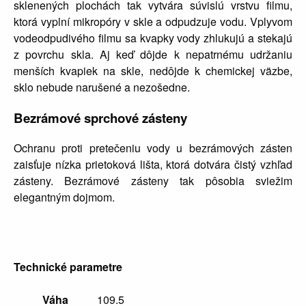
sklenených plochách tak vytvára súvislú vrstvu filmu,
ktorá vyplní mikropóry v skle a odpudzuje vodu. Vplyvom
vodeodpudivého filmu sa kvapky vody zhlukujú a stekajú
z povrchu skla. Aj keď dôjde k nepatrnému udržaniu
menších kvapiek na skle, nedôjde k chemickej väzbe,
sklo nebude narušené a nezošedne.
Bezrámové sprchové zásteny
Ochranu proti pretečeniu vody u bezrámových zásten
zaisťuje nízka prietoková lišta, ktorá dotvára čistý vzhľad
zásteny. Bezrámové zásteny tak pôsobia sviežim
elegantným dojmom.
Technické parametre
Váha
109.5