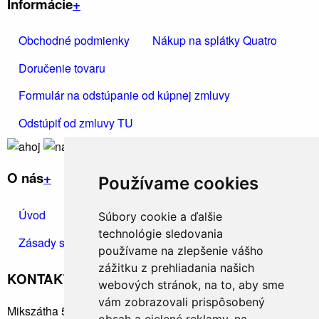
Informácie
+
Obchodné podmienky
Nákup na splátky Quatro
Doručenie tovaru
Formulár na odstúpanie od kúpnej zmluvy
Kúrenie,
vetranie
Odstúpiť od zmluvy TU
O nás
+
Používame cookies
Úvod
Kontakt
Ochrana osobných údajov
Súbory cookie a ďalšie
technológie sledovania
Zásady spracúvania osobných údajov
používame na zlepšenie vášho
zážitku z prehliadania našich
KONTAKTUJTE NÁS
+
webových stránok, na to, aby sme
vám zobrazovali prispôsobený
Mikszátha 5, Rimavská Sobota 97901