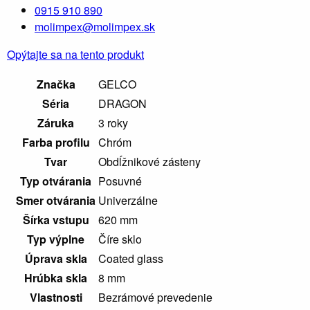
0915 910 890
molimpex@molimpex.sk
Opýtajte sa na tento produkt
Značka
GELCO
Séria
DRAGON
Záruka
3 roky
Farba profilu
Chróm
Tvar
Obdĺžnikové zásteny
Typ otvárania
Posuvné
Smer otvárania
Univerzálne
Šírka vstupu
620 mm
Typ výplne
Číre sklo
Úprava skla
Coated glass
Hrúbka skla
8 mm
Vlastnosti
Bezrámové prevedenie