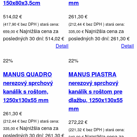
150x80x3,5cm
mm
514,02 €
261,30 €
(417,90 € bez DPH )
stará cena:
(212,44 € bez DPH )
stará cena:
Najnižšia cena za
Najnižšia cena za
659,00 €
335,00 €
posledných 30 dní: 514,02 €
posledných 30 dní: 261,30 €
Detail
Detail
22%
22%
MANUS QUADRO
MANUS PIASTRA
nerezový sprchový
nerezový sprchový
kanálik s roštom,
kanálik s roštom pre
1250x130x55 mm
dlažbu, 1250x130x55
mm
261,30 €
(212,44 € bez DPH )
stará cena:
272,22 €
Najnižšia cena za
335,00 €
(221,32 € bez DPH )
stará cena:
posledných 30 dní: 261,30 €
Najnižšia cena za
349,00 €