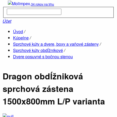
34 rokov na trhu
Kúpelne
parné boxy
Účet
Úvod
/
Hydromasá
Kúpelne
/
vane
Sprchové kúty a dvere, boxy a vaňové zásteny
/
Sprchové kúty obdĺžnikové
/
Dvere posuvné s bočnou stenou
Drevené
sauny
Dragon obdĺžniková
sprchová zástena
1500x800mm L/P varianta
Ob
Vane
O