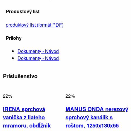
Produktový list
produktový list (formát PDF)
Prílohy
Dokumenty - Návod
Dokumenty - Návod
Príslušenstvo
22%
22%
Nábytok,
zrkadlá a
IRENA sprchová
MANUS ONDA nerezový
osvetlenie
vanička z liateho
sprchový kanálik s
mramoru, obdĺžnik
roštom, 1250x130x55