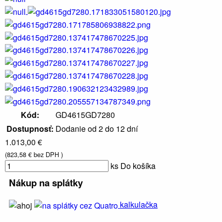
Va
Sprchové
kúty a
dvere,
boxy a
Kód:
GD4615GD7280
vaňové
zásteny
Dostupnosť:
Dodanie od 2 do 12 dní
1.013,00 €
(823,58 € bez DPH )
ks
Do košíka
Nákup na splátky
kalkulačka