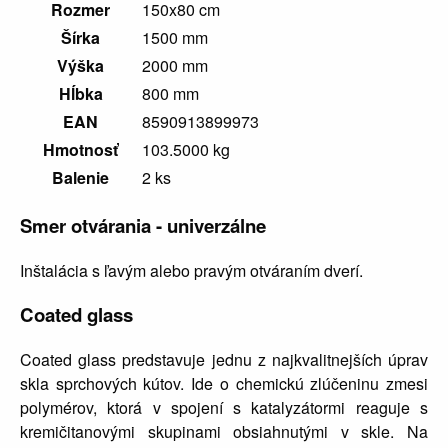
Rozmer
150x80 cm
Šírka
1500 mm
Výška
2000 mm
Hĺbka
800 mm
EAN
8590913899973
Hmotnosť
103.5000 kg
Balenie
2 ks
Smer otvárania - univerzálne
Inštalácia s ľavým alebo pravým otváraním dverí.
Coated glass
Coated glass predstavuje jednu z najkvalitnejších úprav
skla sprchových kútov. Ide o chemickú zlúčeninu zmesi
polymérov, ktorá v spojení s katalyzátormi reaguje s
kremičitanovými skupinami obsiahnutými v skle. Na