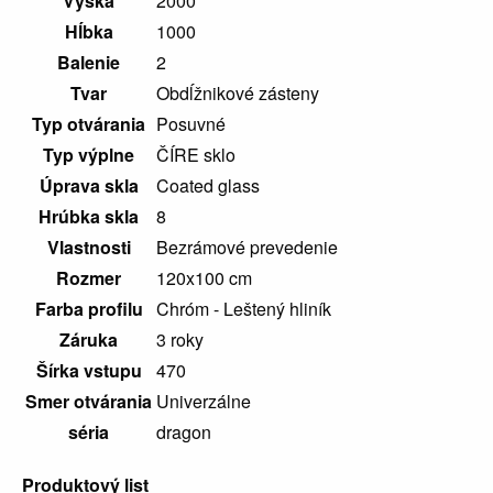
Výška
2000
Hĺbka
1000
Balenie
2
Tvar
Obdĺžnikové zásteny
Typ otvárania
Posuvné
Typ výplne
ČÍRE sklo
Úprava skla
Coated glass
Hrúbka skla
8
Vlastnosti
Bezrámové prevedenie
Rozmer
120x100 cm
Farba profilu
Chróm - Leštený hliník
Záruka
3 roky
Šírka vstupu
470
Nábytok,
zrkadlá a
Smer otvárania
Univerzálne
osvetlenie
séria
dragon
Produktový list