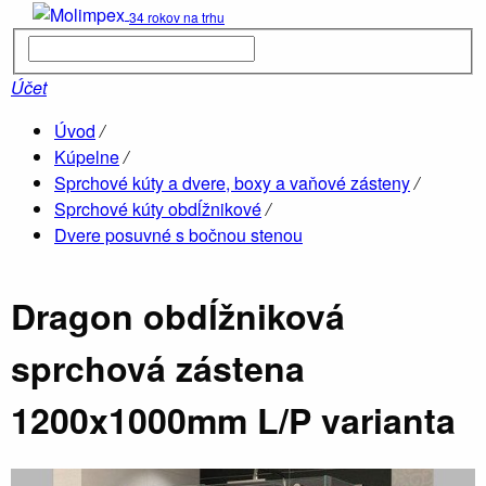
34 rokov na trhu
Kúpelne
parné boxy
Účet
Úvod
/
Hydromasá
Kúpelne
/
vane
Sprchové kúty a dvere, boxy a vaňové zásteny
/
Sprchové kúty obdĺžnikové
/
Dvere posuvné s bočnou stenou
Drevené
sauny
Dragon obdĺžniková
sprchová zástena
1200x1000mm L/P varianta
Ob
Vane
O