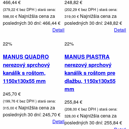
466,44 €
248,82 €
(379,22 € bez DPH )
stará cena:
(202,29 € bez DPH )
stará cena:
Najnižšia cena za
Najnižšia cena za
598,00 €
319,00 €
posledných 30 dní: 466,44 €
posledných 30 dní: 248,82 €
Detail
Detail
22%
22%
MANUS QUADRO
MANUS PIASTRA
nerezový sprchový
nerezový sprchový
kanálik s roštom,
kanálik s roštom pre
1150x130x55 mm
dlažbu, 1150x130x55
mm
245,70 €
(199,76 € bez DPH )
stará cena:
255,84 €
Najnižšia cena za
315,00 €
(208,00 € bez DPH )
stará cena:
posledných 30 dní: 245,70 €
Najnižšia cena za
328,00 €
Detail
posledných 30 dní: 255,84 €