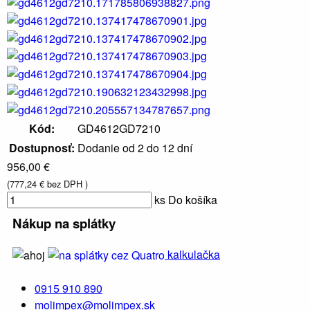
Kód:
GD4612GD7210
Dostupnosť:
Dodanie od 2 do 12 dní
956,00 €
(777,24 € bez DPH )
ks
Do košíka
Nákup na splátky
kalkulačka
0915 910 890
molimpex@molimpex.sk