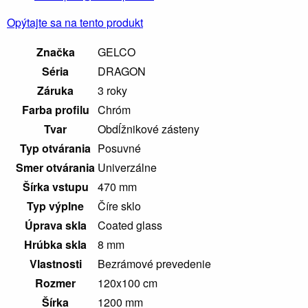
Opýtajte sa na tento produkt
Značka
GELCO
Séria
DRAGON
Záruka
3 roky
Farba profilu
Chróm
Tvar
Obdĺžnikové zásteny
Typ otvárania
Posuvné
Smer otvárania
Univerzálne
Šírka vstupu
470 mm
Typ výplne
Číre sklo
Úprava skla
Coated glass
Hrúbka skla
8 mm
Vlastnosti
Bezrámové prevedenie
Rozmer
120x100 cm
Šírka
1200 mm