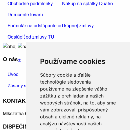
Obchodné podmienky
Nákup na splátky Quatro
Doručenie tovaru
Formulár na odstúpanie od kúpnej zmluvy
Odstúpiť od zmluvy TU
O nás
+
Používame cookies
Vodovodné
batérie a
Úvod
Kontakt
Ochrana osobných údajov
Súbory cookie a ďalšie
sprchy
technológie sledovania
Zásady spracúvania osobných údajov
používame na zlepšenie vášho
zážitku z prehliadania našich
KONTAKTUJTE NÁS
+
webových stránok, na to, aby sme
vám zobrazovali prispôsobený
Mikszátha 5, Rimavská Sobota 97901
obsah a cielené reklamy, na
analýzu návštevnosti našich
DISPEČING: +421915910890