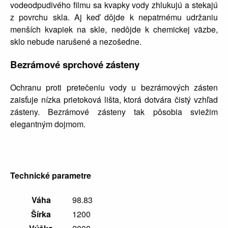
vodeodpudivého filmu sa kvapky vody zhlukujú a stekajú
Vaničky
z povrchu skla. Aj keď dôjde k nepatrnému udržaniu
a
kanáliky
menších kvapiek na skle, nedôjde k chemickej väzbe,
sklo nebude narušené a nezošedne.
Bezrámové sprchové zásteny
Ochranu proti pretečeniu vody u bezrámových zásten
zaisťuje nízka prietoková lišta, ktorá dotvára čistý vzhľad
zásteny. Bezrámové zásteny tak pôsobia sviežim
elegantným dojmom.
Technické parametre
Váha
98.83
Šírka
1200