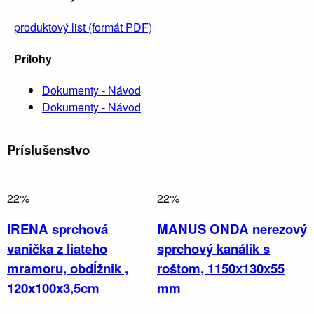
produktový list (formát PDF)
Prílohy
Dokumenty - Návod
Dokumenty - Návod
Príslušenstvo
22%
22%
IRENA sprchová
MANUS ONDA nerezový
vanička z liateho
sprchový kanálik s
mramoru, obdĺžnik ,
roštom, 1150x130x55
120x100x3,5cm
mm