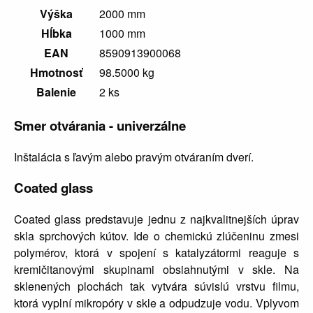
Výška
2000 mm
Hĺbka
1000 mm
EAN
8590913900068
Hmotnosť
98.5000 kg
Balenie
2 ks
Smer otvárania - univerzálne
Inštalácia s ľavým alebo pravým otváraním dverí.
Coated glass
Coated glass predstavuje jednu z najkvalitnejších úprav
skla sprchových kútov. Ide o chemickú zlúčeninu zmesi
polymérov, ktorá v spojení s katalyzátormi reaguje s
kremičitanovými skupinami obsiahnutými v skle. Na
sklenených plochách tak vytvára súvislú vrstvu filmu,
ktorá vyplní mikropóry v skle a odpudzuje vodu. Vplyvom