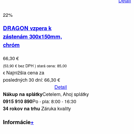
Detail
22%
DRAGON vzpera k
zástenám 300x150mm,
chróm
Kúrenie,
vetranie
66,30 €
(53,90 € bez DPH )
stará cena: 85,00
Najnižšia cena za
€
posledných 30 dní: 66,30 €
Detail
Nákup na splátky
Cetelem, Ahoj splátky
0915 910 890
Po - pia: 8:00 - 16:30
34 rokov na trhu
Záruka kvality
Informácie
+